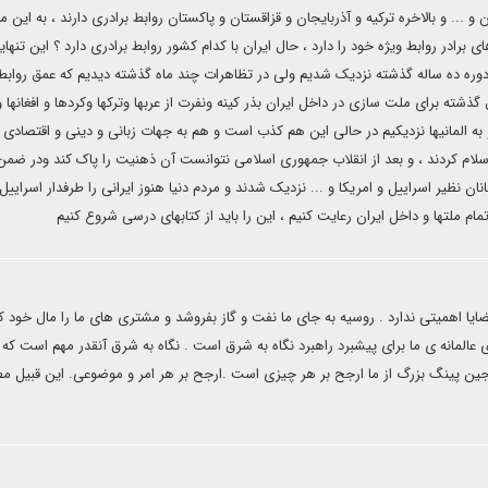
 و ... و بالاخره ترکیه و آذربایجان و قزاقستان و پاکستان روابط برادری دارند ، به این م
 برادر روابط ویژه خود را دارد ، حال ایران با کدام کشور روابط برادری دارد ؟ این تنهای
وره ده ساله گذشته نزدیک شدیم ولی در تظاهرات چند ماه گذشته دیدیم که عمق روابط
ته برای ملت سازی در داخل ایران بذر کینه ونفرت از عربها وترکها وکردها و افغانها و
ه المانیها نزدیکیم در حالی این هم کذب است و هم به جهات زبانی و دینی و اقتصادی
ن اسلام کردند ، و بعد از انقلاب جمهوری اسلامی نتوانست آن ذهنیت را پاک کند ودر ضمن
ظیر اسراییل و امریکا و ... نزدیک شدند و مردم دنیا هنوز ایرانی را طرفدار اسراییل
ام ملتها و داخل ایران رعایت کنیم ، این را باید از کتابهای درسی شروع کنیم
ضایا اهمیتی ندارد . روسیه به جای ما نفت و گاز بفروشد و مشتری های ما را مال خود کن
ی عالمانه ی ما برای پیشبرد راهبرد نگاه به شرق است . نگاه به شرق آنقدر مهم است که 
ین پینگ بزرگ از ما ارجح بر هر چیزی است .ارجح بر هر امر و موضوعی. این قبیل م