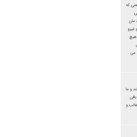
عنی که
ی
 مان
 غیرو
 هیچ
 می
د و ما
باقی
طالب و