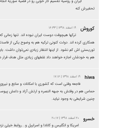
ایران و روسیه تقسیم کار خوبی رو در قضیه سوریه انجام 
تحقیرش کنه
کوروش
۱۹ اسفند ۱۳۹۸ | ۱۶:۳۳
ترکها هیچوقت دوست ایران نبوده اند. تنها زمانی که 
همکاری کرده اند. دولت کنونی ترکیه هم به وضوح یکی از فاسدت
توریستی اش کم نشود. از اینها انتظار زیادی نمی‌توان داشت. باید آ
هم به خودشان اجازه خواهند داد غلطهای زیادی مثل هدف قرار دادن
hiwa
۱۹ اسفند ۱۳۹۸ | ۱۷:۱۶
فاجعه وقتی است که کشوری با امکانات و منابع و نیروی
حماس هم در وقتش به جبهه النصره و ارتش آزاد و داعش پیوست و
چنین شرایطی به وجود نیاید.
خسرو
۲۰ اسفند ۱۳۹۸ | ۲۰:۱۷
امریکا و انگلیس و کانادا و اسراییل و...روابط خیلی ن