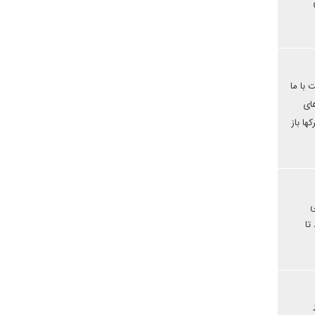
 با ما
ای
ها باز
ی
تا