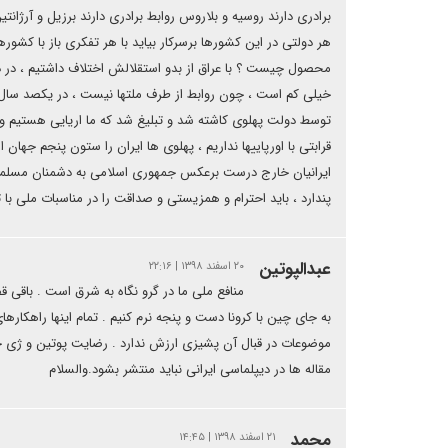
برادری دارند روسیه و بلاروس روابط برادری دارند برزیل و آرژانتین
هر دولتی در این کشورها برسرکار بیاید با هر تفکری باز با کشورهای
محصول چیست ؟ با عراق از بدو استقلالش اختلاف داشتیم ، در د
خیلی کم است ، چون روابط از طرف ملتها نیست ، در یکصد سال گذش
توسط دولت پهلوی کاشته شد و تبلیغ شد که ما اریایی هستیم و ب
قرابتی با اورپاییها نداریم ، پهلوی ها ایران را ستون پنجم جها
ایرانیان خارج درست برعکس جمهوری اسلامی به دشمنان مسلمانان ن
پندارد ، باید احترام و همزیستی و صداقت را در مناسبات ملی با تم
عبدالپوتین
۲۰ اسفند ۱۳۹۸ | ۲۲:۱۶
منافع ملی ما در گرو نگاه به شرق است . باقی ق
به جای چین با کرونا دست و پنجه نرم کنیم . تمام اینها راهکارها
موضوعات در قبال آن پشیزی ارزش ندارد . رضایت پوتین و ژی ج
مقاله ها در دیپلماسی ایرانی نباید منتشر بشود.والسلام
محمد
۲۱ اسفند ۱۳۹۸ | ۱۴:۴۵