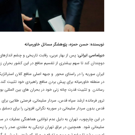
نویسنده: حسن حمزه، پژوهشگر مسائل خاورمیانه
دیپلماسی ایرانی:
پس از بهار عربی، رقابت تاریخی و چشم اندازها
دوچندان کند تا سهم بیشتری از تقسیم منافع در این کشور بحران ز
ایران سوریه را در راستای محور و جبهه اصلی منافع کلان استراتژی
در منطقه خاورمیانه برای پیش بردن منافع راهبردی خود تثبیت کند،
رساندن و تثبیت قدرت چانه زنی خود در بحران های بین المللی بو
ترور فرمانده ارشد سپاه قدس، سردار سلیمانی، فرصتی طلایی برای ر
قدس بدون سردار سلیمانی در سوریه نگرانی افزونی را برای دمشق و
در این چارچوب، تهران به دلیل عدم توانایی هماهنگی عملیات در سور
سلیمانی شود. همچنین در عراق تهران نزدیکی به مقتدی صدر را پس
او سبب شد تا سایه تروریسم و تفرقه در عراق کم شود، را بیش از گ