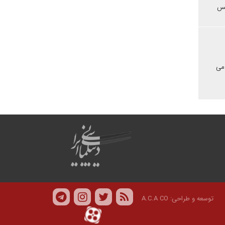
بس
 می
توسعه و طراحی:
A.C.A CO