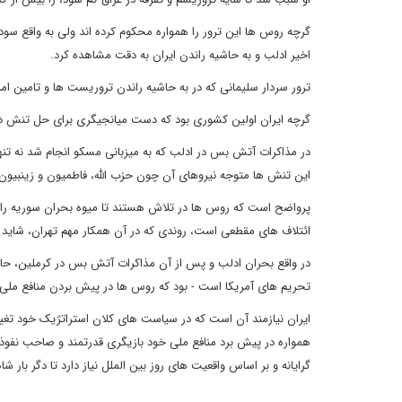
گرچه روس ها این ترور را همواره محکوم کرده اند ولی به واقع سود 
اخیر ادلب و به حاشیه راندن ایران به دقت مشاهده کرد.
ترور سردار سلیمانی که در به حاشیه راندن تروریست ها و تامین ا
گرچه ایران اولین کشوری بود که دست میانجیگری برای حل تنش در ا
در مذاکرات آتش بس در ادلب که به میزبانی مسکو انجام شد نه تنها
این تنش ها متوجه نیروهای آن چون حزب الله، فاطمیون و زینبیون ش
پرواضح است که روس ها در تلاش هستند تا میوه بحران سوریه را به 
ائتلاف های مقطعی است، روندی که در آن همکار مهم تهران، شاید
در واقع بحران ادلب و پس از آن مذاکرات آتش بس در کرملین، حامل
تحریم های آمریکا است - بود که روس ها در پیش بردن منافع ملی خ
ایران نیازمند آن است که در سیاست های کلان استراتژیک خود تغییر
همواره در پیش برد منافع ملی خود بازیگری قدرتمند و صاحب نفوذ ج
گرایانه و بر اساس واقعیت های روز بین الملل نیاز دارد تا دگر بار