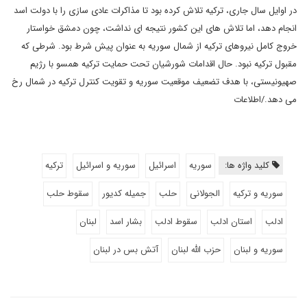
در اوایل سال جاری، ترکیه تلاش کرده بود تا مذاکرات عادی سازی را با دولت اسد
انجام دهد، اما تلاش های این کشور نتیجه ای نداشت، چون دمشق خواستار
خروج کامل نیروهای ترکیه از شمال سوریه به عنوان پیش شرط بود. شرطی که
مقبول ترکیه نبود. حال اقدامات شورشیان تحت حمایت ترکیه همسو با رژیم
صهیونیستی، با هدف تضعیف موقعیت سوریه و تقویت کنترل ترکیه در شمال رخ
می دهد./اطلاعات
کلید واژه ها:
سوریه
اسرائیل
سوریه و اسرائیل
ترکیه
سوریه و ترکیه
الجولانی
حلب
جمیله کدیور
سقوط حلب
ادلب
استان ادلب
سقوط ادلب
بشار اسد
لبنان
سوریه و لبنان
حزب الله لبنان
آتش بس در لبنان