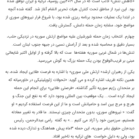
«کاهش تنش» ادلب است که در سال ۲۰۱۹بین روسیه، ترکیه و ایران توافق شده
بود. این نبرد از مناطق تحت کنترل هیات تحریر الشام آغاز شد. گفته شده آنچه
در ابتدا یک عملیات محدود برنامه ریزی شده بود، با شروع فرار نیروهای سوری از
مواضع خود، مشابه زمان حمله داعش، گسترش یافت.
چهارم. انتخاب زمان حمله شورشیان علیه مواضع ارتش سوریه در نزدیکی حلب،
بسیار دقیق و محاسبه شده و بعد از آرامش نسبی در جبهه جنوب لبنان است.
تنش‌ها در شمال غربی سوریه هفته‌ها ست که بالا گرفته و از اوایل اکتبر شایعاتی
مبنی بر قریب‌الوقوع بودن یک حمله بزرگ به گوش می‌رسید.
یکی از رهبران ارشد« ارتش ملی سوری» با اشاره به فرصت طلایی ایجاد شده، به
همین نکته ظریف اشاره کرده و می گوید: «تحولات ژئوپلیتیکی در خاورمیانه که
بر متحدان رژیم سوریه تأثیر گذاشته، «فرصتی طلایی» برای انجام این حمله
ایجاد کرده است... یک موقعیت بین المللی وجود دارد که به نفع این جنگ و
هرج و مرج بین اسد و حامیانش است و ما از این فرصت استفاده کردیم.» او
گفت: « نیروهای سوری، بدون متحدان چیزی نیستند. ما قادر به تغییر معادله
هستیم، سرزمین خود را آزاد می کنیم ...» به گفته رامی عبدالرحمن، رئیس
دیده‌بان حقوق بشر سوریه، این حمله ۳ماه پیش هماهنگ و تدارک دیده شده
بود، ولی به دلیل خواست های ترکیه به تاخیر افتاد.