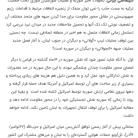
دیپلماسی ایرانی:
تحولات اخیر سوریه و عملیات شورشیان سوری تحت حمایت
ترکیه به سمت حلب را نمی توان منفک از زنجیره اتفاقات مرتبط با اقدامات رژیم
صهیونیستی در مقابل محور مقاومت برای جدا کردن جبهه های متحد مختلف آن
و تضعیف نوبتی تک تک آنها و تحمیل ملاحظات جدید در میدان نبرد بررسی کرد.
تسلسل زمانی اتفاقات متصل به هم اخیر در منطقه تصادفی نیست. چه نسبتی
بین توقف عملیات تیپ «گولانی» و دیگران در جنوب لبنان، با آغاز فصل جدید
عملیات جبهه «الجولانی» و دیگران در سوریه است؟
اول. با آنکه شاید تصور شود که نقش سوریه در ۱۴ماه گذشته در قیاس با دیگر
اعضای محور مقاومت چندان چشمگیر نبوده، با این حال سوریه در حد مقدورات
به نقش تدارکاتی خود عمل کرد و به همین دلیل هم هزینه های زیادی پرداخته و
بسیاری از زیر ساخت های آن توسط اسرائیل و آمریکا هدف حمله قرار گرفته و
ده‏ها نیروی نظامی ارتش سوریه توسط اسرائیل کشته شده است و یقینا این
روند تا زمانی که سوریه نقش لجستیکی خود را در محور مقاومت ادامه دهد و
مطالبه اسرائیل را برای توقف انتقال تجهیزات به لبنان تامین نکند، ادامه خواهد
داشت.
ساعاتی پیش از آغاز رسمی توافق آتش‌بس میان اسرائیل و حزب‌الله (۲۷نوامبر/
۷آذر)، تل‌آویو حملات هوایی گسترده‌ای را به لبنان و مرزهای مشترک این کشور