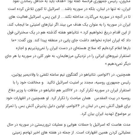
مکرون، رئیس جمهوری فرانسه گفته بود: «هدف باید به حداقل رساندن نفوذ
ایران، نه تنها در لبنان، بلکه در سوریه باشد... اسرائیل تا کنون تلاش کرده است
تا در آنچه در سوریه می‌گذرد، مداخله نکند... از این پس، اسرائیل فعالیت های
ایران در سوریه را به عنوان یک هدف می بیند.اگر نیازهای امنیتی ما ایجاب کند،
از این اقدام دریغ نخواهیم کرد.» نتانیاهو هفته گذشته هم در یک سخنرانی قول
داد که ایران اجازه نخواهد داشت جای پایی در منطقه پیدا کند. وی گفت: «ما
بارها اعلام کرده‌ایم که سلاح هسته‌ای در دست ایران را نمی‌پذیریم و اجازه
استقرار نیروهای ایرانی را در نزدیکی مرزهایمان، به طور کلی در سوریه یا هر جای
دیگر نمی‌دهیم.»
همچنین، در ۲۱نوامبر، نتانیاهو در گفتگوی نیم ساعته تلفنی با ولادیمیر پوتین،
رئیس جمهوری روسیه، مجدد بر امنیت اسرائیل تاکید و مخالفت خود را با
استقرار ایران در سوریه تکرار کرد. در ۱۷اکتبر هم نتانیاهو در ملاقات با وزیر دفاع
روسیه در بیت المقدس همان مباحث را تکرار کرد. او همچنین در اظهارات خود
برای قبول آتش بس در لبنان در ۲۶نوامبر، اولین دلیل پذیرش آتش بس را تمرکز
بر موضوع تهدید ایران بیان کرد.
مدت هاست که اسرائیل با حملات هوایی و عملیات تروریستی در سوریه در حال
عملیاتی کردن همین اظهارات است. از جمله در هفته های اخیر تهاجم زمینی