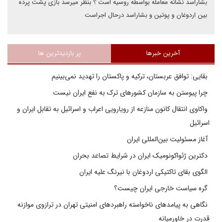
بشاراسد نشانه معامله بواسطه روسیه است ؟ بنظر میرسد بازی پشت پرده
بین اردوغان و پوتین و بشاراسد درحال اجراست
آخرین خبرها
پر بازدیدترین ها
بقایی: توافق عربستان، ترکیه و پاکستان را تهدید نمی‌بینیم
چرا پیوستن به سازمان کشورهای ترک به نفع ایران نیست
واکاوی انتقال کانون منازعه از رویارویی اعراب و اسرائیل به تقابل ایران و
اسرائیل
آغاز مسئولیت بین‌المللی ایران
دکترین ژئواکونومیک ایران در شرایط تصاعد بحران
الگوی بقای تاکتیکی اردوغان با نیرنگ علیه ایران
گره سیاست خارجی ایران چیست؟
نگاهی به پیامدهای ناخواسته راهبردهای امنیتی تهران در ترازوی موازنه
قدرت در خاورمیانه