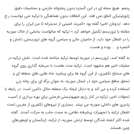
پنجم. هیچ حمله ای در این گستره بدون پشتوانه خارجی و محاسبات دقیق
ژئوپلیتیکی اتفاق نمی افتد. این اتفاقات بدون هماهنگی با ترکیه نمی توانست رخ
دهد. اردوغان اخیرا گفته بود «کمربند امنیتی از مدیترانه تا مرز ایران را برای
مقابله با تروریسم تکمیل خواهد کرد.» ترکیه که سالهاست بخشی از خاک سوریه
را در اشغال خود دارد، از حامیان مالی و سیاسی گروه های تروریستی داعش و
النصره و ... بوده و هست.
به گفته اسد، تروریسم در سوریه توسط ترکیه ساخته شده است. نقش ترکیه در
عملیات اخیر هم مشهود است. ترکیه مدت هاست با سرمایه گذاری روی گروه
های مسلح تکفیری، از این گروه ها برای پیشبرد جاه طلبی های منطقه ای و
تحقق منافع سیاسی خود در شمال سوریه، به عنوان برگه ای برای چانه زنی
استفاده کرده و می کند و به دنبال ایجاد یک منطقه حائل دائمی است. در رابطه با
تحولات اخیر، ترکیه در کنار رژیم صهیونیستی فرصتی برای بهره برداری از آسیب
پذیری های داخلی سوریه می بینند. بسیاری از نیروهای تکفیری از عفرین تحت
اشغال ترکیه با تجهیزات پیشرفته نظامی به سمت حلب به حرکت آمدند. گفته
شده اکثر کشته شدگان توسط ارتش سوریه، از ترکیه، ازبکستان و اویغورهای
چین هستند.