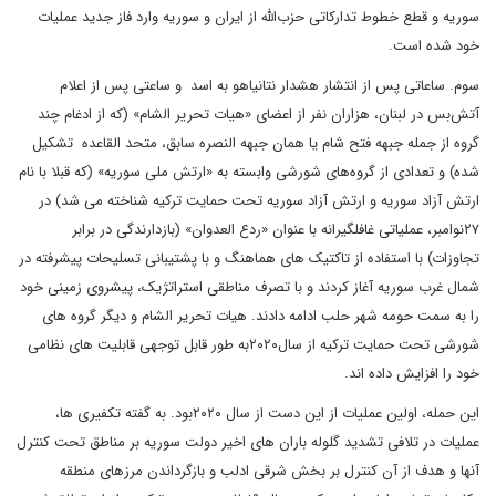
سوریه و قطع خطوط تدارکاتی حزب‌الله از ایران و سوریه وارد فاز جدید عملیات
خود شده است.
سوم. ساعاتی پس از انتشار هشدار نتانیاهو به اسد و ساعتی پس از اعلام
آتش‌بس در لبنان، هزاران نفر از اعضای «هیات تحریر الشام» (که از ادغام چند
گروه از جمله جبهه فتح شام یا همان جبهه النصره سابق، متحد القاعده تشکیل
شده) و تعدادی از گروه‌های شورشی وابسته به «ارتش ملی سوریه» (که قبلا با نام
ارتش آزاد سوریه و ارتش آزاد سوریه تحت حمایت ترکیه شناخته می شد) در
۲۷نوامبر، عملیاتی غافلگیرانه با عنوان «ردع العدوان» (بازدارندگی در برابر
تجاوزات) با استفاده از تاکتیک های هماهنگ و با پشتیبانی تسلیحات پیشرفته در
شمال غرب سوریه آغاز کردند و با تصرف مناطقی استراتژیک، پیشروی زمینی خود
را به سمت حومه شهر حلب ادامه دادند. هیات تحریر الشام و دیگر گروه های
شورشی تحت حمایت ترکیه از سال۲۰۲۰به طور قابل توجهی قابلیت های نظامی
خود را افزایش داده اند.
این حمله، اولین عملیات از این دست از سال ۲۰۲۰بود. به گفته تکفیری ها،
عملیات در تلافی تشدید گلوله باران های اخیر دولت سوریه بر مناطق تحت کنترل
آنها و هدف از آن کنترل بر بخش شرقی ادلب و بازگرداندن مرزهای منطقه