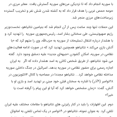
با سوریه انجام داد که تا نزدیکی مرزهای سوریه گسترش یافت. معابر مرزی در
حومه حمص غربی را هدف قرار داد که به کشته شدن شش نفر و تخریب گسترده
زیرساخت‌های مرزی منجر شد.
این حملات تنها چند ساعت پس از آن انجام شد که بنیامین نتانیاهو، نخست‌وزیر
رژیم صهیونیستی، طی سخنانی بشار اسد، رئیس‌جمهوری سوریه را تهدید کرد و
با هشدار درباره انتقال تسلیحات از سوریه به حزب‌الله، وی را متهم کرد که «با
آتش بازی می‌کند.» نتانیاهو همچنین تهدید کرد که در صورت ادامه فعالیت‌های
نظامی در سوریه، امکان گشودن «جبهه‌ای جدید» علیه دمشق وجود دارد. گفته
می شود نتانیاهو، از طریق شخص ثالثی به اسد هشدار داده که اگر به ایران
اجازه رسمی برای حضور نظامی در سوریه بدهد، اسرائیل در جنگ داخلی سوریه
مداخله نظامی خواهد کرد... نتانیاهو مجددا در مصاحبه با کانال ۱۴تلویزیون در
۲۸نوامبر (۹آذر) با اشاره به سخنان قبلی خود مبنی بر تهدید اسد و بازی او با
آتش، گفت: «زمان مشخص خواهد کرد که آیا او این پیام را گرفته است یا
خیر؟»
دوم. این اظهارات را باید در کنار رایزنی های نتانیاهو با مقامات مختلف علیه ایران
تلقی کرد. به عنوان نمونه، نتانیاهو در ۱۹نوامبر در یک تماس تلفنی به امانوئل