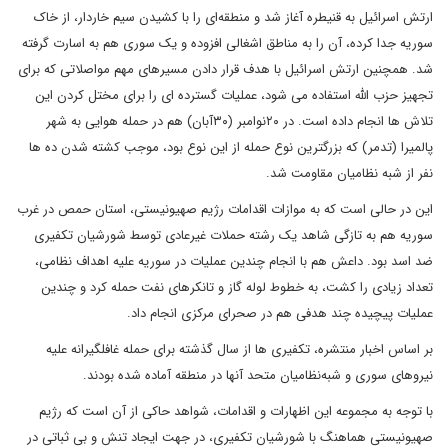
ارتش اسرائیل به قنیطره آغاز شد و منطقه‌ای را با کشیدن سیم خاردار، از خاک
سوریه جدا کرده، آن را به مناطق اشغالی افزوده و یک سوری هم به اسارت گرفته
شد. همچنین ارتش اسرائیل با هدف قرار دادن مسیرهای مهم مواصلاتی که برای
تجهیز حزب الله استفاده می شود، عملیات گسترده ای را برای مختل کردن این
تلاش ها انجام داده است. در ۲۰نوامبر (۳۰آبان) هم در حمله هوایی به شهر
پالمیرا (تدمر) که بزرگترین نوع حمله از این نوع بود، موجب کشته شدن ده ها
نفر از شبه نظامیان مقاومت شد.
این در حالی است که به موازات اقدامات رژیم صهیونیستی، استان حمص در غرب
سوریه هم به تازگی شاهد یک رشته حملات غیرعادی توسط شورشیان تکفیری
ضد اسد بود. داعش هم با انجام چندین عملیات در سوریه علیه اهداف نظامی،
تعداد زیادی را کشت، به خطوط لوله گاز و تانکرهای نفت حمله کرد و چندین
عملیات پیچیده چند هدفی هم در صحرای مرکزی انجام داد.
بر اساس اخبار منتشره، تکفیری ها از سال گذشته برای حمله غافلگیرانه علیه
نیروهای سوری و شبه‌نظامیان متحد آنها در منطقه آماده شده‌ بودند.
با توجه به مجموعه این اظهارات و اقدامات، شواهد حاکی از آن است که رژیم
صهیونیستی هماهنگ با شورشیان تکفیری، در جهت ایجاد تنش و بی ثباتی در