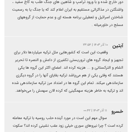
دور خارج شده و با ورود ترامپ و شاهین های جنگ طلب به کاخ سفید ،
واشنگتن در مذاکراتی مستقیم به ایران اعلام کند که یا جنگ یا به رسمیت
شناختن اسرائیل و تعطیلی برنامه هسته ای و عدم حمایت از گروههای
مسلح در خاورمیانه .
آبتین
۱۰ آذر ۱۴۰۳ | ۲۳:۵۴
واقعیت این است که کشورهایی مثل ترکیه میلیاردها دلار برای
تجهیز و ایجاد گروه های تروریستی تکفیری از داعش و النصره تا تحریر
الشام و الترکستانی و ... هزینه کرده اند. اعضای اکثر این گروه ها یکی
هستند که وقتی یکی از هم می‌پاشد ترکیه بقایای آنها را در گروه دیگری
سازماندهی میکند. تمام این گروه ها در امتداد مرز ترکیه سازماندهی شده
اند و ترکیه به خاطر هزینه سهمگینی که کرده الان سهمش را می‌خواهد.
خسرو
۱۱ آذر ۱۴۰۳ | ۰۰:۴۲
سوال مهم این است در مورد آینده حلب روسیه با ترکیه معامله
کرده است ؟ چرا نیروهای سوری خیلی زود عقب نشینی کرده اند؟ سکوت