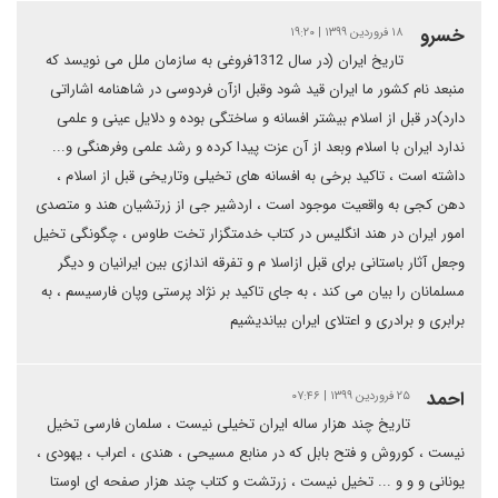
خسرو
۱۸ فروردین ۱۳۹۹ | ۱۹:۲۰
تاریخ ایران (در سال 1312فروغی به سازمان ملل می نویسد که
منبعد نام کشور ما ایران قید شود وقبل ازآن فردوسی در شاهنامه اشاراتی
دارد)در قبل از اسلام بیشتر افسانه و ساختگی بوده و دلایل عینی و علمی
ندارد ایران با اسلام وبعد از آن عزت پیدا کرده و رشد علمی وفرهنگی و...
داشته است ، تاکید برخی به افسانه های تخیلی وتاریخی قبل از اسلام ،
دهن کجی به واقعیت موجود است ، اردشیر جی از زرتشیان هند و متصدی
امور ایران در هند انگلیس در کتاب خدمتگزار تخت طاوس ، چگونگی تخیل
وجعل آثار باستانی برای قبل ازاسلا م و تفرقه اندازی بین ایرانیان و دیگر
مسلمانان را بیان می کند ، به جای تاکید بر نژاد پرستی وپان فارسیسم ، به
برابری و برادری و اعتلای ایران بیاندیشیم
احمد
۲۵ فروردین ۱۳۹۹ | ۰۷:۴۶
تاریخ چند هزار ساله ایران تخیلی نیست ، سلمان فارسی تخیل
نیست ، کوروش و فتح بابل که در منابع مسیحی ، هندی ، اعراب ، یهودی ،
یونانی و و و ... تخیل نیست ، زرتشت و کتاب چند هزار صفحه ای اوستا