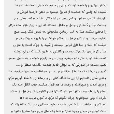
بخش ویترین را هم حکومت پهلوی و حکومت کنونی است شما بارها
شنیده اید وقتی که صحبت از تاریخ میشود در ذهن فارسها کورش و
داریوش تداعی میشود و کمی هم به رضا پالانی اشاره میکنند یعنی این
جماعت چنان گستاخ و جاعل و جاهل هستند که این تاریخ هزار ساله ترکان
را مخفی میکنند مثلا به الپ ارسلان سلجوقی ،به تیمور لنگ و،،،، هیچ
اشاره نمیکنند و در تاریخ قبل از اسلام خودشان را با روم و یونان قیاس
میکنند که اصلا و ابدا قابل قیاس نیستند و شبیه به جوک است به عنوان
مثال اگر فارسها یک برگ پوست و کاغذی به ما رو بکنند که در ان نوشته
شده باشد دو به علاوه دو میشود چهار من سلولهای خودم را به سلول عجمها
تغییر میدهم در صورتی که در یونان قدیم هندسه ،فلسفه منطق و ....
تدریس میشده که ما امثال فیثاغورس و... را میشناسیم فارسها میگویند ما
جندی شاپور داشتیم ایا این دانشگاه کتابی و یا رساله ای نداشته گیریم ترکها
و عربها امدند و سوزاندند و رفتند ما هم قبول میکنیم خوب لااقل اسم یک
معلم را به ما معرفی بکنید من در کامنتها قبلی اشاره به تاریخ قبل از اسلام
نکرده ام ولی میتوانم به جرات بگویم که ترکها تا کنون قریب به ۱۲۰
امپراتوری ،سلطنت ،پادشاهی ،خانات ، خود مختاری و بیلیک داشتهاند که
ملت دومی در جهان وجود ندارد و شما یک سال برای خود مطرح بکنید و