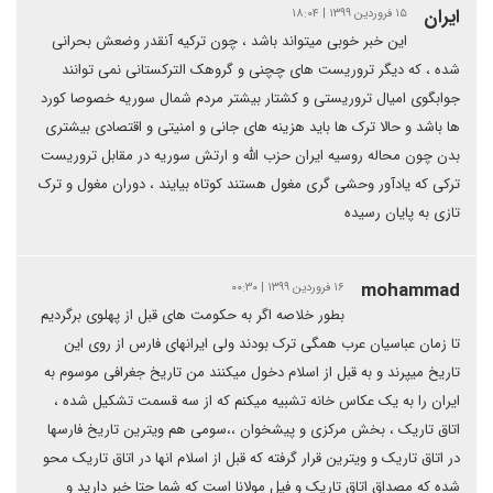
ایران
۱۵ فروردین ۱۳۹۹ | ۱۸:۰۴
این خبر خوبی میتواند باشد ، چون ترکیه آنقدر وضعش بحرانی
شده ، که دیگر تروریست های چچنی و گروهک الترکستانی نمی توانند
جوابگوی امیال تروریستی و کشتار بیشتر مردم شمال سوریه خصوصا کورد
ها باشد و حالا ترک ها باید هزینه های جانی و امنیتی و اقتصادی بیشتری
بدن چون محاله روسیه ایران حزب الله و ارتش سوریه در مقابل تروریست
ترکی که یادآور وحشی گری مغول هستند کوتاه بیایند ، دوران مغول و ترک
تازی به پایان رسیده
mohammad
۱۶ فروردین ۱۳۹۹ | ۰۰:۳۰
بطور خلاصه اگر به حکومت های قبل از پهلوی برگردیم
تا زمان عباسیان عرب همگی ترک بودند ولی ایرانهای فارس از روی این
تاریخ میپرند و به قبل از اسلام دخول میکنند من تاریخ جغرافی موسوم به
ایران را به یک عکاس خانه تشبیه میکنم که از سه قسمت تشکیل شده ،
اتاق تاریک ، بخش مرکزی و پیشخوان ،،سومی هم ویترین تاریخ فارسها
در اتاق تاریک و ویترین قرار گرفته که قبل از اسلام انها در اتاق تاریک محو
شده که مصداق اتاق تاریک و فیل مولانا است که شما حتا خبر دارید و