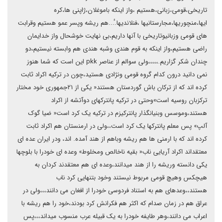
تاریخی،قومی،زبانی،هستیم ،واز اینکه باموغلان،ژاپنی ها،کره
ایها،منچوریها،مجارستانیها ،فنلاندیها.ٔ...هم ریشه وپسر عمو هستیم وقرابت
های قومی وزبانیوتاریخی با آنها داریم،بی نهایت خوشحال واز خدایمان
راضی هستیم،واز اینکه به قوم هندی وشبه هندی هم وابسته نیستیم،دو
چندان شکر گزاریم.،،،،،ولی سوالم از عناصر pkk این است که شما هنوز
نمی دانید درون کدام گروه قومی ونژادی هستید،چون در ترکیه اکراد ثابت
کرده اند که از ترکان باش گوردستان هستند« یکی از ۲۱جمهوری خود مختار
ترکزبان روسیه است»وحتی در ترکیه پانترکهای دوآتشه از اکراد
هستند،وموسس وبنیانگذار پانترکیزم در ترکیه یک کرد است« ضیا گوک
آلپ» پس معلم پانترکها یک کرد است،،ولی در ارمنستان هم اکراد ثابت
کرده اند که با ارمنی ها هم ریشه وباهم از هند آمده. اند، ودر ایران عده ای
معتقداند اکراد آریایی ناب« بقیه ناخالص ومخلوط» وعده ای خودرا با بلوچها
یکی دانسته وریشه را از هند میدانند،وعده ای هم معتقدند کردان به
هیچکس وهیچ قومی مربوط نیستند وخود بتنهایی کرد ناب
هستند،،وعدهای هم به استناد فردوسی خودرا از افغان می دانند،،،ولی در
عراق هم در زمان صدام که اکثر هم فکرانش کرد بودند،خود را هم ریشه با
اعراب می دانند،وهر طایفه خودرا به یک قبیله عرب منسوب میداند،،،پس