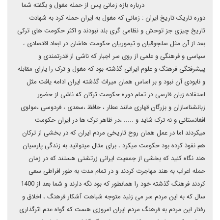
درباره بازه زمانی پس از حمله مغول و بگفته شما
دوره تاریک تاریخ ایران : زمانی که مغول به ایران حمله کرد به شهادت
تاریخ چیزی جز توحش و نظامی گری بلد نبودند و اکثر حکومت های ترکی
بعد از آن مثل سلجوقیان و تیموریان حکومت هاشان در ابعاد اقتصادی ،
سیاسی و فرهنگی و علمی از روی سر اجبار که ناشی از قدرتمندی و
پیشرفتگی فرهنگ و علوم ایرانی گذشته بود که مغول و ترک را یارای مقابله
و نابودی آن نبود و بر اساس همان میراث گذشته ایران ادامه یافت مثل
استفاده زبان فارسی در تمام دوره حکومت ترکان که ناشی از حضور
زبانشناسازان و بزرگان قهاری مانند عطار ، حافظ ،سعدی ، فردوسی ،مولوی
افغانستانی و نه ترک شاید و ..... ،در ظاهر ترک ها در ایران حکومت
میکردند اما در عمل همان روح تاریخی مردم ایران که در بخشی از ترکان
هم نفوذ کرده بود حکومت میکرد ، برای مثال میتوانید به زندگی پارسیان
هند نگاه کنید که بخشی از جمعیت ایرانی زرتشتی هستند که در زمان
حمله اعراب به هند مهاجرت کردند و در تمام مدت به طور افراطی سعی
کردند فرهنگ گذشته خود را همانطور که بود نگه دارند و شما بعد از 1400
سال که به این مردم سر می زنید متوجه شباهت آشکار فرهنگ ، اخلاق و
رفتار این مردم به فرهنگ مردم ایران امروزی هست که گواه عدم اثرگذاری