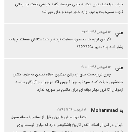
جواب انرا فقط بدون انکه به جایی مراجعه بکنید خواهی یافت چه زمانی
کلوب مسیحیت و غرب وارد خاور میانه و خاور دور شد
علي
۱۶ فروردین ۱۳۹۹ | ۱۲:۴۳
اگر این اواره ها محصول حملات ترکیه و همدستانش هستند چرا به
بشار اسد پناه نمیبرند؟؟؟؟؟؟؟؟
علی
۱۶ فروردین ۱۳۹۹ | ۱۹:۰۰
چون تروریست های اردوغان بهشون اجازه نمیدن به طرف کشور
خودشون حرکت کنند ،میدانید چرا ؟ چون اگه مهاجران و آوارگان نباشند
اردوغان اتا ترور دیگر بهانه ای برای ماندن در سوریه ندارد
به Mohammad
۱۶ فروردین ۱۳۹۹ | ۱۹:۲۴
ابتدا درباره تاریخ ایران قبل از اسلام یا حمله مغول
:ایران در قبل از اسلام آنقدر تاریخ باشکوهی داره که نیازی نیست برای