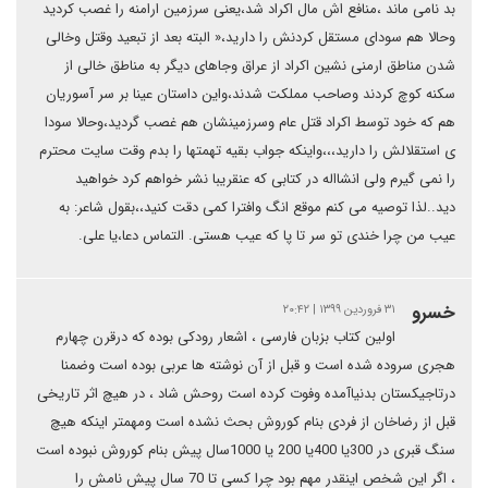
بد نامی ماند ،منافع اش مال اکراد شد،یعنی سرزمین ارامنه را غصب کردید
وحالا هم سودای مستقل کردنش را دارید،« البته بعد از تبعید وقتل وخالی
شدن مناطق ارمنی نشین اکراد از عراق وجاهای دیگر به مناطق خالی از
سکنه کوچ کردند وصاحب مملکت شدند،واین داستان عینا بر سر آسوریان
هم که خود توسط اکراد قتل عام وسرزمینشان هم غصب گردید،وحالا سودا
ی استقلالش را دارید،،،واینکه جواب بقیه تهمتها را بدم وقت سایت محترم
را نمی گیرم ولی انشااله در کتابی که عنقریبا نشر خواهم کرد خواهید
دید..لذا توصیه می کنم موقع انگ وافترا کمی دقت کنید،،بقول شاعر: به
عیب من چرا خندی تو سر تا پا که عیب هستی. التماس دعا،یا علی.
خسرو
۳۱ فروردین ۱۳۹۹ | ۲۰:۴۲
اولین کتاب بزبان فارسی ، اشعار رودکی بوده که درقرن چهارم
هجری سروده شده است و قبل از آن نوشته ها عربی بوده است وضمنا
درتاجیکستان بدنیاآمده وفوت کرده است روحش شاد ، در هیچ اثر تاریخی
قبل از رضاخان از فردی بنام کوروش بحث نشده است ومهمتر اینکه هیچ
سنگ قبری در 300یا 400یا 200 یا 1000سال پیش بنام کوروش نبوده است
، اگر این شخص اینقدر مهم بود چرا کسی تا 70 سال پیش نامش را