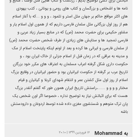
اثباتش برای کسی توضیح بدیم ، زرتشت و کتاب هایی مثل اوستا ، منابع و
نامه ها و اشخاص و بزرگسان و کتاب های رومی و یونانی ، کتب یهودی
های اکثر مواقع حاکم بر جهان مثل استر و تلمود ، و و و ...که با آغاز اسلام
هم از روز اول بزرگانی مثل سلمان فارسی داریم که از همون اول اسلام یار و
مشاور حکیمی برای حضرت محمد (ص) که در منابع بسیار زیاد عربی و
فارسی تمجید ها و ستایش های زیادی از طرف شخص حضرت محمد (ص)
از سلمان فارسی و ایرانی ها کرده و بعد از اونم اینکه پایتخت اسلام از مک
و مدینه به عراقی که در زمان قبل از اسلام جزئی از خاک ایران بود ، و
حکومت داری شکل گرفته اعراب مسلمان به اعتراف های مکرر خود بزرگان
تاریخ عرب بر گرفته از حکومت ایرانیان بود و حضور ایرانیان در وقایع بزرگ
اسلام از روز اول مثل کشتن عمر و انتقام شهدای کربلا و کیانیان و قیام
مختار و و و و ......،راستش تاریخ ایران همون طور که گفتم آنقدر بزرگ
هست که برای اثباتش نیاز به توضیح نداره ، خصوصا اگر اون شخص یک
پان ترک متوهم و شستشوی مغزی داده شده توسط اردوغان و دارودستش
باشه
به Mohammad
۱۶ فروردین ۱۳۹۹ | ۲۰:۱۰