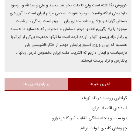
کوروش نگذاشته است ولی تا دلت بخواهد محمد و علی و عبدالله و...وجود
دارد یعنی اینکه واقعیت موجود هویت اسلامی مردم ایران است نه آرزوهای
باستان گرایانه و نژاد پرستانه عده ای پان ... بهتر است زندگی با واقعیت
موجود را یاد بگیریم افغانها مردم مسلمان و محترمی که همسایه ما هستند
و رفتار نژاد پرستها آنها را آزرده کرده است ما ترکها جمعیت بزرگی از ایرانیها
هستیم که ایران وروح تشیع برایمان مهمتر از افکار فاشیستی پان
فارسهاست و ایمان داریم که اکثریت ملت ایران بخصوص فارس زبانها ،
پانفارس و نژاد پرست نیستند
آخرین خبرها
پر بازدیدترین ها
گرفتاری روسیه در تله آزوف
امیدهای اقتصاد عراق
دویست و پنجاه سالگی انقلاب آمریکا در ترازو
چهره‌های کلیدی دولت برنام