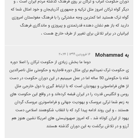
دوران حکومت اعراب و ترکان بر روی فرهنگ گذشته مردم ایران است ، و
دیگر گواه ترکان امروز مثل ترکیه و جمهوری آذربایجان و خود امثال شما که
گواه ترک هستید اما کمترین وجه مشترکی را با فرهنگ مغولستان امروزی
دارید که باز هم نشان دهنده قدرتمندی و پیروزی و ماندگاری فرهنگ
ایرانیان در برابر تلاش برای تغییر از طرف خارج هست ،
به Mohammad
۱۶ فروردین ۱۳۹۹ | ۲۰:۲۴
دوما ما بخش زیادی از حکومت ترکان را اصلا دوره
ی حکومت ترک نمیدانیم برای مثال دوره قاجاریه و حکومتی مثل ناصرالدین
شاه با حکومتی 50 ساله اما در عمل میبینیم در این دوران حکومت در دست
لژ های فراماسونی و یهودیان است که با ارتباط گیری با دول خارجی مثل
روس و انگلیس قدرت را در ایران قبضه کرده‌اند و در واقع این حکومت های
به زعم شما ترکی عروسک و یهودیت جهانی و فراماسونری عروسک گردان
هستند ، و این روند ادامه پیدا کرد که با انقلاب شکوهمند اسلامی دست
یهود از ایران کوتاه شد ، که امروز صهیونیستی های امریکا نشین هنوز هم
آرزو و در تلاش برگشت به این دوران گذشته هستند