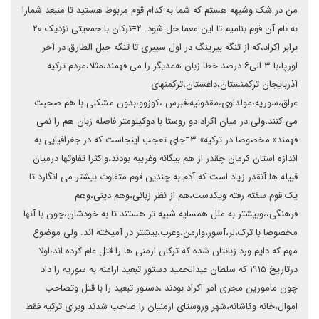
من در شک وشبهه هستم که شما به کدام قوم مربوط هستید تا منبعد شمارا
به نام آن قوم بنامیم.تا این معما حل شود. ۲=ترکان با جمعیتی نزدیک ۲۰
برابر اکراد،که از تنگه بیرینگ در اول سیبری تا تنگه جبل الطارق در آخر
اورپا،با ۳ الی۶ درصد خطا زبان همدیگر را می فهمند،مثلا،مردم ترکیه
آذربایجان ترکمنستان،داغستان،ترکمنهای
عراق،سوریه،مولداوی،مقدونیه،قبرس ،کوزوو،بدون مشکلی با هم صحبت
می کنند،ولی در میان اکراد دو روستا با دوکیلومتر فاصله زبان هم را نمی
فهمند« مخصوصا در ترکیه» ۳=جای تعجب اینجاست که در جغرافیایی به
اندازه استان کرمان چقدر از هم بیگانه وغریبه بودند،واکثرا تفاوتها درمیان
قبیله ها آنقدر زیاد است که آدم به چندین قوم متفاوت بیشتر می انگارد تا
یک قوم سفته رفته ویکدست،هم از نظر زبانی،وهم دینی،وهم
فرهنگی،،وبیشتر به ملل همسایه شبیه تر هستند تا به خودشان،چون با آنها
مخصوصا با ترک،لر،آسور،وارمن،وعرب،بیشتر در آمیخته اند. ولی موضوع
مهم که دایم ورد زبانتان شده که ترکان ارمنی ها را قتل عام کرده اند،اولا
درتاریخ ۱۹۱۵ که سلطان عبدالحمید دستور تبعید ارامنه به سوریه را داد
چون مامورین مجری امر اکراد بودند ،دستور تبعید را با قتل وتصاحب
اموال،خانه وکاشانه،شهر وروستای ارمنیان را صاحب شدند وبرای ترکیه فقط