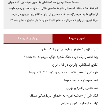
عاقبت دیکتاتورین که دستشان به خون مردم بی گناه جهان
اغوشته شده مانند الصعود و خلیفه منصور هادی طارق هاشمی رجب طیب
اردوغان فتاح سیسیتزمصر شاه حسین از اردن دکتاتورین نیجریه و دیگر
دیکتاتورین جهان که خوانواده های شهدا جهان خوار حقوق انسان هستند
آخرین خبرها
پر بازدیدترین ها
درباره لزوم گسترش روابط ایران و ترکمنستان
چرا احتمال یک دوره جنگ شدید دیگر، می‌تواند بالا باشد؟
الگوی اسرائیلی اوکراین در قبال ایران
خوانشی از منظر اقتصاد سیاسی و ژئوپلیتیک کریدورها
«محاصره در برابر محاصره»
سه خطای راهبردی تهران
گذار خزر از «حاشیه امن» به «فضای بازدارندگی متراکم
ترامپ گرفتار در شن‌زار سیاسی