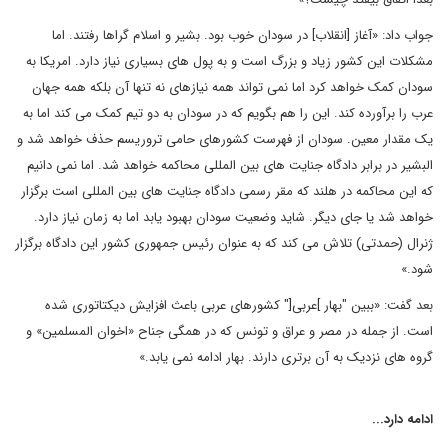
جواب داد: «آغاز [انقلاب] در سودان خوب بود. بشیر و اسلام گراها رفتند. اما
مشکلات این کشور زیاد و بزرگ است و به پول های بسیاری نیاز دارد. امریکا به
سودان کمک خواهد کرد اما نمی تواند همه نیازهای نه تنها آن بلکه همه جهان
عرب را برآورده کند. این را هم بگویم که در سودان به دو تیم کمک می کند اما به
یک مقدار معین. سودان از فهرست کشورهای حامی تروریسم حذف خواهد شد و
البشیر در برابر دادگاه جنایت های بین المللی محاکمه خواهد شد. اما نمی دانیم
که این محاکمه در هلند که مقر رسمی دادگاه جنایت های بین المللی است برگزار
خواهد شد یا جای دیگر. شاید وضعیت سودان بهبود یابد اما به زمان نیاز دارد.
ژنرال (حمدتی) تلاش می کند که به عنوان رئیس جمهوری کشور این دادگاه برگزار
شود.»
بعد گفت: «ببین "بهار ]عربی[" کشورهای عربی باعث افزایش دیکتاتوری شده
است. از جمله در مصر و عراق و تونس که در همگی جناح «اخوان المسلمین» و
گروه های نزدیک به آن برتری دارند. بهار ادامه نمی یابد.»
ادامه دارد...