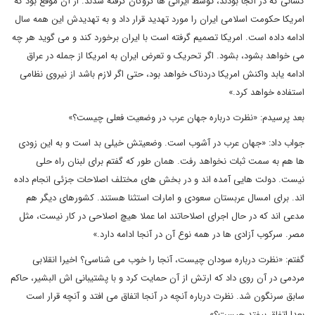
کسانی که در آنجا بودند، توسط ایرانی ها گروگان گرفته شدند. از آن موقع بود که
امریکا حکومت اسلامی ایران را مورد تهدید قرار داد و به تهدیدش این همه سال
ادامه داده است. امریکا تصمیم گرفته است با ایران برخورد کند و می گوید هر چه
می خواهد بشود، بشود. اگر تحریک و تعرض ایران به امریکا از جمله در عراق
ادامه یابد واکنش امریکا دردناک خواهد بود، حتی اگر لازم باشد از نیروی نظامی
استفاده خواهد کرد.»
بعد پرسیدم: «نظرت درباره جهان عرب در وضعیت فعلی چیست؟»
جواب داد: «جهان عرب در آشوب است. وضعیتش خیلی بد است و به این زودی
ها هم به سمت ثبات نخواهد رفت. همان طور که گفتم برای لبنان راه حلی
نیست. دولت هایی آمده اند و در بخش های مختلف اصلاحات جزئی انجام داده
اند. برای امسال عربستان سعودی و امارات استثنا هستند. کشورهای دیگر هم
مدعی اند که در حال اجرای اصلاحاتند اما عملا هیچ اصلاحی در کار نیست، مثل
مصر. سرکوب آزادی ها در همه نوع آن در آنجا ادامه دارد.»
گفتم: «نظرت درباره سودان چیست، آنجا را خوب می شناسی؟ اخیرا انقلابی
مردمی در آن روی داد که ارتش از آن حمایت کرد و با پشتیبانی اش البشیر، حاکم
سابق سرنگون شد. نظرت درباره آنچه در آنجا اتفاق می افتد و آنچه قرار است
بعدا اتفاق بیفتد چیست؟»