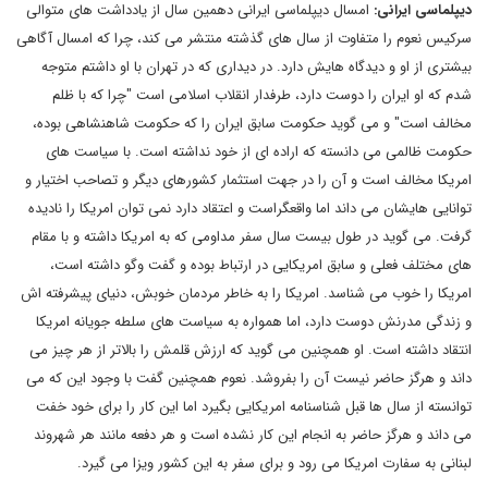
دیپلماسی ایرانی:
امسال دیپلماسی ایرانی دهمین سال از یادداشت های متوالی
سرکیس نعوم را متفاوت از سال های گذشته منتشر می کند، چرا که امسال آگاهی
بیشتری از او و دیدگاه هایش دارد. در دیداری که در تهران با او داشتم متوجه
شدم که او ایران را دوست دارد، طرفدار انقلاب اسلامی است "چرا که با ظلم
مخالف است" و می گوید حکومت سابق ایران را که حکومت شاهنشاهی بوده،
حکومت ظالمی می دانسته که اراده ای از خود نداشته است. با سیاست های
امریکا مخالف است و آن را در جهت استثمار کشورهای دیگر و تصاحب اختیار و
توانایی هایشان می داند اما واقعگراست و اعتقاد دارد نمی توان امریکا را نادیده
گرفت. می گوید در طول بیست سال سفر مداومی که به امریکا داشته و با مقام
های مختلف فعلی و سابق امریکایی در ارتباط بوده و گفت وگو داشته است،
امریکا را خوب می شناسد. امریکا را به خاطر مردمان خوبش، دنیای پیشرفته اش
و زندگی مدرنش دوست دارد، اما همواره به سیاست های سلطه جویانه امریکا
انتقاد داشته است. او همچنین می گوید که ارزش قلمش را بالاتر از هر چیز می
داند و هرگز حاضر نیست آن را بفروشد. نعوم همچنین گفت با وجود این که می
توانسته از سال ها قبل شناسنامه امریکایی بگیرد اما این کار را برای خود خفت
می داند و هرگز حاضر به انجام این کار نشده است و هر دفعه مانند هر شهروند
لبنانی به سفارت امریکا می رود و برای سفر به این کشور ویزا می گیرد.