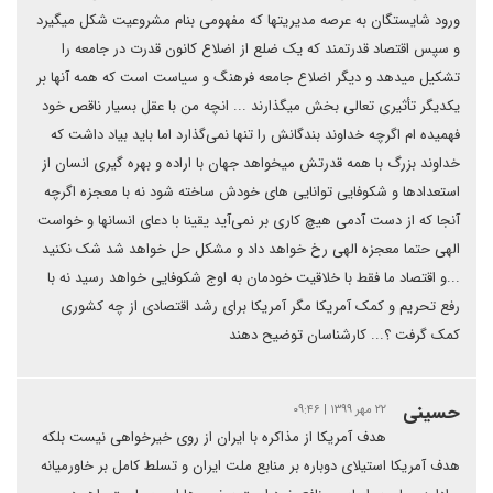
ورود شایستگان به عرصه مدیریتها که مفهومی بنام مشروعیت شکل میگیرد
و سپس اقتصاد قدرتمند که یک ضلع از اضلاع کانون قدرت در جامعه را
تشکیل میدهد و دیگر اضلاع جامعه فرهنگ و سیاست است که همه آنها بر
یکدیگر تأثیری تعالی بخش میگذارند ... انچه من با عقل بسیار ناقص خود
فهمیده ام اگرچه خداوند بندگانش را تنها نمی‌گذارد اما باید بیاد داشت که
خداوند بزرگ با همه قدرتش میخواهد جهان با اراده و بهره گیری انسان از
استعدادها و شکوفایی توانایی های خودش ساخته شود نه با معجزه اگرچه
آنجا که از دست آدمی هیچ کاری بر نمی‌آید یقینا با دعای انسانها و خواست
الهی حتما معجزه الهی رخ خواهد داد و مشکل حل خواهد شد شک نکنید
...و اقتصاد ما فقط با خلاقیت خودمان به اوج شکوفایی خواهد رسید نه با
رفع تحریم و کمک آمریکا مگر آمریکا برای رشد اقتصادی از چه کشوری
کمک گرفت ؟... کارشناسان توضیح دهند
حسینی
۲۲ مهر ۱۳۹۹ | ۰۹:۴۶
هدف آمریکا از مذاکره با ایران از روی خیرخواهی نیست بلکه
هدف آمریکا استیلای دوباره بر منابع ملت ایران و تسلط کامل بر خاورمیانه