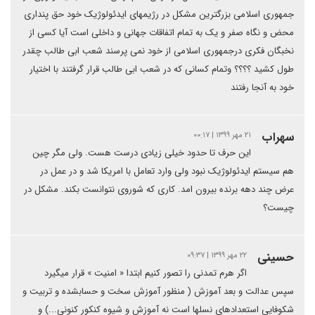
جمهوری اسلامی بزرگترین مشکل در رژیمهای ایدئولوژیک خود حق پنداری
محض و نگاه صفر و یک به تمام اتفاقات جهانی و داخلی است آیا کسی از
نخبگان فکری درجمهوری اسلامی از خود نمی پرسند شعب ابی طالب چقدر
طول کشید ؟؟؟؟ وتمام کسانی که در شعب ابی طالب قرار گرفتند با اختیار
خود به آنجا رفتند
سهراب
۲۱ مهر ۱۳۹۹ | ۰۰:۱۷
این حرف تا حدود خیلی زیادی درست هست. ولی مگر چین
هم سیستم ایدئولوژیک نبود ولی وارد تعامل با امریکا شد و در عمل در
عرض چند دهه برنده بیرون امد. کاری که شوروی نتوانست بکند. مشکل در
چیست؟
حسینی
۲۲ مهر ۱۳۹۹ | ۰۹:۳۷
اگر هرم تمدنی را تصور کنیم ابتدا « امنیت » قرار میگیرد
سپس عدالت و بعد آموزش ( منظور آموزش سخت و حسابشده و تربیت و
شکوفایی استعدادهای نسلها است نه آموزش و شیوه کنکور کنونی...) و