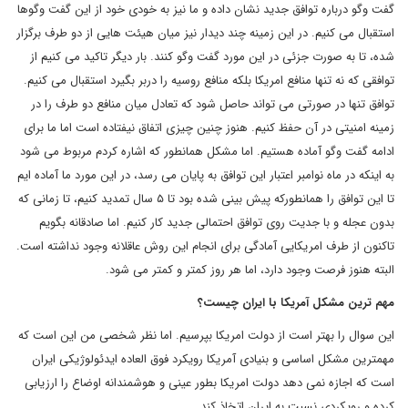
گفت وگو درباره توافق جدید نشان داده و ما نیز به خودی خود از این گفت وگوها
استقبال می کنیم. در این زمینه چند دیدار نیز میان هیئت هایی از دو طرف برگزار
شده، تا به صورت جزئی در این مورد گفت وگو کنند. بار دیگر تاکید می کنیم از
توافقی که نه تنها منافع امریکا بلکه منافع روسیه را دربر بگیرد استقبال می کنیم.
توافق تنها در صورتی می تواند حاصل شود که تعادل میان منافع دو طرف را در
زمینه امنیتی در آن حفظ کنیم. هنوز چنین چیزی اتفاق نیفتاده است اما ما برای
ادامه گفت وگو آماده هستیم. اما مشکل همانطور که اشاره کردم مربوط می شود
به اینکه در ماه نوامبر اعتبار این توافق به پایان می رسد، در این مورد ما آماده ایم
تا این توافق را همانطورکه پیش بینی شده بود تا ۵ سال تمدید کنیم، تا زمانی که
بدون عجله و با جدیت روی توافق احتمالی جدید کار کنیم. اما صادقانه بگویم
تاکنون از طرف امریکایی آمادگی برای انجام این روش عاقلانه وجود نداشته است.
البته هنوز فرصت وجود دارد، ‌اما هر روز کمتر و کمتر می شود.
مهم ترین مشکل آمریکا با ایران چیست؟
این سوال را بهتر است از دولت امریکا بپرسیم. اما نظر شخصی من این است که
مهمترین مشکل اساسی و بنیادی آمریکا رویکرد فوق العاده ایدئولوژیکی ایران
است که اجازه نمی دهد دولت امریکا بطور عینی و هوشمندانه اوضاع را ارزیابی
کرده و رویکردی نسبت به ایران اتخاذ کند.