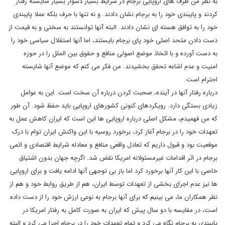
به نظر من طرف های اروپایی برجام در شرایط بسیار دشوار بسیار شایسته رفتار
کردند و پایبندی خود را به برجام نشان دادند. و نه تنها با حرف بلکه عملا پایبندی
خود را به توافق هسته ای نشان دادند. البته آنها توانستند به سختی و به قیمت از
دست دادن متحد اصلی خود پای برجام بایستند، اما آنها استقلال سیاسی خود را
به دست آورده و با اتخاذ موضع اصولی منافع و حقوق بین الملل را در حوزه
امنیت و عدم اشاعه تحقق بخشیدند. من فکر می کنم که موضع آنها شایسته
احترام است.
درباره رفتار آنها در آینده، صحبت کردن درباره آن سخت است. این به عوامل
زیادی بستگی دارد. رویکردهای کنونی کشورهای اروپایی باید حفظ شود. آن طور
که من فهمیدم، مشکل اصلی درباره اروپایی ها این است که ایران کاهش عمل به
تعهدات خود را در برجام آغاز کرد، برخورد روسیه با این واکنش ایران توام با درک
موقعیت بود و قبول داریم که تعادل واقعی منافع و معادله شرایط اقتصادی و اتمی
برجام در اثر اقدامات غیرمسئولانه امریکا نقض شد. اگرچه جهان بدون اشتیاق
خاصی با این کار آنها برخورد کرد اما باز بی توجهی آنها ادامه یافت و برای اروپایی
ها نیز عدم اجرای بخشی از تعهدات توسط ایران، ‌هم از طریق روابط خود و هم از
نظر همکاران ما، ‌می بینیم که برای آنها برجام به نوعی ارزش خود را از دست داده
است، در مقایسه با دو سال پیش که ایران به صورت کامل به رفتار امریکا در
پایبندی به برجام نگاه می کرد و تمام تعهدات خود را در برجام اجرا می کرد و البته