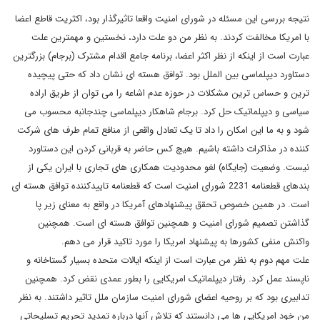
نتیجه بررسی این مسئله در شورای امنیت واقعا تاثیرگذار بود، اکثریت قاطع اعضا
با امریکا مخالفت کردند. به نظر من دو علت دارد، نخستین و مهمترین علت
عبارت است از اینکه از نظر اکثر اعضا، برنامه جامع اقدام مشترک (برجام) بزرگترین
دستاورد دیپلماسی بین الملل بود. توافق هسته ای نشان داد که حتی پیچیده
ترین و حساس ترین مشکلات در حوزه عدم اشاعه را می توان از طریق اراده
سیاسی و دیپلماتیک حل کرد. برجام شاهکار دیپلماسی چندجانبه محسوب می
شود و به ما این امکان را داد تا یک تعادل واقعی از منافع تمام طرف های شرکت
کننده در مذاکرات داشته باشیم. هیچ کس حاضر به قربانی کردن این دستاورد
نیست. وضعیت (جایگاه) لغو محدودیت همکاری های تجاری با ایران یکی از
بندهای قطعنامه 2231 شورای امنیت است که قطعنامه تاییدکننده توافق هسته ای
است. در همین خصوص تحقق پیشنهادهای آمریکا در واقع به معنای زیر پا
گذاشتن تصمیم شورای امنیت و همچنین توافق هسته ای است. همچنین
واکنش منفی کشورها به پیشنهاد امریکا را مورد تاکید قرار می دهم.
علت مهم دوم به نظر من عبارت است از اینکه ایالات متحده بسیار گستاخانه و
ناپسند عمل کرد. رفتار دیپلماتیک امریکایی را بطور عمدی نقض کرد. همچنین
تدابیری بود که بر روحیه اعضای شورای امنیت سازمان ملل تاثیر داشتند. به نظر
من خود امریکایی ها می دانستند که تلاش آنها درباره تمدید تحریم تسلیحاتی