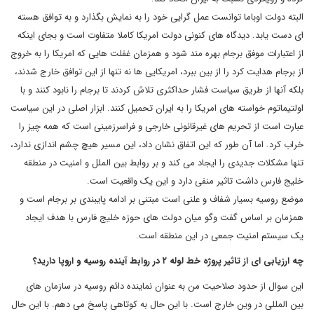
البته دولت اوباما توانست عمل گرایی خود را به نمایش بگذارد و به توافق هسته
ای دست یابد. دیدگاه های کنونی دولت امریکا کاملا متفاوت است و بجای اینکه
از اعتبارات موفق برجام بهره مند شود و همزمان غفلت هایی که امریکا را به خروج
از برجام هدایت کرد را از بین ببرد، امریکایی ها نه تنها از این توافق خارج شدند،‌
بلکه آنها از طریق سیاست فشار حداکثری تلاش کردند تا برجام را نابود کنند و با
اولتیماتوم خواسته های امریکا را به ایران تحمیل کنند. ابزار اصلی در این سیاست
عبارت است از تحریم های غیرقانونی خارجی و فراسرزمینی است که همه چیز را
خراب کرد. اما آن طور که این اتفاق نشان داد، این مسیر هیچ چشم اندازی ندارد،
‌تنها مشکلات جدیدی را ایجاد می کند و بر روابط بین الملل و امنیت در منطقه
خلیج فارس داشت تاثیر منفی دارد و این یک واقعیت است.
موضع روسیه بسیار شفاف و علنی است مبتنی بر ادامه پایبندی بر برجام است و
همزمان بر اساس گفت وگو میان دولت های حوزه خلیج فارس با هدف ایجاد
یک سیستم امنیت جمعی در این منطقه است.
چه ارزیابی ای از تاثیر پروژه خط لوله ۲ در روابط آینده روسیه و اروپا دارید؟
این سوال از حدود صلاحیت من به عنوان نماینده دائم روسیه در سازمان های
بین المللی در وین خارج است. با این حال به کوتاهی پاسخ می دهم. با این حال