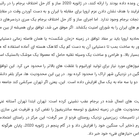
ای 3 در یک اقدام عجیب، پس از آنکه نتوانستند کمکی که به ایران وعده داده بودند را ارائه کنند، در ژانویه 2020 ساز و کار حل ا
ند با هدف نشان دادن عزم اروپا برای مقابله با ایران و به دست آوردن وقت در مقابله 
 هم معتقدند بعد از انتخابات 3 نوامبر احتمال نجات برجام وجود ندارد. اما اجرای ساز و کار حل اختلاف برجام یک سری دردسر
دیه اروپا باید بر مفاد توافق در زمینه «زمان شکست» یا همان فاصله زمانی دستیابی
ور به ساخت بمب تا دستیابی آن به دست کم یک کلاهک هسته ای آماده استفاده که 
نای بسیار بالا، و طراحی و ساخت یک وسیله نقلیه حامل که معمولا یک موشک بالستیک ا
یوژهای مورد نیاز برای تولید اورانیوم با غلظت های بالاتر را محدود می کرد. این توا
 سنگین در نزدیکی شهر اراک را محدود کرده بود. در پی این محدودیت ها، مرکز بلفر دان
ز دو یا سه ماه به یک سال افزایش داده است. این، یعنی اگر تهران سرکشی کند جامعه ب
نج مرحله از برخی محدودیت های اعمال شده در برجام عقب نشینی کرده است: تهران ابتدا تهران آستانه
محدودیت های در زمینه تحقیق و توسعه سانتریفیوژ را نقض کرد و ظرفیت غنی سازی او
نوامبر 2019، تهران غنی سازی را در تاسیسات زیرزمینی نزدیک روستای فردو از سر گرفت؛ این مرکز در راستای اعت
طرفین برجام به مرکز تحقیقاتی تبدیل شده بود. ایران در قدم چهارم ذخایر آب سنگین خود را افز
ساس «نیازهای فنی» خود خبر داد.