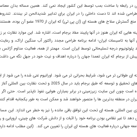
 در رابطه با ساخت بمب توسط این کشور ایجاد نمی کند. همین مساله بدان معناس
ی شده اند تا دست داخلی را در ایران برای تدابیر شدیدالحن تر ببندند. تندروها 
لاح های هسته ای (ان پی تی) که ایران از 1970 عضو آن بوده، هستند.
ژانس بین المللی انرژی هسته ای در مارس 2020 به زمینه هایی که ایران هنوز در آنها پایبند مفاد برجام است، اشاره شد. این موارد نظار
ها به تاسیسات ایران؛ ادامه برنامه طراحی مجدد راکتور آب سنگین اراک، و رعایت
 پلوتونیوم درجه تسلیحاتی توسط ایران است. مهمتر از همه، فعالیت مداوم آژانس ب
 پیش از برجام که ایران تعمدا جهان را درباره اهداف و نیت خود در جهل نگه می داشت
ای طولانی تر می شود، شرایط بحرانی تر می شود. اورانیوم غنی شده را می شود از ا
کرد و سانتریفیوژها برچیده می شوند، اما دانش حاصل از فعالیت های تحقیق و توسعه که طبق برجام باید در سال 2025 و 
 است چون این سایت زیرزمینی در برابر بمباران هوایی نفوذ ناپذیر است. حتی اگر 
ان در منطقه بدترین ها را متصور خواهند شد و ممکن است به طور یکجانبه اقدام کنن
بین المللی هسته ای تحت این توافق باقی مانده را نیز به خطر می اندازد. این مسال
دهد تا غیر نظامی بودن برنامه خود را اثبات و از دانش شرکت های چینی، اروپایی و 
عه جهانی درباره فعالیت های هسته ای ایران را تعیین می کند. (این مطلب ادامه دارد