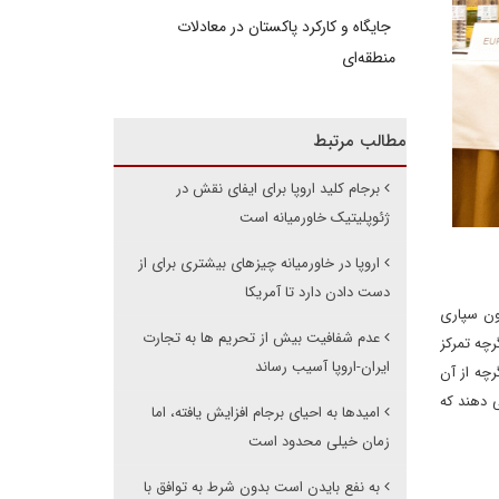
جایگاه و کارکرد پاکستان در معادلات
منطقه‌ای
مطالب مرتبط
برجام کلید اروپا برای ایفای نقش در
ژئوپلیتیک خاورمیانه است
اروپا در خاورمیانه چیزهای بیشتری برای از
دست دادن دارد تا آمریکا
رون سپاری
عدم شفافیت بیش از تحریم ها به تجارت
رچه تمرکز
ایران-اروپا آسیب رساند
رچه از آن
لیه آن همچنان ترجیح می دهند که
امیدها به احیای برجام افزایش یافته، اما
زمان خیلی محدود است
به نفع بایدن است بدون شرط به توافق با