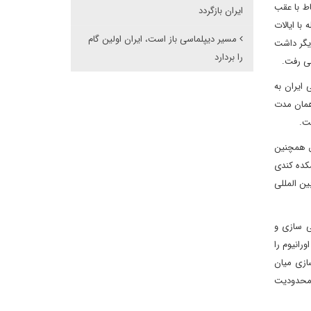
ختلاف برجام را در راتباط با عقب
ایران بازگردد
با ایالات
مسیر دیپلماسی باز است، ایران اولین گام
های دیگر داشت
را بردارد
 ایران به
همان مدت
ست.
فق همچنین
شکده کندی
ین المللی
 غنی سازی و
رانیوم را
مادسازی میان
ایش داد و در گام پنجم در ژانویه 2020، پایان هرگونه محدودیت