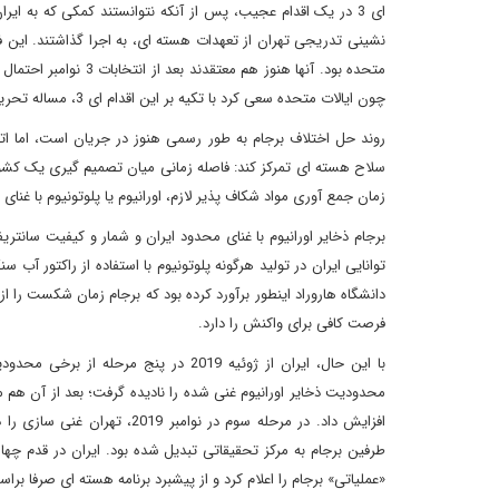
نشینی تدریجی تهران از تعهدات هسته ای، به اجرا گذاشتند. این فرای
متحده بود. آنها هنوز
چون ایالات متحده سعی کرد با تکیه بر این اقدام ای 3، مساله تحریم های ایران را به شورای امنیت بکشاند. اگر موفق می شد، توافق برای همیشه از بین می رفت.
روند حل اختلاف برجام به طور رسمی هنوز در جریان است، اما اتحا
سلاح هسته ای تمرکز کند: فاصله زمانی میان تصمیم گیری یک کش
زمان جمع آوری مواد شکاف پذیر لازم، اورانیوم یا پلوتونیوم با غ
برجام ذخایر اورانیوم با غنای محدود ایران و شمار و کیفیت سانتریف
توانایی ایران در تولید هرگونه پلوتونیوم با استفاده از راکتور آب
دانشگاه هاروراد اینطور برآورد کرده بود که برجام زمان شکست را ا
فرصت کافی برای واکنش را دارد.
با این حال، ایران از ژوئیه 2019 در پ
محدودیت ذخایر اورانیوم غنی شده را نادیده گرفت؛ بعد از آن هم 
افزایش داد. در مرحله سوم در 
«عملیاتی» برجام را اعلام کرد و از پیشبرد برنامه هسته ای صرفا برا