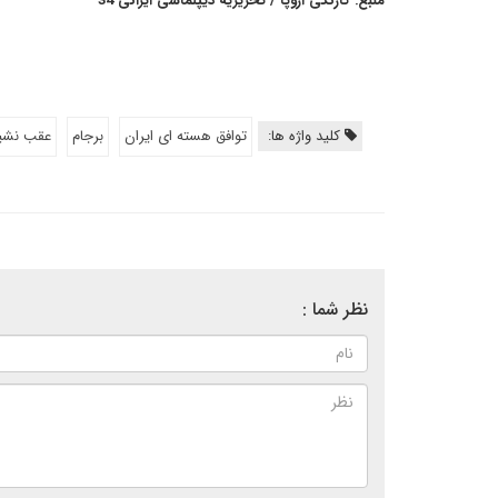
منبع: کارنگی اروپا / تحریریه دیپلماسی ایرانی 34
کلید واژه ها:
توافق هسته ای ایران
برجام
عقب نشینی
نظر شما :