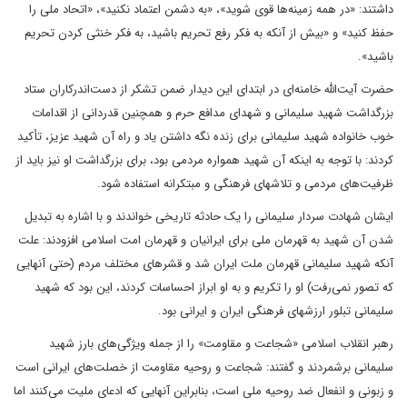
داشتند: «در همه زمینه‌ها قوی شوید»، «به دشمن اعتماد نکنید»، «اتحاد ملی را
حفظ کنید» و «بیش از آنکه به فکر رفع تحریم باشید، به فکر خنثی کردن تحریم
باشید».
حضرت آیت‌الله خامنه‌ای در ابتدای این دیدار ضمن تشکر از دست‌اندرکاران ستاد
بزرگداشت شهید سلیمانی و شهدای مدافع حرم و همچنین قدردانی از اقدامات
خوب خانواده شهید سلیمانی برای زنده نگه داشتن یاد و راه آن شهید عزیز، تأکید
کردند: با توجه به اینکه آن شهید همواره مردمی بود، برای بزرگداشت او نیز باید از
ظرفیت‌های مردمی و تلاشهای فرهنگی و مبتکرانه استفاده شود.
ایشان شهادت سردار سلیمانی را یک حادثه تاریخی خواندند و با اشاره به تبدیل
شدن آن شهید به قهرمان ملی برای ایرانیان و قهرمان امت اسلامی افزودند: علت
آنکه شهید سلیمانی قهرمان ملت ایران شد و قشرهای مختلف مردم (حتی آنهایی
که تصور نمی‌رفت) او را تکریم و به او ابراز احساسات کردند، این بود که شهید
سلیمانی تبلور ارزشهای فرهنگی ایران و ایرانی بود.
رهبر انقلاب اسلامی «شجاعت و مقاومت» را از جمله ویژگی‌های بارز شهید
سلیمانی برشمردند و گفتند: شجاعت و روحیه مقاومت از خصلت‌های ایرانی است
و زبونی و انفعال ضد روحیه ملی است، بنابراین آنهایی که ادعای ملیت می‌کنند اما