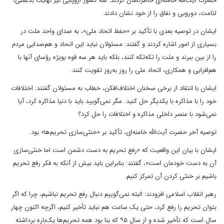
حضرت آیت‌الله خامنه‌ای خاطرنشان کردند: سه کشور اروپایی نیز نهایت بدعملی،
لئامت، دورویی و نفاق را از خود نشان دادند.
ایشان در توصیه بعدی با تأکید بر «حفظ اتحاد ملی»، به صدای واحد ملت در
بسیاری از امور اشاره کردند و گفتند: مسئولان نباید این اتحاد و هم‌صدایی مردم
را از بین ببرند و ملت را تکه‌تکه کنند، بلکه باید هر سه قوه بویژه رؤسای آنها با
هم‌افزایی و همکاری، اتحاد ملی را روز به‌روز تقویت کنند.
ایشان با انتقاد از برخی سخنان اختلاف‌افکن، خطاب به مسئولان گفتند: اختلافات
خود را با مذاکره با یکدیگر حل کنید. مگر نمی‌گویید باید با دنیا مذاکره کرد، آیا
نمی‌شود با عنصر داخلی مذاکره و اختلافات را حل کرد؟
توصیه آخر حضرت آیت‌الله خامنه‌ای، تأکید بر «خنثی‌سازی تحریم‌ها» بود.
ایشان با بیان این واقعیت که «رفع تحریم به دست دشمن است اما خنثی‌سازی
آن به دست خودمان است»، گفتند: بنابراین باید بیش از آنکه به فکر رفع تحریم
باشیم بر خنثی کردن آن تمرکز کنیم.
رهبر انقلاب اسلامی افزودند: البته نمی‌گوییم دنبال رفع تحریم نباشیم، چرا که اگر
بتوان تحریم را رفع کرد، حتی یک ساعت هم نباید تأخیر کنیم، اگرچه اکنون چهار
سال است که تأخیر شده و از سال ۹۵ که بنا بود همه تحریم‌ها یک‌باره برداشته