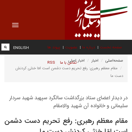
Toggle
vigation
صفحه نخست
درباره ما
عضویت
پیوند ها
ENGLISH
صفحه‌اصلی
اخبار
اخبار اصلی
تماس با ما
RSS
مقام معظم رهبری: رفع تحریم دست دشمن است امّا خنثی‌ کردنش
دست ما
در دیدار اعضای ستاد بزرگداشت سالگرد سپهبد شهید سردار
سلیمانی و خانواده آن شهید والامقام
مقام معظم رهبری: رفع تحریم دست دشمن
است امّا خنثی‌ کردنش دست ما