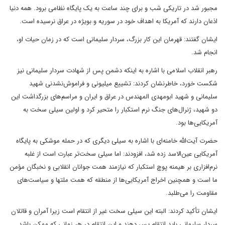
مجبور شد در تاریکی شب و برای چند ساعت به یک پایگاه نظامی برود. همه دنیا
اذعان دارند که آمریکا به اهداف خود در سوریه و بویژه در عراق نرسیده است.
ایشان گفتند: قهرمان این کار بزرگ، سردار سلیمانی است که در زمان حیات او،
انجام شد.
رهبر انقلاب اسلامی با اشاره به اینکه دشمن پس از شهادت سردار سلیمانی نیز
شکست خورد، خاطرنشان کردند: تشییع میلیونی و فراموش‌نشدنی شهید
سلیمانی و شهید ابومهدی المهندس در عراق و ایران و مراسم‌های بزرگداشت این
دو شهید، ژنرال‌های جنگ نرم استکبار را متحیر کرد و اولین سیلی سخت به
آمریکایی‌ها بود.
حضرت آیت‌الله خامنه‌ای با اشاره به سیلی دیگری که در حمله موشکی به پایگاه
آمریکایی عین‌الاسد زده شد، افزودند: اما سیلی سخت‌تر عبارت است از غلبه
نرم‌افزاری بر هیمنه پوچ استکبار که نیازمند همت جوانان انقلابی و نخبگان مؤمن
ما است و همچنین اخراج آمریکایی‌ها از منطقه که همت ملتها و سیاست‌های
مقاومت را می‌طلبد.
ایشان تأکید کردند: البته این سیلی سخت غیر از انتقام است زیرا آمران و قاتلان
سردار سلیمانی باید انتقام پس دهند و این انتقام در هر زمانی که ممکن باشد