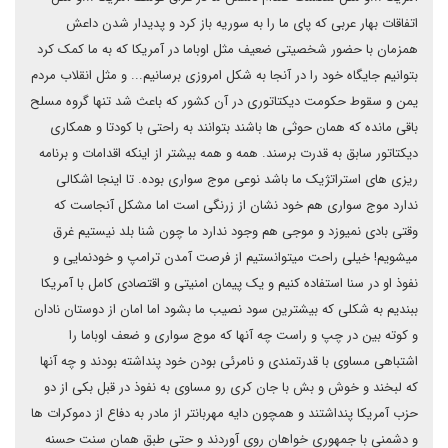
اتفاقات بهار عربی که پای ما را به سوریه باز کرد و پدیدار شدن داعش
همزمان با حضور شخصیتی ضعیف مثل اوباما در آمریکا که به ما کمک کرد
بتوانیم جایگاه خود را در آنجا به شکل امروزی برسانیم... و مثل انقلاب مردم
یمن و سقوط حکومت دیکتاتوری در آن کشور که باعث شد تنها گروه مسلح
باقی مانده که همان حوثی ها باشند بتوانند به راحتی با کودتا و همکاری
دیکتاتور سابق به قدرت برسند. همه و همه بیشتر از اینکه اقدامات و برنامه
ریزی های استراتژیک ما باشد نوعی موج سواری بوده. تا اینجا اشکالی
ندارد موج سواری هم خود نشان از زرنگی است اما مشکل آنجاست که
وقتی بادی نمیوزد و موجی هم وجود ندارد ما چون شنا بلد نیستیم غرق
میشویم! خیلی راحت میتوانستیم از فرصت آمدن ترامپ و خودنمایی و
نفوذ او در سنا استفاده کنیم و یک پیمان امنیتی و اقتصادی کامل با آمریکا
ببندیم به شکلی که بیشترین سود نصیب ما بشود اما امان از دوستان نادان
و کوته بین در چپ و راست چه آنها که موج سواری و ضعف اوباما را
اشتباهی مساوی با قدرتمندی و نامرئی بودن خود پنداشته بودند و چه آنها
که لبخند و خوش و بش با جان کری رو مساوی به نفوذ در قبل بکی از دو
حزب آمریکا پنداشتند و همچون دایه مهربانتر از مادر به دفاع از دموکرات ها
و دشمنی با جمهوری خواهان روی آوردند و حتی طبق همان سنت حسنه