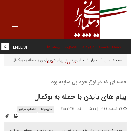
Toggle
vigation
صفحه نخست
درباره ما
عضویت
پیوند ها
ENGLISH
صفحه‌اصلی
اخبار
خاورمیانه
پیام های بایدن با حمله به بوکمال
تماس با ما
RSS
حمله ای که در نوع خود بی سابقه بود
پیام های بایدن با حمله به بوکمال
۰۹ اسفند ۱۳۹۹ | ۱۵:۰۰
کد : ۲۰۰۰۳۹۱
خاورمیانه
انتخاب سردبیر
صابر گل‌عنبری در یادداشتی می نویسد: در این وضعیت، حملات سنگین