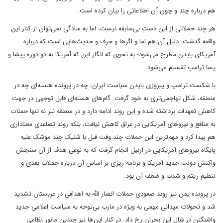
هم درباره چند و چون آن اطلاعاتی را بیان کرده است.
هر چند حملاتی از این دست بی‌سابقه نیست، اما به سادگی نمی‌توان از کنار این
واقعه گذشت. دلیل آن هم اما و اگرها و حرف و حدیث‌هایی است که درباره
آمریکایِ بایدن مطرح می‌شود؛ به نحوی که انگار این که آمریکا به دو دوره پیشا و
پسا ترامپ تقسیم می‌شود.
با شکست ترامپ و پیروزی بایدن سیاست ایران، چه در پرونده هسته‌ای چه در
منطقه، شکل تهاجمی‌تری به خود گرفت. گام‌های هسته‌ای قابل توجهی در جهت
کاهش تعهدات برداشته شده و این روند ادامه دارد و در منطقه نیز نه تنها حملات
به منافع و نیروهای آمریکایی در عراق کاهش نیافت، بلکه روند تصاعدی معناداری
هم پیدا کرد و مهم‌ترین این حملات چند وقت قبل با شلیک چند موشک علیه
پایگاه نیروهای آمریکایی در اربیل انجام گرفت که به نوعی هدف از آن سنجش
واکنش دولت جدید آمریکا و برنامه ریزی بر اساس آن درباره حملات بعدی و
تنظیم ریتم و شدت و ضعف آن بود.
در پرونده یمن نیز روند صعودی حملات انصار الله به اهدافی در عربستان تشدید
شد و تحولات میدانی مهمی به ویژه در مارب بی‌توجه به سیاست اعلامی جدید
واشنگتن در قبال این بحران رخ داد. در کنار این‌ها نیز چندین مانور نظامی