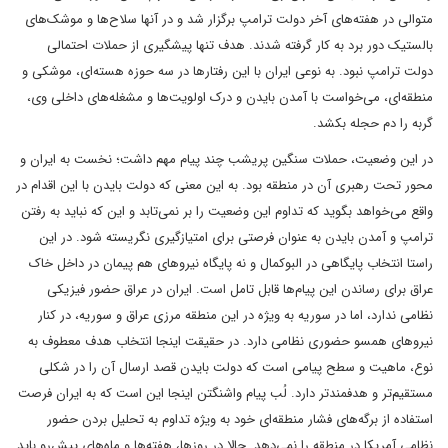
متوالی در هفته‌های آخر دولت ترامپ برگزار شد و در آنها سلاح‌ها و موشک‌های
بالستیک دور برد به کار گرفته شدند. هدف تنها پیشگیری از حملات احتمالی
دولت ترامپ نبود. به نوعی ایران با این رفتارها در سه حوزه هسته‌ای، موشکی و
منطقه‌ای، می‌خواست با آمدن بایدن و درک اولویت‌‌ها و مشغله‌های داخلی وی،
گربه را دم حجله بکشد.
در این وضعیت، حملات سنگین پریشب چند پیام مهم داشت؛ نخست به ایران و
محور تحت رهبری آن در منطقه بود. به این معنی که دولت بایدن با این اقدام در
واقع می‌خواهد بگوید که تداوم این وضعیت را بر نمی‌تابد و این که نباید به رفتن
ترامپ و آمدن بایدن به عنوان فرصتی برای امتیازگیری نگریسته شود. در این
راستا انتخاب پایگاهی در البوکمال و نه پایگاه نیروهای هم پیمان در داخل خاک
عراق برای رساندن این پیام‌ها قابل تامل است. ایران در عراق حضور فیزیکی
نظامی ندارد، اما در سوریه به ویژه در این منطقه مرزی عراق و سوریه، در کنار
نیروهای همسو حضوری نظامی دارد. در حقیقت اینجا انتخاب هدف معطوف به
نوع، ماهیت و سطح پیامی است که دولت بایدن قصد ارسال آن را در شکلی
مستقیم‌تر و هدفمندتر دارد. لُب پیام واشنگتن اینجا این است که به ایران فرصت
استفاده از برگه‌های فشار منطقه‌ای خود به ویژه تداوم به تحلیل بردن حضور
نظامی آمریکا در منطقه را نمی‌دهد. حالا در روزها، هفته‌ها و ماه‌های پیش‌رو باید