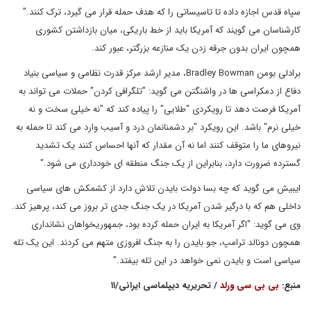
سپاه قدس اجازه داده تا تاسیساتی را که هدف حمله قرار می گیرد، ترک کنند."
کارشناسان می گویند که آمریکا باید از خط باریکی، میان بازداشتن کشوری
همچون ایران بدون جرقه زدن یک منازعه بزرگتر، عبور کند.
برادلی بومن Bradley Bowman، مدیر ارشد مرکز قدرت نظامی و سیاسی بنیاد
دفاع از دمکراسی ها در واشنگتن می گوید: "تلگرافی کردن" حملات می تواند به
آمریکا فرصت دهد تا رویکردی "طلایی" را پیاده کند که "نه خیلی سخت و نه
خیلی نرم" باشد. این رویکرد "بر دشمنانمان درد و آسیب وارد می کند تا حمله به
نیروهای ما را متوقف کنند اما نه آن مقدار که آنها احساس کنند یک تشدید
گسترده ضرورت دارد، بنابراین از یک جنگ منطقه ای خودداری می شود."
ایبیش می گوید که چه بسا دولت بایدن تلاش دارد از کشمکش های سیاسی
داخلی هم که با درگیر شدن آمریکا در یک جنگ جدی تر بروز می کند، پرهیز کند.
وی می گوید: "اگر آمریکا به ایران حمله کرده بود، جمهوریخواهان نشانداری
همچون دونالد ترامپ، جو بایدن را به جنگ افروزی متهم می کردند. این یک تله
سیاسی است و بایدن نمی خواهد در این تله بیفتد."
منبع:
بی بی سی ورلد
/ تحریریه دیپلماسی ایرانی/۱۱