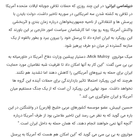
دیپلماسی ایرانی:
در این چند روزی که حملات تلافی جویانه ایالات متحده آمریکا
در تلافی به کشته شدن سه امریکایی در سوریه تاخیر داشت، دولت بایدن با
پرسش ها و انتقاداتی از ناحیه جمهوریخواهان درباره زمان بندی و اثربخشی
واکنش آمریکا روبه رو بود؛ اما کارشناسان سیاست امور خارجی بر این باورند که
این رویکرد به ایران اجازه داد تا پرسنل خود را بیرون ببرد و بطور بالقوه از یک
منازعه گسترده تر میان دو طرف پرهیز شود.
میک مولروی Mick Mulroy، دستیار پیشین وزارت دفاع آمریکا در خاورمیانه به
بی بی سی گفت: "این کار به آنها امکان داد تا ظرفیت شبه نظامیان مورد حمایت
ایران برای حمله به نیروهای آمریکایی را کاهش دهند اما تشدید هم نکنند.
هرچند که این رویکرد احتمالا تاثیر بازدارندگی برای حملات آینده این گروه ها
نخواهد داشت. سود نهایی این رویکرد آن است که از یک جنگ مستقیم میان
آمریکا و ایران جلوگیری می کند."
حسین ایبیش، عضو موسسه کشورهای عربی خلیج (فارس) در واشنگتن در این
باره می گوید که به نظر می رسد این تاخیر علامتی بود از طرف آمریکا درباره
"آنچه آنها نمی خواهند انجام دهند، که همان حمله به داخل ایران است."
مولروی به بی بی سی می گوید که "این امکان هم هست که آمریکا به پرسنل