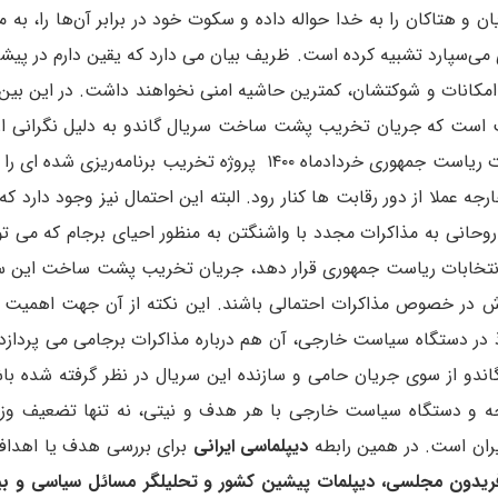
و هتاکان را به خدا حواله داده و سکوت خود در برابر آن‌ها را، به م
ی می‌سپارد تشبیه کرده است. ظریف بیان می دارد که یقین دارم در پیش
ه امکانات و شوکتشان، کمترین حاشیه امنی نخواهند داشت. در این بین
ت است که جریان تخریب پشت ساخت سریال گاندو به دلیل نگرانی از
حضور محمدجواد ظریف در جریان رقابت های انتخابات ریاست جمهوری خردادماه ۱۴۰۰ پروژه تخریب برنامه‌ری
رجه عملا از دور رقابت ها کنار رود. البته این احتمال نیز وجود دارد که
وحانی به مذاکرات مجدد با واشنگتن به منظور احیای برجام که می تو
 انتخابات ریاست جمهوری قرار دهد، جریان تخریب پشت ساخت این س
ش در خصوص مذاکرات احتمالی باشند. این نکته از آن جهت اهمیت پ
در دستگاه سیاست خارجی، آن هم درباره مذاکرات برجامی می پردازد.
و از سوی جریان حامی و سازنده این سریال در نظر گرفته شده با
جه و دستگاه سیاست خارجی با هر هدف و نیتی، نه تنها تضعیف وزا
ران است. در همین رابطه
دیپلماسی ایرانی
برای بررسی هدف یا اهداف
ریدون مجلسی، دیپلمات پیشین کشور و تحلیلگر مسائل سیاسی و بین