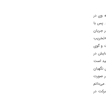
 وی در
. پس با
ر جریان
«تخریب
 و گوی
شته و نیز آموخته هایش در
عید است
 نگهبان
ر صورت
می‌دانم
شرکت در