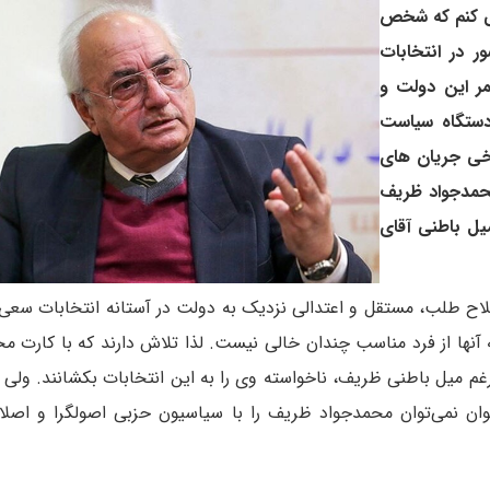
می کنم که شخص
 در انتخابات
ر این دولت و
دستگاه سیاست
رخی جریان های
حمدجواد ظریف
یل باطنی آقای
ح طلب، مستقل و اعتدالی نزدیک به دولت در آستانه انتخابات سعی
نها از فرد مناسب چندان خالی نیست. لذا تلاش دارند که با کارت م
رغم میل باطنی ظریف، ناخواسته وی را به این انتخابات بکشانند. ولی 
ان نمی‌توان محمدجواد ظریف را با سیاسیون حزبی اصولگرا و اصل