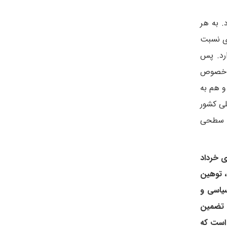
. به هر
ری نسبت
رد. پس
ه خصوص
و هم به
لی کشور
ی سطحی
ی خرداد
، توهین
سیاسی و
ن تضمین
 است که