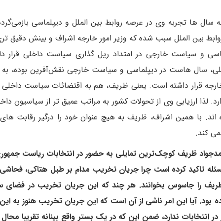
سال ها تجربه وی در عرصه روابط بین الملل و دیپلماسی بازمی‌گردد
بط بین الملل سبب شده که وزیر امور خارجه اشراف و بینش دقیق ت
اسی و سیاست خارجی در امتداد ریل گذاری سیاست داخلی قرار دا
لی، سال هاست در دیپلماسی و سیاست خارجی نقش‌آفرین بوده، ب
مور خارجه قرار داشته است. یعنی ظریف، هم به اقتضائات سیاست داخلی 
رد. لذا ارزیابی وی از تحولات کشور به مراتب عمیق تر از سیاسیون داخ
ند. با همین اشراف، ظریف به هیچ عنوان خود را درگیر رقابت ها
حمدجواد ظریف کوچک‌ترین تمایلی به حضور در انتخابات ریاست جمهور
ر این مسئله تاکید کرده است چرا جریان تخریب مدام بر طبل هتاکی، فحاشی
 ظریف را جاسوس بخوانند. هر چند که این جریان تخریب در فضای 
داده بود. آیا این امر ناشی از آن است که این جریان تخریب هنوز به ای
ر انتخابات ندارد، ضمن این که در یک بستر واقع بینانه تقریبا محال