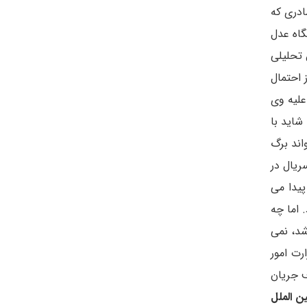
ادری که
گاه عدل
 تحلیلی
 احتمال
زی شده ای را علیه وی
 شاید با
اند برگ
ریال در
یدا می
 اما چه
شد، نمی
رت امور
 جریان
 الملل