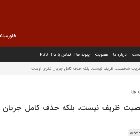
خاورمیانه
خست
درباره ما
عضویت
پیوند ها
تماس با ما
RSS
خریب شخصیت ظریف نیست، بلکه حذف کامل جریان فکری اوست
 ها
صیت ظریف نیست، بلکه حذف کامل جریان 
سردبیر