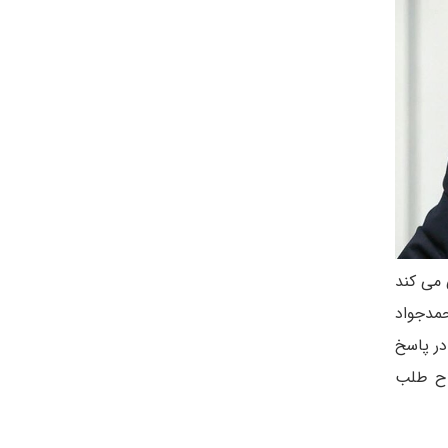
 می کند
حمدجواد
در پاسخ
اح طلب