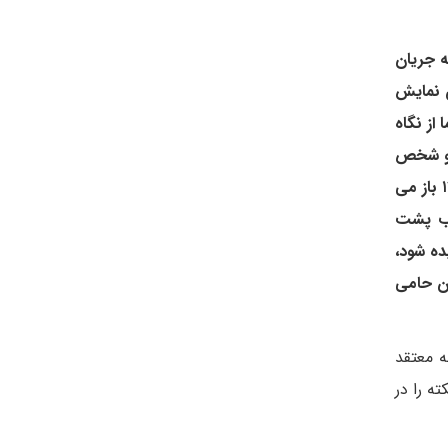
 جریان
 نمایش
از نگاه
ه و شخص
محمدجواد ظریف دنبال می کند؟ آیا این بار مسئله به احتمال حضور ظریف در انتخابات ۱۴۰۰ ریاست جمهوری خرداد ماه ۱۴۰۰ باز می
یب پشت
ده شود،
ان حامی
ه معتقد
 داشته باشد. من این نکته را در