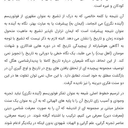
کودکان و غیره است.
آن نتیجه یا کلمه خالصی که به درک از تشیع به عنوان مظهری از فوتوریسم
(آینده نگری) می انجامد، (ایمان به) پیشرفت یا به عبارت بهتر، نگاه به آینده به
عنوان نتیجه پیشرفت است که ایمان تزلزل ناپذیر تشیع به ماهیت متحول
شونده زمان و تاریخ را نشان می دهد. البته لازم به ذکر نیست که تشیع با توجه
به آگاهی هوشیارانه از پیچیدگی تاریخ که در دوره هایی فداکاری و شهادت
مومنان (اهل بیت) را می طلبد، یک نگاه خطی یا دورانی به تاریخ را تجویز نمی
کند. از این لحاظ، دیدگاه شیعیان درباره تاریخ کاملا با پدیدارشناسی هگل که
توصیف مجموعه پیچیده ای از تحقق یافتن های روح در تاریخ و اوج گیری آن در
بازگشت مطلق به خود است، تطابق دارد. با این حال، نمی توان تفاوت ها در این
دو سنت فکری دیرینه را نیز نادیده گرفت.
در ترسیم خطوط اصلی شیعه به عنوان تفکر فوتوریسم (آینده نگری) نباید تجربه
وجودی و آسیب زای تاریخ آن را با پایه های الهیاتی که به آن به عنوان یک سنت
متمایز مبتنی بر مجموعه ای از اندیشه که آن را به صورت معرفت شناسی دینی
(معرفت دین) معرفی می کنیم، ترکیب یا اشتباه گرفته شوند. در زمینه معرفتی،
عناصر تجربه گرایی، علم گرایی و الهیات شهودی بدون اینکه در یکدیگر ادغام شوند