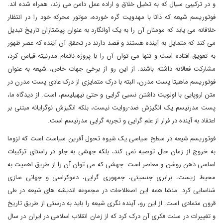
و در ترکیبی سیال که به تخیل خلاق و اراده عمل دامن می زند، همراه شده اند.
فوتوریسم شیعه که ذاتا با مهدویت گره خورده، موتور محرکه خود را در انتظار
خلاقانه می یابد که مومنان آن را به یک آوانگارد به عنوان پیشتازان تاریخ تبدیل
می کند که متمایل به آینده هستند و قصد دارند در تحقق آن آینده که عصر ظهور
به تعویق افتاده است و تنها می توان آن را با پروژه ناتمام مدرنیته قیاس کرد،
مشارکت فعالانه داشته باشند. از این رو از برخی جهات خاص، شیعه به عنوان
فوتوریسم ماهیتا پست مدرن، البته با درک متمایزی از درک عادی پست مدرن در
متن اروپایی با اولویت داشتن نسبی گرایی و حتی نیهیلیسم، است. از دیدگاه ما،
پست مدرنیسم یک انگیزش ضد-روایت نیست، بلکه انگیزش نوگرایانه مبتنی بر
اعتقاد به آینده در فرار از علم گرایی و تجربه گرایی مدرنیسم است.
فوتوریسم شیعه در سطح سیاسی یک شیوه تحول آفرین سیاست است که لزوما
به خروج از زمان حال توصیه نمی کند، بلکه جهشی به جلو در راستای ترکیبات
اساسی ذهن روشن و معاصر است. جهشی که می توان آن را از طریق اهمیت به
محیط زیست، برابری جنسیتی، جمهوری گرایی، دموکراسی و جهانی سازی
شناسایی کرد. منشا همه این اصطلاحات در مجموعه اندیشه های شیعه در طی
قرون متمادی است. از این رو، آینده نگری شیعه را باید به درستی از طریق تاریخ
و تغییرات در سنت فکری آن درک کرد که از زمان انقلاب اسلامی در ایران در سال