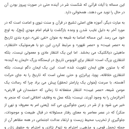
این مساله با آیات قرآنی که شکست شر در آینده حتی در صورت پیروز بودن آن
در حال را نوید می دهند، همخوانی دارد.
به عبارت دیگر، آموزه های اصلی تشیع در قرآن و سنت نبوی و امامت است که در
مورد آخر به دلیل غایب شدن و وعده بازگشت یا قیام امام مهدی (عج)، به اوج
خود می رسد. این مساله اساسا به شیعه به عنوان «نفی نفی»، دوره بندی تاریخ
به «عصر غیبت» و «عصر ظهور» و مرتبط کردن این دو با هرمنوتیک «انتظار»،
ماهیتی دیالکتیک می بخشد. اما این یک انتظار عادی و معمولی نیست، بلکه
انتظاری بزرگ است؛ انتظار برای اتوبوس تاریخ در ایستگاه بزرگ «ایمان به آینده»
که با ستون های ایمان تقویت شده است. این یک ایمان دگم نیست، بلکه
انتظاری خلاقانه، پویا، پرانرژی و حتی عملی است که تاریخ را به جای حرکت
آهسته، با سرعت (عنوان یک پارامتر تحقق) پیش می براد چرا که رسالت یک
مومن شیعه، «عصر غیبت» انتظار منفعلانه تا زمانی که «مفسدان فی الارض»
آخرالزمان را به وجود آورند، نیست؛ بلکه عمل به وظایف اخلاقی است که منجر به
خیر می شود و از شر در زمین جلوگیری می کند (یعنی امر به معروف و نهی از
منکر) که در عصر معاصر به معنای رفتار مسئولانه در قبال طبیعت و موجودات،
جلوگیری از تخریب محیط زیست و ارتقاء عدالت اجتماعی در همه مظاهر آن از
جمله تحمل قومی و مذهبی، احترام به تنوع نژادی و احترام به حقوق زنان و