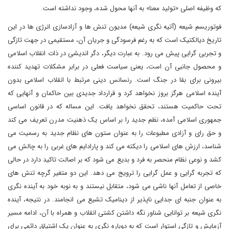
که وظیفه اصلی «تولید معنا» به آنها محول شده، وجود نداشته است.
فوتوریسم شیعه (آتیه نگری شیعه) مدیون تنش ها و آزادسازی انرژی ها در این
تاریخ دیالکتیک است که به رغم فرسودگی و جریان آن، مستقیمی در جهت تازگی
و تجربی گرایی پیش می رود. به عبارت دیگر، دگر اندیشی در ذات انقلاب اسلامی
و محصول جانبی آن است، یعنی سیاست فعلی در برابر مشکلات تهدید کننده
بیرونی برای بقا در جنگ است. رنسانس دینی مرتبط با انقلاب اسلامی بدون
آینده اسلامی هرگز بروز نخواهد کرد و قرارداد جدیدی بین حاکمان و آنهایی که
تحت حاکمیت هستند، تحقق نخواهد یافت. این مساله که در قانون اساسی
جمهوری اسلامی آمده، نظم جدید را بر اساس یک ذهنیت مدرن تعریف می کند
و حق رای و آزادی مطبوعات را به عنوان ستون های نظام جدید به رسمیت می
شناسد، ارزش های اسلامی را دیکته می کند و پارادایم های غربی را به چالش می
کشد و نوعی نظام منحصر به فرد و بدیع می شود که بر اصالت تاکید دارد در حالی
که تجربه گرایی و عمل گرایی را ترویج می دهد. این دو متغیر گرچه تنش های
خاصی از تعامل آنها ناشی می شود، متقابل نیستند و به نوبه خود به آینده نگری
به عنوان جنبه ای جدایی ناپذیر از دینامیک تشیع می انجامند. در نتیجه، آینده
نگری شیعه بر توانایی شناور نگه داشتن کشتی انقلاب و همراه با آن، ادامه مسیر
آزمایش و تازگی استوار است که به دوباره نگری به عنوان یک اشتیاق دائمی برای