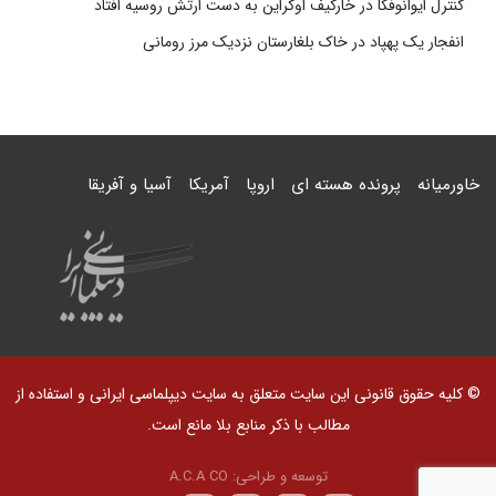
کنترل ایوانوفکا در خارکیف اوکراین به دست ارتش روسیه افتاد
انفجار یک پهپاد در خاک بلغارستان نزدیک مرز رومانی
خاورمیانه
پرونده هسته ای
اروپا
آمریکا
آسیا و آفریقا
© کلیه حقوق قانونی این سایت متعلق به سایت دیپلماسی ایرانی و استفاده از
مطالب با ذکر منابع بلا مانع است.
توسعه و طراحی:
A.C.A CO