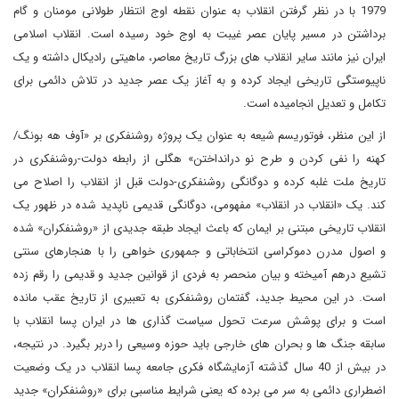
1979 با در نظر گرفتن انقلاب به عنوان نقطه اوج انتظار طولانی مومنان و گام
برداشتن در مسیر پایان عصر غیبت به اوج خود رسیده است. انقلاب اسلامی
ایران نیز مانند سایر انقلاب های بزرگ تاریخ معاصر، ماهیتی رادیکال داشته و یک
ناپیوستگی تاریخی ایجاد کرده و به آغاز یک عصر جدید در تلاش دائمی برای
تکامل و تعدیل انجامیده است.
از این منظر، فوتوریسم شیعه به عنوان یک پروژه روشنفکری بر «آوف هه بونگ/
کهنه را نفی کردن و طرح نو درانداختن» هگلی از رابطه دولت-روشنفکری در
تاریخ ملت غلبه کرده و دوگانگی روشنفکری-دولت قبل از انقلاب را اصلاح می
کند. یک «انقلاب در انقلاب» مفهومی، دوگانگی قدیمی ناپدید شده در ظهور یک
انقلاب تاریخی مبتنی بر ایمان که باعث ایجاد طبقه جدیدی از «روشنفکران» شده
و اصول مدرن دموکراسی انتخاباتی و جمهوری خواهی را با هنجارهای سنتی
تشیع درهم آمیخته و بیان منحصر به فردی از قوانین جدید و قدیمی را رقم زده
است. در این محیط جدید، گفتمان روشنفکری به تعبیری از تاریخ عقب مانده
است و برای پوشش سرعت تحول سیاست گذاری ها در ایران پسا انقلاب با
سابقه جنگ ها و بحران های خارجی باید حوزه وسیعی را دربر بگیرد. در نتیجه،
در بیش از 40 سال گذشته آزمایشگاه فکری جامعه پسا انقلاب در یک وضعیت
اضطراری دائمی به سر می برده که یعنی شرایط مناسبی برای «روشنفکران» جدید