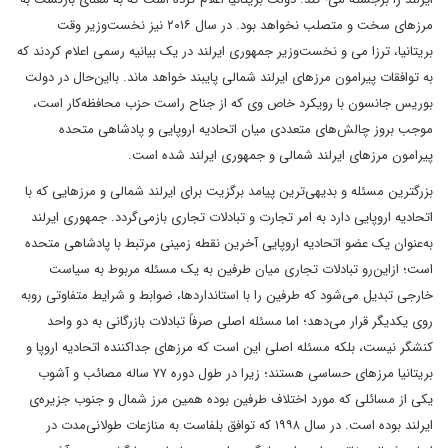
مرزهای سخت و متصلب نخواهد بود. در سال ۲۰۱۶ نیز نخست‌وزیر وقت
بریتانیا، ترزا می و نخست‌وزیر جمهوری ایرلند در یک بیانیه‌ رسمی اعلام کردند که
به توافقات پیرامون مرزهای ایرلند شمالی پایبند خواهد ماند. بااین‌حال در دولت
بوریس جانسون با رویکرد خاص وی که از جناح راست حزب محافظه‌کار است،
موجب بروز چالش‌های متعددی میان اتحادیه اروپایی و پادشاهی متحده
پیرامون مرزهای ایرلند شمالی و جمهوری ایرلند شده است.
بزرگترین مسئله و بدیهی‌ترین پیامد برگزیت برای ایرلند شمالی و مرزهایی که با
اتحادیه اروپایی دارد به امر تجارت و تبادلات تجاری بازمی‌گردد. جمهوری ایرلند
به‌عنوان یک عضو اتحادیه اروپایی آخرین نقطه زمینی مرتبط با پادشاهی متحده
است؛ ازاین‌رو تبادلات تجاری میان طرفین به یک مسئله‌ مربوط به سیاست
خارجی تبدیل می‌شود که طرفین را با استانداردها، ضوابط و شرایط متفاوتی روبه
روی یکدیگر قرار می‌دهد؛ اما مسئله‌ اصلی صرفاً تبادلات بازرگانی به دو واحد
کنشگر نیست، بلکه مسئله‌ اصلی این است که مرزهای جداکننده‌ اتحادیه‌ اروپا و
بریتانیا مرزهای حساسی هستند؛ زیرا در طول دوره ۷۷ ساله مصائب و آشوب
یکی از مسائلی که مورد اختلاف طرفین بوده همین مرز شمال و جنوب جزیره‌ی
ایرلند بوده است. در سال ۱۹۹۸ که توافق بلفاست به منازعات طولانی‌مدت در