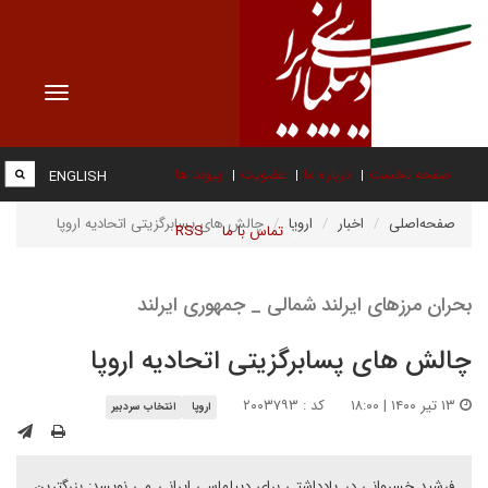
Toggle
vigation
صفحه نخست
درباره ما
عضویت
پیوند ها
ENGLISH
صفحه‌اصلی
اخبار
اروپا
چالش های پسابرگزیتی اتحادیه اروپا
تماس با ما
RSS
بحران مرزهای ایرلند شمالی _ جمهوری ایرلند
چالش های پسابرگزیتی اتحادیه اروپا
۱۳ تیر ۱۴۰۰ | ۱۸:۰۰
کد : ۲۰۰۳۷۹۳
اروپا
انتخاب سردبیر
فرشید خسروانی در یادداشتی برای دیپلماسی ایرانی می نویسد: بزرگترین