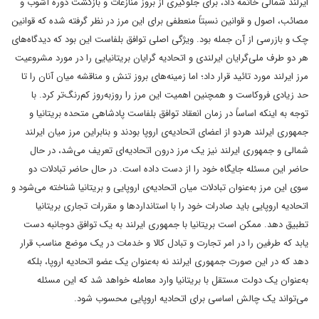
ایرلند شمالی خاتمه داد، برای جلوگیری از بروز منازعات و بازگشت دوره‌ آشوب و
مصائب، اصول و قوانین نسبتاً منعطفی برای این مرز در نظر گرفته شده که قوانین
چک و بازرسی از آن جمله بود. ویژگی اصلی توافق بلفاست این بود که دیدگاه‌های
هر دو طرف ملی‌گرایان ایرلندی و اتحادیه گرایان بریتانیایی را در مورد مشروعیت
مرز ایرلند مورد تائید قرار داد؛ اما زمینه‌های بروز تنش و مناقشه میان آنان را تا
حد زیادی فروکاست و همچنین اهمیت این مرز را روزبه‌روز کم‌رنگ‌تر کرد. با
توجه به اینکه اساساً در زمان انعقاد توافق بلفاست پادشاهی متحده بریتانیا و
جمهوری ایرلند هردو از اعضای اتحادیه‌ی اروپا بودند و بنابراین مرز میان ایرلند
شمالی و جمهوری ایرلند نیز یک مرز درون اتحادیه‌ای تعریف می‌شد، در حال
حاضر این مسئله جایگاه خود را از دست داده است. در حال حاضر تبادلات دو
سوی این مرز به‌عنوان تبادلات میان اتحادیه‌ی اروپایی و بریتانیا شناخته می‌شود و
اتحادیه‌ اروپایی باید صادرات خود را با استانداردها و مقررات تجاری بریتانیا
تطبیق دهد. ممکن است بریتانیا با جمهوری ایرلند به یک توافق دوجانبه دست
یابد که طرفین را در امر تجارت و تبادل کالا و خدمات در یک موضع مناسب قرار
دهد که در این صورت جمهوری ایرلند نه به‌عنوان یک عضو اتحادیه‌ اروپا، بلکه
به‌عنوان یک دولت مستقل با بریتانیا وارد معامله خواهد شد که این مسئله
می‌تواند یک چالش اساسی برای اتحادیه اروپایی محسوب شود.