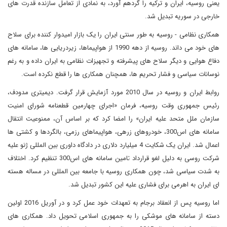
یعنی روسیه، ایران و ترکیه را گردهم آورد، به نمادی از تعامل سازنده قدرت های
خارجی در سوریه تبدیل شد.
همکاری نظامی - روسیه به طور سنتی ایران را یک بازار امیدوار کننده برای سلاح
های خود می داند. روسیه از دهه 1990 از هواپیماها، زیردریایی ها، سامانه های
دفاع هوایی و دیگر سلاح های پیشرفته و تجهیزات نظامی به ایران داده و به رغم
نوسانات سیاسی و فشار تحریم ها، همچنان همکاری ها را قطع نکرده است.
روابط ایران و روسیه در سال 2010 مورد آزمایش قرار گرفت. دیمیتری مدودف،
رئیس جمهوری وقت روسیه، فرمان «اجرای چهارمین قطعنامه شورای امنیت
سازمان ملل متحد علیه ایران» را امضا کرد که بر اساس آن، ممنوعیت انتقال
سامانه های اس300، خودروهای زرهی، هواپیماهای رزمی، بالگردها و کشتی ها
اعمال شد. ایران یک شکایت 4 میلیارد دلاری در دادگاه داوری بین المللی ژنو علیه
شرکت روسی به دلیل لغو قرارداد تامین سامانه های اس300 تنظیم کرد. اختلاف
به شدت سیاسی شد، چون همکاری روسیه با جامعه بین المللی در مساله هسته
ای ایران به اهرمی برای فشاری علیه این کشور تبدیل شد.
اما روسیه پس از انعقاد برجام به تعهدات خود عمل کرد و در آوریل 2016 اولین
دسته از سامانه های موشکی را به جمهوری اسلامی تحویل داد. همکاری های