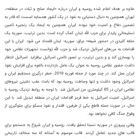
علاوه بر هدف اعلام شده روسیه و ایران درباره «ایجاد صلح و ثبات در منطقه»،
تهران همچنین به دنبال دستیابی به نفوذ در یک کشور همسایه اسست که قادر به
تضمین دفاع و امنیت خود نبوده. ایران همچنین به ایجاد یک زنجیره تامین
تسلیحاتی پایدار برای حزب الله لبنان کمک کرده است. بدین ترتیب، سوریه یک
حلقه کلیدی در «محور شیعه» عراق- سوریه- لبنان قلمداد می شود. ایران با این
اقدامات به مرزهای اسرائیل نزدیک شد و حزب الله توانست تجهیزات نظامی خود
را بهسازی کند و و بدین ترتیب، بر تصور ناامنی اسرائیل بیافزاید. اسرائیل انتظار
داشت حضور نظامی روسیه به عنوان یک عامل بازدارنده بالقوه برای افزایش نفوذ
ایران عمل کند. در چند مورد از جمله فوریه 2018، خطر درگیری مستقیم ایران و
اسرائیل وجود داشت و تنها وساطت روسیه بود که باعث عقب نشینی نیروهای
نظامی ایران در 85 کیلومتری مرز اسرائیل شد. با توجه به روابط نزدیک روسیه با
اسرائیل، امنیت اسرائیل به خط قرمز اقدامات ایران در منطقه تبدیل شد. با این
حال، در صورت حمله قاطع یکی از طرفین، اقتدار و نفوذ مسکو برای جلوگیری از
وقوع جنگ کافی نخواهد بود.
وقتی پیروزی در سوریه نسبتا تحقق یافت، روسیه و ایران شروع به جستجو برای
قالب های جدید تعامل کردند. قالب موسوم به آستانه که سه مخالف تاریخی