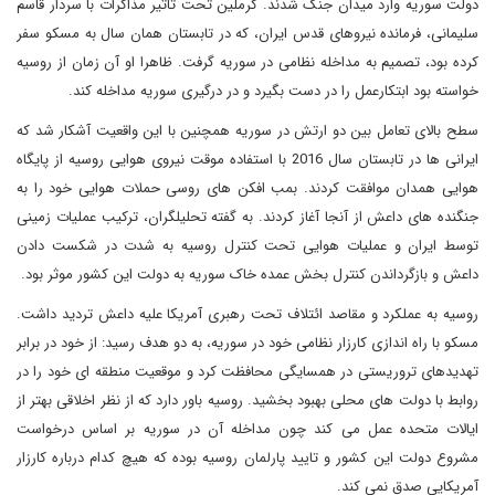
دولت سوریه وارد میدان جنگ شدند. کرملین تحت تاثیر مذاکرات با سردار قاسم
سلیمانی، فرمانده نیروهای قدس ایران، که در تابستان همان سال به مسکو سفر
کرده بود، تصمیم به مداخله نظامی در سوریه گرفت. ظاهرا او آن زمان از روسیه
خواسته بود ابتکارعمل را در دست بگیرد و در درگیری سوریه مداخله کند.
سطح بالای تعامل بین دو ارتش در سوریه همچنین با این واقعیت آشکار شد که
ایرانی ها در تابستان سال 2016 با استفاده موقت نیروی هوایی روسیه از پایگاه
هوایی همدان موافقت کردند. بمب افکن های روسی حملات هوایی خود را به
جنگنده های داعش از آنجا آغاز کردند. به گفته تحلیلگران، ترکیب عملیات زمینی
توسط ایران و عملیات هوایی تحت کنترل روسیه به شدت در شکست دادن
داعش و بازگرداندن کنترل بخش عمده خاک سوریه به دولت این کشور موثر بود.
روسیه به عملکرد و مقاصد ائتلاف تحت رهبری آمریکا علیه داعش تردید داشت.
مسکو با راه اندازی کارزار نظامی خود در سوریه، به دو هدف رسید: از خود در برابر
تهدیدهای تروریستی در همسایگی محافظت کرد و موقعیت منطقه ای خود را در
روابط با دولت های محلی بهبود بخشید. روسیه باور دارد که از نظر اخلاقی بهتر از
ایالات متحده عمل می کند چون مداخله آن در سوریه بر اساس درخواست
مشروع دولت این کشور و تایید پارلمان روسیه بوده که هیچ کدام درباره کارزار
آمریکایی صدق نمی کند.