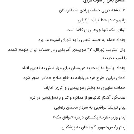
آسه‌آن پس از شوک انرژی
۱۳ کشته درپی حمله پهپادی به تاتارستان
پاتریوت در خط تولید اوکراین
توافق مکه تنها جوهر روی کاغذ است
بغداد حمله به حشد شعبی را به شورای امنیت می‌برد
وال استریت ژورنال: ۴۲ هواپیمای آمریکایی در حملات ایران منهدم شدند
یا آسیب دیدند
بغداد: پاسخ مقاومت به عربستان برای مهار تنش به تعویق افتاد
ادعای برلین: طرح غزه می‌تواند به خلع سلاح حماس منجر شود
حملات سایبری به بخش هواپیمایی و انرژی امارات
عقب‌گرد آشکار نتانیاهو از مذاکره و تداوم نسل‌کشی در غزه
پیام تبریک عراقچی به سردار محسن رضایی
پیام وزیر خارجه پاکستان درباره «توافق مکه»
پیام رئیس‌جمهور آذربایجان به پزشکیان