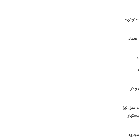
سئولان»
اعتماد
د.
 و در
ر عمل نیز
یاستهای
 مجریه