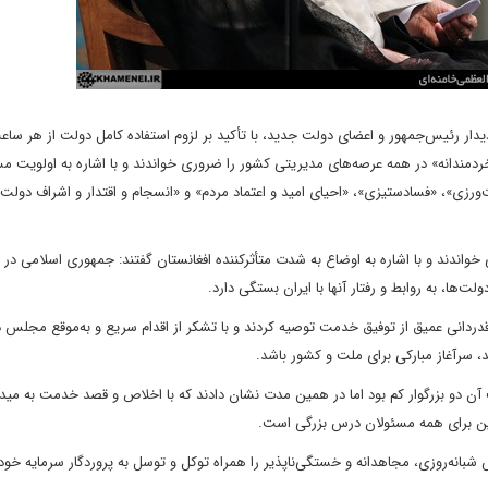
یدار رئیس‌جمهور و اعضای دولت جدید، با تأکید بر لزوم استفاده کامل دولت از هر س
خردمندانه» در همه عرصه‌های مدیریتی کشور را ضروری خواندند و با اشاره به اولویت م
ورزی»‌، «فسادستیزی»، «احیای امید و اعتماد مردم» و «انسجام و اقتدار و اشراف دولت»
اندند و با اشاره به اوضاع به شدت متأثرکننده افغانستان گفتند: جمهوری اسلامی در 
‌ها، به روابط و رفتار آنها با ایران بستگی دارد.
قدردانی عمیق از توفیق خدمت توصیه کردند و با تشکر از اقدام سریع و به‌موقع مجلس 
 سرآغاز مبارکی برای ملت و کشور باشد.
آن دو بزرگوار کم بود اما در همین مدت نشان دادند که با اخلاص و قصد خدمت به مید
 این برای همه مسئولان درس بزرگی است.
ش شبانه‌روزی، مجاهدانه و خستگی‌ناپذیر را همراه توکل و توسل به پروردگار سرمایه خود 