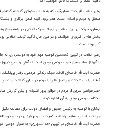
دهید، قطعاً بر مشکلات فائق خواهید آمد.
رهبر انقلاب افزودند: همان‌گونه که به همه مسئولان گذشته گفته
متعلق به مردم و اسلام است، هدر برود. البته ضمن پرکاری و پشتکار 
ایشان، حرکت بر ریل انقلاب و ایجاد تحرک انقلابی در همه بخش
بخش‌ها» را ضروری خواندند و در عین حال تأکید کردند: انقلابی بود
آغاز بوده است.
رهبر انقلاب در تبیین نخستین توصیه مهم خود به دولتمردان، به جل
با آنها از ابعاد بسیار خوب مردمی بودن است که آقای رئیسی دیروز ب
حضرت آیت‌الله خامنه‌ای اتخاذ سبک زندگی مردمی، رفتار بی‌تکلف، دور
گفتند: باید مشکلات و راه‌حل‌ها را با مردم در میان گذاشت و ضمن 
«عذرخواهی سریع از مردم در مواقع بروز اشتباه» و بیان گزارش صادقان
مختلف مردمی بودن به آن اشاره کردند.
ایشان با توصیه به رئیس جمهور و اعضای دولت برای مطالعه دقیق فر
چرا که براساس اسلام، رابطه حاکمیت با مردم باید برادرانه و دوستانه
حضرت آیت‌الله خامنه‌ای در تبیین «عدالت‌ورزی» به عنوان دومین ت