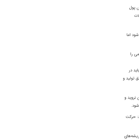
ش پول
ات
ود اما
ی را
ید در
ق تولید و
تی و مُسکّن نروید و
د: حرکت
ریشه‌های