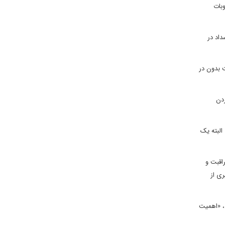
بات
اد در
ت بدون در
ردن
البته یک
اقبت و
ری از
»، «اهمیت