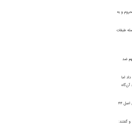
روم و به
صله طبقات
هم ضد
اد اما
آن‌گاه
ایشان دولت را به حل موضوع تعارض منافع شخصی و عمومی در همه دستگاهها فراخواندند و افزودند: از جمله مظاهر فساد، تخلفات در اجرای سیاست‌های اصل ۴۴
و گفتند: