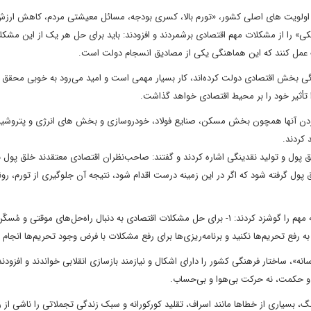
 اولویت های اصلی کشور، «تورم بالا، کسری بودجه، مسائل معیشتی مردم، کاهش ارز
» را از مشکلات مهم اقتصادی برشمردند و افزودند: باید برای حل هر یک از این مشکل
گ عمل کنند که این هماهنگی یکی از مصادیق انسجام دولت است.
گی بخش اقتصادی دولت کرده‌اند، کار بسیار مهمی است و امید می‌رود به خوبی محقق ش
ا تأثیر خود را بر محیط اقتصادی خواهد گذاشت.
آوردن آنها همچون بخش مسکن، صنایع فولاد، خودروسازی و بخش های انرژی و پتروشیم
 کردند.
پول و تولید نقدینگی اشاره کردند و گفتند: صاحب‌نظران اقتصادی معتقدند خلق پول با
ول گرفته شود که اگر در این زمینه درست اقدام شود، نتیجه آن جلوگیری از تورم، رون
ایشان در زمینه اقتصاد با تأکید بر همت، تدبیر و کار جهادی، دو نکته مهم را گوشزد کردند: ۱- برای حل مشکلات اقتصادی به دنبال راه‌حل‌های موق
انه»، ساختار فرهنگی کشور را دارای اشکال و نیازمند بازسازی انقلابی خواندند و افزودن
شه و حکمت، نه حرکت بی‌هوا و بی‌حساب.
رهنگ، بسیاری از خطاها مانند اسراف، تقلید کورکورانه و سبک زندگی تجملاتی را ناشی از 