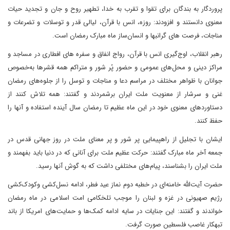
پروردگار به بندگان برای تقوا و تقرب به خدا، تطهیر روح و جان و تجدید حیات
معنوی دانستند و افزودند: روزه، انس با قرآن، لیالی قدر و توسلات و تضرعات و
مناجات، فرصت های گرانبها و انسان‌ساز ماه مبارک رمضان است.
رهبر انقلاب، اوج‌گیری انس با قرآن، رواج انفاق و سفره های افطاری در مساجد و
مراکز دینی و محل‌های عمومی و حضور پُر شور و متراکم همه قشرها به‌خصوص
جوانان با ظواهر مختلف در مراسم دعا و مناجات و توسل را از جلوه‌های رمضان
غنی و سرشار از معنویت ملت ایران برشمردند و گفتند: همه تلاش کنند از
دستاوردهای معنوی خود در این ماه عظیم تا رمضان سال آینده استفاده و آنها را
حفظ کنند.
ایشان با تجلیل از راهپیمایی پر شور و پر معنای ملت در روز جهانی قدس در
جمعه آخر ماه مبارک گفتند: حرکت عظیم ملت برای آنانی که در دنیا باید بفهمند و
ملت ایران را بشناسند، پیام‌های مختلفی داشت که به گوش آنها رسید.
حضرت آیت‌الله خامنه‌ای در خطبه دوم نماز عید فطر، ادامه نسل‌کشی وکودک‌کشی
رژیم صهیونی در غزه و لبنان را موجب تلخکامی امت اسلامی در ماه رمضان
خواندند و گفتند: این جنایات در سایه ادامه کمک‌ها و حمایت‌های امریکا از باند
تبهکار غاصب فلسطین صورت گرفت.