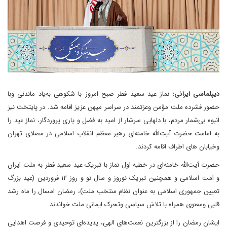
دیپلماسی ایرانی:
نماز عید سعید فطر صبح امروز با شکوهی به‌یاد ماندنی وبا
حضور فشرده ملت مؤمن وعزتمند در سراسر میهن عزیز اقامه شد. در پایتخت نیز
انبوه بی‌شمار مردم، با دلهایی سرشار از امید به فضل و یاری پروردگار، نماز عید را
به امامت حضرت آیت‌الله خامنه‌ای رهبر معظم انقلاب اسلامی در مصلای تهران
وخیابان های اطراف اقامه کردند.
حضرت آیت‌الله خامنه‌ای در خطبه اول نماز با تبریک عید سعید فطر به ملت ایران
و امت اسلامی و همچنین تبریک نوروز و سال نو و روز ۱۲ فروردین (عید بزرگ
تعیین جمهوری اسلامی به عنوان نظام منتخب ملت)، رمضان امسال را ماه رشد
قلبی ومعنوی همراه با تلاش سیاسی وتحرک ایمانی ملت خواندند.
ایشان رمضان را از بزرگترین نعمت‌های الهی، پدیده‌ای توحیدی و فرصت اهدایی