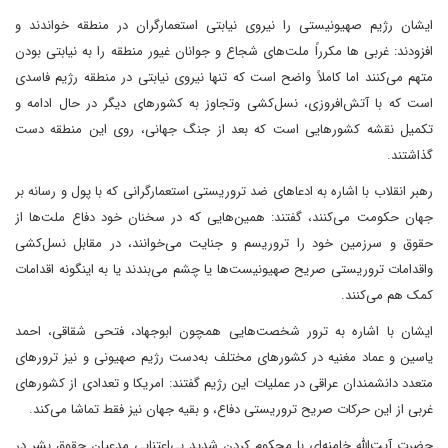
ایشان رژیم صهیونیستی را نیروی نیابتی استعمارگران در منطقه خواندند و
افزودند: غربی ها مکرراً ملت‌های شجاع و جوانان غیور منطقه را به نیابتی بودن
متهم می‌کنند اما کاملاً واضح است که تنها نیروی نیابتی در منطقه رژیم فاسدی
است که با آتش‌افروزی، نسل‌کشی وتجاوز به کشورهای دیگر در حال ادامه و
تکمیل نقشه کشورهایی است که بعد از جنگ جهانی، روی این منطقه دست
گذاشتند.
رهبر انقلاب با اشاره به ادعاهای ضد تروریستی استعمارگرانی که با پول و رسانه بر
جهان حکومت می‌کنند، گفتند: همین‌هایی که در سخنان خود دفاع ملت‌ها از
حقوق و سرزمین خود را تروریسم و جنایت می‌خوانند، در مقابل نسل‌کشی
واقدامات تروریستی صریح صهیونیست‌ها یا چشم می‌بندند یا به اینگونه اقدامات
کمک هم می‌کنند.
ایشان با اشاره به ترور شخصت‌هایی همچون ابوجهاد، فتحی شقاقی، احمد
یاسین و عماد مغنیه در کشورهای مختلف به‌دست رژیم صهیونی و نیز ترورهای
متعدد دانشمندان عراقی در عملیات این رژیم گفتند: امریکا و تعدادی از کشورهای
غربی از این حرکات صریح تروریستی دفاع، و بقیه جهان نیز فقط تماشا می‌کند.
حضرت آیت‌الله خامنه‌ای با محکوم کردن شدید بی‌اعتنایی مدعیان حقوق بشر در