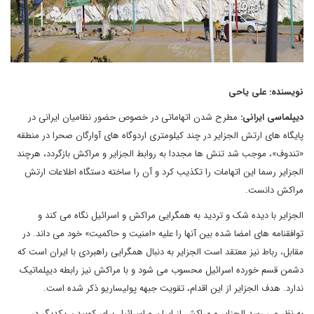
نویسنده: علی یاحی
دیپلماسی ایرانی:
مطرح شدن اتهاماتی در خصوص حضور نظامیان ایرانی در
پایگاه های ارتش الجزایر در چند کیلومتری اردوگاه های آوارگان صحرا در منطقه
«تندوف»، موجب شد تنش ها مجددا به روابط الجزایر و مراکش بازگردد، هرچند
الجزایر رسما این اتهامات را تکذیب کرد و آن را ساخته دستگاه اطلاعات ارتش
مراکش دانست.
الجزایر با دیده شک و تردید به همگرایی مراکش و اسرائیل نگاه می کند و
توافقنامه های امضا شده بین آنها را علیه «امنیت و حاکمیت» خود می داند. در
مقابل، رباط نیز معتقد است الجزایر به دنبال همگرایی راهبردی با ایران است که
دشمن قسم خورده اسرائیل محسوب می شود و با مراکش نیز رابطه دیپلماتیک
ندارد. هدف الجزایر از این اقدام، تقویت جبهه پولیساریو ذکر شده است.
به نظر می رسد الجزایر و مراکش از ایران و اسرائیل برای کوبیدن یکدیگر در