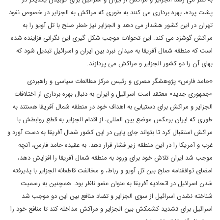
پشت پرده، بهره برداری می کنند به طوری که مراکش به الجزایر در خصوص نفوذ
تهران در این کشور هشدار می دهد و الجزایر نیز خطر صلح با تل آویو را به
مراکش گوشزد می کند. این تحولات موجب شکل گیری این نگرانی فزاینده شده
است که منطقه شمال آفریقا به میدان نبرد بین ایران و اسرائیل تبدیل شود که
بهای آن را دو کشور الجزایر و مراکش می پردازند.
«حامد فارس» پژوهشگر مصری و رئیس مرکز مطالعات سیاسی و راهبردی
«جمهوری جدید» معتقد است اسرائیل و ایران به دنبال بهره برداری از اختلافات
الجزایر و مراکش برای دستیابی به اهداف خود در منطقه شمال آفریقا هستند به
طوری که ایران برعکس موضع بین المللی، از اقدام الجزایر به قطع روابطش با
مراکش استقبال کرد تا بتواند جای پایی در این کشور شمال آفریقا به دست آورد و
غرب و آمریکا را در این منطقه زیر فشار قرار دهد. به عقیده حامد فارس، آنچه
موجب شد ایران تلاش خود برای ورود به منطقه شمال آفریقا را افزایش دهد،
امضای توافقنامه صلح بین تل آویو و رباط، و مخالفت قاطعانه الجزایر با پذیرفته
شدن اسرائیل در اتحادیه آفریقا به عنوان عضو ناظر بود. همچنین به رسمیت
شناخته نشدن اسرائیل از سوی الجزایر و تضاد منافع بین این دو موجب شد
اسرائیل برای تشدید کشمکش بین الجزایر و مراکش مداخله کند تا منافع خود را