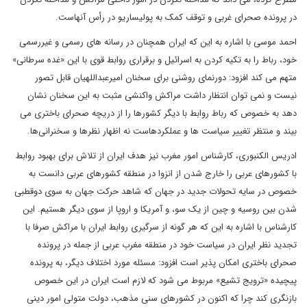
در پرونده صحرای غربی و توقف کمک به پولیساریو در رأس آنهاست.
احمد موسی با اشاره به این که ایران همچنان در رسانه های رسمی و غیررسمی
خود، رباط را به تکیه کردن به اسرائیل و برقراری روابط قوی با این «غده سرطانی»
متهم می کند افزود: دورنمای روشنی برای سخنان امیرعبداللهیان قابل تصور
نیست و نمی توان انتظار داشت مراکش واکنشی مثبت به این سخنان نشان
دهد به خصوص که رباط روابط با دیگر کشورها را از دریچه صحرای باختری می
بیند و منتظر تغییر سیاست ها و عملکردهاست نه اظهار نظرها و سخنرانی‌ها.
ادریس الکنبوری، کارشناس امور مغرب نیز هدف ایران از تلاش برای بهبود روابط
با کشورهای عربی را خارج شدن از انزوا در منطقه کشورهای عربی دانست به
خصوص در سایه تحولات جدید در جهان که شاهد حرکت جهان به سوی دوقطبی
شدن بین روسیه و چین از یک سو، و آمریکا و اروپا از سوی دیگر هستیم. این
کارشناس با اشاره به این که هر گونه از سرگیری روابط ایران با مراکش صرفا با
تجدید نظر ایران در سیاست خود در منطقه مغرب عربی از جمله در پرونده
صحرای باختری امکان پذیر است افزود: مسئله مورد اختلاف دیگر، به پرونده
پیچیده «ترویج تشیع» مربوط می شود که لازم است ایران در این خصوص
بازنگری کند چرا که اکنون در کشورهای سنی مذهب، دولت متولی امور دینی