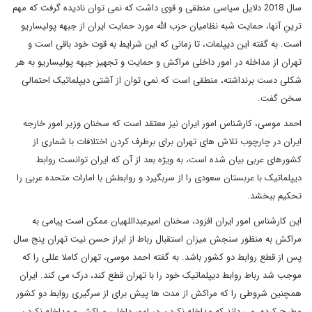
سال 2018 دلایل سیاسی منطقی و قوی داشت که نمی توان نادیده گرفت که مهم
ترینِ آنها، حمایت شبه نظامیان حزب الله مورد حمایت ایران از جبهه پولیساریو
است. به گفته این دیپلمات، تا زمانی که این شرایط به قوت خود باقی است و
تهران از مداخله در امور داخلی مراکش و حمایت و تجهیز جبهه پولیساریو به هر
شکلی دست برنداشته، منطقی است که نمی توان از آشتی دیپلماتیک احتمالی
سخن گفت.
احمد موسی، کارشناس امور ایران نیز معتقد است که سخنان وزیر امور خارجه
ایران در چارچوب تلاش های تهران برای برطرف کردن اختلافات با شماری از
کشورهای عربی بیان شده است، به ویژه بعد از آن که ایران توانست روابط
دیپلماتیک با عربستان سعودی را از سربگیرد و روابطش با امارات متحده عربی را
تحکیم ببخشد.
این کارشناس امور ایران افزود، سخنان امیرعبداللهیان ممکن است پیامی به
مراکش به منظور سنجش میزان استقبال رباط از ابراز حسن نیت تهران پنج سال
پس از قطع روابط دو کشور باشد. به گفته احمد موسی، تهران کاملا عللی را که
موجب شد رباط روابط دیپلماتیک خود را با تهران قطع کند، درک می کند. ایران
همچنین شروطی را که مراکش از مدت ها پیش برای از سرگیری روابط دو کشور
مطرح کرده، می داند که مداخله نکردن در امور داخلی مراکش و مداخله نکردن