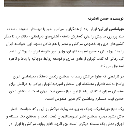
نویسنده: حسن الأشرف
دیپلماسی ایرانی:
ایران بعد از همگرایی سیاسی اخیر با عربستان سعودی، سقف
بلند پروازی هاییش را برای گسترش دامنه «آشتی‌های دیپلماتی» بالاتر برد تا دیگر
کشورهای عربی به خصوص مراکش و مصر را هم شامل بشود. این خواسته ایران
را چند روز پیش حسین امیرعبداللهیان، وزیر امور خارجه ایران به روشنی اعلام
کرد زمانی که گفت تهران از عادی سازی و توسعه روابط دوجانبه با رباط و قاهره
استقبال می کند.
در شرایطی که هنوز مراکش رسما به سخنان رئیس دستگاه دیپلماسی ایران
پاسخ نداده، ناظران معتقدند این سخنان امیرعبداللهیان پیامی به مراکش برای
سنجش میزان استقبال رباط از این ابراز حسن نیت ایران است اما نشان دادن
حسن نیت مستلزم برداشتن گام هایی ملموس است.
یک منبع دیپلماتیک نزدیک به پرونده روابط مراکش و ایران که خواست نامش
فاش نشود درباره سخنان اخیر امیرعبداللهیان گفت، نیات و سخنان یک مسئله و
اجرای عملی یک مسئله دیگری است. وی افزود، قطع روابط مراکش با ایران در