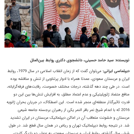
نویسنده: سید حامد حسینی، دانشجوی دکتری روابط بین‌الملل
دیپلماسی ایرانی:
می‌توان گفت که از زمان انقلاب اسلامی در سال 1979، روابط
ایران و عربستان سعودی، عمدتا همراه با ادوار پرتناوبی از تنش و مناقشه بوده
است. در طی چند دهه گذشته، درجات مختلف خصومت، رقابت‌های فرقه‌گرایانه،
منافع متضاد ژئوپلیتیکی و عدم اعتماد مطلق، به افزایش تنش‌ها بین این دو
قدرت تاثیرگذار منطقه‌ای منجر شده است. این اصطکاک، در جریان بحران ژانویه
2016 که با اعدام شیخ نمر باقر النمر یکی از رهبران برجسته جامعه شیعی
عربستان و خشونت متعاقب آن در اماکن دیپلماتیک عربستان در ایران تشدید
شد. در نتیجه روابط دیپلماتیک تهران و ریاض در همان سال قطع شد. در طول
شش سال گذشته، روابط ایران و عربستان سعودی به عنوان دو بازیگر کلیدی