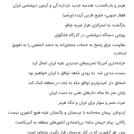
هرمز و باب‌المندب؛ هندسه جدید بازدارندگی و آزمون دیپلماسی ایران
قفقاز جنوبی؛ خلیج فارسِ آینده اوراسیا
بازگشت به استراتژی هزار ضربه چاقو
پویایی دستگاه دیپلماسی در گذرگاه شانگهای
مقاومت عراق پاسخ به حملات متجاوزانه به حشد الشعبی را به تعویق
انداخت
خزانه‌داری آمریکا تحریم‌های جدیدی علیه ایران اعمال کرد
بسنت مدعی شد: به زودی شاهد توافق با ایران خواهیم بود
اسحاق دار: امیدواریم توافق مکه به ثبات در منطقه کمک کند
پایان عمر ۵۰ ساله دلارهای نفتی به دست ایران
عبرت مصر و سوئز برای ایران و تنگه هرمز
اردوغان: پیمان سه‌جانبه با عربستان و پاکستان علیه هیچ کشوری نیست
زاکانی: پیام «پیمان مکه» بی‌اعتمادی کشورهای منطقه به آمریکاست
یمن: هر کشوری که در کنار عربستان قرار بگیرد، متجاوز است