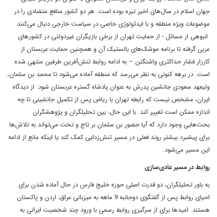
جهان اسلام در سال‌های اخیر تیره بوده است. هر دو کشور منافع متضادی را در
موضوعات ویژه منطقه و با ایدئولوژی خاصی در سیاست خارجی دنبال می‌کنند.
انبوهی از مسائل - از حمایت تهران از برخی بازیگران غیردولتی در کشورهای
عربی گرفته تا برنامه موشک‌های بالستیک آن و همچنین حمایت عربستان از
کارزار فشار حداکثری واشنگتن – به ادامه روابط تنش‌آفرین طرفین منتهی شده
است. در برهه کنونی به نظر می‌رسد که منطقه آماده می‌شود تا محمد بن سلمان،
ولیعهد سعودی جانشین پدرش به عنوان پادشاه گستره عربستان شود. از دیدگاه
ایران، مشخص نیست که رابطه تهران با ریاض پس از تکمیل جانشینی تا چه
اندازه ممکن است تغییر کند. با این حال، بین تحلیلگران و پژوهشگران
بحث‌هایی وجود دارد که آیا حضور بن سلمان بر تاج و تخت می‌تواند به تلاش‌ها
برای پیشبرد بیشتر روند فعلی در مسیر تنش‌زدایی کمک کند یا اینکه مانع از ادامه
این مسیر می‌شود.
روابط در مسیر عادی‌سازی
به باور تحلیلگران، دو قدرت اصلی حوزه خلیج فارس در حال آماده شدن برای
احیای روابط پس از گفتگوی دوجانبه 9 ماهه به میزبانی عراق، اردن و پاکستان
هستند. امیدها برای از سرگیری روابط رسمی با ورود چند شخصیت ایرانی به