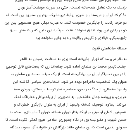
نزدیک به یک تعامل همه‌جانبه نیست. حتی در صورت موفقیت‌آمیز بودن
مذاکرات ایران و عربستان و احیای روابط دیپلماتیک، بهترین سناریو این است که
دو طرف رقابت را جایگزین خصومت کنند. به عبارت دیگر، هیچ همسویی بین این
دو در پایان این روند اتفاق نخواهد افتاد، صرفاً به این دلیل که ریشه‌های عمیق
ژئوپلیتیکی، فرقه‌ای و تاریخی رقابت راه به جایی نخواهد برد.
مسئله جانشینی قدرت
به نظر می‌رسد که تهران پذیرفته است برای به سلطنت رسیدن به ظاهر
اجتناب‌ناپذیر محمد بن سلمان آماده شود، چشم‌اندازی که بحث‌های قابل توجهی
را در بین تحلیلگران ایرانی برانگیخته است. از یک طرف، محمد بن سلمان به
عنوان یک شخصیت ماجراجو دیده می‌شود. انتخاب‌های سیاسی گذشته این
ولیعهد جنجالی، از جنگ در یمن، محاصره قطر توسط عربستان، ربودن سعد
حریری، و پرونده جمال خاشقجی، به تصویری از بی‌احتیاطی خطرناک کمک
می‌کند. بعلاوه، توصیف گذشته ولیعهد از ایران به عنوان بازیگری خطرناک و
همچنین ادعای او مبنی بر اینکه رفتار تهران همانند دوران آلمان نازی است، به
حسن شهرت و مقبولیت وی در نگاه جمهوری اسلامی هیچ کمکی نکرده است. تا
حدودی بدیهی است که بن سلمان مانند بزرگانش در خانواده آل سعود، دیدگاه