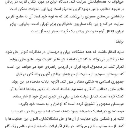
می‌تواند به همسایگانش سرایت کند. دیدگاه ایران در مورد انتقال قدرت در ریاض
بر نتیجه مطلوب و غیر تهدیدآفرین متمرکز است زیرا این تحولات ممکن است
پادشاهی عربستان سعودی را بی‌ثبات کند که به نوبه خود ابعاد آن به خلیج فارس
سرایت می‌کند و این یک سناریوی خطرآفرین برای تهران است؛ بنابراین، برای
ایران، انتقال آرام قدرت در ریاض یک گزینه بسیار ایده آل است.
برآیند
نباید انتظار داشت که همه مشکلات ایران و عربستان در مذاکرات کنونی حل شود،
اما دو کشور می‌توانند با کاهش دامنه تنش‌ها بر تقویت روند عادی‌سازی روابط
تمرکز کنند. در مجموع، آنچه ایران در ارزیابی راهبردی خود می‌خواهد این است
که عربستان سعودی از حمایت از طرح‌های چالش آفرین واشنگتن در قبال
جمهوری اسلامی به شکلی معنادار عبور کند. اگرچه ایالات متحده در این روند
عادی‌سازی دخالتی آشکار و مستقیم نداشته است، اما تغییر روندها قطعاً به آن
کمک کرده است. تمایل دولت بایدن برای دور کردن تمرکز خود از خاورمیانه،
عربستان سعودی را تشویق کرده است که اوضاع را به دست خود بگیرد.
فرصت‌های دیپلماتیک همیشه وجود داشته است، اما سعودی‌ها در مقایسه با
تکیه بر واشنگتن برای حمایت از آن‌ها و حل مشکلاتشان، اکنون این حمایت‌ها را
کمتر از حد مطلوب تلقی می‌کنند. در واقع اگر ایالات متحده از نظر نظامی یک گام