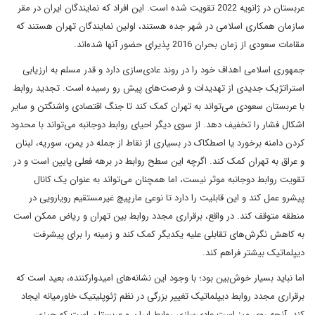
عربستان در ژانویه 2022 تقویت شده است. این افراد که نمایندگان ایران در مقر
سازمان همکاری اسلامی در شهر جده هستند، اولین نمایندگان تهران هستند که
مقامات سعودی از زمان بحران 2016 پذیرای حضور آنها شده‌اند.
جمهوری اسلامی اهداف خود را در روند عادی‌سازی دارد و قدر مسلم به ارزیابی
استراتژیک جدیدی از تهدیدات و فرصت‌های پیش رو رسیده است. تجدید روابط
با عربستان سعودی می‌تواند به تهران کمک کند تا جنگ اقتصادی واشنگتن و سایر
اشکال فشار را تخفیف دهد. از سوی دیگر احیای روابط دوجانبه می‌تواند با محدود
کردن دامنه برخورد یا اصطکاک در بسیاری از نقاط از جمله در یمن، سوریه، لبنان
و عراق به تهران کمک کند. اگرچه این سطح روابط در برهه فعلی پایین است و در
تقویت روابط دوجانبه موثر نیست، اما همچنان می‌تواند به عنوان یک کانال
پیشرو عمل کند و این قابلیت را دارد تا نوعی مارپیچ غیرمستقیم رویارویی در
منطقه متوقف کند. در واقع، برقراری مجدد روابط بین تهران و ریاض ممکن است
به کاهش نگرش‌های تقابلی علیه یکدیگر کمک کند و زمینه را برای پیشرفت
دیپلماتیک بیشتر فراهم کند.
اما نباید بسیار خوش‌بین بود؛ با وجود این نشانه‌های امیدوارکننده، بعید است که
برقراری مجدد روابط دیپلماتیک تغییر بزرگی در نظم ژئوپلیتیک خاورمیانه ایجاد
کند. آنچه روی میز است عادی‌سازی روابط ایران و عربستان است که چیزی