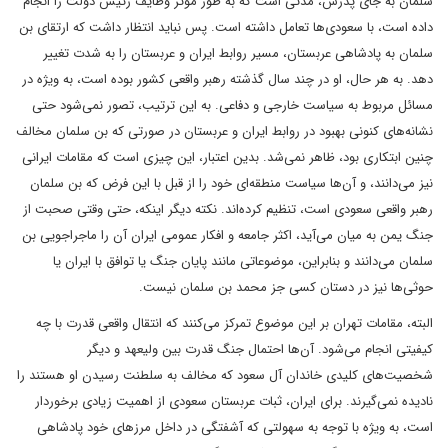
سلمان به جای پدرش، مدتی است که به طور موثر وظایف رئیس دولت را انجام
داده است، با سعودی‌ها تعامل داشته است. پس نباید انتظار داشت که ارتقای بن
سلمان به پادشاهی عربستان، مسیر روابط ایران و عربستان را به شدت تغییر
دهد. به هر حال، او در چند سال گذشته رهبر واقعی کشور بوده است، به ویژه در
مسائل مربوط به سیاست خارجی و دفاعی. به این ترتیب، تصور نمی‌شود حتی
نشانه‌های کنونی بهبود در روابط ایران و عربستان در صورتی که بن سلمان مخالف
چنین ابتکاری بود، ظاهر نمی‌شد. بدین اعتبار، این چیزی است که مقامات ایرانی
نیز می‌دانند، و آن‌ها سیاست منطقه‌ای خود را از قبل با این فرض که بن سلمان
رهبر واقعی سعودی است، تنظیم کرده‌اند. نکته دیگر اینکه، حتی وقتی صحبت از
جنگ یمن به میان می‌آید، اکثر جامعه و افکار عمومی ایران آن را ماجراجویی بن
سلمان می‌دانند و بنابراین، موضوعاتی مانند پایان جنگ یا توافق با ایران یا
حوثی‌ها نیز در دستان کسی جز محمد بن سلمان نیست.
البته، مقامات تهران بر این موضوع تمرکز می‌کنند که انتقال واقعی قدرت با چه
کیفیتی انجام می‌شود. آن‌ها احتمال جنگ قدرت بین ولیعهد و دیگر
شخصیت‌های کلیدی خاندان آل سعود که مخالف به سلطنت رسیدن او هستند را
نادیده نمی‌گیرند. برای ایران، ثبات عربستان سعودی از اهمیت زیادی برخوردار
است، به ویژه با توجه به سهولتی که آشفتگی در داخل مرزهای خود پادشاهی