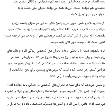
دهه کاهش نرخ سرمایه‌گذاری، چند دهه تورم دورقمی و ناکافی بودن رشد
اقتصادی هم مواجه است. این‌ها همه می‌توانند بحران ملی باشند یا به
بحران‌های ملی تبدیل شوند.
اگر کتابی، تلاش علمی خوبی برای پاسخ دادن به این دو سؤال باشد، ارزش
خواندن دارد، کتاب «آشوب: نقاط عطف برای کشورهای بحران‌زده» نوشته «جِرد
دایموند» (که پیش از این کتاب ارزشمند فروپاشی هم از او به فارسی ترجمه شده)
کتابی است که با وصف فوق الآن باید خواند.
جرد دایموند کتاب را با بحثی درباره بحران‌های شخصی زندگی افراد و یافته‌های
روان‌درمانی برای غلبه بر این نوع بحران‌ها شروع می‌کند. بحران‌های شخصی
«نقطه عطف» هستند. «نقطه عطف ما را در تنگنا می‌گذارد تا روش‌های جدیدی
طراحی کنیم، زیرا ثابت شده است که روش‌های پیشین برای رفع مشکلات، از
عهده چالش مورد نظر برنمی‌آیند.» (ص. 20)
او نشان می‌دهد که برای غلبه بر بحران‌های شخصی در زندگی باید دوازده اقدام
صورت گیرد. (ص. 60) دایموند سپس شباهت‌ها و تفاوت‌های بین افراد و کشورها
را بررسی کرده و به فهرست دوازده «عامل مرتبط با پی‌آمدهای بحران‌های ملی»
می‌رسد. او نُه عامل را بین افراد و کشورها مشترک تشخیص داده و سه عامل را