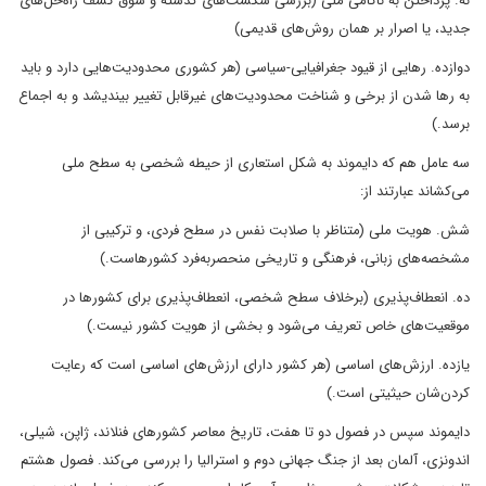
نُه. پرداختن به ناکامی ملی (بررسی شکست‌های گذشته و شوق کشف راه‌حل‌های
جدید، یا اصرار بر همان روش‌های قدیمی)
دوازده. رهایی از قیود جغرافیایی-سیاسی (هر کشوری محدودیت‌هایی دارد و باید
به رها شدن از برخی و شناخت محدودیت‌های غیرقابل تغییر بیندیشد و به اجماع
برسد.)
سه عامل هم که دایموند به شکل استعاری از حیطه شخصی به سطح ملی
می‌کشاند عبارتند از:
شش. هویت ملی (متناظر با صلابت نفس در سطح فردی، و ترکیبی از
مشخصه‌های زبانی، فرهنگی و تاریخی منحصربه‌فرد کشورهاست.)
ده. انعطاف‌پذیری (برخلاف سطح شخصی، انعطاف‌پذیری برای کشورها در
موقعیت‌های خاص تعریف می‌شود و بخشی از هویت کشور نیست.)
یازده. ارزش‌های اساسی (هر کشور دارای ارزش‌های اساسی است که رعایت
کردن‌شان حیثیتی است.)
دایموند سپس در فصول دو تا هفت، تاریخ معاصر کشورهای فنلاند، ژاپن، شیلی،
اندونزی، آلمان بعد از جنگ جهانی دوم و استرالیا را بررسی می‌کند. فصول هشتم