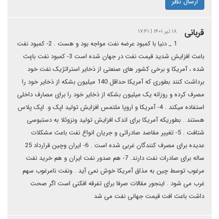
ارسال نظر
قربانی
۱۸ تیر ۱۴۰۱ | ۱۷:۴۱
1 _ دنیا با کمبود عرضه نفت مواجه بود و هست . 2- کمبود نفت
باعث افزایش شدید قیمت نفت در جهان شده است 3- کمبود نفت باعٍث
شده ، آمریکا و برخی کشور های صنعتی از ذخایر استراتژیک نفت خود
برداشت کنند بطوری که آمریکا حداقل 140 میلیون بشکه از ذخایر خود را
مصرف کرده و روزانه یک میلیون بشکه از ذخایر خود را برای مصارف داخلی
استفاده میکند . 4- آمریکا و اروپا ملتمس افزایش تولید اپک و. اپک پلاس
هستند . بطوریکه آمریکا برای اندک افزایش تولید ونزوئلا به دستبوسی
شتافت . 5- تغییر مقاصد صادراتی و جریان انواع نفت باعث مشکلات
عدیده برای مصرف کنندگان غربی شده است . 6- ایران وچین قرارداد 25
ساله برای صادرات نفت دارند. 7- هم صدور نفت ایران و هم خرید نفت
مرغوب توسط چین به مذاق آمریکا خوش نمی آید . ونفت نامرغوب سهم
غرب می شود . اینجور مقالات صرفا برای تفرقه افکنی است اگر صحت
داشت باعث افت قیمت جهانی نفت می شد