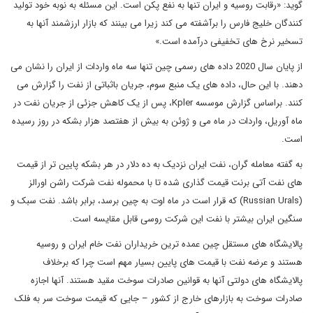
گوید: «رقابت روسیه و ایران تنها به نفع پکن است. این مسئله به نوبه خود تولید
کنندگان خلیج فارس را برآشفته می کند زیرا می بینند که بازار ارزشمند آنها به
تسخیر نرخ های تخفیفی درآمده است.»
از پایان سال 2020 داده های رسمی چین تنها سه ماه واردات از ایران را نشان می
دهند. با این حال، داده های یک منبع سوم، جریان باثباتی از نفت را گزارش می
کنند. براساس گزارش موسسه Kpler، پس از یک کاهش جزئی از جریان نفت در
ماه آوریل، واردات در ماه می و ژوئن به بیش از هفتصد هزار بشکه در روز رسیده
است.
به گفته معامله گران، نفت ایران نزدیک به ده دلار در هر بشکه پایین تر از قیمت
های نفت آتی برنت قیمت گذاری شده تا با محموله نفت شرکت راشن اورالز
(Russian Urals) که قرار است در ماه اوت به چین برسد، برابر باشد. نفت سبک و
سنگین ایران بیشتر با نفت این شرکت روسی قابل مقایسه است.
پالایشگاه های مستقل چین عمده ترین خریداران نفت خام ایران و روسیه
هستند و عرضه نفت با قیمت های پایین بسیار مهم است چرا که برخلاف
پالایشگاه های دولتی آنها به قوانین صادرات سوخت مقید هستند. آنها اجازه
صادرات سوخت به بازارهای خارج از کشور – جایی که قیمت سوخت سر به فلک