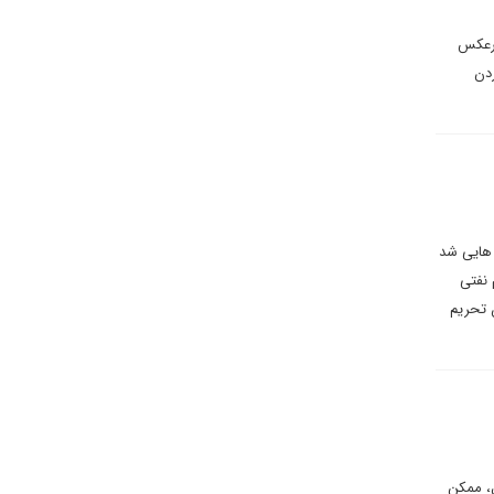
برعکس
دن
 هایی شد
 نفتی
 تحریم
ل، ممکن