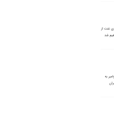
ی نفت از
هیم شد
های ژوئن تا نوامبر به
ران