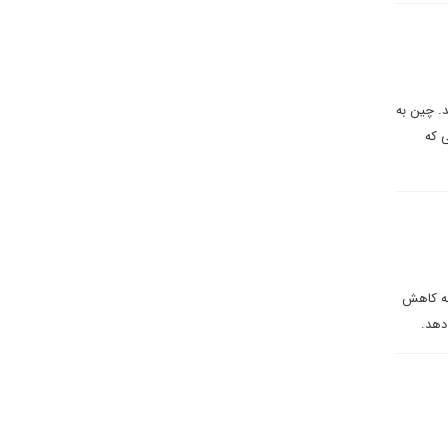
د. چین به
ی که
 به کاهش
دهد.