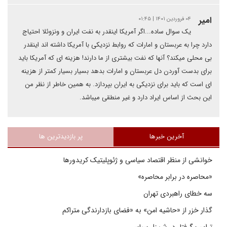
امیر
۰۴ فروردین ۱۴۰۱ | ۰۱:۴۵
یک سوال ساده...اگر آمریکا اینقدر به نفت ایران و ونزوئلا احتیاج
دارد چرا به عربستان و امارات که روابط نزدیکی با آمریکا داشته اند اینقدر
بی محلی میکند؟ آنها که نفت بیشتری از ما دارند! هزینه ای که آمریکا باید
برای بدست آوردن دل عربستان و امارات بدهد بسیار بسیار کمتر از هزینه
ای است که باید برای نزدیکی به ایران بپردازد. به همین خاطر از نظر من
این بحث از اساس ایراد دارد و غیر منطقی میباشد.
آخرین خبرها
پر بازدیدترین ها
خوانشی از منظر اقتصاد سیاسی و ژئوپلیتیک کریدورها
«محاصره در برابر محاصره»
سه خطای راهبردی تهران
گذار خزر از «حاشیه امن» به «فضای بازدارندگی متراکم
ترامپ گرفتار در شن‌زار سیاسی