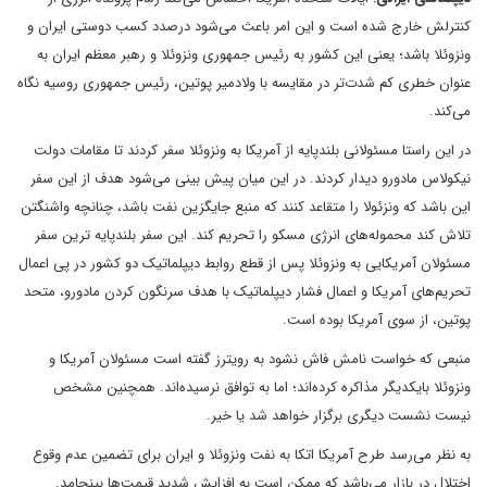
کنترلش خارج شده است و این امر باعث می‌شود درصدد کسب دوستی ایران و
ونزوئلا باشد؛ یعنی این کشور به رئیس جمهوری ونزوئلا و رهبر معظم ایران به
عنوان خطری کم شدت‌تر در مقایسه با ولادمیر پوتین، رئیس جمهوری روسیه نگاه
می‌کند.
در این راستا مسئولانی بلندپایه از آمریکا به ونزوئلا سفر کردند تا مقامات دولت
نیکولاس مادورو دیدار کردند. در این میان پیش بینی می‌شود هدف از این سفر
این باشد که ونزئولا را متقاعد کنند که منبع جایگزین نفت باشد، چنانچه واشنگتن
تلاش کند محموله‌های انرژی مسکو را تحریم کند. این سفر بلندپایه ترین سفر
مسئولان آمریکایی به ونزوئلا پس از قطع روابط دیپلماتیک دو کشور در پی اعمال
تحریم‌های آمریکا و اعمال فشار دیپلماتیک با هدف سرنگون کردن مادورو، متحد
پوتین، از سوی آمریکا بوده است.
منبعی که خواست نامش فاش نشود به رویترز گفته است مسئولان آمریکا و
ونزوئلا بایکدیگر مذاکره کرده‌اند؛ اما به توافق نرسیده‌اند. همچنین مشخص
نیست نشست دیگری برگزار خواهد شد یا خیر.
به نظر می‌رسد طرح آمریکا اتکا به نفت ونزوئلا و ایران برای تضمین عدم وقوع
اختلال در بازار می‌باشد که ممکن است به افزایش شدید قیمت‌ها بینجامد.