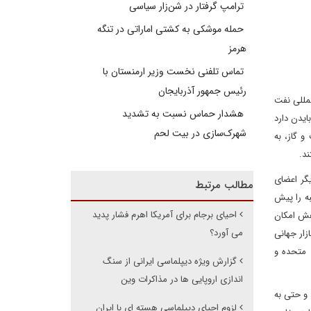
ترامپ گرفتار در شن‌زار سیاسی
حمله موشکی به کشتی اماراتی در تنگه
هرمز
تماس تلفنی نخست وزیر ارمنستان با
رئیس جمهور آذربایجان
لمللی نفت
هشدار حماس نسبت به تشدید
ایدن دارد
شهرک‌سازی در بیت‌ لحم
 گاز، به
د.
گر اعضای
مطالب مرتبط
به را پیش
احیای برجام برای آمریکا اهرم فشار پدید
اهش امکان
می آورد؟
زار جهانی
 متحده و
گزارش ویژه دیپلماسی ایرانی از سنگ
اندازی اروپایی ها در مذاکرات وین
 و حتی به
لزوم احیای دیپلماسی هسته ای با ایران