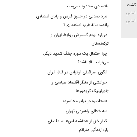
د گشت.
اقتصادی محدود نمی‌ماند
ر اساس
نبرد تمدنی در خلیج فارس و پایان استیلای
ی اساس
پانصدسالۀ غرب استعماری؟
درباره لزوم گسترش روابط ایران و
ترکمنستان
چرا احتمال یک دوره جنگ شدید دیگر،
می‌تواند بالا باشد؟
الگوی اسرائیلی اوکراین در قبال ایران
خوانشی از منظر اقتصاد سیاسی و
ژئوپلیتیک کریدورها
«محاصره در برابر محاصره»
سه خطای راهبردی تهران
گذار خزر از «حاشیه امن» به «فضای
بازدارندگی متراکم