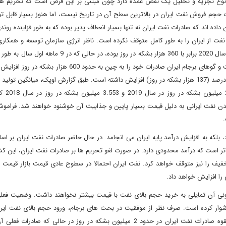
ین نوع تجزیه و تحلیل یک نقص عمده دارد چون مبتنی بر این فرض است که تحریم ها
ت حجم فروش نفت ایران در بالاترین سطح آن در تاریخ نیست، اما هنوز بسیار قابل ت
ده اند که صادرات نفت ایران نه تنها بسیار انعطاف پذیر بوده که به طور فزاینده رون
فت از ایران را به طور کامل متوقف نکرده است. ناظر انرژی سازمان توسعه و همکار
هم اعلام کرده میزان فروش نفت ایران به چین در سه ماهه چهارم سال 2020 برابر با 360 هزار بشکه در روز بوده،
150 هزار بشکه در روز می رسیده است. درست پیش از شروع گفت و گوهای برجام ایران صادرات خود را به چین به حدو
همچنین گزارش داده که میزان تولید نفت خام ایران در مارس 6.3 درصد (137 هزار بشکه در روز) افزایش داشته است. طبق گزارش اوپک، میانگی
در سال 2020 به 1.985 میل
یدن نفت ایرانی به دلیل قیمت بسیار پایین و جذابیت آن خوشنود خواهند شد. فراموش
 بلکه به افزایش درآمد پایه ایران می انجامد. در حال حاضر صادرات نفت ایران بر 
 تر است که درآمد محدودی دارد. در صورت لغو تحریم ها بر صادرات نفت ایران، این کشو
یف را نیز متوقف خواهد کرد. نفت ایران احتمالا در سطوح عادی قیمت بازار قیمت 
 را افزایش خواهد داد.
ونی آن تمایلی به خرید حجم بالای نفت با قیمت بیشتر نخواهند داشت. وضعیت فعل
دشوار کرده است. صرف نظر از موفقیت در بحث های برجام، ورود حجم بالای نفت ایران