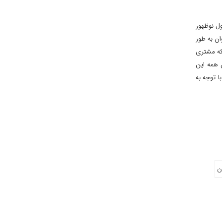
ول نوظهور
ان به طور
ت که مشتری
 همه این
ا توجه به
ن