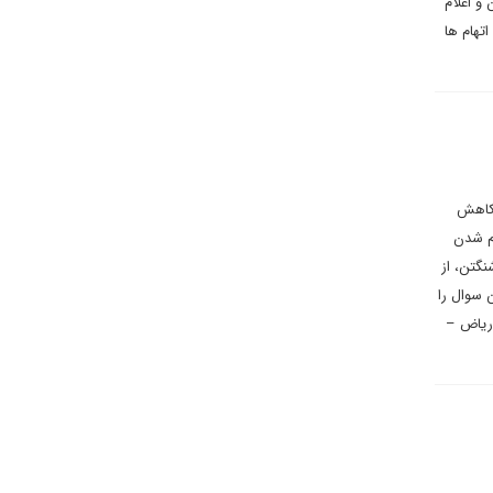
و اعلام
تهام ها
 کاهش
رم شدن
نگتن، از
 سوال را
 ریاض –