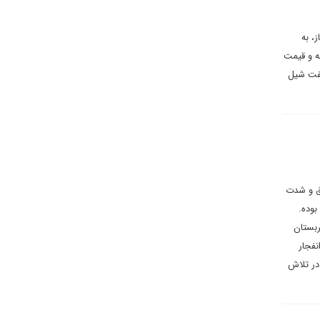
، به
ه و قیمت
نفت شیل
ه، عمق و شدت
بوده.
ه مدت عربستان
نفجار
در تلاش