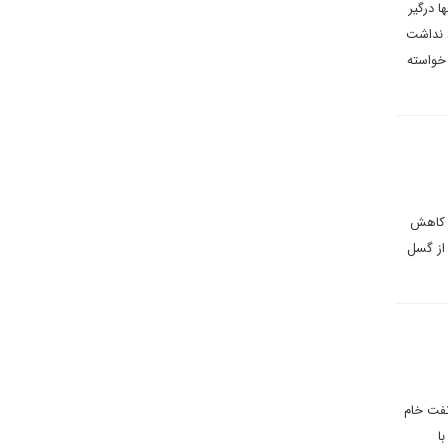
ا درگیر
د نداشت
خواسته
ر کاهش
 از گسل
 کف ۱۰۰ دلار است. بازگشت نفت خام
ا