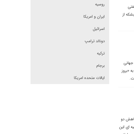
روسیه
فتی
د) و نیز در دریای سرخ (روزانه حدود ۴.۵ میلیون بشکه از
ایران و امریکا
اسرائیل
دونالد ترامپ
ترکیه
جهانی
برجام
ه «بروز
ایالات متحده امریکا
ت.
کاهش دو
ه ای این