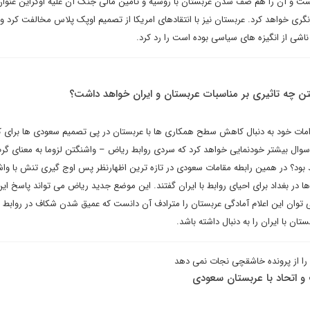
نست و آن را هم صف شدن عربستان با روسیه و تامین مالی جنگ آن علیه اوکراین عنوان 
نگری خواهد کرد. عربستان نیز با انتقادهای امریکا از تصمیم اوپک پلاس مخالفت کرد و ا
اشی از انگیزه های سیاسی بوده است را رد کرد.
 چه تاثیری بر مناسبات عربستان و ایران خواهد داشت؟
دامات خود به دنبال کاهش سطح همکاری ها با عربستان در پی تصمیم سعودی ها برای
سوال بیشتر خودنمایی خواهد کرد که سردی روابط ریاض – واشنگتن لزوما به معنای گ
د بود؟ در همین رابطه مقامات سعودی در تازه ترین اظهارنظر پس اوج گیری تنش با واش
 در بغداد برای احیای روابط با ایران گفتند. این موضع جدید ریاض می تواند پاسخ این
ی توان این اعلام آمادگی عربستان را مترادف آن دانست که عمیق شدن شکاف در روابط
ان با ایران را به دنبال داشته باشد.
 از پرونده خاشقچی نجات نمی دهد
 و اتحاد با عربستان سعودی