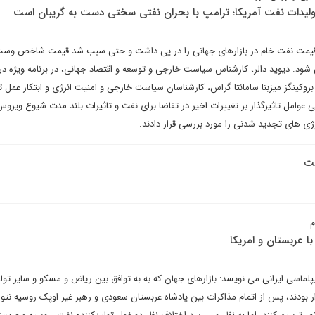
 تولیدات نفت آمریکا؛ ترامپ با بحران نفتی سختی دست به گریبان است
قیمت نفت خام در بازارهای جهانی را در پی داشت و حتی سبب شد قیمت شاخص وس
ود. دیوید دالر، کارشناس سیاست خارجی و توسعه و اقتصاد جهانی، در برنامه ویژه درب
روکینگز میزبنا سامانتا گراس، کارشناسان سیاست خارجی و امنیت انرژی و ابتکار عمل ت
 عوامل تاثیرگذار بر تغییرات اخیر در تقاضا برای نفت و تاثیرات بلند مدت شیوع ویروس 
ژی های تجدید شدنی را مورد بررسی قرار دادند.
فت
م
 عربستان و امریکا
پلماسی ایرانی می نویسد: بازارهای جهان که به به توافق بین ریاض و مسکو و سایر تول
ر بودند، پس از اتمام مذاکرات بین پادشاه عربستان سعودی و رهبر غیر اوپک روسیه نتوا