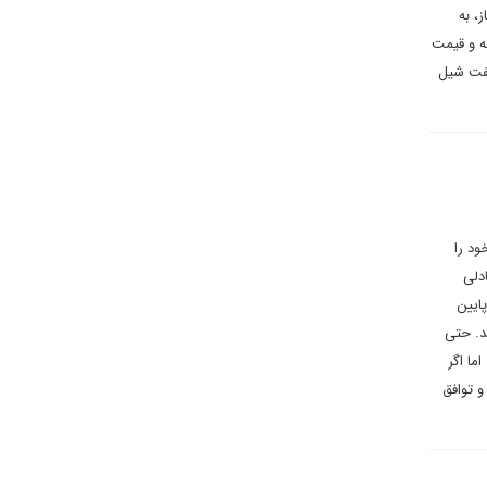
، به
ه و قیمت
نفت شیل
د را
ادلی
ایین
ند. حتی
ما اگر
و توافق