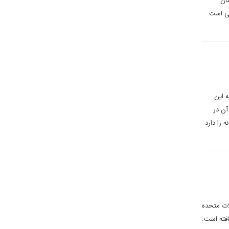
تان
تی است
 این
آن در
 را دارد
لات متحده
فته است.