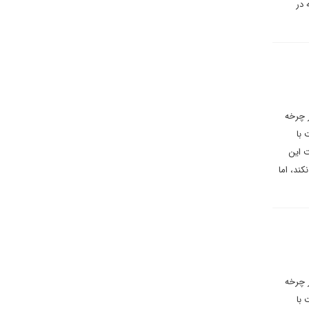
 در
 چرخه
 با
ت این
ند، اما
 چرخه
 با