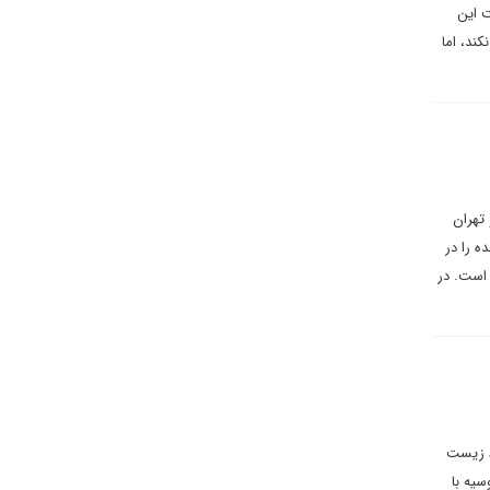
ت این
ند، اما
تهران
ه را در
 است. در
ط زیست
سیه با