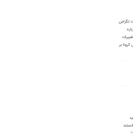
ت تگزاس
اره
غییرات
کرونا بر
ید
نستند