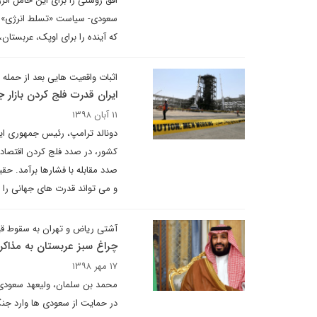
افق روشنی را برای این حامل انر
سعودی- سیاست «تسلط انرژی» ایا
که آینده را برای اوپک، عربستان
اثبات واقعیت هایی بعد از حمله ب
ایران قدرت فلج کردن بازار 
۱۱ آبان ۱۳۹۸
دونالد ترامپ، رئیس جمهوری ایا
کشور، در صدد فلج کردن اقتصاد 
صدد مقابله با فشارها برآمد. ح
و می تواند قدرت های جهانی را به
آشتی ریاض و تهران به سقوط ق
چراغ سبز عربستان به مذاکرا
۱۷ مهر ۱۳۹۸
محمد بن سلمان، ولیعهد سعودی، 
در حمایت از سعودی ها وارد ج