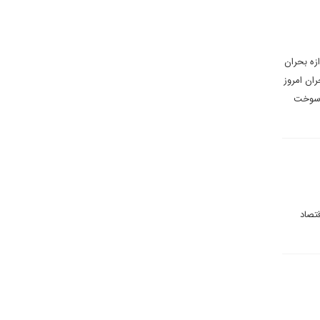
امروز به اندازه بحران
قع، بحران امروز
رخه سوخت
تصاد