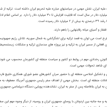
ترکیه با خودداری از اعمال بخشی از تحریم های اقتصادی وضع شده علیه ایران، نقش مهمی در سیاست‎های مبارزه علیه تحریم ایران داشته ا
تجاری ایران محسوب می‏شود و روابط اقتصادی دو کشور بالغ بر ۱۰ میلیارد دلار در سال است که قابلیت افزایش تا ۳۰ میلیارد دلار را دارد. بر 
انه رقابت‎هایی را باهم دارند.
 کشور مطرح است می ‏توان به قصد ترکیه برای لشگرکشی به شمال سوریه، تلاش رژیم صهیونی
بحران آفرینی در روابط ترکیه با ایران، مشکل ورود گسترده پناهندگان افغانی از 
کنونی رخدادی مهم در روابط دو کشور و سیاست منطقه ‏ای کشورمان محسوب می شود.
سفر جو بایدن به فلسطین اشغالی و متعاقب آن به عربستان سعودی و تشکیل اجلاسی منطقه ‎ای با حضور سران کشورهای عضو شورای همکاری خلیج
 معادلات منطقه ای است. بخش مهمی از اهداف سفر رئیس جمهوری آمریکا، معطوف به م
‎سازی جمهوری اسلامی ایران بود. از این منظر، سفر اردوغان و پوتین به ایران بلافاصله پس از سفر به ایران، نشان‎دهنده پویایی دستگاه
همزمانی این سفر با سفر ولادیمیر پوتین به ایران و دیدارهای دوجانبه‎ و سه جانبه‎ بین اردوغان با روسای جمهوری ایران و روسیه، از دیگر وجوه مه