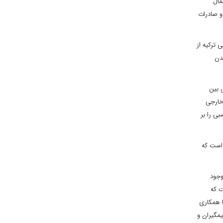
 به شمال
و صادرات
های امنیتی ترکیه از
و نزدیک شدن
 بین
 خارجی
 نسبی را بر
 است که
وجود
ت که
ا همکاری
و تعامل متقابل می ‎توانند بر قدرت منطقه ای خود افزوده و نقشی پررنگ‎تر در تحولات منطقه و جهان اسلام ایفا کنند. این بدان معناست که با درک بهتر تصمیم‎گیران و