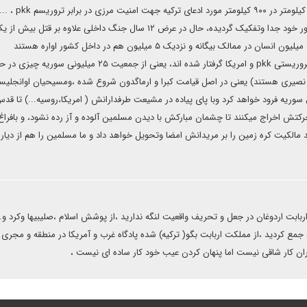
سال) به شرط تملیک تصرف کرده، نوار مرزی با ترکیه به عمق ۳۰ کیلوم
در حقیقت ۷۰ در صد خاک ومردم کشور سوریه از بدنه اصلی کشور خود جدا وتفکیک گردیده، حال در عرض ۱۲ سال جنگ داخلی علاوه بر قتل بیش ا
میلیون ومعلولیت (جسمی و روانی) ۳ ملیون و اوارگی بیش از ۹ میلیون انسان در ممالک بیگانه و نزدیک ۵ میلیون هم در داخل کشور اواره هستند
 و نصیری هستند) یعنی در اصل قیامت کبرا و ارماگدون شروع شده ،ومسیحیان اوانجلیس
سوریه فرود خواهد کرد وبا پای پیاده در مشیعت طرفدارانش ( امریکا،روسیه...) تا قد
تش اخراج میکنند تا چشمان مبارکش با دیدن مسلمین آلوده و آز رده نشود، و بافراغ 
کیت کره زمین را بر مریدانش امضا وتحویل خواهد داد و ما مسلمین را هم از دیار 
بابت اردوغان در جعل و تحریف واقعیت لنگه ندارید ،از پوشش اسلام ،صلیبیها وکرد و..
جمع کردید ،از مملکت اربابت بگو( ترکیه) شده پادگاه غرب و آمریکا در منطقه و مجری
ان کار شاقی نیست اما پنهان کردن عیب خود کار ساده ای نیست ،