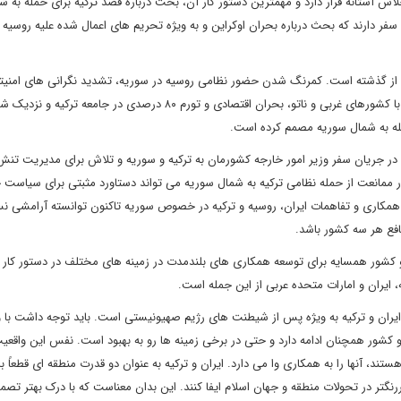
اجلاس سه جانبه روسای جمهوری ایران، روسیه و ترکیه در امتداد اجلاس آستانه قرار دارد و مهم‎ترین دستور کار آن، بحث درباره قصد ترکیه برای حمله
فر دارند که بحث درباره بحران اوکراین و به ویژه تحریم های اعمال شده علیه روسیه 
امروزه وضعیت سوریه متأثر از جنگ اوکراین و عوامل دیگر، متفاوت از گذشته است. کم‎رنگ شدن حضور نظامی روسیه در سوریه، تشدید نگرانی 
تحرکات کردهای سوریه، ارتقای محسوس جایگاه ترکیه در روابطش با کشورهای غربی و ناتو، بحران‎ اقتصادی و تورم ۸۰ درصدی در جامعه ترکیه 
مله به شمال سوریه مصمم کرده است.
و در جریان سفر وزیر امور خارجه کشورمان به ترکیه و سوریه و تلاش برای مدیریت تنش
ر ممانعت از حمله نظامی ترکیه به شمال سوریه می ‏تواند دستاورد مثبتی برای سیاست
یران در حفاظت از متحدین منطقه ای ‎اش باشد. همکاری و تفاهمات ایران، روسیه و ترکیه در خصوص سوریه تاکنون توانسته آرامشی
نافع هر سه کشور باشد.
و کشور همسایه برای توسعه همکاری های بلندمدت در زمینه های مختلف در دستور کار
ران و ترکیه به ویژه پس از شیطنت‏ های رژیم صهیونیستی است. باید توجه داشت با 
 همکاری دو کشور همچنان ادامه دارد و حتی در برخی زمینه ها رو به بهبود است. نفس این واقعی
تند، آنها را به همکاری وا می دارد. ایران و ترکیه به عنوان دو قدرت منطقه ای قطعاً ب