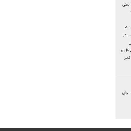
تر در ۹۰۰ کیلومتر مورد ادعای ترکیه جهت امنیت مرزی در برابر تروریسم pkk ، ... یعنی
ز یک
(ادلیب،حلب...) و نزدیک ۳ میلیون هم در بند و انقیاد گروهک تروریستی pkk و امریکا گرفتار شده اند، یعنی از جمعیت ۲۵ میلیونی سوریه چیزی در حد ۵
ی در
س
بال بر
فانی
.برای