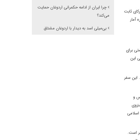
چرا ایران از ادامه حکمرانی اردوغان حمایت
ست. ترکیه از شرکای ثابت
می‌کند؟
اساس اعلام اداره آمار
بی‌میلی اسد به دیدار با اردوغان مشتاق
ستی برای
مسیر ایران به ترکیه و نیز پروژه های سدسازی ترکیه و مشکلات زیست‎محیطی این
 این سفر
 ‏فارس و
نزوی
 دیپلماسی جمهوری اسلامی
م این سفر است.