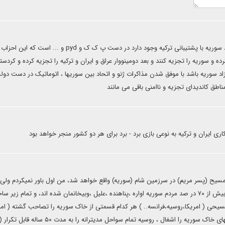
در شمال سوریه -- مناطقی که احتمال حمله ارتش آزاد سوریه با پشتیبانی ترکیه وجود دارد در دست پ ک ک و pyd و 
ده و سوریه را تجزیه کنند و بعد دومینووار عراق و ایران و ترکیه را تجزیه کرده و کردست
د سوریه باشد با موفق شدن مذاکرات ژنو و اتحاد بین سوریها ، اتوماتیک در دست دول
اطق کاندیدای تجزیه و ناامنی باقی می مانند
و نزول عیسی مسیح (پسر مریم) در سرزمین شام (سوریه) واقع خواهد شد، من اول باور نمیکردم ولی 
مقدمات وپیش در امدهای چند سال اخیر در سرزمین سوریه که بیش از ۷۰ در صد مردم سوریه اواره ،پناهنده ،علیل ،وبیخانمان شده اند، و تمام زی
 مسیحی ( امریکا،روسیه،فرانسه.. ) هر کدام قسمتی از خاک سوریه را تصاحب گشته ( امری