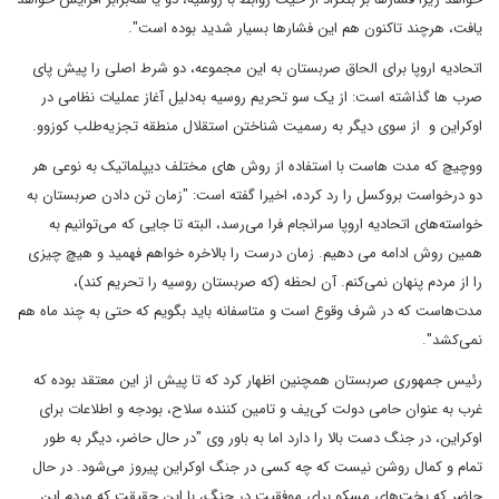
یافت، هرچند تاکنون هم این فشارها بسیار شدید بوده است".
اتحادیه اروپا برای الحاق صربستان به این مجموعه، دو شرط اصلی را پیش پای
صرب ها گذاشته است: از یک سو تحریم روسیه به‌دلیل آغاز عملیات نظامی در
اوکراین و از سوی دیگر به رسمیت شناختن استقلال منطقه تجزیه‌طلب کوزوو.
ووچیچ که مدت هاست با استفاده از روش های مختلف دیپلماتیک به نوعی هر
دو درخواست بروکسل را رد کرده، اخیرا گفته است: "زمان تن دادن صربستان به
خواسته‌های اتحادیه اروپا سرانجام فرا می‌رسد، البته تا جایی که می‌توانیم به
همین روش ادامه می دهیم. زمان درست را بالاخره خواهم فهمید و هیچ چیزی
را از مردم پنهان نمی‌کنم. آن لحظه (که صربستان روسیه را تحریم کند)،
مدت‌هاست که در شرف وقوع است و متاسفانه باید بگویم که حتی به چند ماه هم
نمی‌کشد".
رئیس جمهوری صربستان همچنین اظهار کرد که تا پیش از این معتقد بوده که
غرب به عنوان حامی دولت کی‌یف و تامین ‌کننده سلاح، بودجه و اطلاعات برای
اوکراین، در جنگ دست بالا را دارد اما به باور وی "در حال حاضر، دیگر به طور
تمام و کمال روشن نیست که چه کسی در جنگ اوکراین پیروز می‌شود. در حال
حاضر که بخت‌های مسکو برای موفقیت در جنگ، با این حقیقت که مردم این