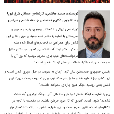
نویسنده: سعید هاشمی، کارشناس مسائل شرق اروپا
و دانشجوی دکتری تخصصی جامعه شناسی سیاسی
دیپلماسی ایرانی:
الکساندر ووچیچ، رئیس جمهوری
صربستان با اشاره به فشار همه جانبه ی غربی ها بر این
کشور برای همراهی در تحریم‌های اعمال‌شده علیه
مسکو، اعلام کرد: "لحظه تسلیم شدن صربستان مقابل
درخواست‌های غرب برای تحریم روسیه که وی آن را
«دوست دیرینه» بلگراد خواند، در حال نزدیک شدن است."
رئیس جمهوری صربستان بیان کرد: "زمان به سرعت در حال سپری شدن است و
این کشور جز تسلیم شدن مقابل خواسته غرب برای تحریم دوست دیرینه‌ این
کشور یعنی روسیه، دیگر هیچ چاره‌ای نخواهد داشت."
وی با اشاره به اینکه انتظار دارد طی ماه های آتی، جنگ اوکراین "به شدت
تشدید" شود، گفت: "نبردی که تا امروز جریان داشته، در مقایسه با آنچه در
انتظارمان است، تقریبا هیچ است و این شرایط کشور ما را تحت‌الشعاع قرار
خواهد زیرا فشارها بر بلگراد از حیث روابط با روسیه، دو یا سه‌برابر افزایش خواهد