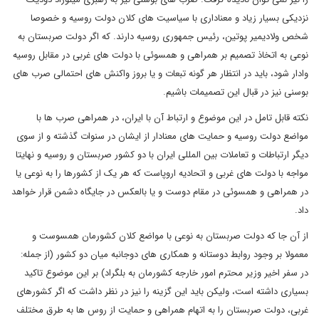
نزدیکی بسیار زیاد و معناداری با سیاسیت های کلان دولت روسیه و خصوصا
شخص ولادیمیر پوتین، رئیس جمهوری روسیه دارند. که اگر دولت صربستان به
نوعی به اتخاذ تصمیم بر همراهی و همسوئی با دولت های غربی در مقابل روسیه
وادار شود، باید در انتظار هر گونه تبعات و یا بروز واکنش های احتمالی صرب های
بوسنی نیز در قبال این تصمیمات باشیم.
نکته قابل تامل در این موضوع و ارتباط آن با ایران، در همراهی صرب ها با
مواضع دولت روسیه و حمایت های معنادار از ایشان در سنوات گذشته و از سوی
دیگر ارتباطات و تعاملات بین المللی ایران با دو کشور صربستان و روسیه و نهایتا
مواجه با دولت های غربی و اتحادیه اروپاست که هر یک از کشورها را به نوعی یا
در همراهی و همسوئی در مقام دوست و یا بالعکس در جایگاه دشمن قرار خواهد
داد.
از آن جا که دولت صربستان به نوعی با مواضع کلان کشورمان همسوست و
معمولا بر وجود روابط دوستانه و همکاری های دوجانبه میان دو کشور (از جمله:
در سفر اخیر وزیر محترم امور خارجه کشورمان به بلگراد) بر این موضوع تاکید
بسیاری داشته است، ولیکن باید این گزینه را نیز در نظر داشت که اگر کشورهای
غربی، دولت صربستان را به اتهام همراهی و حمایت از روس ها به طرق مختلف