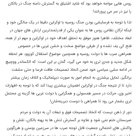
روس هایی مواجه خواهد بود که شاید اشتیاق به گسترش دامنه جنگ در بالکان
را نیز در سر می پرورانند!
لذا با توجه به فرسایشی بودن جنگ روسیه با اوکراین دقیقا در یک سالگی خود و
اینکه ارکان نظامی روس ها به عنوان یکی از قدرتمندترین ارتش های جهان در
ابعاد مختلف، ظاهرا هنوز موفق به تحقق اهداف خود در اوکراین و مهم تر از همه،
فتح کی یف نشده و از طرفی مواضع سخت و خشن غربی ها در خصوص
همراهی صرب ها با دولت روسیه و همچنین موضوع استقلال کوزوو، هر لحظه
شکل جدید و جدی تری به خود می گیرد، گمان بر این است: که الکساندر ووچیچ
در ادامه مشی سیاسی خود ضمن اتخاذ تصمیمات طاقت فرسا و حتی مشقت
برانگیز، تمایل بیشتری به انجام امور به صورت دیپلماتیک و اتلاف زمان بیشتر
دارد تا از نتیجه جنگ در اوکراین اطمینان بیشتری پیدا کند که با توجه به اظهارات
اخیر وی، حرکت در مسیر همسوئی و همگرایی با دولت غربی ها گزینه ی محتمل
تری بشمار می رود تا همراهی با دوست دیرینه‌شان!
دور از ذهن نیست که اتخاذ تصمیمات فوق و تبعات آن به دولت و مردم
صربستان ختم نمی شود و علاوه بر گسترش تنش ها به پهنه بالکان، نقش و
واکنش های احتمالی جمعیت قابل توجه صرب ها در سرزمین بوسنی و هرزگوین
را نیز نمی توان نادیده گرفت. صرب های بوسنی نیز به رهبری میلوراد دودیک