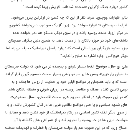
کشور درباره جنگ اوکراین «متحد» شده‌اند، افزایش پیدا کرده است."
بنابر اظهارات ووچیچ، صرف نظر از این که چه کسی در اوکراین پیروز می‌شود،
شرایط صربستان «دشوار» خواهد بود، زیرا "از یک سو غرب نمی‌خواهد کشوری
در مرکز اروپا، متحد روسیه باشد و در سوی دیگر، مسکو هم نمی‌خواهد همه
داشته‌های خود در حوزه بالکان را از دست دهد. به همین دلیل بلگراد، همچنان
جزء معدود بازیگران بین‌المللی است که درباره راه‌حل دیپلماتیک حرف می‌زند اما
دیگر هیچ‌کس اجازه اشاره به صلح را ندارد."
علی ای حال، موضوع اینجا بسیار بغرنج و پیچیده تر می شود که دولت صربستان
به عنوان یار دیرینه روس ها بر سر دو راهی بسیار سخت تصمیم گیری قرار گرفته
است که یا باید همچنان بر مواضع قبلی خود بر حمایت از روس ها بماند و به
نوعی تامین کننده اهداف و مقاصد روسیه در اروپای شرقی و منطقه بالکان باشد
که در این صورت باید در انتظار تحریم های سخت اقتصادی، اعمال محدودیت
های شدید سیاسی و یا حتی مواضع نظامی غربی ها در قبال کشورش باشد. و یا
از سوی دیگر اینکه تغییر اساسی در رفتار دیپلماتیک از خود نشان دهد و مطابق با
خواست غربی ها دولت روسیه را تحریم کند و از همراهی های گذشته با آن
امتناع ورزد که در این صورت هم باز دولت صربستان با خطرات و تهدیدات سخت