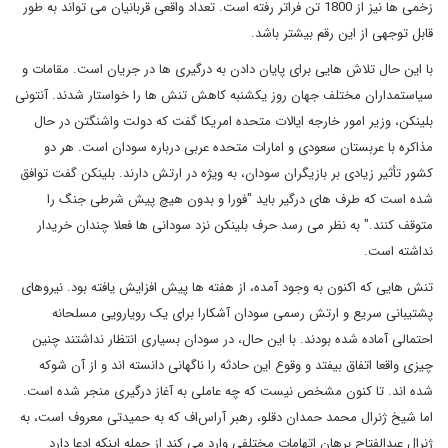
زخمی ها نیز از 1800 تن فراتر رفته است. تعداد واقعی قربانیان می تواند به طور
قابل توجهی از این رقم بیشتر باشد.
با این حال تلاش هایی برای پایان دادن به درگیری ها در جریان است. مقامات و
سیاستمداران مختلف جهان روز یکشنبه کاهش تنش ها را خواستار شدند. آنتونی
بلینکن، وزیر امور خارجه ایالات متحده امریکا گفت که دولت واشنگتن در حال
مذاکره با عربستان سعودی و امارات متحده عربی درباره سودان است. هر دو
کشور تأثیر زیادی بر بازیگران سودان، به ویژه در ارتش دارند. بلینکن گفت توافق
شده است که طرف های درگیر باید "فورا و بدون هیچ پیش شرطی جنگ را
متوقف کنند." به نظر می رسد حرف بلینکن نزد سودانی ها فعلا چندان خریدار
نداشته است.
تنش هایی که اکنون به وجود آمده، از هفته ها پیش افزایش یافته بود. نیروهای
پشتیبانی سریع و ارتش رسمی سودان آشکارا برای یک رویارویی مسلحانه
احتمالی آماده شده بودند. با این حال، در سودان بسیاری انتظار نداشتند چنین
چیزی واقعا اتفاق بیفتد و وقوع این حادثه را ناگهانی دانسته اند و از آن شوکه
شده اند. تا کنون مشخص نیست که چه عاملی به آغاز درگیری منجر شده است.
اما شیخ ژنرال محمد حمدان دقلو، رهبر آر‌اس‌اف که به حمیدتی معروف است، به
ژنرال عبدالفتاح برهان اتهامات مختلفی وارد می کند از جمله اینکه ادعا دارد