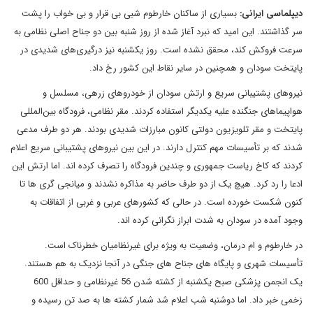
دیپلماسی ایرانی:
بسیاری از ساکنان خارطوم شبی بی قرار و بی خواب را پشت
سر گذاشتند. این امید که نبرد آغاز شده از روز شنبه بین دو جناح اصلی نظامی به
سرعت فروکش کند، محقق نشده است. روز یکشنبه نیز درگیری‌های شدیدی در
پایتخت سودان و همچنین در سایر نقاط این کشور رخ داد.
نیروهای پشتیبانی سریع و ارتش سودان از خودروهای زرهی، مسلسل و
هواپیماهای جنگنده علیه یکدیگر استفاده کردند. مقر نظامی، فرودگاه بین‌المللی
پایتخت و مقر تلویزیون دولتی کانون مبارزات شدیدی بودند. هر دو طرف مدعی
شدند که بر تأسیسات مهم کنترل دارند. در این بین نیروهای پشتیبانی سریع اعلام
کردند که کاخ ریاست جمهوری و چندین فرودگاه را تصرف کرده اند. اما ارتش این
ادعا را رد کرد. هیچ یک از دو طرف حاضر به مذاکره نشدند و میانجی گری ها تا
کنون شکست خورده است. در حالی که کشورهای عربی و غربی از اتفاقات به
وجود آمده در سودان به شدت ابراز نگرانی کرده اند.
در خارطوم و ام درمان، وضعیت به ویژه برای غیرنظامیان خطرناک است.
تأسیسات شهری و پایگاه های جناح های جنگی در آنجا نزدیک به هم هستند.
یک انجمن پزشکی صبح یکشنبه از کشته شدن 56 غیرنظامی و حداقل 600
زخمی خبر داد. اما دوشنبه شب اعلام شد شمار کشته ها به صد تن رسیده و