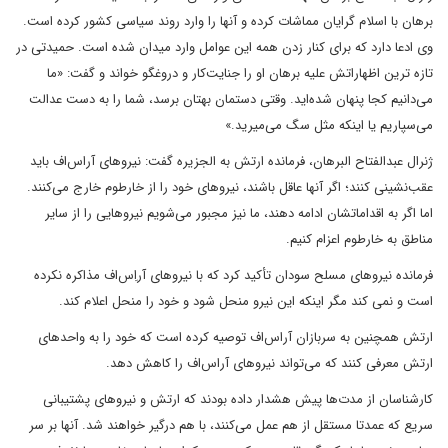
برهان با اسلام گرایان مماشات کرده و آنها را وارد روند سیاسی کشور کرده است.
وی ادعا دارد که برای کنار زدن همه این عوامل وارد میدان شده است. حمیدتی در
تازه ترین اظهاراتش علیه برهان او را جنایت‌کار و دروغگو خواند و گفت: «ما
می‌دانیم کجا پنهان شده‌اید. وقتی دستمان بهتان برسد، شما را به دست عدالت
می‌سپاریم یا اینکه مثل سگ می‌میرید.»
ژنرال عبدالفتاح البرهان، فرمانده ارتش به الجزیره گفت: نیروهای آراس‌اف باید
عقب‌نشینی کنند؛ اگر آنها عاقل باشند، نیروهای خود را از خارطوم خارج می‌کنند.
اما اگر به اقداماتشان ادامه دهند، ما نیز مجبور می‌شویم نیروهایی را از سایر
مناطق به خارطوم اعزام کنیم.
فرمانده نیروهای مسلح سودان تأکید کرد که با نیروهای آراِس‌اف مذاکره نکرده
است و نمی کند مگر اینکه این نیرو منحل شود و خود را منحل اعلام کند.
ارتش همچنین به سربازان آر‌اس‌اف توصیه کرده است که خود را به واحدهای
ارتش معرفی کنند که می‌تواند نیروهای آر‌اس‌اف را کاهش دهد.
کارشناسان از مدت‌ها پیش هشدار داده‌ بودند که ارتش و نیروهای پشتیبانی
سریع که عمدتا مستقل از هم عمل می‌کنند، با هم درگیر خواهند شد. آنها بر سر