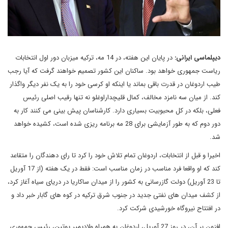
دیپلماسی ایرانی:
در پایان این هفته، در 14 مه، ترکیه میزبان دور اول انتخابات
ریاست جمهوری خواهد بود. ساکنان این کشور تصمیم خواهند گرفت که آیا رجب
طیب اردوغان در قدرت باقی بماند یا اینکه او کرسی خود را به یک نفر دیگر واگذار
کند. از میان سه نامزد مخالف، کمال قلیچداراوغلو نه تنها رقیب اصلی رئیس
فعلی، بلکه در کل محبوبیت بسیاری دارد. کارشناسان پیش بینی می کنند کار به
دور دوم که به طور آزمایشی برای 28 مه برنامه ریزی شده است، کشیده خواهد
شد.
اخیرا و قبل از انتخابات، اردوغان تمام تلاش خود را کرد تا رای دهندگان را متقاعد
کند که او واقعا فرد مناسب در زمان مناسب است: فقط در یک هفته (از 17 آوریل
تا 23 آوریل) دولت گازرسانی به کشور را از میدان ساکاریا در دریای سیاه آغاز کرد،
از کشف میدان های نفتی جدید در جنوب شرق ترکیه در کوه های گابار خبر داد و
در افتتاح نیروگاه خورشیدی شرکت کرد.
افزون بر آن، در روز 27 آوریل، اردوغان به همراه ولادیمیر پوتین، رئیس جمهوری