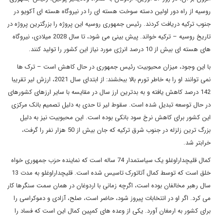
روسیه از راه دور اولین دسته سوخت هسته ای را در نیروگاه هسته ای آکویو در
جنوب ترکیه دریافت کردند. رئیس جمهوری روسیه این پروژه را بزرگترین پروژه در
تاریخ روسیه – ترکیه خواند. پیش بینی می شود، تا سال 2028 میلادی، نیروگاه
های هسته ای بیش از 10 درصد انرژی مورد نیاز این کشور را تولید کنند.
با این وجود، میزان محبوبیت رئیس جمهوری در حال کاهش است – ترک ها
نمی توانند او را به خاطر تورم بالا ببخشند: از ابتدای سال 2021، ارزش لیر تقریبا
142 درصد کاهش یافته و به بدترین ارز سال در مقایسه با سایر ارزهای کشورهای
در حال توسعه تبدیل شده است. سقوط لیر تا حدی به دلیل تصمیم بانک مرکزی
این کشور برای کاهش نرخ سود بانکی بوده است. این محبوبیت نیز به دلیل
بزرگ ترین زلزله در جنوب شرق ترکیه که جان بیش از 50 هزار نفر را گرفت،
خرابتر شد.
کمال قلیچداراوغلو یک سیاستمدار 74 ساله است که نماینده حزب جمهوری خواه
خلق است که توسط کمال آتاتورک تاسیس شده است. قلیچداراوغلو به مدت 13
سال رهبر مخالفان بوده است، اگرچه زمانی با اردوغان در همان سمت سنگرها کار
می کرد. اگر او در انتخابات پیروز شود، حاضر است، صلح، آزادی و دموکراسی را
برای کشور به ارمغان آورد. یکی از وعده های کمپین کمال این است که فساد را