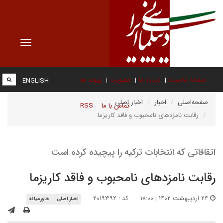
Toggle
vigation
صفحه نخست
درباره ما
عضویت
پیوند ها
ENGLISH
صفحه‌اصلی
اخبار
اخبار اصلی
تماس با ما
RSS
رقابت نامزدهای نامحبوب و فاقد کاریزما
اتقاقاتی که انتخابات ترکیه را پیچیده کرده است
رقابت نامزدهای نامحبوب و فاقد کاریزما
۲۴ اردیبهشت ۱۴۰۲ | ۱۸:۰۰
کد : ۲۰۱۹۳۹۲
اخبار اصلی
خاورمیانه