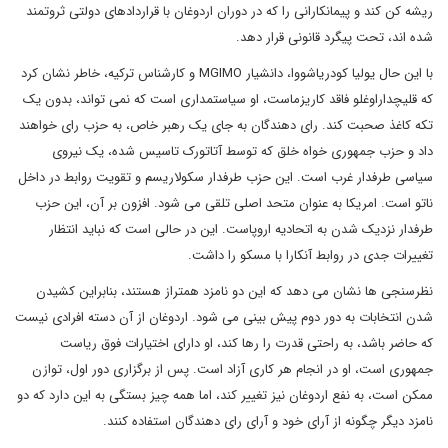
ریشه کن کند و پیمانکارانی را که در دوران اردوغان با قراردادهای دولتی ثروتمند
شده اند، تحت پیگرد قانونی قرار دهد.
با این حال یولیا کودریاشووا، دانشیار MGIMO و کارشناس ترکیه، خاطر نشان کرد
که قلیچداراوغلو فاقد کاریزماست، او سیاستمداری است که نمی تواند، بدون یک
تکه کاغذ صحبت کند. رای دهندگان به جای یک رهبر خاص، به حزب رای خواهند
داد و حزب جمهوری خواه خلق که توسط آتاتورک تاسیس شده، یک نیروی
سیاسی طرفدار غرب است. این حزب طرفدار سکولاریسم و تقویت روابط در داخل
ناتو است. امریکا به عنوان متحد اصلی تلقی می شود. افزون بر آن، این حزب
طرفدار نزدیک شدن به اتحادیه اروپاست. این در حالی است که نباید انتظار
تغییرات جدی در روابط آنکارا با مسکو را داشت.
نظرسنجی ها نشان می دهد که این دو نامزد همتراز هستند، بنابراین کشیدن
شدن انتخابات به دور دوم پیش بینی می شود. اردوغان از آن دسته افرادی نیست
که حاضر باشد، به راحتی قدرت را رها کند، او دارای اختیارات فوق ریاست
جمهوری است، او در انجام هر کاری آزاد است. پس از برگزاری دور اول، توازن
ممکن است، به نفع اردوغان نیز تغییر کند، اما همه چیز بستگی به این دارد که دو
نامزد دیگر چگونه از آرای خود و آرای رای دهندگان استفاده کنند.