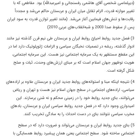
(دیپلماسی شخصی آقای هاشمی رفسنجانی و امیرعبدالله) بود. مقاطعی که با
تغییر موازنه قدرت، الزام تقابل میان ایران و عربستان حاکم می‌شد و مجددأ
رقابت‌ها و تنش‌های فیمابین آغاز می‌شد. (مانند تغییر توازن قدرت به سود ایران
پس از سقوط صدا 2003 و شبه‌انقلاب‌های عربی 2010)
3) فصل جدید روابط احیائ روابط ایران و عربستان طی نیم قرن گذشته نیز مانند
ادوار گذشته، ریشه در تصمیات نخبگان سیاسی و الزامات ژئوپلوتیک دارد اما در
این مقطع مستظهر به یک سرمایه اجتماعی نیز هست. این سرمایه اجتماعی،
هویت نوظهور جهان اسلام است که بر مبنای ارزش‌های وحدت، ثبات و صلح
شکل گرفته است.
4) نتیجه اینکه مبنا و استوانه‌های روابط جدید ایران و عربستان علاوه بر اراده‌های
سیاسی، اراده‌های اجتماعی در سطح جهان اسلام نیز هست و تهران و ریاض
می‌توانند، بنای جدید روابط خود را در زمینی محکم و نه شنی برسازند. این
امیدواری وجود دارد که در فصل جدید روابط سیاسی ایران و عربستان، بادهای
مخرب سیاسی نتوانند بنای در دست احداث را به سادگی تخریب کنند.
5) بنای جدید روابط ایران و عربستان می‌تواند و ضرورت دارد که در سطح
اجتماعی ساخته شود. سطح اجتماعی یعنی همان پیشبرد روابط همسایگی با