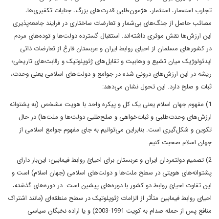
تجارب استعمار، استثمار، هژمون‌طلبی قدرت‌های بزرگ، جنایات تکفیری‌ها،
مصائب حاصل از جنگ‌های بی‌شمار و تعارضات ساختاری در فرایند جامعه‌پذیری
این ارزش‌ها نقش موثری داشته‌اند. استقبال گسترده دولت‌ها و توده‌های مردم
در کشورهای مسلمان از احیای روابط ایران و عربستان فارغ از تعارضات ذاتی
ایدئولوژیک میان تشیع و وهابیت و تقابل‌های ژئوپلوتیک و رقابت‌های تاریخی؛
ریشه در این ارزش‌های درونی شده در جوامع و دولت‌های اسلامی یعنی وحدت،
ثبات و صلح دارد. این تحول نشان می‌دهد:
1) مفهوم جهان اسلام یعنی یک کل و پیکره واحد با هویت مشخص (به پشتوانه
ارزش‌های وحدت‌طلبی و ثبات‌خواهی و صلح‌طلبی دولت‌ها و ملت‌ها) در حال
تکوین و شکل‌گیری است. بنابراین می‌توانیم به جای مفهوم جوامع اسلامی از
جهان اسلام صحبت کنیم.
2) تصمیم دولتمردان ایران و عربستان برای احیائ روابط فیمابین؛ این‌بار دارای
پشتوانه‌های هویتی در سطح ملت‌ها و دولت‌های اسلامی (جهان اسلام) است و
این تفاوت احیائ روابط دو کشور با دوره‌های پیشین است. در دوره‌های گذشته،
احیای روابط فیمابین متأثر از الزامات ژئوپلوتیک در سطح منطقه‌ای (مانند اشتراک
منافع پس از حمله صدام به کویت 1991-2003) و یا اراده نخبگان سیاسی