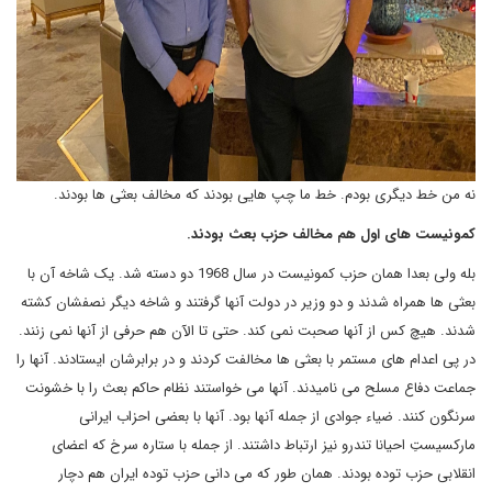
نه من خط دیگری بودم. خط ما چپ هایی بودند که مخالف بعثی ها بودند.
کمونیست های اول هم مخالف حزب بعث بودند.
بله ولی بعدا همان حزب کمونیست در سال 1968 دو دسته شد. یک شاخه آن با
بعثی ها همراه شدند و دو وزیر در دولت آنها گرفتند و شاخه دیگر نصفشان کشته
شدند. هیچ کس از آنها صحبت نمی کند. حتی تا الآن هم حرفی از آنها نمی زنند.
در پی اعدام های مستمر با بعثی ها مخالفت کردند و در برابرشان ایستادند. آنها را
جماعت دفاع مسلح می نامیدند. آنها می خواستند نظام حاکم بعث را با خشونت
سرنگون کنند. ضیاء جوادی از جمله آنها بود. آنها با بعضی احزاب ایرانی
مارکسیستِ احیانا تندرو نیز ارتباط داشتند. از جمله با ستاره سرخ که اعضای
انقلابی حزب توده بودند. همان طور که می دانی حزب توده ایران هم دچار