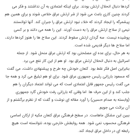
کردها دنبال انحلال ارتش بودند. برای اینکه اعتمادی به آن نداشتند و فکر می
کردند چنین کاری باعث می شود از شر ارتش عراق خلاص شوند و برای همین هم
پیشمرگه را ایجاد کردند که خلاء نبود ارتش عراق را جبران کند. آنها توانستند
نیمی از سلاح ارتش عراق را به دست آورند. این را همه می دانند و بر کسی
پوشیده نیست. سه گردان ارتش سقوط کردند. این سلاح ها را هنوز کردها دارند،
اما سلاح ها دیگر قدیمی شده است.
به هر حال، برای عده ای مصلحتی بود که ارتش عراق منحل شود. از جمله
اسرائیل به دنبال انحلال ارتش عراق بود. او هم از این کار نفع می برد.
بنابراین اصل فکر غلط بود. کنعان خودش چه طرح و پیشنهادی داشت، می گفت
که مسعود بارزانی رئیس جمهوری عراق شود. برای او هم تبلیغ می کرد و همه جا
می گفت رئیس جمهور قابل اعتمادی است که می تواند اعتماد دیگران را هم
جلب کند و از این حرف ها. اما وقتی که بارزانی رفت خودش گارد جمهوری
(وابسته به صدام حسین) را آورد مقاله ای نوشت و گفت که از نظرم برگشتم و از
آن برائت می جویم.
ببین این مشکل ماهاست. در سطح فرهنگی عراق کنعان مکیه از ارکان اساسی
فرهنگی محسوب نمی شود. همه روابطش خارجی بوده، نتوانسته است هیچ
رابطه ای در داخل عراق ایجاد کند.