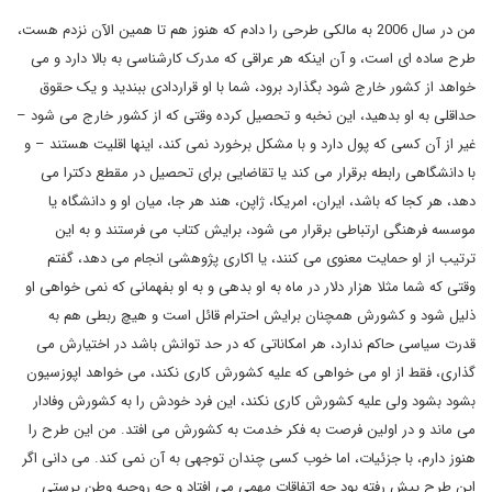
من در سال 2006 به مالکی طرحی را دادم که هنوز هم تا همین الآن نزدم هست،
طرح ساده ای است، و آن اینکه هر عراقی که مدرک کارشناسی به بالا دارد و می
خواهد از کشور خارج شود بگذارد برود، شما با او قراردادی ببندید و یک حقوق
حداقلی به او بدهید، این نخبه و تحصیل کرده وقتی که از کشور خارج می شود –
غیر از آن کسی که پول دارد و با مشکل برخورد نمی کند، اینها اقلیت هستند – و
با دانشگاهی رابطه برقرار می کند یا تقاضایی برای تحصیل در مقطع دکترا می
دهد، هر کجا که باشد، ایران، امریکا، ژاپن، هند هر جا، میان او و دانشگاه یا
موسسه فرهنگی ارتباطی برقرار می شود، برایش کتاب می فرستند و به این
ترتیب از او حمایت معنوی می کنند، یا اکاری پژوهشی انجام می دهد، گفتم
وقتی که شما مثلا هزار دلار در ماه به او بدهی و به او بفهمانی که نمی خواهی او
ذلیل شود و کشورش همچنان برایش احترام قائل است و هیچ ربطی هم به
قدرت سیاسی حاکم ندارد، هر امکاناتی که در حد توانش باشد در اختیارش می
گذاری، فقط از او می خواهی که علیه کشورش کاری نکند، می خواهد اپوزسیون
بشود بشود ولی علیه کشورش کاری نکند، این فرد خودش را به کشورش وفادار
می ماند و در اولین فرصت به فکر خدمت به کشورش می افتد. من این طرح را
هنوز دارم، با جزئیات، اما خوب کسی چندان توجهی به آن نمی کند. می دانی اگر
این طرح پیش رفته بود چه اتفاقات مهمی می افتاد و چه روحیه وطن پرستی