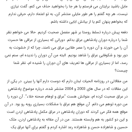
مایل باشید برایتان می فرستم یا هر جا را بخواهید حذف می کنم، گفت نیازی
نیست، هر چه گفتم را هر طور مایلی منتشر کن، به تو اعتماد دارم، حرفی ندارم
که بخواهم پنهان کنم یا از بیانش ابایی داشته باشم.
دفعه پیش درباره تسلط روستا بر شهر مفصل صحبت کردیم. حالا می خواهم نظر
شما را درباره دوران پادشاهی عراق بدانم. دورانی که بسیاری از عراقی ها حسرت
آن را می خورند و آن دوره را عصر طلایی عراق می نامند، چرا که از خشونت به
دور بود و شکوفایی عراق را شاهد بودیم. البته من آن دوران را ندیده ام، سنم نمی
رسد، اما از بسیاری از عراقی ها تعریف های آن دوران را شنیده ام، نظر شما
چیست؟
من مقالاتی در روزنامه الحیات لبنان دارم که دوست دارم آنها را ببینی. در یکی از
این مقالات که در سال های 2003 و 2004 منتشر شده، درباره موضوع پادشاهی
در عراق صحبت کرده ام، عنوانش هست "عراق و اوهام صحنه خلاء". آن دوره را
من دوره توهم می دانم. آن موقع هم عراق با مشکلات بسیاری روبه رو بود. در آن
موقع همه فکر می کردند که دوران پادشاهی در عراق مکمل پادشاهی اردن است
و این دو کشور به هم وابسته هستند. من در آن مقاله به پادشاهی اردن، ملک
حسین و شاهزاده حسن و شاهزاده رعد اشاره کردم و گفتم برای آنها عراق یک