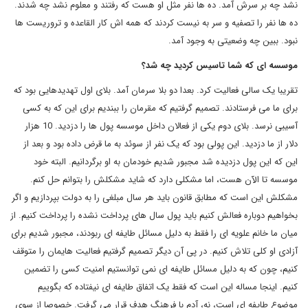
نشد چه بر سرش آمد. ده ها نفر مثل او هست که رفتند و معلوم نشد چه شدند.
ده ها نفر را تصفیه و سر به نیست کردند که همه اش کار القاعده و تروریست ها
نبود. ببین چه وضعیتی به وجود آمد.
موسسه ای که شما تاسیس کردید چه شد؟
تقریبا یک سالی فعالیت کرد. بعدا دو بلا سرمان آمد. بلای اول تهدیدهایی بود که
برای ما می فرستادند. تصمیم گرفتیم که مقرمان را ببندیم برای این که به کسی
آسیبی نرسد. بلای دوم یکی از فعالان داخل موسسه پول ها را دزدید. 10 هزار
دلار از ما دزدید. این پولی بود که یک نفر از سوئد به ما قرض داده بود و بعد از
این که این پول دزدیده شد مجبور شدیم خودمان به او برگردانیم. البته خود
موسسه تا الآن هست، اما مشکلی دارد که شاید مشکلش را بتوانم حل کنم.
مشکلش این است که مطابق قانون باید هر سال مبلغی را به دولت بپردازیم و اگر
بخواهیم دوباره فعالش کنیم باید پول سال های پرداخت نشده را پرداخت کنیم. از
میان ما خانم علویه ای را فقط به دلیل مسائل طایفه ای ربودند، مجبور شدیم برای
آزادی او کلی تلاش کنیم. در پی آن دیگر تصمیم گرفتیم فعالیت هایمان را متوقف
کنیم، چون که به دلیل مسائل طایفه ای نمی توانستیم امنیت کسی را تضمین
کنیم. اینجا مساله این است که فقط یک اتفاق طایفه ای نیفتاده که بگوییم
موضوع طایفه ای است، نه، آدم با فرهنگ هدف قرار می گرفت. خصوصا از سوی