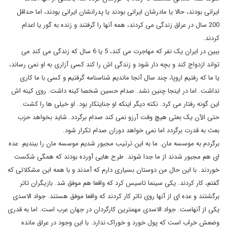
ایرانی بودند، حالا یا مادرشان ایرانی بودند یا پدرانشان ایرانی بودند، اما حداقل
200 سال در عراق زندگی می کردند، همه آنها را گرفتند و زنده به گور یا اعدام
کردند.
ببین در ایران یک نفر که مهاجرت می کند، 5 یا 6 سال که زندگی می کند می
تواند ازدواج کند و بچه دار شود و زندگی اش را کند کسی آزاری به او نمی رساند،
یا ما که رفتیم اروپا، چند سال آنجا ماندیم شناسنامه گرفتیم و کسی با ما کاری
نداشت. اما در اینجا چنین نشد. صدام حسین شخصا کینه داشت. روی کینه اش
این گونه رفتار می کرد. نکته دیگر اینکه او جنایتکار بود. او خیلی ها را کشت.
حتی الآن یک بعثی هیچ وقت آرزو نمی کند صدام برگردد. شاید بخواهد حزب
بعث به قدرت برگردد اما نمی خواهد دوران صدام تکرار شود.
برگردم به موسسه مان. ما به این ترتیب مجبور شدیم موسسه مان را ببندیم. عده
ای هم مجبور شدند از ما جدا شوند. طرح هایی آورده بودند که همگی شکست
خوردند. با این حال من دوستان بسیاری دارم که آمدند و با همه این مشکلاتی که
گفتم، کار کردند. یکی سینما تاسیس کرد که واقعا هم موفق شد. بازیگران تاتر
برگشتند و عده ای از آنها روی تاتر کار کردند که واقعا موفق هستند. جواد الاسدی
یکی از آنهاست. جواد الاسدی مهمترین کارگردان در جهان عرب است. اما به قدری
وضعش خراب است که پول خورد و خوراک ندارد. با این وجود در عراق مانده