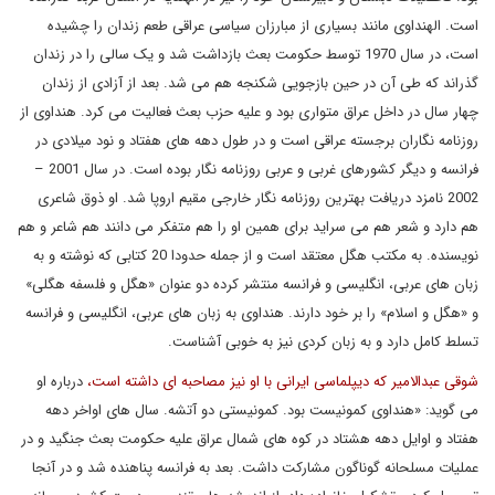
است. الهنداوی مانند بسیاری از مبارزان سیاسی عراقی طعم زندان را چشیده
است، در سال 1970 توسط حکومت بعث بازداشت شد و یک سالی را در زندان
گذراند که طی آن در حین بازجویی شکنجه هم می شد. بعد از آزادی از زندان
چهار سال در داخل عراق متواری بود و علیه حزب بعث فعالیت می کرد. هنداوی از
روزنامه نگاران برجسته عراقی است و در طول دهه های هفتاد و نود میلادی در
فرانسه و دیگر کشورهای غربی و عربی روزنامه نگار بوده است. در سال 2001 –
2002 نامزد دریافت بهترین روزنامه نگار خارجی مقیم اروپا شد. او ذوق شاعری
هم دارد و شعر هم می سراید برای همین او را هم متفکر می دانند هم شاعر و هم
نویسنده. به مکتب هگل معتقد است و از جمله حدودا 20 کتابی که نوشته و به
زبان های عربی، انگلیسی و فرانسه منتشر کرده دو عنوان «هگل و فلسفه هگلی»
و «هگل و اسلام» را بر خود دارند. هنداوی به زبان های عربی، انگلیسی و فرانسه
تسلط کامل دارد و به زبان کردی نیز به خوبی آشناست.
شوقی عبدالامیر که دیپلماسی ایرانی با او نیز مصاحبه ای داشته است،
درباره او
می گوید: «هنداوی کمونیست بود. کمونیستی دو آتشه. سال های اواخر دهه
هفتاد و اوایل دهه هشتاد در کوه های شمال عراق علیه حکومت بعث جنگید و در
عملیات مسلحانه گوناگون مشارکت داشت. بعد به فرانسه پناهنده شد و در آنجا