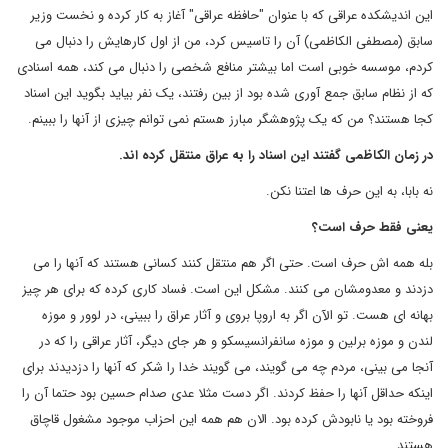
این اندیشکده عراقی که با عنوان "حافظه عراقی" آغاز به کار کرده و نخست وزیر
سابق (مصطفی الکاظمی) آن را تاسیس کرد، من از اول کارهایش را دنبال می
کردم، موسسه خوبی است اما بیشتر منافع شخصی را دنبال می کند، همه اسنادی
که از نظام سابق جمع آوری شده بود از بین رفتند، یک نفر بیاید بگوید این اسناد
کجا هستند؟ من که یک پژوهشگر مبارز هستم نمی توانم چیزی از آنها را ببینم.
در زمان الکاظمی گفتند این اسناد را به عراق منتقل کرده اند.
نه بابا، به این حرف ها اعتنا نکن.
یعنی فقط حرف است؟
بله همه اش حرف است. حتی اگر هم منتقل کنند کسانی هستند که آنها را می
دزدند و معدومشان می کنند. مشکل این است. فساد کاری کرده که برای هر چیز
بهانه ای هست. تو الآن اگر به اروپا بروی و آثار عراق را ببینی، در لوور و موزه
لندن و موزه برلین و موزه سانفرانسیسکو و هر جای دیگر، آثار عراقی را که در
آنجا می بینی، مردم چه می گویند، می گویند خدا را شکر که آنها را دزدیدند برای
اینکه حداقل آنها را حفظ کردند. اگر دست مثلا عدی صدام حسین بود حتما آن را
فروخته بود یا نابودش کرده بود. الان هم همه این احزاب موجود مشغول قاچاق
هستند.