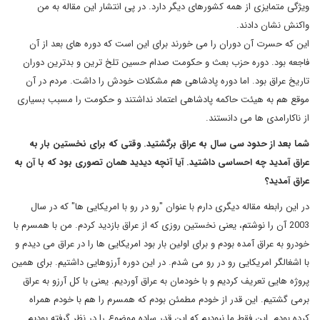
ویژگی متمایزی از همه کشورهای دیگر دارد. در پی انتشار این مقاله به من
واکنش نشان دادند.
این که حسرت آن دوران را می خورند برای این است که دوره های بعد از آن
فاجعه بود. دوره حزب بعث و حکومت صدام حسین تلخ ترین و بدترین دوران
تاریخ عراق بود. اما دوره پادشاهی هم مشکلات خودش را داشت. مردم در آن
موقع هم به هیئت حاکمه پادشاهی اعتماد نداشتند و حکومت را مسبب بسیاری
از ناکارامدی ها می دانستند.
شما بعد از حدود سی سال به عراق برگشتید. وقتی که برای نخستین بار به
عراق آمدید چه احساسی داشتید. آیا آنچه دیدید همان تصوری بود که با آن به
عراق آمدید؟
در این رابطه مقاله دیگری دارم با عنوان "رو در رو با امریکایی ها" که در سال
2003 آن را نوشتم، یعنی نخستین روزی که از عراق بازدید کردم. من با همسرم با
خودرو به عراق آمده بودم و برای اولین بار بود امریکایی ها را در عراق می دیدم و
با اشغالگر امریکایی رو در رو می شدم. در این دوره آرزوهایی داشتیم. برای همین
پروژه هایی تعریف کردیم و با خودمان به عراق آوردیم. یعنی با کل آرزو به عراق
برمی گشتیم. این قدر از خودم مطمئن بودم که همسرم را هم با خودم همراه
کرده بودم. این فقط ما نبودیم که این قدر ساده موضوع را در نظر گرفته بودیم.