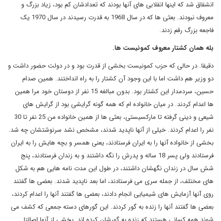
انشقاق شد که اینها انقلابی های آنها بودند که تعدادشان کم بود، زیاد بزرگ و
معروف نبودند. بعثی ها که در سال 1968 به قدرت رسیدند در سال 1970 یک
فاجعه بزرگ رقم زدند.
بله همان کشتار معروف کمونیست ها.
دقیقا. در حالی که حزب کمونیست بخشی از قدرت بود و در دولت حضور داشت و
دو وزیر هم داشت اما با این وجود آن کشتار را به راه انداختند. همین صدام
حسین، سردمدار این کشتار بود. بدون مبالغه 15 نفر از دوستان خود مرا همین
ها اعدام کردند. در میان خانواده ام که همه گونه گرایشی بود از گرایش های
شیعی و دینی گرفته تا مارکسیستی، بعثی ها از همین خانواده من 25 نفر تا 30
نفر را اعدام کردند. خیلی از آنها ناپدید شدند، مشخص نشد سرنوشتشان چه شد.
بخشی از خانواده آنها را به ایران فرستادند، یعنی همسر و بچه هایش را به ایران
فرستادند ولی پسر 18 ساله و پدرش را نگه داشتند و به زندان فرستادند، پنج
شش سال در زندان نگهشان داشتند، در طول این مدت نامه هایی هم به شکل
های مختلف، از جمله سری می فرستادند، اما بعد ناپدید شدند. بعضی ها گفتند
روی آنها آزمایش های شیمیایی انجام دادند، بعضی ها گفتند آنها را اعدام کردند،
بعضی ها گفتند آنها را زنده به گور کردند. این گورهای دسته جمعی که کشف می
شوند همه کسانی هستند که زنده به گورشان کرده اند. بخشی از آنها اصالتا