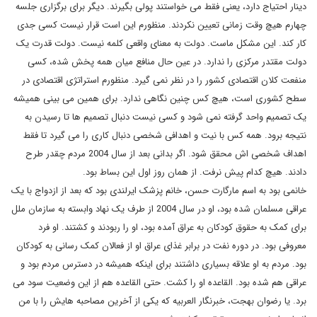
دینار احتیاج دارد، یعنی فقط می خواستند پولی بگیرند. دیگر برای برگزاری جلسه
چهارم هیچ وقت زمانی تعیین نکردند. منظورم این است قرار نیست کسی جدی
کار کند. این مشکل ماست. دولت به معنای واقعی کلمه نیست. دولت قدرت یک
دولت مقتدر مرکزی را ندارد. در عین حال منافع میان همه پخش شده، کسی
منفعت کلان اقتصادی کشور را در نظر نمی گیرد. منظورم استراتژی اقتصادی در
سطح کشوری است، هیچ کس چنین نگاهی ندارد. برای همین می بینی همیشه
یک تصمیم واحد گرفته نمی شود و کسی نیست دنبال تصمیم ها تا رسیدن به
نتیجه برود. همه کس با نیت و اهدافی شخصی دنبال کاری را می گیرد تا فقط
اهداف شخصی اش محقق شود. اگر بدانی بعد از سال 2004 مردم چقدر طرح
دادند. هیچ کدام پیش نرفت. از همان روز اول این بساط بود.
خانمی بود به اسم مارگارت حسن، خانم پزشک ایرلندی بود که بعد از ازدواج با یک
عراقی مسلمان شده بود، او در سال 2004 از طرف یک نهاد وابسته به سازمان ملل
برای کمک به حقوق کودکان به عراق آمده بود، او را ربودند و کشتند. او فرد
معروفی بود. در دوره نفت در برابر غذای عراق او از فعالان کمک رسانی به کودکان
بود. مردم به او علاقه بسیاری داشتند برای اینکه همیشه در دسترس مردم بود و
عراقی هم شده بود. القاعده او را کشت. حتی القاعده هم از این وضعیت سود می
برد. یا رضوان بهجت، خبرنگار العربیه که یکی از آخرین مصاحبه هایش را با من