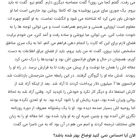
می رفت، گفتم کجا می روی؟ گفت مصاحبه دیگری دارم. گفتم نرو. گفت نه باید
بروم. یک جوری عبای عربی پوشیده بود که کاملا روشن بود خارجی است اما او
خودش باور نمی کرد که شناخته می شود و انگشت نماست. به او گفتم چهره ات
معلوم است اروپایی هستی و مترجم همراهت است و می توانی توجه ها را به
خودت جلب کنی. می توانی عبا نپوشی و ساده رفت و آمد کنی، من خودم برایت
فضای لازم برای این که کارت را انجام دهی فراهم می کنم، اما به یک سری مناطق
مشخص نباید بروی، گفت نه من باید بروم، باید از فضای عراق اطلاعات به دست
آورم، همچنان در حال و هوای فرانسوی اش بود و تهدیدها را درک نمی کرد.
مقاله اش را همان جا نوشت و از پیش من رفت تا به قرارش برسد. در راه او را
ربودند. شش ماه او را گروگان گرفتند. در این رابطه حتی مترجمش بازداشت شد.
فرانسوی ها 7 میلیون دلار پرداخت کردند تا آزاد شد. بعد از اینکه آزاد شد از
کارش استعفا داد و دیگر کار نکرد و خودش را ناپدید کرد. وقتی آزاد شد به لحاظ
روانی ویران شده بود، دوره ربایش او را نابود کرده بود. به او تعدی نکرده بودند
اما روحیه اش بسیار صدمه دیده بود. او با یک پشتوانه معروف از دوره روزنامه
نگاری اش آمده بود و چنین ضربه ای به او وارد شده بود. اما مقاله او را به زبان
های مختلف ترجمه کردند و اسم من هم در آن بود که به من ناسزا می گفت.
الآن آیا احساس نمی کنید اوضاع بهتر شده باشد؟