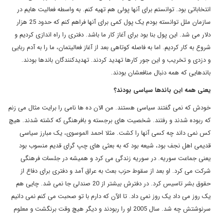
انتخاباتی بود. توانستم برای آنها پولی هم تهیه کنم. به واسطه فعالیت هایم در
سازمان ملل توانسته بودم یک پول کمی برای آنها فراهم کنم که حدود 25 هزار
دلار می شد. این پول بنا بود برای آغاز کار ما باشد. دفتری را راه اندازی کردیم و
شروع به کار کردیم. اما به فاصله کوتاهی بعد از آغاز فعالیتمان، ما را به آدم ربایی
و دزدی و تخریب و این جور کارها تهدید کردند. تهدیدکنندگان باندها بودند.
باندهایی که همه دنبال منافعشان بودند.
یعنی همه این باندها سیاسی بودند؟
خودش که نمی گفتند سیاسی هستند. من الان ده ها نامی را برایت مثال می زنم
که ربوده شدند و رفتند. شخصیت های برجسته و بافرهنگی که کشته شدند. هیچ
کس نمی داند چه کسی آنها را کشت. مثلا احمد الموسوی، یک مبارز سیاسی
قدیمی اهل نجف بود، شیعه بود که به بعثی های چپ گرای قدیم منسوب بود
یعنی جماعت سوریه. در سوریه زندگی می کرد و همیشه در جلسات فرهنگی
شرکت می کرد. او بعد از سقوط حزب بعث به عراق آمد و دفتری برای دفاع از
حقوق بشر تاسیس کرد. در دفترش بیشتر از 20 صندلی جا نمی شد. چایی هم
یک روز می داد یک روز نمی داد. تا الآن که دارم با تو صحبت می کنم نمی دانیم
سرنوشتش چه شد. سال 2005 او را ربودند و دیگر هیچ وقت برنگشت و معلوم