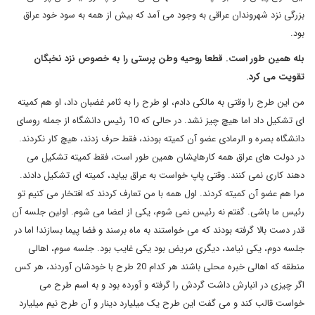
بزرگی نزد شهروندان عراقی به وجود می آمد که بیش از همه به سود خود عراق
بود.
بله همین طور است. قطعا روحیه وطن پرستی را به خصوص نزد نخبگان
تقویت می کرد.
من این طرح را وقتی به مالکی دادم، او طرح را به ثامر غضبان داد، او هم کمیته
ای تشکیل داد اما هیچ چیز نشد. در حالی که 10 رئیس دانشگاه از جمله روسای
دانشگاه بصره و الرمادی عضو آن کمیته بودند، فقط حرف زدند، هیچ کار نکردند.
در دولت های عراق همه کارهایشان همین طور است، فقط کمیته تشکیل می
دهند کاری نمی کنند. وقتی پاپ خواست به عراق بیاید، کمیته ای تشکیل دادند.
مرا هم عضو آن کمیته کردند. اول همه با من تعارف کردند که افتخار می کنیم تو
رئیس ما باشی. گفتم نه رئیس نمی شوم، یکی از اعضا می شوم. اولین جلسه آن
قدر دست بالا گرفته بودند که می خواستند به ماه برسند و فضا پیما بسازند! اما در
جلسه دوم، یکی نیامد، دیگری مریض بود یکی غایب بود. جلسه سوم، اهالی
منطقه که اهالی خبره محلی باشند هر کدام 20 طرح با خودشان آوردند، هر کس
اگر چیزی در انبارش داشت گردش را گرفته و آورده بود و به اسم طرح می
خواست قالب کند و می گفت این طرح یک میلیارد دینار و آن طرح نیم میلیارد