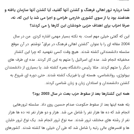
شما درباره ترور اهالی فرهنگ و کشتن آنها گفتید، آیا کشتن آنها سازمان یافته و
هدفمند بود یا از سوی کشوری خارجی طراحی و اجرا می شد یا این که، نه،
صرفا احزاب برای اهداف حزبی خودشان این کارها را می کردند؟
این که گفتی خیلی مهم است. به نکته بسیار مهمی اشاره کردی. من در سال
2004 مقاله ای را با عنوان "کشتن اهالی فرهنگ در عراق" نوشتم. در آن موقع
سلسله دانشمندانی کشته شدند. هیچ وقت کسی نفهمید که چرا این کشتارِ
مخفیانه انجام شد. عده ای اسرائیل را متهم به این کار کردند. عده ای طرف های
دیگر را متهم کردند. مثلا رئیس دانشگاه بصره کشته شد. یا بسیاری از دانشمندان
بیولوژی، روانشناسی، هسته ای یا فیزیک کشته شدند. حتی دوره ای شروع به
کشتن دانشمندان و استادان زبان و زبان شناسی کردند.
همه این کشتارها بعد از سقوط حزب بعث در سال 2003 بود؟
بله همه اینها بعد از سقوط حکومت صدام حسین روی داد. سلسله ترورهایی
انجام شد که ده ها هزار نفر را شامل می شد. هزار و دو هزار نفر نه؛ ده ها هزار
نفر از رشته های مختلف ترور شدند. سه نوع ترور انجام شد. یک نوع ترور خلبان
ها و افسرهای عالی رتبه را شامل شد که طی آن خیلی ها کشته شدند. کشورهای