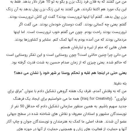
من می گفتند که به فلان فرد زنگ بزن و بگو به تو 10 هزار دلار بدهد. فقط به
این یک مورد هم اکتفا نکردند، هی گفتند به این زنگ بزن پول بدهد به آن زنگ
بزن پول بدهد. گفتم آیا اینها تروریست بودند؟ گفت ای کاش تروریست بودند.
گفتم: یعنی چه کسانی بودند. گفت دوستان خودمان بودند. می گفت اگر
تروریست بودند راحت بودم. چون می گفتم خوب تروریست است. اما اینها
مردمانی بودند که من آمده بودم به آنها کمک کنم. عشایر و کشاورزها بودند.
همان هایی که منم از تیره و تبارشان هستم.
می دانی چرا چنین حالتی است؟ چون روستایی است و این تفکر روستایی است
که حاکم شده. یعنی چیزی که از زمان صدام حسین به شدت قدرت گرفته بود.
یعنی حتی در اینجا هم غلبه و تحکم روستا بر شهر خود را نشان می دهد؟
بله دقیقا.
من که به وقتش آمدم، ظرف یک هفته گروهی تشکیل دادم با عنوان "عراق برای
نوآوری" .(Iraq for Creativity) همه ما می خواستیم برای ایجاد یک فرهنگ
جدید سهیم باشیم. به همین منظور سازمانی تشکیل دادم که حداقل 50 نفر از
نویسندگان مشهور و استادان معروف و نقاش های شناخته شده در سطح جهانی
عضو آن شدند. هدف اصلی ما کمک به هنرمندان و نویسندگان جوان و چاپ آثار
آنها و حمایت از فعالیت های زنان و همچنین حمایت از آنها در حوزه های