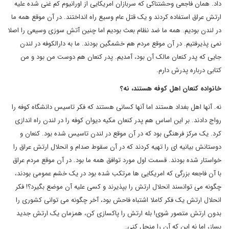
داد. همان فاجعی وحشتناکی که سربازان امریکایی از اورانیوم کم غنی شده علیه
ارتش عراق استفاده کردند و یک قتل عام وسیع راه انداختند. در آن موقع همه ما
در لندن بودیم. همه ما ضد نظام بعث بودیم اما چنین آتش سوزی وسیعی را اصلا
نمی پذیرفتیم. در آن موقع مردم هم خشمگین بودند. ما به دارالکوفه در لندن
جایی که پدر کنعان مالک آن بود، آمدیم. پدر کنعان هم دوست من بود و من
کتابی درباره پدرش دارم.
خانواده کنعان اهل کوفه هستند، نه؟
نه. آنها اهل بغداد هستند اما آنها کسانی هستند که فکر تاسیس دانشگاه کوفه را
رواج دادند. بر این اساس هم پدر کنعان مکیه دیوان کوفه را در لندن راه اندازی
کرد. یک مرکز فرهنگی بود که در آن موقع در لندن تاسیس شده بود. کنعان و
دوستانش بیانیه ای را تهیه کردند که در آن سقوط صدام و انحلال ارتش عراق را
خواستار شده بودند. قسمت اول مورد توافق همه ما بود. در آن موقع مردم عراق
با آن فاجعه بزرگی که امریکایی ها مرتکب شده بود در یک خشم عمومی بودند،
چگونه می توانسند انحلال ارتش را بپذیرند و کسی علیه آن موضع بگیرد؟! فکر
انحلال ارتش یک فکر کاملا اشتباه فاحش بود، آخر چگونه می توانی کشوری را
بدون ارتش متصور شوی! بله ارتش را پاکسازی کن، همزمان یک ارتش جدید
بساز، اما نه این که آن را منحل کنی.