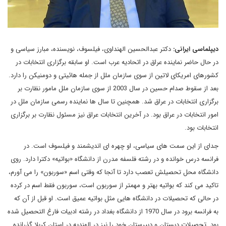
دیپلماسی ایرانی:
دکتر عبدالحسین الهنداوی، فیلسوف، نویسنده، مبارز سیاسی و
در حال حاضر نماینده عراق در اتحادیه عرب است. او سابقه برگزاری انتخابات در
کشورهای امریکای لاتین از سوی سازمان ملل از جمله هائیتی و دومنیکن را دارد.
بعد از سقوط صدام حسین در سال 2003 از سوی سازمان ملل مامور نظارت بر
برگزاری انتخابات در عراق شد. همچنین تا سال ها نماینده رسمی سازمان ملل در
امور انتخابات در عراق بود. در آخرین انتخابات عراق نیز مسئول نظارت بر برگزاری
انتخابات بود.
جدای از این سمت های سیاسی، او چهره ای اندیشمند و فیلسوف است. در
فرانسه درس خوانده و در رشته فلسفه مدرن از دانشگاه «بواتیه» دکترا دارد. روی
دانشگاه محل تحصیلش تعصب دارد تا آنجا که وقتی اسم «سوربون» را می آورم،
تاکید می کند که بواتیه بهتر و مهمتر از سوربون است، سوربون فقط اسم در کرده
در حالی که تحصیلات در دانشگاه هایی مثل بواتیه عمیق است. او قبل از آن که
به فرانسه برود در سال 1970 از دانشگاه بغداد در رشته ادبیات فارغ التحصیل شده
بود. تحصیلات دبستان و دبیرستان خود را نیز در الهندیه در استان کربلا گذرانده