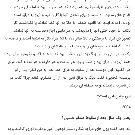
واقعا ساده بودیم. افراد دیگری هم بودند که هم نظر ما نبودند اما برای خودشان
طرح های متنوعی داشتند و برای تحقق آنها با کلی امید و آرزو به عراق آمده
بودند. آمدند اینجا اما ناامید شدند. یا حالا به آنها فضا ندادند یا نگذاشتند کار
بکنند، یا احیانا حتی آنها را دزدیدند، به هر دلیلی اجازه فعالیت به آنها ندادند.
تصور کن افراد با فرهنگی با 20 هزار دلار یا 50 هزار دلار به اینجا آمدند و تا قدم به
کشور گذاشتند یا خودشان را ربودند یا پول هایشان را دزدیدند.
یک بار دوستی به من زنگ زد. این موقعی بود که ما همه فکر و ذکرمان عراق بود،
همه آرزومان عراق بود و شب و روز هر ساعت و هر دقیقه و هر لحظه فقط عراق
می گفتیم. این دوست بعد از سقوط به عراق آمد. بعدا به من تلفن زد، از او
پرسیدم کجایی؟ گفت دیگر به عراق نمی آیم. از آن متنفرم. گفتم چرا؟ گفت مرا
در ناصریه دزدیدند و به منطقه ای بردند...
این چه زمانی است؟
2004.
یعنی یک سال بعد از سقوط صدام حسین؟
بله. بعد گفت پول های مرا به شکل بسیار توهین آمیز و نفرت آوری گرفتند و به