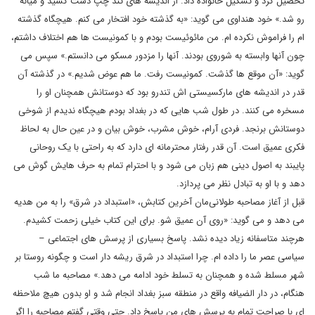
تحصیل کرد و تشکیل خانواده داد. از اندیشه های تند چپ دست کشید و میانه
رو شد.» خود هنداوی می گوید: «به گذشته خود افتخار می کنم. هیچگاه گذشته
ام را فراموش نکرده ام. من مائوئیست بودم و با کمونیست ها هم اختلاف داشتم،
چون آنها وابسته به شوروی بودند. آنها را مزدور مسکو می دانستم.» سپس می
گوید: «آن موقع ها گذشت. کمونیست رفت. ما هم عوض شدیم.» در گذشته آن
قدر در اندیشه های مارکسیستی اش تندرو بود که دوستانش همچنان او را
مسخره می کنند. در طول شب هایی که در بغداد بودم هیچگاه ندیدم از شوخی
دوستانش برنجد. فردی آرام، خوش مشرب، خوش بیان و در عین حال به لحاظ
فکری عمیق است. آن قدر رفتار محترمانه ای دارد که به راحتی با یک روحانی
پایبند به اصول دینی هم زبان می شود و با احترام تمام به حرف هایش گوش می
دهد و با او به تبادل نظر می پردازد.
قبل از آغاز مصاحبه طولانی‌مان آخرین کتابش، «استبداد در شرق» را به من هدیه
می دهد و می گوید: «روی آن عمیق شو. برای این کتاب خیلی زحمت کشیدم.
هرچند متاسفانه زیاد دیده نشد. پاسخ بسیاری از پرسش های اجتماعی –
سیاسی عصر ما را داده ام. چرا استبداد در شرق ریشه دار است و چگونه روستا بر
شهر مسلط شده و همچنان به تسلط خود ادامه می دهد.» مصاحبه ما شب
هنگام، در دار الضیافه واقع در منطقه سبز بغداد انجام شد و او بدون هیچ ملاحظه
ای با صراحت تمام به پرسش های من پاسخ داد. حتی وقتی گفتم مصاحبه را اگر