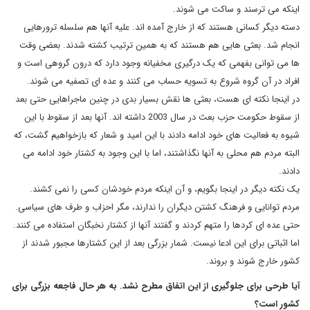
اینکه می ترسند و ساکت می شوند.
دسته دیگر کسانی هستند که از خارج آمده اند. علیه آنها هم سلسله ترورهایی
انجام شد. بعثی هایی هم هستند که به همین ترتیب کشته شدند. بعضی وقت
ها می توانی بفهمی که یک درگیری مخفیانه وجود دارد که درون گروهی است و
افراد در آن گروه شروع به تسویه حساب می کنند و عده ای تصفیه می شوند.
در اینجا نکته ای هست، بعثی ها نقش بسیار بدی در چنین ماجراهایی حتی بعد
از سقوط حکومت حزب بعث در سال 2003 داشته اند. آنها بعد از سقوط با این
شیوه به فعالیت های خود ادامه دادند با این امید و شعار که بازخواهیم گشت، که
البته مردم هم محلی به آنها نگذاشتند، اما با این وجود به کشتار خود ادامه می
دادند.
یک نکته دیگر در اینجا بگویم، و آن اینکه مردم خودشان کسی را نمی کشند.
مردم توانایی و فرهنگ کشتن دیگران را ندارند، مگر احزاب و طرف های سیاسی.
حتی عده ای کردها را متهم کردند و گفتند آنها از کشتار نخبگان استفاده می کنند.
اما اثباتی برای این ادعا نیست. شمار بزرگی بعد از این کشتارها مجبور شدند از
کشور خارج شوند و بروند.
آیا طرحی برای جلوگیری از این اتفاق مطرح نشد. به هر حال فاجعه بزرگی برای
کشور است؟