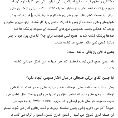
مختلفی را متهم کردند، یکی اسرائیل، یکی ایران، یکی امریکا را متهم کرد اما
هیچ چیز ثابت نشد. خیلی از خلبان ها را کشتند. البته بسیاری از خلبان های
عراقی به سمت کشورهای عربی شورای همکاری خلیج ]فارس[ فرار کردند و در
هواپیمایی های مختلف از یمن تا امارات مشغول به کار شدند. اینها نیروی عظیمی
بودند که همگی رفتند. همچنین ترورهای گسترده ای متوجه پزشک ها شد.
صدها پزشک کشته شدند. هیچ کس نفهمید برای چه؟ آیا برای پول بود یا چیز
دیگر؟ کسی نمی داند. خیلی ها کشته شدند.
یعنی تا الآن راز باقی مانده است؟
بله، یعنی هیچ کس نرفت تحقیق کند چرا اینها به این شکل سریالی کشته
شدند.
آیا چنین اتفاق بزرگی جنجالی در میان افکار عمومی ایجاد نکرد؟
یعنی مطالبه ها و نامه هایی فرستاده شد و بیانیه هایی صادر شدند اما اتفاقی
نیفتاد. من فهرستی دارم که اسامی هزاران نفر را طی این بیست سال شامل می
شود، خصوصا در سال های ابتدایی. اما خوب، what’s next? به چه درد می
خورد؟ آخر می دانی، وقتی چنین سلسله ترورها و کشتارهایی آغاز می شود، مردم
آن صنف کاری شروع می کنند از کشور خارج شدن. کشور را ترک می کنند یا