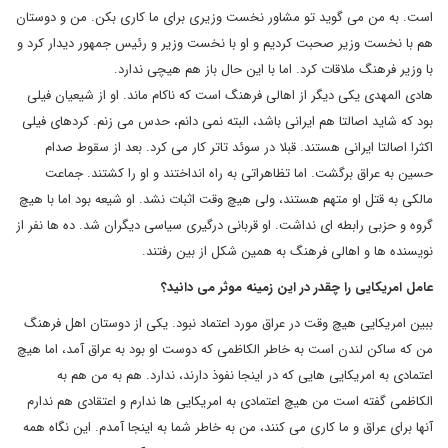
است. به من می گوید تو مشاور نخست وزیری برای ما کاری بکن. من و دوستان
هم با نخست وزیر صحبت کردیم و او با نخست وزیر و رئیس جمهور دیدار کرد و
با وزیر فرهنگ ملاقات کرد. اما با این حال باز هم هیچی ندارد.
هادی المهدی یکی دیگر از اهالی فرهنگ است که ناکام ماند. او از شیعیان فیلی
بود که شاید اصالتا هم ایرانی باشد، البته نمی دانم، حدس می زنم. کردهای فیلی
اکثرا اصالتا ایرانی هستند. قبلا در سوئد تاتر کار می کرد. بعد از سقوط صدام
حسین به عراق برگشت. اما تظاهراتی به راه انداختند و او را کشتند. جماعت
مالکی به قتل او متهم هستند، ولی هیچ وقت اثبات نشد. او شیعه بود اما با هیچ
گروه و حزبی رابطه ای نداشت. او قربانی درگیری سیاسی دیگران شد. ده ها نفر از
نویسنده ها و اهالی فرهنگ به همین شکل از بین رفتند.
عامل امریکایی را چقدر در این زمینه موثر می دانید؟
ببین امریکایی هیچ وقت در عراق مورد اعتماد نبود. یکی از دوستان اهل فرهنگ
من که ساکن لندن است به خاطر الکاظمی که دوست او بود به عراق آمد، اما هیچ
اعتمادی به امریکایی هایی که در اینجا نفوذ دارند، ندارد. هم به من هم به
الکاظمی گفته است من هیچ اعتمادی به امریکایی ها ندارم و اعتقادی هم ندارم
آنها برای عراق و ما کاری می کنند، من به خاطر شما به اینجا آمدم. این نگاه همه