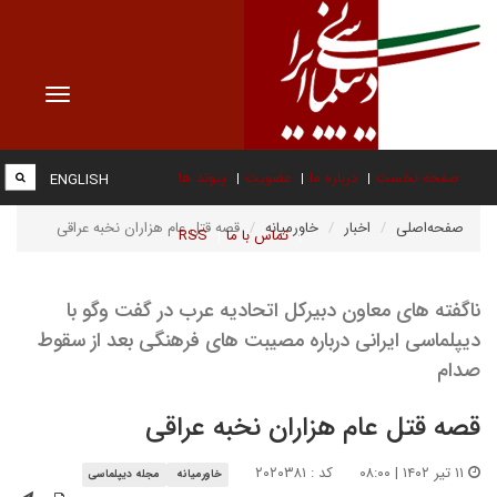
Toggle
vigation
صفحه نخست
درباره ما
عضویت
پیوند ها
ENGLISH
صفحه‌اصلی
اخبار
خاورمیانه
قصه قتل عام هزاران نخبه عراقی
تماس با ما
RSS
ناگفته های معاون دبیرکل اتحادیه عرب در گفت وگو با
دیپلماسی ایرانی درباره مصیبت های فرهنگی بعد از سقوط
صدام
قصه قتل عام هزاران نخبه عراقی
۱۱ تیر ۱۴۰۲ | ۰۸:۰۰
کد : ۲۰۲۰۳۸۱
خاورمیانه
مجله دیپلماسی