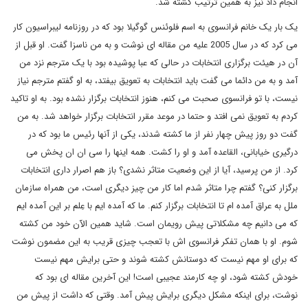
انجام داد نیز به همین ترتیب کشته شد.
یک بار یک خانم فرانسوی به اسم فلوئنس گوگیلا بود که در روزنامه لیبراسیون کار
می کرد که در سال 2005 علیه من مقاله ای نوشت و به من ناسزا گفت. او قبل از
آن در هیئت برگزاری انتخابات در حالی که عبا پوشیده بود با یک مترجم نزد من
آمد و به من دائما می گفت باید انتخابات به تعویق بیفتد، به او گفتم مترجم نیاز
نیست، با تو فرانسوی صحبت می کنم، هنوز انتخابات برگزار نشده بود. به او تاکید
کردم به تعویق نمی افتد و حتما در موعد مقرر انتخابات برگزار خواهد شد. به من
گفت دو روز پیش چهار نفر از ما کشته شدند، یکی از آنها رئیس ما بود که در
درگیری خیابانی، القاعده آمد و او را کشت. همه اینها را سی ان ان پخش می
کرد. از من پرسید، آیا از این وضعیت متاثر نشدی؟ باز هم اصرار داری انتخابات
برگزار کنی؟ گفتم چرا متاثر شدم اما کار من چیز دیگری است، من همراه سازمان
ملل به عراق آمده ام تا انتخابات برگزار کنم. ما که آمده ایم با عِلم بر این آمده ایم
که می دانیم چه مشکلاتی پیش رویمان است. شاید همین الآن خود من کشته
شوم. او با همان تفکر فرانسوی اش با تعجب چیزی قریب به این مضمون نوشت
که برای او مهم نیست که دوستانش کشته شوند و حتی برایش مهم نیست
خودش کشته شود، او چه کارمند عجیبی است! این آخرین مقاله ای بود که
نوشت، برای اینکه مشکل دیگری برایش پیش آمد. وقتی که داشت از پیش من