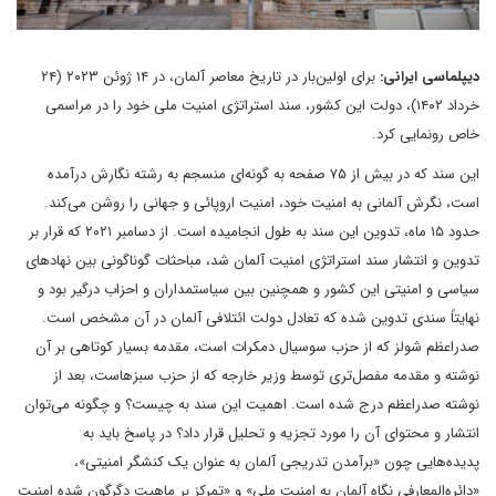
دیپلماسی ایرانی:
برای اولین‌بار در تاریخ معاصر آلمان، در ۱۴ ژوئن ۲۰۲۳ (۲۴
خرداد ۱۴۰۲)، دولت این کشور، سند استراتژی امنیت ملی خود را در مراسمی
خاص رونمایی کرد.
این سند که در بیش از ۷۵ صفحه به گونه‌ای منسجم به رشته نگارش درآمده
است،‌ نگرش آلمانی به امنیت خود، امنیت اروپائی و جهانی را روشن می‌کند.
حدود ۱۵ ماه، تدوین این سند به طول انجامیده است. از دسامبر ۲۰۲۱ که قرار بر
تدوین و انتشار سند استراتژی امنیت آلمان شد، مباحثات گوناگونی بین نهادهای
سیاسی و امنیتی این کشور و همچنین بین سیاستمداران و احزاب درگیر بود و
نهایتاً سندی تدوین شده که تعادل دولت ائتلافی آلمان در آن مشخص است.
صدراعظم شولز که از حزب سوسیال دمکرات است، مقدمه بسیار کوتاهی بر آن
نوشته و مقدمه مفصل‌تری توسط وزیر خارجه که از حزب سبزهاست، بعد از
نوشته صدراعظم درج شده است. اهمیت این سند به چیست؟ و چگونه می‌توان
انتشار و محتوای آن را مورد تجزیه و تحلیل قرار داد؟ در پاسخ باید به
پدیده‌هایی چون «برآمدن تدریجی آلمان به عنوان یک کنشگر امنیتی»،
«دائره‌المعارفی نگاه آلمان به امنیت ملی» و «تمرکز بر ماهیت دگرگون شده امنیت