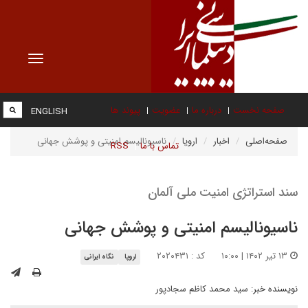
Toggle
vigation
صفحه نخست
درباره ما
عضویت
پیوند ها
ENGLISH
صفحه‌اصلی
اخبار
اروپا
ناسیونالیسم امنیتی و پوشش جهانی
تماس با ما
RSS
سند استراتژی امنیت ملی آلمان
ناسیونالیسم امنیتی و پوشش جهانی
۱۳ تیر ۱۴۰۲ | ۱۰:۰۰
کد : ۲۰۲۰۴۳۱
اروپا
نگاه ایرانی
نویسنده خبر:
سید محمد کاظم سجادپور