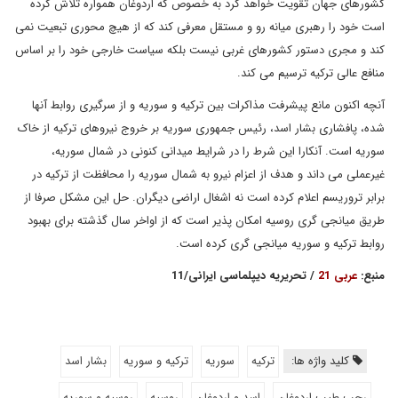
کشورهای جهان تقویت خواهد کرد به خصوص که اردوغان همواره تلاش کرده
است خود را رهبری میانه رو و مستقل معرفی کند که از هیچ محوری تبعیت نمی
کند و مجری دستور کشورهای غربی نیست بلکه سیاست خارجی خود را بر اساس
منافع عالی ترکیه ترسیم می کند.
آنچه اکنون مانع پیشرفت مذاکرات بین ترکیه و سوریه و از سرگیری روابط آنها
شده، پافشاری بشار اسد، رئیس جمهوری سوریه بر خروج نیروهای ترکیه از خاک
سوریه است. آنکارا این شرط را در شرایط میدانی کنونی در شمال سوریه،
غیرعملی می داند و هدف از اعزام نیرو به شمال سوریه را محافظت از ترکیه در
برابر تروریسم اعلام کرده است نه اشغال اراضی دیگران. حل این مشکل صرفا از
طریق میانجی گری روسیه امکان پذیر است که از اواخر سال گذشته برای بهبود
روابط ترکیه و سوریه میانجی گری کرده است.
منبع:
عربی 21
/ تحریریه دیپلماسی ایرانی/11
کلید واژه ها:
ترکیه
سوریه
ترکیه و سوریه
بشار اسد
رجب طیب اردوغان
اسد و اردوغان
روسیه
روسیه و سوریه