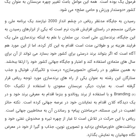
فرمول یک بوده است. همه این عوامل باعث تغییر چهره عربستان به عنوان یک
کشور «دوستدار ورزش و حامی صلح» می شود.
رسیدن به جایگاه مدنظر ریاض در چشم انداز 2030 نیازمند یک برنامه ملی و
حرکتی منسجم در راستای افزایش قدرت نرم است که یکی از ابزارهای رسیدن به
این جایگاه، برندسازی ملی است. بن سلمان با علم به اینکه برندسازی ملی یک
فرایند هزینه بر و طولانی مدت است اقدام به این کار کرده، اما از این مورد هم
آگاه است که اگر بتواند برند درستی برای کشور خود بسازد می تواند از آن برای
سال های متمادی استفاده کند و اعتبار و جایگاه جهانی کشور خود را ارتقا ببخشد.
به همین منظور و در راستای «تصویرسازی» درست و تاثیرگذار، فوتبال و جذب
ستارگان این رشته به عنوان یکی از راه های برندسازی مورد توجه ریاض قرار
گرفته است. به عبارت دیگر، عربستان سعودی با استفاده از تکنیک Co-
Branding
و با استفاده از برند رونالدو و بنزما اقدام به معرفی برند خود و در
(6)
یک دیدگاه کلان اقدام به نمایاندن خود در عرصه جهانی کرده است. نکته حائز
اهمیت در این مسئله، «برساختن پیام» و رساندن آن به مخاطبین جهانی است.
ریاض با این حرکت در تلاش است تا غبار از چهره تیره و مخدوش نفتی خود و
برداشت‌های خاورمیانه‌ای بزداید و تصویری نوین، جذاب و گیرا از خود در معرض
نگاه جهانیان به نمایش بگذارد.