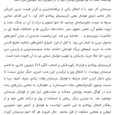
عربستان کار خود را با انتقال یکی از پرافتخارترین و گران قیمت ترین بازیکن
حال حاضر دنیای فوتبال یعنی کریستیانو رونالدو آغاز کرد. با این اقدام، تمامی
سرها به سمت خاورمیانه‌ای چرخید که تنها تصویر و درک از آن در جنگ، نفت و
ثروت عظیم آن، نقض حقوق بشر، دخالت‌ها، درگیری ها و اختلافات قبیله ای در
حاکمیت، تروریسم و ... خلاصه می شد. این وضعیت جدیدی در میان کشورهای
متمول عربی به شمار می رود. تا قبل از این، شیوخ کشورهای حاشیه خلیج فارس
عادت به خرید تیم‌های بزرگ فوتبالی داشتند مانند منچسترسیتی و پاریس سن
ژرمن؛ اما حالا خرید بازیکنان و تقویت فوتبال محلی نیز به آن افزوده شده است.
کریستیانو رونالدو با قرارداد رکوردشکن و اعجاب انگیز 215 میلیون دلاری به النصر
عربستان پیوست. با انتقال وی و ترکیدن این بمب خبری، دیگر نیازی نیست تا
برای دنبال کردن اخبار مرتبط با فوتبال عربستان وقت زیادی صرف کنیم؛ زیرا با
جست وجوی کلیدواژه‌های ساده «عربستان» و «فوتبال» به تمامی زبان‌های زنده
دنیا در گوگل متوجه پوشش مجلات و سایت‌های تراز اول از فوتبال عربستان
خواهید شد. به عبارتی دیگر، ریاض با استفاده از پول و درآمد نفتی خود و از
رهگذر انتقال رونالدو به این کشور، توانست به فوتبال و کشور خود تصویری
جهانی و معنایی متفاوت از قبل بخشد. حال امروزه هر گاه اسم عربستان آورده