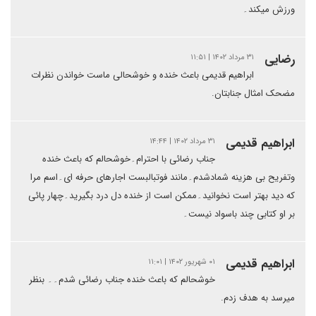
ورزش میکند۔
رضایی
۳۱ مرداد ۱۴۰۲ | ۱۱:۵۱
ابراهیم قدیمی باعث خنده و خوشحالی ماست خواندن نظرات
مضحک امثال جنابتان.
ابراهیم قدیمی
۳۱ مرداد ۱۴۰۲ | ۱۴:۴۴
جناب رضائی با احترام۔خوشحالم که باعث خنده
وتفریح بی هزینه شمادشدم۔مانند فوتبالبست اجارهای حرفه ای۔اسم مرا
که دید بهتر است نخوانید۔ممکن است از خنده دل درد بگیرید۔چهار پائی
بر او کتابی چند باسواد نیست۔
ابراهیم قدیمی
۰۱ شهریور ۱۴۰۲ | ۱۱:۰۱
خوشحالم که باعث خنده جناب رضائی شدم۔۔ بنظر
میرسد به هدف زدم.