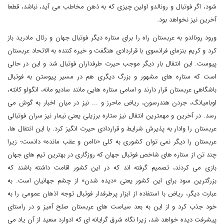
شود، اگر فوتبال و رونالدو اولین چیزی که به ذهن مخاطب می آید، نباشد، قطعا
آخرین نیز نخواهد بود.
ورود رونالدو به عربستان راه را برای ستاره دیگر فوتبال جهان و رئال مادرید باز
کرد و کریم بنزمای فرانسوی با قراردادی هنگفت و خیره کننده به الاتحاد عربستان
پیوست. این انتقال بار دیگر موجب حیرت طرفداران فوتبال شد و این در حالی
است که ستاره های مشهور و بزرگ دیگری هم در مسیر پیوستن به فوتبال
باشگاهی عربستان قرار دارند و اسامی ستاره هایی مانند سادیو مانه، انگولو کانته،
اوبامیانگ، جردن هندرسون، ریاض ماحرز و ... نیز در میان اخبار به گوش می
رسد. در آخرین و مهمترین انتقال نیز ستاره برزیلی یعنی نیمار نیز سران فوتبالی
عربستان را وادار به پذیرش شرایط و قراردادی حیرت انگیز کرد. با این انتقال ها،
عربستان را دیگر نمی توان کشوری به کلی «ناامن و عقب مانده» دانست؛ زیرا
چند تن از ستاره های شاخص فوتبال جهان که روزگاری در بهترین تیم های جهان
بازی می کردند، تصمیم گرفته اند که در این کشور اقامت داشته باشند که
بزرگترین سود برای این کشور یعنی «دیده شدن» از چشم جهانیان است. به
عبارت دیگر، ریاض با استفاده از ابزار پرطرفدار فوتبال توجه اذهان عمومی را به
خود جذب کرد و از این به بعد سیاست های عربستان صلح آمیز و در راستای
پیشرفت دیده خواهد شد، زیرا نگاه شرق گرایانه ای که ادوارد سعید از آن یاد می