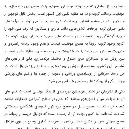
طبعاً یکی از عواملی که می تواند عربستان سعودی را در مسیر این برندسازی به
موفقیت برساند، ثروت و درآمد عظیم نفتی این کشور است. بخش قابل توجهی از
مصادیق عدم توسعه و فقدان زیرساخت های مطلوب را می توان با درآمدهای
نفتی جبران کرد؛ برخلاف کشورهایی مانند مالزی و سنگاپور که برند ملی خود را
برپایه گردشگری و متناسب با زیرساخت های موجود خود پایه ریزی کرده اند.
اگرچه وجود ثروت لزوماً به معنای موفقیت نیست و عدم وجود برنامه راهبردی و
مدیریت مطمئن می تواند باعث هدررفت حتی عظیم ترین منابع مالی شود. از
بین روش ها و استراتژی های متنوع و مختلف برندسازی، یکی از راهبردهای
شاخص این کشور، استفاده از ورزش و رویدادهای مرتبط به ویژه فوتبال است. در
این راستا میزبانی از رویدادهای ورزشی و دعوت از چهره ها و تیم های ورزشی
جهانی یکی از رویکردهای سعودی ها تلقی می شود.
یکی از ابزارهای در اختیار عربستان بهره‌مندی از لیگ فوتبالی است که تیم های
آن نه تنها در میان کشورهای منطقه، که حتی در سطح آسیا نیز افتخارات متعدد
کسب کرده اند. به همین دلیل در سطح قاره کهن تیم‌های باشگاهی عربستانی
شناخته شده‌اند؛ اما اکنون نوبت آن فرارسیده است که فوتبال عربستان بتواند در
سطح جهانی خود را نشان دهد. ریاض با سرمایه گذاری وسیع بر روی فوتبال
توانسته است به هر قیمتی فوتبال خود را در معرض دید جهانیان قرار دهد.