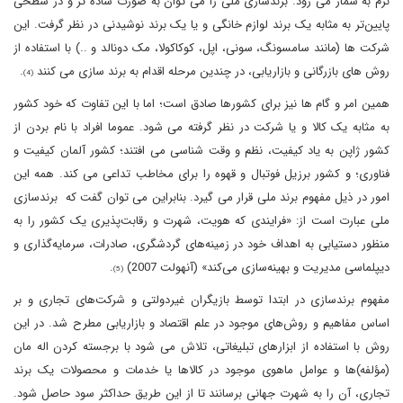
نرم به شمار می رود. برندسازی ملی را می توان به صورت ساده تر و در سطحی
پایین‌تر به مثابه یک برند لوازم خانگی و یا یک برند نوشیدنی در نظر گرفت. این
شرکت ها (مانند سامسونگ، سونی، اپل، کوکاکولا، مک دونالد و ..) با استفاده از
روش های بازرگانی و بازاریابی، در چندین مرحله اقدام به برند سازی می کنند
.
(4)
همین امر و گام ها نیز برای کشورها صادق است؛ اما با این تفاوت که خود کشور
به مثابه یک کالا و یا شرکت در نظر گرفته می شود. عموما افراد با نام بردن از
کشور ژاپن به یاد کیفیت، نظم و وقت شناسی می افتند؛ کشور آلمان کیفیت و
فناوری؛ و کشور برزیل فوتبال و قهوه را برای مخاطب تداعی می کند. همه این
امور در ذیل مفهوم برند ملی قرار می گیرد. بنابراین می توان گفت که برندسازی
ملی عبارت است از: «فرایندی که هویت، شهرت و رقابت‌پذیری یک کشور را به
منظور دستیابی به اهداف خود در زمینه‌های گردشگری، صادرات، سرمایه‌گذاری و
دیپلماسی مدیریت و بهینه‌سازی می‌کند» (آنهولت 2007)
.
(5)
مفهوم برندسازی در ابتدا توسط بازیگران غیردولتی و شرکت‌های تجاری و بر
اساس مفاهیم و روش‌های موجود در علم اقتصاد و بازاریابی مطرح شد. در این
روش با استفاده از ابزارهای تبلیغاتی، تلاش می شود با برجسته کردن اله مان
(مؤلفه)ها و عوامل ماهوی موجود در کالاها یا خدمات و محصولات یک برند
تجاری، آن را به شهرت جهانی برسانند تا از این طریق حداکثر سود حاصل شود.