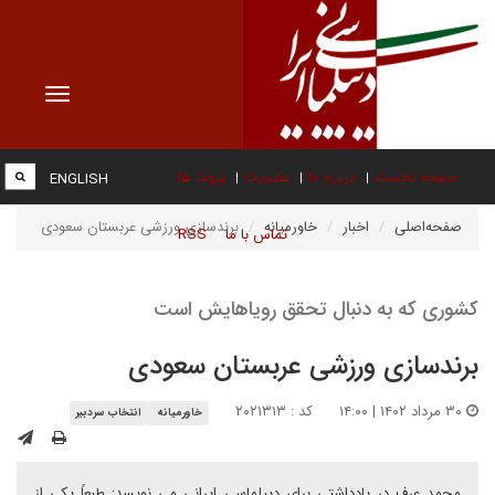
Toggle
vigation
صفحه نخست
درباره ما
عضویت
پیوند ها
ENGLISH
صفحه‌اصلی
اخبار
خاورمیانه
برندسازی ورزشی عربستان سعودی
تماس با ما
RSS
کشوری که به دنبال تحقق رویاهایش است
برندسازی ورزشی عربستان سعودی
۳۰ مرداد ۱۴۰۲ | ۱۴:۰۰
کد : ۲۰۲۱۳۱۳
خاورمیانه
انتخاب سردبیر
محمد عرف در یادداشتی برای دیپلماسی ایرانی می نویسد: طبعاً یکی از