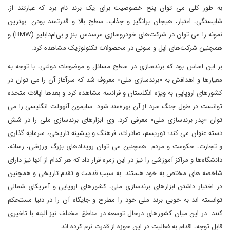
به طور کلی می توان پنج خصوصیت برای یک برند نام برد که عبارتند از:
شایستگی، اعتبار، هیجان بر‌انگیز و جذاب، سطح بالا و قدرتمند بودن. بهترین
نمونه را می توان در شرکت‌های خودروسازی مرسدس بنز و بی‌ام‌دابلیو (BMW) و
همچنین شرکت‌های اپل و سونی در محصولات تکنولوژیک مشاهده کرد.
بر این اساس بود که برندسازی در سطح مسائل و موضوعات دولتی، با توجه به
معیارها و اهدافش به «برندسازی ملی» معروف شد که سرآغاز آن را می توان در
کشورهای اروپایی به ویژه انگلستان و فرانسه مشاهده کرد و بعدها ایالات متحده
توانست در طول جنگ سرد از آن بهره‌مند شود. سایمون آنهولت انگلیسی را می
توان «پدر برندسازی ملی» معرفی کرد. وی ابزارهای برندسازی ملی را در شش
دسته عنوان می کند؛ توریسم، صادرات، فرهنگ و پیشینه تاریخی، سرمایه گذاری
و تجارت، حکومت و مردم. همچنین می توان رویدادهای بزرگ ورزشی، رسانه،
دانشگاه‌ها و مراکز آموزشی را نیز در این زمره قرار داد که هر کدام از آنها نیز دارای
شاخصه های مختص به خود هستند. به سبب قدمت و تقدم تاریخی و همچنین
در اختیار داشتن ابزارهای برندسازی ملی، کشورهای اروپایی و آمریکای شمالی
توانسته اند به خوبی برند ملی خود را مطرح و جایگاه آن را در دنیا مستحکم
کنند. در این میان کشورهای درحال توسعه در مناطق مختلف نیز البته با تاخیری
قابل توجه، اقدام به فعالیت در این حوزه از قدرت نرم کرده اند.