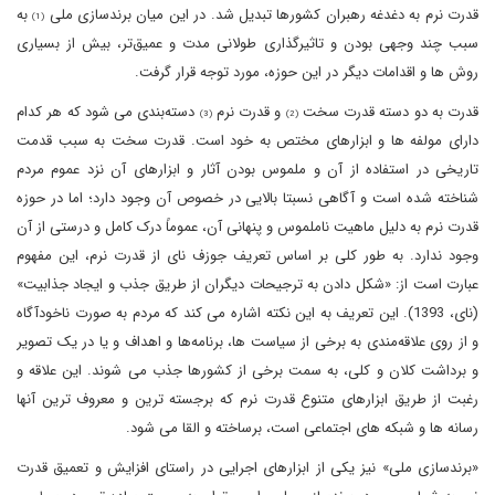
قدرت نرم به دغدغه رهبران کشورها تبدیل شد. در این میان برندسازی ملی
به
(1)
سبب چند وجهی بودن و تاثیرگذاری طولانی مدت و عمیق‌تر، بیش از بسیاری
روش ها و اقدامات دیگر در این حوزه، مورد توجه قرار گرفت.
قدرت به دو دسته قدرت سخت
و قدرت نرم
دسته‌بندی می شود که هر کدام
(3)
(2)
دارای مولفه ها و ابزارهای مختص به خود است. قدرت سخت به سبب قدمت
تاریخی در استفاده از آن و ملموس بودن آثار و ابزارهای آن نزد عموم مردم
شناخته شده است و آگاهی نسبتا بالایی در خصوص آن وجود دارد؛ اما در حوزه
قدرت نرم به دلیل ماهیت ناملموس و پنهانی آن، عموماً درک کامل و درستی از آن
وجود ندارد. به طور کلی بر اساس تعریف جوزف نای از قدرت نرم، این مفهوم
عبارت است از: «شکل دادن به ترجیحات دیگران از طریق جذب و ایجاد جذابیت»
(نای، 1393). این تعریف به این نکته اشاره می کند که مردم به صورت ناخودآگاه
و از روی علاقه‌مندی به برخی از سیاست ها، برنامه‌ها و اهداف و یا در یک تصویر
و برداشت کلان و کلی، به سمت برخی از کشورها جذب می شوند. این علاقه و
رغبت از طریق ابزارهای متنوع قدرت نرم که برجسته ترین و معروف ترین آنها
رسانه ها و شبکه های اجتماعی است، برساخته و القا می شود.
«برندسازی ملی» نیز یکی از ابزارهای اجرایی در راستای افزایش و تعمیق قدرت