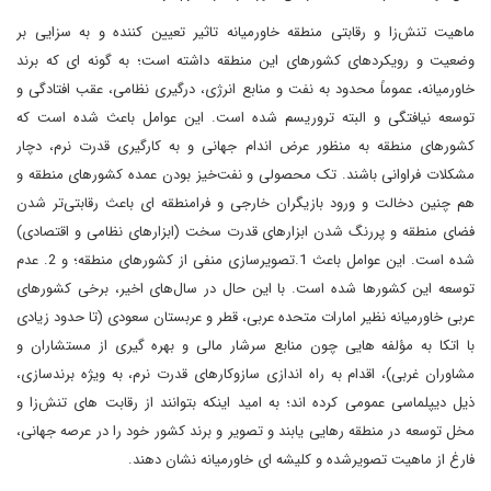
ماهیت تنش‌زا و رقابتی منطقه خاورمیانه تاثیر تعیین کننده و به سزایی بر
وضعیت و رویکردهای کشورهای این منطقه داشته است؛ به گونه ای که برند
خاورمیانه، عموماً محدود به نفت و منابع انرژی، درگیری نظامی، عقب افتادگی و
توسعه نیافتگی و البته تروریسم شده است. این عوامل باعث شده است که
کشورهای منطقه به منظور عرض اندام جهانی و به کارگیری قدرت نرم، دچار
مشکلات فراوانی باشند. تک محصولی و نفت‌خیز بودن عمده کشورهای منطقه و
هم چنین دخالت و ورود بازیگران خارجی و فرامنطقه ای باعث رقابتی‌تر شدن
فضای منطقه و پررنگ شدن ابزارهای قدرت سخت (ابزارهای نظامی و اقتصادی)
شده است. این عوامل باعث 1.تصویرسازی منفی از کشورهای منطقه؛ و 2. عدم
توسعه این کشورها شده است. با این حال در سال‌های اخیر، برخی کشورهای
عربی خاورمیانه‌ نظیر امارات متحده عربی، قطر و عربستان سعودی (تا حدود زیادی
با اتکا به مؤلفه هایی چون منابع سرشار مالی و بهره گیری از مستشاران و
مشاوران غربی)، اقدام به راه اندازی سازوکارهای قدرت نرم، به ویژه برندسازی،
ذیل دیپلماسی عمومی کرده اند؛ به امید اینکه بتوانند از رقابت های تنش‌زا و
مخل توسعه در منطقه رهایی یابند و تصویر و برند کشور خود را در عرصه جهانی،
فارغ از ماهیت تصویرشده و کلیشه ای خاورمیانه نشان دهند.