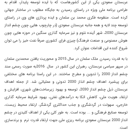
عربستان سعودی یکی از این کشورهاست که با ایده توسعه پایدار، اقدام به
طراحی برنامه ملی ویژه در راستای رسیدن به جایگاه مطلوب در ساختار جهانی
کرده است. منظومه فکری محمد بن سلمان و ایده پردازی های وی در راستای
توسعه چند لایه و همه جانبه عربستان سعودی (در چارچوب هایی چون چشم انداز
عربستان 2030، شهر آینده نئوم و نیز سرمایه گذاری سنگین در حوزه هایی چون
هوش مصنوعی و صنعت فرهنگ) چیزی فرای کشوری صرفاً نفت خیز را می توان
شروع کننده این اقدامات عنوان کرد.
با به قدرت رسیدن ملک سلمان در سال 2015 و محوریت یافتن محمدبن سلمان
در سپهر سیاسی عربستان، رهبران این کشور در سال 2016به صورت رسمی سند
چشم انداز 2030 را تدوین و مطرح ساختند. در این راستا برنامه های مختلفی
برای پیشبرد اهداف چشم انذاز 2030 تدونی و عملیاتی شد. از جمله اهداف
عربستان ذیل چشم انداز 2030، توسعه و بهبود زیرساخت‌های شهری، افزایش و
ارتقاء هویت ملی، کاهش اتکا به درآمدهای نفتی، بهبود شرایط سرمایه گذاری
خارجی، سهولت در گردشگری و جذب حداکثری گردشگر، ارتقاء محیط زیست،
توسعه صنایع فرهنگی و ... بوده است. به طور کلی یکی از اهداف کلیدی در چشم
انداز 2030 عربستان سعودی برنامه ریزی ملی جهت ارتقاء قدرت نرم و برندسازی
است.