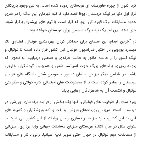
کرد اکنون از چهره خاورمیانه ای عربستان زدوده شده است. به تبع وجود بازیکنان
تراز اول دنیا در لیگ عربستان، یوفا قصد دارد تا تیم قهرمان این لیگ را در سری
جدید مسابقات لیگ قهرمانان اروپا که قرار است با تیم های بیشتری برگزار شود،
جای دهد. این امر یک برد بزرگ سیاسی برای عربستان خواهد بود.
در آخرین اقدام، بن سلمان برای حداکثر کردن بهره‌مندی فوتبال، اعتباری 20
میلیارد یورویی در اختیار فدراسیون فوتبال این کشور قرار داده است تا فوتبال و
لیگ کشور را از حالت آماتور به حالت حرفه‌ای و صنعتی دربیاورد؛ به نحوی که
بتواند پذیرای برندهای بزرگ جهت اسپانسر شدن و همچنین گردشگران خارجی
باشد. در اقدامی دیگر نیز بن سلمان دستور خصوصی شدن باشگاه های فوتبال
عربستان را صادر کرده است تا از محدودیت های احتمالیِ اداره دولتی و حکومتی
فوتبال و انتساب آن به شاهزادگان رهایی یابند.
بهره مندی از ظرفیت های فوتبالی، تنها یک بخش از فرآیند برندسازی ورزشی در
عربستان است. میزبانی رویدادهای ورزشی و رفت و آمد ورزشکاران و کمیته های
فنی به این کشور، خود نیز به برندسازی و نقل روایات از این کشور می شود. به
عنوان مثال در سال 2023 عربستان میزبان مسابقات جهانی وزنه برداری، میزبانی
از مسابقات مهم فوتبال در جهان حتی سوپر کاپ اسپانیا، رالی داکار و مسابقات