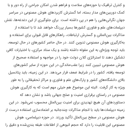
و کنترل ترافیک یا حوزه‌های سلامت و فراهم شدن امکان جراحی از راه دور و با
کمک دوربین‌های مدار بسته، اما گسترش کاربردهای هوش مصنوعی در سراسر
جهان نگرانی‌هایی را هم در پی داشته است. برای جلوگیری از این دغدغه‌ها، نقش
دیپلمات‌های علم و فناوری کشورها بسیار پررنگ خواهد شد تا با استفاده از
مذاکرات بین‌المللی و گسترش ارتباطات، راهکارهای قابل قبولی برای استفاده و
به‌کارگیری هوش مصنوعی تدوین کنند. در حال حاضر کشورهای در حال توسعه،
باید توجه ویژه‌ای به این مقوله داشته باشند و یک ستاد مرکزی، با اختیارات کافی
تشکیل دهند تا استراتژی کلان دولت خود را در مواجهه و استفاده صحیح از
هوش مصنوعی تبیین کنند زیرا عقب‌ماندگی در این حوزه از سایر کشورهای
توسعه یافته، کشور را در شرایط ضعف قرار می‌دهد. در این زمینه، باید پتانسیل
بالای دانشگاه‌های کشور و پارک‌های علم و فناوری و مراکز تحقیقاتی را به طور
ویژه به کار گرفت. البته این موضوع هم خیلی مهم است که به کارگیری هوش
مصنوعی در راستای برقراری امنیت و صلح جهانی باشد و نشان دهد که
دستاوردهای آن هیچ تهدیدی برای امنیت بین‌الملل محسوب نمی‌شود. در این
زمینه دیپلمات‌ها باید با انجام مذاکرات چندجانبه بر اعتمادسازی استفاده درست از
هوش مصنوعی در سطح بین‌الملل تأکید ورزند. در حوزه دیپلماسی، هوش
مصنوعی این قابلیت را دارد که حجم انبوهی از اطلاعات طبقه بندی‌شده و دقیق را