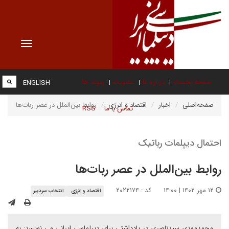
Toggle
vigation
صفحه نخست
درباره ما
عضویت
پیوند ها
ENGLISH
صفحه‌اصلی
اخبار
اقتصاد و انرژی
روابط بین‌الملل در عصر ربات‌ها
تماس با ما
RSS
احتمال دیپلمات رباتیک
روابط بین‌الملل در عصر ربات‌ها
۱۲ مهر ۱۴۰۲ | ۱۴:۰۰
کد : ۲۰۲۲۱۷۴
اقتصاد و انرژی
انتخاب سردبیر
محمدمهدی سیدناصری در یادداشتی برای دیپلماسی ایرانی می نویسد: به