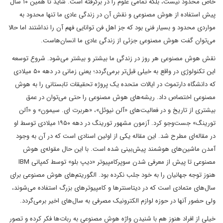
خاص محدود نیست، بلکه تمامی علوم را در برگرفته است. شاید تا همین ۱۰ سال
پیش استفاده از هوش مصنوعی و نقش آن در زندگی عادی ما تنها محدود به
مواردی محدود و بسیار فنی بود که جز اهل فن توانایی فهم آن را نداشتند اما حالا
می‌توان گفت هوش مصنوعی جزئی از زندگی عادی ما انسان‌هاست.
نقش هوش مصنوعی هر روز در زندگی ما بیشتر و بیشتر می‌شود. شروع توسعه
این تکنولوژی در واقع به خیلی قبل‌تر برمی‌گردد؛ یعنی زمانی در دهه ۵۰ میلادی
که دانشگاه دارتموث در ایالات متحده یک پروژه تحقیقات تابستانی را به هوش
مصنوعی اختصاص داد. ریشه‌های هوش مصنوعی را حتی می‌توان در عمق
بیشتری از تاریخ و در فعالیت‌های «آلن نیوئل»، «هربرت ای. سیمون» و «آلن
تورینگ» جست‌وجو کرد. آزمون مشهور تورینگ در دهه ۱۹۵۰ میلادی توسط او
در مقاله‌ای مطرح شد. این مقاله یکی از اولین اسنادی است که در آن به وجود
آمدن ماشین‌های هوشمند پیش‌بینی شده است. با این حال مقوله‌ی هوش
مصنوعی تا پیش از معرفی شدن سوپرکامپیوتر «دیپ بلو» توسط کمپانی IBM
هنوز توجه جهانیان را به خود جلب نکرده بود. الگوریتم‌های هوش مصنوعی برای
سال‌های متمادی است که در دیتاسنترها و کامپیوترهای بزرگ استفاده می‌شوند،
ولی حضور آنها در حوزه لوازم الکترونیک مصرفی به سال‌های اخیر برمی‌گردد.
خیلی از افراد هنوز هم با شنیدن واژه هوش مصنوعی به ربات‌ها فکر کرده و تصور