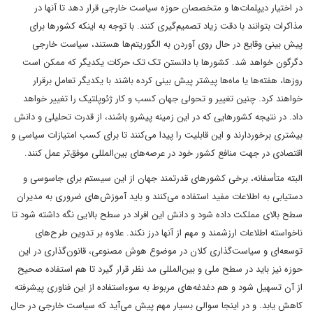
در اختیار دیپلمات‌ها و متخصصان حوزه سیاست خارجی قرار دهد تا آنها در
مذاکرات بتوانند با دقت زیاد تصمیم‌گیری کنند. با توجه به اینکه کشورها برای
پیش بینی وقایع در حال روی آوردن به الگوریتم‌ها هستند، سیاست خارجی
دگرگون خواهد شد. کشورها با دانستن تک تک حرکات یکدیگر که ممکن است
روزها، هفته‌ها یا ماه‌ها پیشتر پیش بینی کرده باشند با یکدیگر تعامل برقرار
خواهند کرد. چنین تغییر و تحولی جهان کسب و کار ژئوپلتیک را تغییر خواهد
داد. در نتیجه کشورهایی که در این زمینه پیشرو باشند، از قدرت تحلیلی و دانش
بیشتری برخوردارند و این قابلیت را پیدا می‌کنند تا برای کسب امتیازات سیاسی و
اقتصادی در جهت منافع کشور خود در عرصه‌های بین‌المللی موفق‌تر عمل کنند.
البته متأسفانه، برخی کشورهای قدرتمند جهان از این سیستم برای جاسوسی و
دستیابی به اطلاعات مفید استفاده می‌کنند و باید آموزش‌های ضروری به مدیران
سطح بالای مملکت داده شود و دانش این افراد در سطح بالایی نگه داشته شود تا
ناخواسته اطلاعات ارزشمند و مهم از آنها درز نکند. علاوه بر تدوین طرح‌های
توسعه‌ای و سیاست‌گذاری کلان در موضوع هوش مصنوعی، قانون‌گذاری در این
حوزه نیز باید در سطح ملی و بین‌المللی مد نظر قرار گیرد تا هم استفاده صحیح
از آن تسهیل شود و هم دغدغه‌های مربوط به سوءاستفاده از این فناوری پیشرفته
کاهش یابد. و در اینجا سوالی بسیار مهم پیش می‌آید که سیاست خارجی در حال