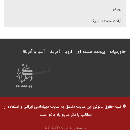
برجام
ایالات متحده امریکا
خاورمیانه
پرونده هسته ای
اروپا
آمریکا
آسیا و آفریقا
© کلیه حقوق قانونی این سایت متعلق به سایت دیپلماسی ایرانی و استفاده از
مطالب با ذکر منابع بلا مانع است.
توسعه و طراحی:
A.C.A CO