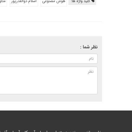
کلید واژه ها:
هوش مصنوعی
اسلام ذوالقدرپور
متا
نظر شما :