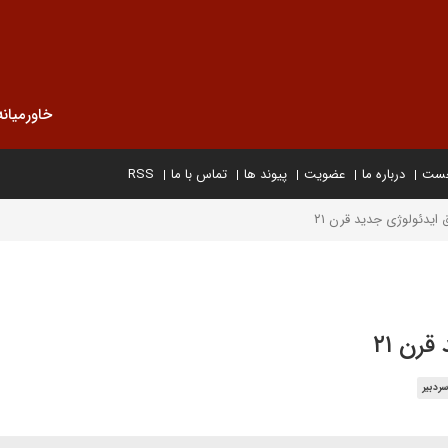
خاورمیانه
خست
درباره ما
عضویت
پیوند ها
تماس با ما
RSS
یدئولوژی جدید قرن ۲۱
رن ۲۱
ردبیر