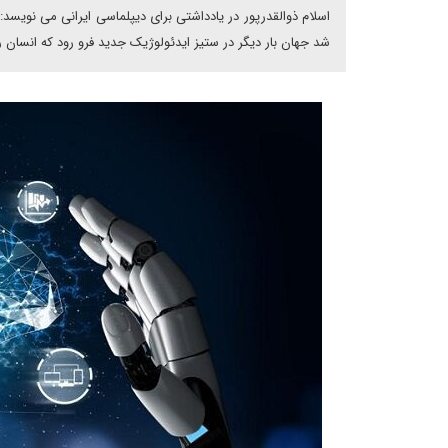
اسلام ذوالقدرپور در یادداشتی برای دیپلماسی ایرانی می نویسد
شد جهان بار دیگر در ستیز ایدئولوژیک جدید فرو رود که انسان 