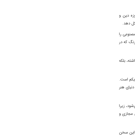
زه دین و
کل دهد.
مصنوعی را
رنگ که در
شته، بلکه
یکم است.
دنیای هنر
ود، زیرا
ی مجازی و
 این سخن