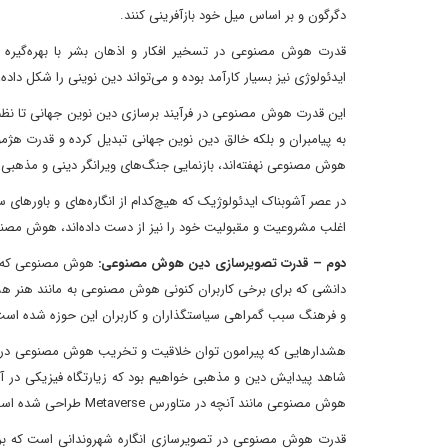
دگرگون و بر اساس میل خود بازآفرینی کنند.
قدرت هوش مصنوعی در تسخیر افکار و اذهان بشر با بهره‌گیره ا
ایدئولوژی نیز بسیار کارآمد بوده و می‌تواند دین نوینی را شکل داد
این قدرت هوش مصنوعی در فرآیند برسازی دین نوین جهانی تا نظم ن
به پیامبران و بلکه خالق دین نوین جهانی تبدیل کرده و قدرت هژم
هوش مصنوعی نهفته‌اند، بازنمایی جنگ‌های ویرانگر دینی و مذهبی
در عصر آشوبناک ایدئولوژیک که هیچ‌کدام از انگاره‌های و باورهای
اغلب مشروعیت و مقبولیت خود را نیز از دست داده‌اند، هوش مصنوع
دوم – قدرت تصویرسازی دین هوش مصنوعی:
هوش مصنوعی که گاه
دانشی که برای برخی کاربران کنونی هوش مصنوعی به مانند هنر هشت
و فرهنگ سبب گمراهی سیاستگذاران و کاربران این حوزه شده است
هشدارهایی که پیرامون توان خلاقیت و تخریب هوش مصنوعی در حوز
شاهد پیدایش دین و مذهبی خواهیم بود که زیارتگاه فیزیکی در آن م
هوش مصنوعی مانند آنچه در متاورس Metaverse طراحی شده است، ساماندهی و هدایت می‌کند.
قدرت هوش مصنوعی در تصویرسازی انگاره شهروندانی است که بر 