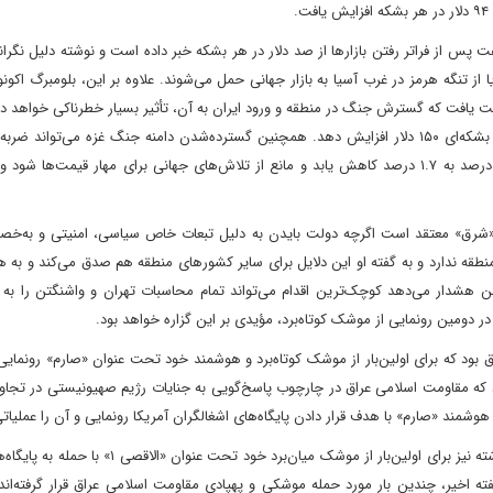
.
نفت پس از فراتر رفتن بازارها از صد دلار در هر بشکه خبر داده است و نوشته دلیل نگرا
از تنگه هرمز در غرب آسیا به بازار جهانی حمل می‌شوند. علاوه بر این، بلومبرگ اکو
ست یافت که گسترش جنگ در منطقه و ورود ایران به آن، تأثیر بسیار خطرناکی خواهد د
می‌تواند عاملی برای رکود بازارهای جهانی باشد و قیمت نفت را تا بشکه‌ای ۱۵۰ دلار افزایش دهد. همچنین گسترده‌شدن دامنه جنگ غزه می‌توا
رشد جهانی باشد که ممکن است در سال آتی میلادی به‌جای ۲.۷ درصد به ۱.۷ درصد کاهش یابد و مانع از تلاش‌های جهانی برای مهار قیمت‌
ا «شرق» معتقد است اگرچه دولت بایدن به دلیل تبعات خاص سیاسی، امنیتی و به‌خ
قه ندارد و به گفته او این دلایل برای سایر کشورهای منطقه هم صدق می‌کند و به 
ئن هشدار می‌دهد کوچک‌ترین اقدام می‌تواند تمام محاسبات تهران و واشنگتن را به 
 در دومین رونمایی از موشک کوتاه‌برد، مؤیدی بر این گزاره خواهد بود.
ق بود که برای اولین‌بار از موشک کوتاه‌برد و هوشمند خود تحت عنوان «صارم» رونمایی 
کرد که مقاومت اسلامی عراق در چارچوب پاسخ‌گویی به جنایات رژیم صهیونیستی در تجاوز 
هوشمند «صارم» با هدف قرار دادن پایگاه‌های اشغالگران آمریکا رونمایی و آن را عملیاتی
به نقل از سایت شبکه روسیا‌الیوم، مقاومت عراق سه‌شنبه هفته گذشته نیز برای اولین‌بار از موشک میان‌برد 
فته اخیر، چندین بار مورد حمله موشکی و پهپادی مقاومت اسلامی عراق قرار گرفته‌ان