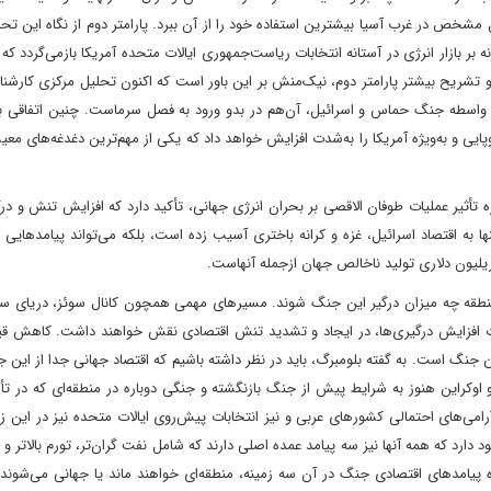
خص در غرب آسیا بیشترین استفاده خود را از آن ببرد. پارامتر دوم از نگاه این تحل
ازار انرژی در آستانه انتخابات ریاست‌جمهوری ایالات متحده آمریکا باز‌می‌گردد که ب
 و تشریح بیشتر پارامتر دوم، نیک‌منش بر این باور است که اکنون تحلیل مرکزی کارشن
به واسطه جنگ حماس و اسرائیل، آن‌هم در بدو ورود به فصل سرماست. چنین اتفاقی ب
ایی و به‌ویژه آمریکا را به‌شدت افزایش خواهد داد که یکی از مهم‌ترین دغدغه‌های مع
 تأثیر عملیات طوفان‌ الاقصی بر بحران انرژی جهانی، تأکید دارد که افزایش تنش‌ و درگ
ها به اقتصاد اسرائیل، غزه و کرانه باختری آسیب‌ زده است، بلکه می‌تواند پیامدهایی 
 منطقه چه میزان درگیر این جنگ شوند. مسیرهای مهمی همچون کانال سوئز، دریای سر
ورت افزایش درگیری‌ها، در ایجاد و تشدید تنش اقتصادی نقش خواهند داشت. کاهش ق
جنگ است. به گفته بلومبرگ، باید در نظر داشته باشیم که اقتصاد جهانی جدا از این
اوکراین هنوز به شرایط پیش از جنگ بازنگشته و جنگی دوباره در منطقه‌ای که در تأ
اآرامی‌های احتمالی کشورهای عربی و نیز انتخابات پیش‌روی ایالات متحده نیز در این 
ارد که همه آنها نیز سه پیامد عمده اصلی دارند که شامل نفت گران‌تر، تورم بالاتر و 
پیامدهای اقتصادی جنگ در آن سه زمینه، منطقه‌ای خواهند ماند یا جهانی می‌شوند. 