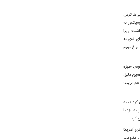
نی‌ها ترس
نومیکس به
اشت؛ زیرا
ند ضربه‌ای قوی به
ها شود و نرخ تورم
صوص حوزه
همین دلیل
هم بریزد؛
کردند، به
به غزه با
 کرد.
خود تحت عنوان «الاقصی ۱» با حمله به پایگاه‌های آمریکا
د. مقاومت