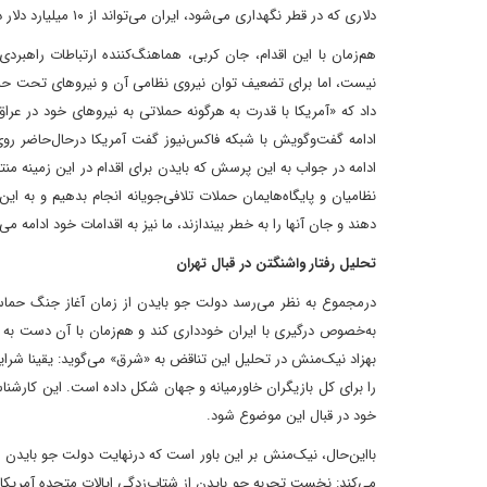
دلاری که در قطر نگهداری می‌شود، ایران می‌تواند از ۱۰ میلیارد دلار دارایی خود در عراق برای اهداف غیرتحریمی استفاده کند.
هم‌زمان با این اقدام، جان کربی، هماهنگ‌کننده ارتباطات راهبردی
نیست، اما برای تضعیف توان نیروی نظامی آن و نیروهای تحت حما
داد که «آمریکا با قدرت به هرگونه حملاتی به نیروهای خود در عر
ادامه گفت‌وگویش با شبکه فاکس‌نیوز گفت آمریکا در‌حال‌حاضر رو
ادامه در جواب به این پرسش که بایدن برای اقدام در این زمینه من
نظامیان و پایگاه‌هایمان حملات تلافی‌جویانه انجام بدهیم و به این
دهند و جان آنها را به خطر بیندازند، ما نیز به اقدامات خود ادامه م
تحلیل رفتار واشنگتن در قبال تهران
در‌مجموع به نظر می‌رسد دولت جو بایدن از زمان آغاز جنگ حما
به‌خصوص درگیری با ایران خودداری کند و هم‌زمان با آن دست به 
بهزاد نیک‌منش در تحلیل این تناقض به «شرق» می‌گوید: یقینا شرای
را برای کل بازیگران خاورمیانه و جهان شکل داده است. این کارشناس
خود در قبال این موضوع شود.
با‌این‌حال، نیک‌منش بر این باور است که در‌نهایت دولت جو بایدن