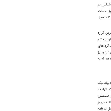
اشنگتن در
لیل حملات
یکا متحمل
رین گزاره
نان و حتی
گروه‌های
غزه و نیز
دهد که به
دیپلماتیک
ه اتهامات
ر فلسطین
 در ادامه نامه ۱۳ اکتبر ۲۰۲۳ (‌S/2023/764)، در پاسخ به نامه مورخ
یل در نامه