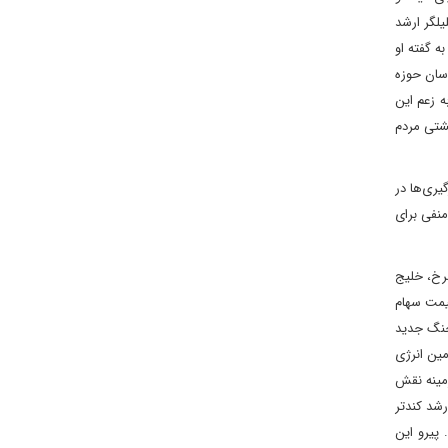
یلگر ارشد
ه گفته او
اسان حوزه
ه زعم این
یشتی مردم
یری‌ها در
منفی برای
خ، خلیج‌
یمت سهام
 جنگ جدید
مین انرژی
زمینه نقش
رشد کندتر
پیرو این