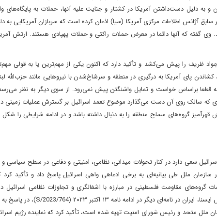
و به دلیل دست‌داشتن آمریکا در کشتار و جنایت علیه آنها، حملات به پایگاه‌های و
سابق آژانس اطلاعات مرکزی آمریکا (سیا) اذعان کرده‌ است که سربازان آمریکایی به د
ند. وی گفته که آنها دائما در معرض حملات راکتی و حملات پهپادی هستند. ارتش آمر
اد ظریف را پیش می‌کشد و تأکید دارد که اکنون یکی از مهم‌ترین یا به قولی مهم‌ت
شاندن پای آمریکا به درگیری در منطقه و سرشاخ‌شدن با نیروهایی مانند حزب‌الله لب
قه قطعا براساس خواست و تمایل واشنگتن پیش نمی‌رود. از سوی دیگر به نظر می‌رسد 
تری که سالک روی آن دست می‌گذارد موضوع تعمد اسرائیل بر گسترش عملیات زمینی در 
ش قهرآمیز گروه‌های مسلح منطقه را به دنبال داشته باشد و در ادامه شرایطی را شکل 
سرائیل سعی دارد در کنار تحولات میدانی، نظامی، امنیتی و دفاعی در سطح سیاسی و 
ر سازمان ملل طی بیانیه‌ای به برخی ادعاهی واهی اسرائیل پاسخ داد و تأکید کرد ک
امات گروه‌های مقاومت فلسطینی در مبارزه با اشغالگری و تجاوزات نظامی اسرائیل د
اشغالی به جمهوری اسلامی ایران، به‌طور قاطع رد می‌شود. به گزارش ایسنا، ایران در نامه‌ای دیگر
بیر کل سازمان ملل متحد و رئیس شورای امنیت تهیه شده است، تأکید کرد که نماینده رژیم اسرائ