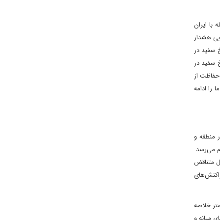
 با ایران
بی هشدار
خ سفید در
خ سفید در
 حفاظت از
 را ادامه
 منطقه و
م می‌رسد.
ال متناقض
واکنش‌های
متر خلاصه
ضعیت آسیای میانه و