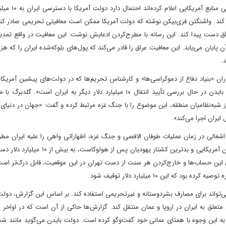
آن‌طور‌که تسنیم به نقل از واشنگتن فری‌بیکن نقل
فقت کند. واشنگتن فری‌بیکن نوشته که دولت آمریکا ممکن است معافیتی تحریمی صادر کند
ل‌های بلوکه‌شده در عراق دست پیدا کند. این رسانه با مطرح‌کردن ادعایش نوشت: این معافیت در واقع تم
پایان می‌یابد. این معافیت عراق را قادر می‌کند که پول‌های بلوکه‌شده ایران را که هزی
.
ان «بنیاد دفاع از دموکراسی‌ها» و کارشناس تحریم‌ها که در دولت‌های پیشین آمریکا
امنیت ملی خدمت کرده بود، در صفحه توییترش نوشت: «دولت بایدن در حال بررسی تأیید انتقال ۱۰ میلیارد دلار دیگر به ایران ا
از شبه‌نظامیان منطقه، این موضوع را با جنگ غزه مرتبط کرده و گفت: «جهان در دنیای 
ایران اجرا می‌کند».
اشغالی در زمان عملیات طوفان الاقصی و جنگ غزه، اظهاراتی واهی را علیه ایران مط
پرسید: «چرا ایران باید پس از یکی از بدترین حملات علیه شهروندان آمریکایی و بدترین کشتار یهو
می این حساب‌ها و خارج‌کردن هر سنت از دست تهران در این موقعیت، قابل درک‌تر اس
 این ۱۰ میلیارد دلار توقیف شود.
ی‌گوید ایران از این ۱۰ میلیارد دلار تنها می‌تواند برای مصارف بشردوستانه و غیرتحریمی استفاده کند. بر اساس این گزارش، 
متعلق به ایران در اروپا و عمان منتقل کند. گزارش‌ها حاکی از آن است که در اواخر 
به این وجوه با همتای عمانی خود گفت‌وگو کرده است. دولت بایدن می‌گوید مانند ش