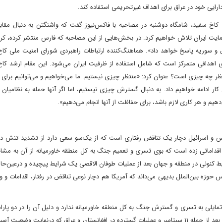
 کاخ سفید، شامگاه دوشنبه در مصاحبه با فاکس‌نیوز گفت که واشنگتن به دنبال مقابله
یت ایران تلاش خواهیم کرد. در بخش‌هایی از این مصاحبه که فارس منتشر کرده، کر
اق و سوریه پاسخ خواهد داد». هماهنگ‌کننده ارتباطات راهبردی شورای امنیت ملی کا
ی اهدافی متمرکز است که‌ شامل استفاده از ظرفیت ایران می‌شود. این مقام ارشد کا
تظر چه چیزی است؟ عنوان کرد: «منتظر چیزی نیستیم. ما می‌خواهیم و می‌توانیم برای
 کار ادامه خواهیم داد. به دنبال گسترش چیزی نیستیم، اما اگر آنها حمله به نظامیان ما
ی‌دهیم و هر کاری لازم باشد، برای حفاظت از آنها انجام می‌دهیم».
س و اسرائیل دچار یک تناقض رفتاری است که از یک‌سو سعی دارد از تشدید تنش در
اقداماتی زده است که بوی تسری و تعمیم جنگ به کل منطقه خاورمیانه از آن به مشا
ط کنونی در منطقه و جهان بعد از عملیات طوفان الاقصی یک شرایط پیچیده و در‌عین‌ح
 حوزه بین‌الملل بدیهی می‌داند که آمریکا هم دچار نوعی تناقض در رفتار، اقدامات و 
 تمایلی به تسری و گسترش جنگ به کل منطقه خاورمیانه ندارد و دلیل آن را در دو پارا
می‌کند: نخست تجربه جو بایدن از شتاب‌زدگی ایالات متحده آمریکا بعد از حمله ۱۱ سپتامبر و عملیات گسترده در افغانستان و عراق که در‌نهایت و