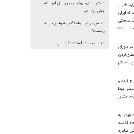
عادی سازی روابط ریاض - تل آویو هم
 کرده است، برخی منابع آمریکایی اعلام کرده‌اند احتمال دارد دولت آمریکا با دسترسی ایران به ۱۰ میلیارد دلار از
چنان روی میز
 که ایران
دید معافیتی
تنش تهران - واشنگتن به وقوع خواهد
نه واردات
پیوست؟
خاورمیانه در آستانه دگردیسی
 در شورای
ست». گلدبرگ با مطرح‌کردن
پسا‌-هفتم
رح کرده و
دیان پس از هولوکاست، به بیش از ۱۰ میلیارد دلار دسترسی پیدا
ت». مشاور
دولت بایدن به
ماه گذشته
ش میلیارد