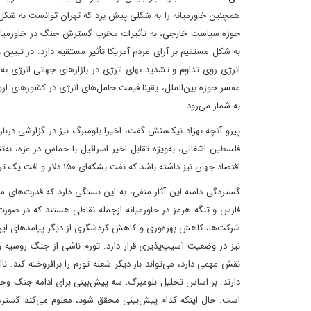
همچنین خاورمیانه را به شکلی پیش برد که تهران توانست به شکل مش
حوزه سیاست خارجی، به تأثیرات مخرب گسترش جنگ در خاورمیانه بر ب
به شکل مستقیم بر آرای مردم آمریکا تأثیر مستقیم دارد. در تبیین
انرژی روی تداوم و تشدید بهای انرژی در بازارهای جهانی انرژی 
مفسر حوزه بین‌الملل، یقینا قیمت حامل‌های انرژی در کشورهای اروپ
به شمار می‌رود.
پیرو آنچه بهزاد نیک‌منش گفت، اخیرا بلومبرگ نیز در گزارشی درباره
فلسطین اشغالی، به‌ویژه تقابل اخیر اسرائیل با حماس در غزه، نه‌تن
اقتصاد جهان نیز داشته باشد که نفت بشکه‌ای ۱۵۰ دلار و افت یک تریلیون دلاری تولید ناخالص جهان از‌جمله آنهاست.
گستردگی دامنه این آثار منفی، به این بستگی دارد که قدرت‌های
فارس و تنگه هرمز در خاورمیانه از‌جمله نقاطی هستند که در ص
شرکت‌ها، کاهش بهره‌وری و کاهش گردشگری از دیگر پیامدهای این 
نیز در وضعیت آسیب‌پذیری قرار دارد. تورم ناشی از جنگ روسیه و 
نقش مهمی دارد، می‌تواند بار دیگر شعله تورم را برافروخته کند. ن
دارند. بر اساس تحلیل بلومبرگ، سه پیش‌بینی برای ادامه جنگ وجود د
است. حال اینکه کدام پیش‌بینی محقق شود، معلوم می‌کند گستره 