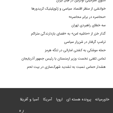
الگوی اسرائیلی اوکراین در قبال ایران
خوانشی از منظر اقتصاد سیاسی و ژئوپلیتیک کریدورها
«محاصره در برابر محاصره»
سه خطای راهبردی تهران
گذار خزر از «حاشیه امن» به «فضای بازدارندگی متراکم
ترامپ گرفتار در شن‌زار سیاسی
حمله موشکی به کشتی اماراتی در تنگه هرمز
تماس تلفنی نخست وزیر ارمنستان با رئیس جمهور آذربایجان
هشدار حماس نسبت به تشدید شهرک‌سازی در بیت‌ لحم
خاورمیانه
پرونده هسته ای
اروپا
آمریکا
آسیا و آفریقا