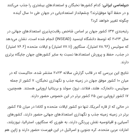
دیپلماسی ایرانی:
کدام کشورها نخبگان و استعدادهای بیشتری را جذب می‌کنند
و در حفظ آنها موفق‌ترند؟ چشم‌انداز استعدادیابی در جهان طی ۱۰ سال آینده
چگونه تغییر خواهد کرد؟
رتبه‌بندی ۱۳۴ کشور جهان بر اساس شاخص رقابت‌پذیری استعدادهای جهانی در
سال ۲۰۲۳ که توسط دانشگاه اینسید (INSEAD) انجام شده است، نشان می‌دهد
که سوئیس (۷۸.۹۶ امتیاز)، سنگاپور (۷۷.۱۱ امتیاز) و ایالات متحده (۷۶.۶ امتیاز)
در جذب، حفظ و پرورش استعدادها نسبت به سایر کشورهای جهان جایگاه برتری
دارند.
نتایج این بررسی که در قالب گزارش سالانه ۲۰۲۳ منتشر شده، حاکیست که در
میان ۱۰ کشور موفق جهان در زمینه جذب و نگهداری نخبگان، ۷ کشور از جمله
سوئیس، دانمارک، هلند، فنلاند، نروژ، سوئد و بریتانیا اروپایی هستند. همچنین،
۱۷ کشور اروپایی بین ۲۵ کشور برتر در این خصوص حضور دارند.
در حالی که از قاره آمریکا، تنها دو کشور ایالات متحده و کانادا در میان ۲۵ کشور
برتر در زمینه زمینه جذب و نگهداری استعدادهای جهانی حضور دارند، کشورهای
آسیایی‌ و اقیانوسیه نقش پررنگی دارند، به طوری که سنگاپور، استرالیا، نیوزیلند،
امارات عربی متحده، کره جنوبی و اسرائیل در این فهرست حضور دارند و ژاپن هم