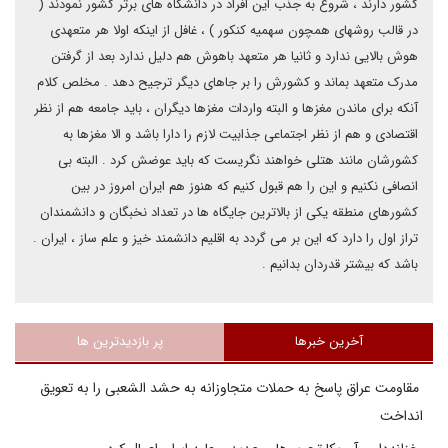
کشور دارند ، شروع به جذب این افراد در دانشگاه های برتر کشور نمودند (
در قالب روشهای همچون سهمیه کنکور ) ، غافل از اینکه اولا هر متعهدی
هوش بالایی ندارد و ثانیا هر متعهد باهوش هم دلیل ندارد بعد از گرفتن
مدرک متعهد بماند و کشورش را بر جاهای دیگر ترجیح دهد . مخلص کلام
آنکه برای ماندن مغزها و البته واردات مغزها دیگران ، باید جامعه هم از نظر
اقتصادی و هم از نظر اجتماعی جذابیت لازم را دارا باشد و الا مغزها به
کشورشان مانند هتلی خواهند نگریست که باید عوضش کرد . البته بی
انصافی نکنیم و این را هم قبول کنیم که هنوز هم ایران امروز در بین
کشورهای منطقه یکی از بالاترین جایگاه ها در تعداد نخبگان و دانشمندان
تراز اول را دارد که این بر می گردد به اقلیم دانشمند خیز و علم ساز ، ایران .
باشد که بیشتر قدردان بدانیم .
آخرین خبرها
پر بازدیدترین ها
مقاومت عراق پاسخ به حملات متجاوزانه به حشد الشعبی را به تعویق
انداخت