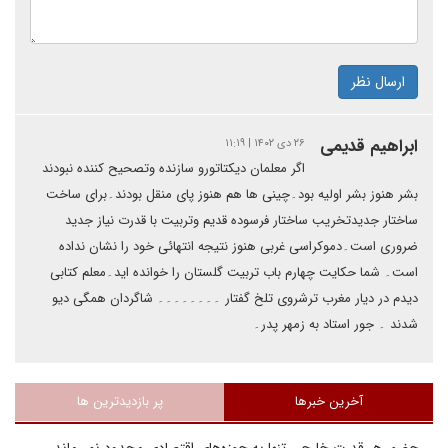
ارسال نظر
ابراهیم قدیمی
۲۶ دی ۱۴۰۲ | ۱۱:۱۹
اگر معلمان دیکتاتورو سازنده وتصحیح کننده نبودند
بشر هنوز بشر اولیه بود۔چینی ها هم هنوز پای منقل بودند۔برای ساخت
ساختار جدیدتخریب ساختار فرسوده قدیم وتربیت با قدرت نیاز جدید
ضروری است۔دموکراسی غربی هنوز نتیجه انتهائی خود را نشان نداده
است۔ شما حکایت چهارم باب تربیت گلستان را خوانده اید۔معلم کتابی
دیدم در دیار مغرب ترشروی تلخ گفتار ۔۔۔۔۔۔۔۔ شاگردان همگی دیو
شدند ۔ جور استاد به زمهر پدر۔
آخرین خبرها
پر بازدیدترین ها