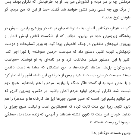
مردنش چه بر سر مردم و کشورش می‌آید. او به اطرافیانش که نگران بودند پس
از مرگ وی چه کسی رهبر کشور خواهد شد گفت: «بعد از این که من مردم، گو
طوفان نوح بیاید.»
آدولف هیتلر، دیکتاتور آلمان، بنا به نوشته جان تولند، در روزهای پایانی عمرش در
پناهگاه زیرزمینی خود در برلین، موقعی که از شکست قطعی ارتش آلمان و
پیروزی نیروهای متفقین در جنگ اطمینان پیدا کرد، به وزیر تسلیحات و دوست
نزدیکش، البرت اشپر، دستور داد که سیاست «زمین سوخته» را فورا اجرا کند.
اشپر با این دستور هیتلر مخالفت کرد و در نامه‌ای به او نوشت: «سیاست
ویران‌کردن پل‌ها، سدها، کارخانه‌ها، با این استدلال که مبادا به دست دشمن
بیفتد سیاست درستی نیست.» هیتلر پس از خواندن این نامه، اشپر را احضار کرد
و با لحنی سرد به او گفت: «اگر جنگ را ببازیم، مردم را هم باخته‌ایم. هیچ لازم
نیست شما نگران نیازهای اولیه مردم آلمان باشید. بر عکس، بهترین کاری که
می‌توانیم بکنیم این است که حتی همین چیزها (پل‌ها، کارخانه‌ها و سدها) را هم
نابود کنیم، زیرا این ملت ثابت کرده که ضعیفترین است و لیاقت هیچ چیزی را
ندارد. خوبان این ملت تا کنون کشته شده‌اند و آنهایی که زنده مانده‌اند، جملگی
موجوداتی پست هستند.»
چنین هستند دیکتاتورها!