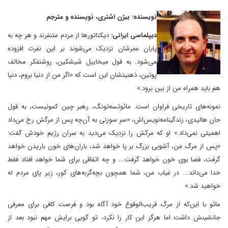
نویسنده: بیژن اشتری، نویسنده و مترجم
دیپلماسی ایرانی:
دیکتاتور‌ها از مردم متنفرند و هر چه به
پایان عمرشان نزدیک می‌شوند بر این نفرت افزوده
می‌شود. به قول میخاییل شیشکین، روشنفکر مخالف
پوتین، ذهنیتشان این است که «اگر من از دنیا بروم، دنیا
هم باید همراه من از بین برود.»
نمونه‌های تاریخی فراوان است. مائوتسه‌تونگ، رهبر چین کمونیست، به قول
جان هالیدی، زندگینامه‌نویس‌اش، «سر سوزنی به آن‌چه پس از مرگش رخ می‌داد
اهمیتی نمی‌داد.» او که مرگش را نزدیک می‌دید به سران رژیم خودش گفت:
«پس از مرگ من، آشوبی بزرگ بر پا خواهد شد، باران‌های خون باریدن خواهد
گرفت، فضا بوی خون خواهد گرفت... و چه اتفاقی برای شما خواهد افتاد فقط
خدا می‌داند... در غیاب من، شما همچون بچه‌گربه‌های کور، زیر پای مردم له
خواهید شد.»
مائو با این‌که از مرگ قریب‌الوقوع خود آگاه بود و فرصت کافی برای معرفی
جانشینش داشت اما هرگز این کار را نکرد، تو گویی برایش مهم نبود بعد از