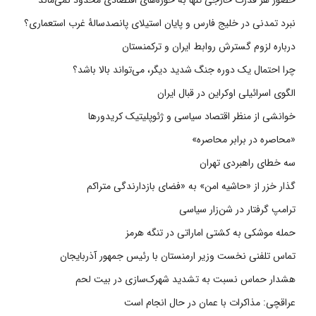
حضور هر قدرت خارجی تنها به حوزه‌های اقتصادی محدود نمی‌ماند
نبرد تمدنی در خلیج فارس و پایان استیلای پانصدسالۀ غرب استعماری؟
درباره لزوم گسترش روابط ایران و ترکمنستان
چرا احتمال یک دوره جنگ شدید دیگر، می‌تواند بالا باشد؟
الگوی اسرائیلی اوکراین در قبال ایران
خوانشی از منظر اقتصاد سیاسی و ژئوپلیتیک کریدورها
«محاصره در برابر محاصره»
سه خطای راهبردی تهران
گذار خزر از «حاشیه امن» به «فضای بازدارندگی متراکم
ترامپ گرفتار در شن‌زار سیاسی
حمله موشکی به کشتی اماراتی در تنگه هرمز
تماس تلفنی نخست وزیر ارمنستان با رئیس جمهور آذربایجان
هشدار حماس نسبت به تشدید شهرک‌سازی در بیت‌ لحم
عراقچی: مذاکرات با عمان در حال انجام است