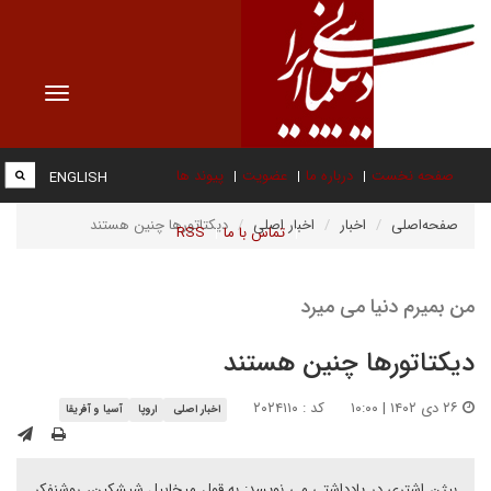
Toggle
vigation
صفحه نخست
درباره ما
عضویت
پیوند ها
ENGLISH
صفحه‌اصلی
اخبار
اخبار اصلی
دیکتاتورها چنین هستند
تماس با ما
RSS
من بمیرم دنیا می میرد
دیکتاتورها چنین هستند
۲۶ دی ۱۴۰۲ | ۱۰:۰۰
کد : ۲۰۲۴۱۱۰
اخبار اصلی
اروپا
آسیا و آفریقا
بیژن اشتری در یادداشتی می نویسد: به قول میخاییل شیشکین، روشنفکر