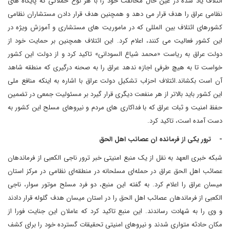
ائتلاف یاد شده در عین حال مخالفت خود را با هر نوع حملاتی که پایگاه های
نظامی عراق را هدف قرار می دهد و همچنین هدف قرار دادن مستشاران نظامی
کشورهای ائتلاف بین المللی که در ماموریت های مستشاری و آموزش ویژه در
این کشور فعالیت می کنند، اعلام کرد. این ائتلاف همچنین بر حمایت خود از
دولت عراق به ریاست «محمد شیاع السودانی» تاکید کرد و از دولت این کشور
خواست تا به هیچ طرفی اجازه ندهد عراق را به صحنه درگیری که منطقه شاهد
آن است بکشاند.ائتلاف احزاب تشکیل دولت عراق با اشاره به اینکه منافع ملی
این کشور باید بالاتر از هر منفعت دیگری قرار گیرد بر مسئولیت جمعی در تضمین
حفظ امنیت و ثبات عراق که با فداکاری های مردم و نیروهای مسلح این کشور به
دست آمده است، تاکید کرد.
- ترور یکی از فرمانده ان عصائب اهل الحق
شبکه خبری العهد به نقل از یک منبع امنیتی خبر ترور ناجی الکعبی از فرماندهان
عصائب اهل الحق عراق در حمله‌ای مسلحانه در منطقه‌ای نظامی در مرکز استان
میسان عراق را اعلام کرد. به گفته این منبع، دو فرد مسلح موتور سوار، ناجی
الکعبی از فرماندهان عصائب اهل الحق را در استان میسان هدف گلوله قرار دادند
و وی را به شهادت رساندند. این منبع تاکید کرد که عاملان این جنایت فورا از
مکان حادثه متواری شدند و نیروهای امنیتی تحقیقات گسترده خود را برای کشف