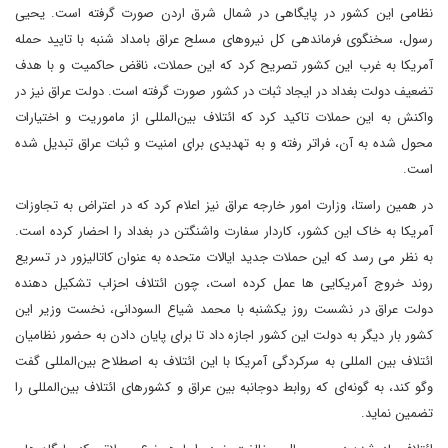
نظامی این کشور در پایگاهی در شمال شرق اردن صورت گرفته‌ است. یحیی
رسول، سخنگوی فرماندهی کل نیروهای مسلح عراق بامداد شنبه با تایید حمله
آمریکا به غرب این کشور تصریح کرد که این حملات، ناقض حاکمیت و با هدف
تضعیف دولت بغداد در ایجاد ثبات در کشور صورت گرفته‌ است. دولت عراق نیز در
واکنش به این حملات تاکید کرد که ائتلاف بین‌المللی از ماموریت و اختیارات
محول شده به آن، فراتر رفته و به تهدیدی برای امنیت و ثبات عراق تبدیل شده‌
است.
در همین راستا، وزارت امور خارجه عراق نیز اعلام کرد که در اعتراض به تجاوزات
آمریکا به خاک این کشور، کاردار سفارت واشنگتن در بغداد را احضار کرده‌ است.
به نظر می رسد که این حملات جدید ایالات متحده به عنوان کاتالیزور در تسریع
روند خروج آمریکایی ها عمل کرده است، چون ائتلاف احزاب تشکیل دهنده
دولت عراق در نشست روز یکشنبه با محمد شیاع السودانی، نخست وزیر این
کشور بار دیگر به دولت این کشور اجازه داد تا برای پایان دادن به حضور نظامیان
ائتلاف بین المللی به سرکردگی آمریکا با این ائتلاف به اصطلاح بین‌المللی گفت
وگو کند، به گونه‌ای که روابط دوجانبه بین عراق و کشورهای ائتلاف بین‌المللی را
تضمین نماید.