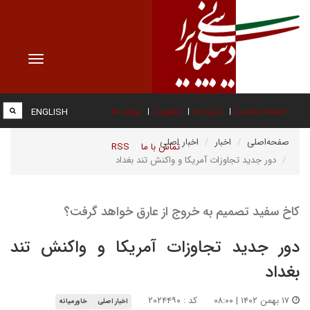
Toggle
vigation
صفحه نخست
درباره ما
عضویت
پیوند ها
ENGLISH
صفحه‌اصلی
اخبار
اخبار اصلی
تماس با ما
RSS
دور جدید تجاوزات آمریکا و واکنش تند بغداد
کاخ سفید تصمیم به خروج از عارق خواهد گرفت؟
دور جدید تجاوزات آمریکا و واکنش تند
بغداد
۱۷ بهمن ۱۴۰۲ | ۰۸:۰۰
کد : ۲۰۲۴۴۹۰
اخبار اصلی
خاورمیانه