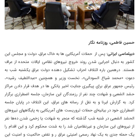
حسین فاطمی، روزنامه نگار
دیپلماسی ایرانی:
پس از حملات آمریکایی ها به خاک عراق، دولت و مجلس این
کشور به دنبال اجرایی شدن روند خروج نیروهای نظامی ایالات متحده از عراف
هستند. درهمین باره ائتلاف احزاب تشکیل دهنده دولت عراق یکشنبه شب به
دعوت «محمد شیاع السودانی»، نخست وزیر و همچنین «عبداللطیف رشید»،
‌رئیس جمهور عراق برای پیگیری جنایت اخیر یانکی ها در هدف قرار دادن مراکز
حشد الشعبی و شهادت چند نفر از رزمندگان این سازمان، جلسه اضطراری برگزار
کرد. به گزارش ایرنا و به نقل از رسانه های عراق، این ائتلاف در پایان جلسه
اضطراری خود در بیانیه‌ای حملات تروریست های آمریکایی‌ به پایگاههای نیروهای
الحشد الشعبی در شنبه شب گذشته که منجر به شهادت یا زخمی شدن ده‌ها نفر
از نیروهای این سازمان و غیرنظامیان شد را به شدت محکوم کرد و این اقدام را
یک حمله جدی به یک نهاد رسمی امنیتی عراق ر و نقض حاکمیت و امنیت این