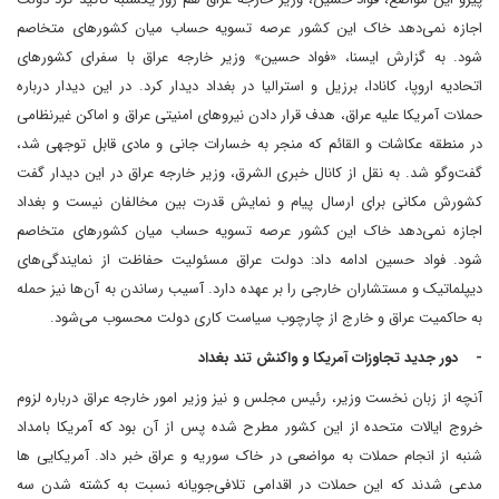
اجازه نمی‌دهد خاک این کشور عرصه تسویه حساب میان کشورهای متخاصم
شود. به گزارش ایسنا، «فواد حسین» وزیر خارجه عراق با سفرای کشورهای
اتحادیه اروپا، کانادا، برزیل و استرالیا در بغداد دیدار کرد. در این دیدار درباره
حملات آمریکا علیه عراق، هدف قرار دادن نیروهای امنیتی عراق و اماکن غیرنظامی
در منطقه عکاشات و القائم که منجر به خسارات جانی و مادی قابل توجهی شد،
گفت‌وگو شد. به نقل از کانال خبری الشرق، وزیر خارجه عراق در این دیدار گفت
کشورش مکانی برای ارسال پیام و نمایش قدرت بین مخالفان نیست و بغداد
اجازه نمی‌دهد خاک این کشور عرصه تسویه حساب میان کشورهای متخاصم
شود. فواد حسین ادامه داد: دولت عراق مسئولیت حفاظت از نمایندگی‌های
دیپلماتیک و مستشاران خارجی را بر عهده دارد. آسیب رساندن به آن‌ها نیز حمله
به حاکمیت عراق و خارج از چارچوب سیاست کاری دولت محسوب می‌شود.
- دور جدید تجاوزات آمریکا و واکنش تند بغداد
آنچه از زبان نخست وزیر، رئیس مجلس و نیز وزیر امور خارجه عراق درباره لزوم
خروج ایالات متحده از این کشور مطرح شده پس از آن بود که آمریکا بامداد
شنبه از انجام حملات به مواضعی در خاک سوریه و عراق خبر داد. آمریکایی ها
مدعی شدند که این حملات در اقدامی تلافی‌جویانه نسبت به کشته شدن سه