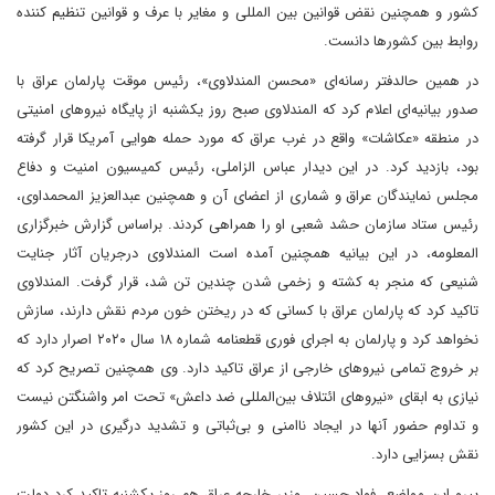
کشور و همچنین نقض قوانین بین المللی و مغایر با عرف و قوانین تنظیم کننده
روابط بین کشورها دانست.
در همین حالدفتر رسانه‌ای «محسن المندلاوی»، رئیس موقت پارلمان عراق با
صدور بیانیه‌ای اعلام کرد که المندلاوی صبح روز یکشنبه از پایگاه نیروهای امنیتی
در منطقه «عکاشات» واقع در غرب عراق که مورد حمله هوایی آمریکا قرار گرفته
بود، بازدید کرد. در این دیدار عباس الزاملی، رئیس کمیسیون امنیت و دفاع
مجلس نمایندگان عراق و شماری از اعضای آن و همچنین عبدالعزیز المحمداوی،
رئیس ستاد سازمان حشد شعبی او را همراهی کردند. براساس گزارش خبرگزاری
المعلومه، در این بیانیه همچنین آمده است المندلاوی درجریان آثار جنایت
شنیعی که منجر به کشته و زخمی شدن چندین تن شد، قرار گرفت. المندلاوی
تاکید کرد که پارلمان عراق با کسانی که در ریختن خون مردم نقش دارند، سازش
نخواهد کرد و پارلمان به اجرای فوری قطعنامه شماره ۱۸ سال ۲۰۲۰ اصرار دارد که
بر خروج تمامی نیروهای خارجی از عراق تاکید دارد. وی همچنین تصریح کرد که
نیازی به ابقای «نیروهای ائتلاف بین‌المللی ضد داعش» تحت امر واشنگتن نیست
و تداوم حضور آنها در ایجاد ناامنی و بی‌ثباتی و تشدید درگیری در این کشور
نقش بسزایی دارد.
پیرو این مواضع، فواد حسین، وزیر خارجه عراق هم روز یکشنبه تاکید کرد دولت