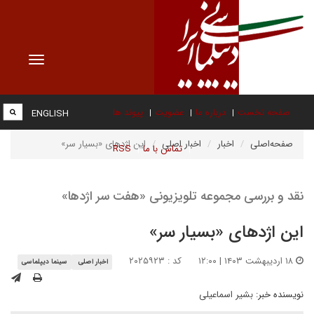
Toggle
vigation
صفحه نخست
درباره ما
عضویت
پیوند ها
ENGLISH
صفحه‌اصلی
اخبار
اخبار اصلی
این اژدهای «بسیار سر»
تماس با ما
RSS
نقد و بررسی مجموعه تلویزیونی «هفت سر اژدها»
این اژدهای «بسیار سر»
۱۸ اردیبهشت ۱۴۰۳ | ۱۲:۰۰
کد : ۲۰۲۵۹۲۳
اخبار اصلی
سینما دیپلماسی
نویسنده خبر:
بشیر اسماعیلی