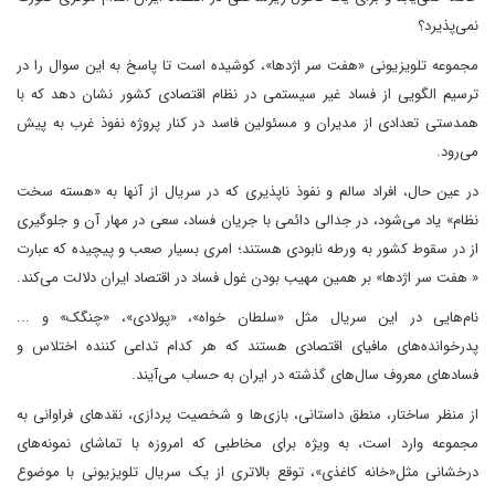
نمی‌پذیرد؟
مجموعه تلویزیونی «هفت سر اژدها»، کوشیده است تا پاسخ به این سوال را در
ترسیم الگویی از فساد غیر سیستمی در نظام اقتصادی کشور نشان دهد که با
همدستی تعدادی از مدیران و مسئولین فاسد در کنار پروژه نفوذ غرب به پیش
می‌رود.
در عین حال، افراد سالم و نفوذ ناپذیری که در سریال از آنها به «هسته سخت
نظام» یاد می‌شود، در جدالی دائمی با جریان فساد، سعی در مهار آن و جلوگیری
از در سقوط کشور به ورطه نابودی هستند؛ امری بسیار صعب و پیچیده که عبارت
« هفت سر اژدها» بر همین مهیب بودن غول فساد در اقتصاد ایران دلالت می‌کند.
نام‌هایی در این سریال مثل «سلطان خواه»، «پولادی»، «چنگک» و ...
پدرخوانده‌های مافیای اقتصادی هستند که هر کدام تداعی کننده اختلاس و
فساد‌های معروف سال‌های گذشته در ایران به حساب می‌آیند.
از منظر ساختار، منطق داستانی، بازی‌ها و شخصیت پردازی، نقد‌های فراوانی به
مجموعه وارد است، به ویژه برای مخاطبی که امروزه با تماشای نمونه‌های
درخشانی مثل«خانه کاغذی»، توقع بالاتری از یک سریال تلویزیونی با موضوع