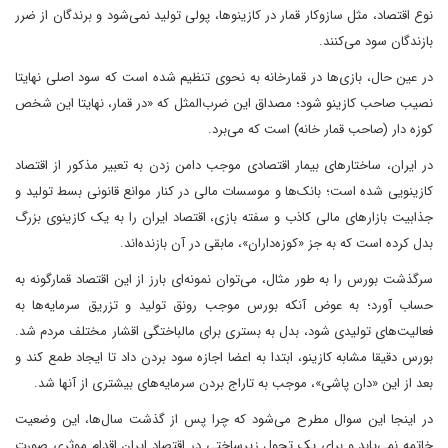
نوع اقتصاد، مثل سازوکار قمار در کازینوها، پولی تولید نمی‌شود و برندگان از ضرر
بازندگان سود می‌کنند.
در عین حال، بازی‌ها در قمار‌خانه به نحوی تنظیم شده است که سود اصلی نهایتا
نصیب صاحب کازینو شود؛ مصداق این ضرب‌المثل که «در قمار، نهایتا این شخص
کوزه ‌دار (صاحب قمار خانه) است که می‌برد.
در ایران، ساختار‌های بیمار اقتصادی موجب دامن زدن به تعبیر مذکور از اقتصاد
کازینویی شده است؛ بانک‌ها و موسسات مالی در کنار موانع قانونی بسط تولید و
جذابیت بازار‌های مالی کاذب و سفته بازی، اقتصاد ایران را به یک کازینوی بزرگ
بدل کرده است که به جز «کوزه‌داران»، مابقی در آن بازنده‌اند.
سرگذشت بورس را به طور مثال، می‌توان نمونه‌ای بارز از این اقتصاد قمارگونه به
حساب آورد؛ به عوض آنکه بورس موجب رونق تولید و تزریق سرمایه‌ها به
فعالیت‌های تولیدی شود، بدل به بستری برای مالباختگی اقشار مختلف مردم شد.
بورس دقیقا مشابه کازینو، ابتدا به اعضا اجازه سود بردن داد تا ایجاد طمع کند و
بعد از این «دان پاشی»، موجب به تاراج بردن سرمایه‌های بیشتری از آنها شد.
در اینجا این سوال مطرح می‌شود که چرا پس از گذشت سال‌ها، این وضعیت
خاتمه نمی‌یابد و برای یک تحول زیرساختی در اقتصاد ایران اقدام موثری صورت