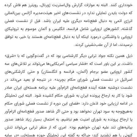
خودداری کنند. البته به موازات گزارش وال‌استریت‌ ژورنال، رویترز هم فاش کرده
که‌ دولت بایدن تمایلی ندارد در نشست‌های اخیر هیئت‌مدیره آژانس بین‌المللی
انرژی اتمی به دنبال قطع‌نامه دیگری علیه ایران باشد. قبل از نشست فصلی
گذشته، کشور‌های اروپایی شامل فرانسه، انگلیس و آلمان موسوم به تروئیکای
اروپایی با واشنگتن درمورد اینکه آیا به دنبال قطع‌نامه‌ای هستند یا خیر،‌ به توافق
نرسیدند، اما از آن عقب‌نشینی کردند.
ذیل همین نکته جواد ترابی‌ دیگر کارشناسی بود که در گفت‌وگویی که با «شرق»
داشت، بر این باور است که «فشار سیاسی آمریکایی‌ها می‌تواند بر تلاش‌های سه
کشور اروپایی عضو‌ برجام (آلمان، فرانسه و انگلستان) و حتی کارشکنی‌های
اسرائیل در نشست فصلی شورای حکام بچربد». در نتیجه او ‌بعید می‌داند ‌در
نشست دوشنبه هفته آینده قطع‌نامه‌ای الزام‌آور علیه برنامه هسته‌ای ایران صادر
شود یا کار به ارجاع پرونده ایران به شورای حکام کشیده شود‌. البته این تحلیلگر
در ادامه ارزیابی خود اذعان دارد: «فضای این دوره از نشست فصلی شورای حکام
به‌هیچ‌وجه به سود تهران نخواهد بود و حتی اگر شاهد صدور قطع‌نامه‌ای الزام‌آور
یا ارجاع پرونده به شورای امنیت هم نباشیم، به احتمال بسیار زیاد‌ شاهد صدور
بیانیه‌های تند علیه تهران خواهیم بود». امری که از منظر ترابی می‌تواند تنش
کنونی را هم تشدید کند؛ چرا‌که به گفته این تحلیلگر حوزه هسته‌ای، «در سایه