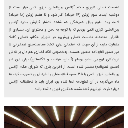
نشست فصلی شورای حکام آژانس بین‌المللی انرژی اتمی قرار است از
دوشنبه آینده، سوم ژوئن (۱۴ خرداد) آغاز شود و تا هفتم ژوئن (۱۸ خرداد)
ادامه یابد. طبق روال همیشگی هم شاهد انتشار گزارش جدید آژانس
بین‌المللی انرژی اتمی بودیم که با توجه به لحن و محتوای آن، بسیاری از
ناظران معتقدند نشست فصلی پیش‌رو در شورای حکام، فضایی کاملا
متفاوت‌ دارد؛ از آن جهت که احتمالی برای اتخاذ سیاست‌های ضدایرانی تا
مرز صدور قطع‌نامه متصور هستند. به‌خصوص آنکه اخباری هم دال بر تلاش
تروئیکای اروپایی عضو برجام (آلمان، فرانسه و انگلستان) برای این امر
(صدور قطع‌نامه) منتشر شده است. از آخرین باری که شورای حکام آژانس
بین‌المللی انرژی اتمی با ۳۵ عضو، قطع‌نامه‌ای را علیه ایران تصویب کرد، ۱۸
ماه می‌گذرد؛ در آن قطع‌نامه ادعا شده بود ایران باید با تحقیقات آژانس
درباره ذرات اورانیوم کشف‌شده همکاری فوری داشته باشد.