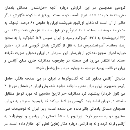
گروسی همچنین در این گزارش درباره آنچه «حل‌نشدن مسائل پادمان
باقی‌مانده» خوانده شده، ابراز تأسف کرده است. رویترز‌ ادعا کرده «گزارش‌ دیگر
حاکی از آن است که ذخایر اورانیوم غنی‌شده ایران با خلوص ۶۰ درصد، نزدیک به
۹۰ درصد درجه تسلیحات، ۲۰.۶ کیلوگرم در طول سه ماه افزایش یافت و تا ۱۱ می‌
(۲۲ اردیبهشت) به ۱۴۲.۱ کیلوگرم رسید و ایران سپس ۵.۹ کیلوگرم را به سطح
رقیق رساند». آسوشیتدپرس نیز به نقل از گزارش رافائل گروسی ادعا کرد: ‌«هنوز
درباره احیای مجوز تعدادی از بازرسان این سازمان در ایران تحولی صورت نگرفته
است، اما انتظار می‌رود‌ این مسئله در چارچوب مذاکرات جاری میان آژانس و
ایران در قالب بیانیه موسوم به چهارم مارس حل‌وفصل شود».
مدیرکل آژانس یادآور شد که گفت‌وگوها با ایران در پی سانحه بالگرد حامل
رئیس‌جمهوری ایران برای مدتی با وقفه مواجه شد، ولی ایران در نامه‌ای مورخ ۲۱
می‌ (اول خرداد) پیشنهاد کرد مذاکرات «در تاریخ مناسبی که مورد توافق متقابل
باشد»، در تهران ادامه یابد. گروسی باز ادعا می‌کند که با وجود سفرش به تهران،
همچنان مسائل پادمانی باقی‌مانده حل نشده است؛ زیرا ایران‌ نه توضیحات فنی
معتبری درباره حضور ذرات اورانیوم با منشأ انسانی در ورامین و تورقوزآباد به
آژانس ارائه کرده‌ و نه به آژانس درباره مکان(های) فعلی آنها اطلاع داده است. در