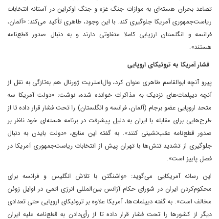
تصاعد بحران هسته‌ای به موازات جنگ غزه و جنگ اوکراین در آستانه انتخابات
ریاست‌جمهوری آمریکا جلوگیری کند. با این وجود، طاهری تأکید می‌کند:‌ «آلمان،
فرانسه و انگلستان ارزیابی کاملا متفاوتی دارند و به دنبال صدور قطع‌نامه
هستند».
فشار آمریکا به تروئیکای اروپایی
پیرو آنچه ابوالقاسم طاهری عنوان کرد، وال‌استریت‌‎ ژورنال‌ هم به‌تازگی به نقل از
آنچه دیپلمات‌های نزدیک به مذاکرات خوانده شده، نوشت: «دولت آمریکا سه
متحد اروپایی عضو برجام (آلمان، فرانسه و انگلستان) را تحت فشار قرار داده تا از
طرح‌هایی برای مقابله با ایران به دلیل پیشرفت در برنامه هسته‌ای خود ناظر بر
صدور قطع‌نامه عقب‌نشینی کنند». به گفته این منابع، «دولت بایدن به دنبال
جلوگیری از تشدید تنش‌ها با تهران پیش از انتخابات ریاست‌جمهوری آمریکا در
فصل پاییز است».
این رسانه آمریکایی می‌گوید: «واشنگتن با تلاش انگلیس و فرانسه برای
محکوم‌کردن ایران در شورای حکام آژانس بین‌المللی انرژی اتمی در اوایل ژوئن
مخالف است». به گفته دیپلمات‌ها، آمریکا علاوه بر تروئیکای اروپایی حتی تعدادی
دیگر از کشور‌ها را تحت فشار قرار داده تا از رأی‌دادن به قطع‌نامه علیه ایران