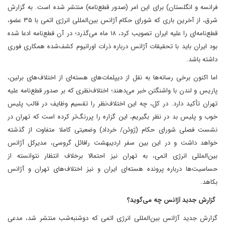
فرانسه و انگلستان) برای این امر (صدور قطع‌نامه) منتشر شده است. به گزارش
شرق، از آخرین باری که شورای حکام آژانس بین‌المللی انرژی اتمی با ۳۵ عضو،
قطع‌نامه‌ای را علیه ایران تصویب کرد، ۱۸ ماه می‌گذرد؛ در آن قطع‌نامه ادعا شده
بود ایران باید با تحقیقات آژانس درباره ذرات اورانیوم کشف‌شده همکاری فوری
داشته باشد.
اما اکنون برخی رسانه‌ها به نقل از دیپلمات‌های هسته‌ای از اختلاف‌های برلین،
پاریس و لندن با واشنگتن خبر می‌دهند؛ اختلاف‌نظری که بر صدور قطع‌نامه علیه
تهران تأکید دارد. در کل، چه این اختلاف‌نظر را تقسیم وظایف در قالب پلیس
خوب و پلیس بد در نظر بگیریم، این گزاره را پررنگ‌تر کرده است که تهران در
نشست فصلی شورای حکام (ژوئن/ خرداد) وضعیتی کاملا متفاوت از گذشته
خواهد داشت و در این بین سفر اردیبهشت رافائل گروسی، مدیر‌کل آژانس
بین‌المللی انرژی اتمی، به تهران نیز احتمالا برخلاف انتظار نتوانسته‌ از
حساسیت‌ها درباره پرونده هسته‌ای ایران و نیز اختلاف‌ها‌ی تهران و آژانس
بکاهد.
گزارش جدید آژانس چه می‌گوید؟
گزارش جدید آژانس بین‌المللی انرژی اتمی که دوشنبه‌شب منتشر شد، مدعی