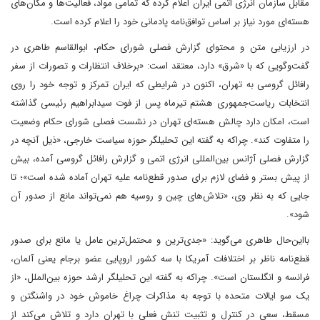
مقابل سازمان انرژی اتمی ایران اعلام کرده که تمامی مواد، فعالیت‌ها و مکان‌های
هسته‌ای مورد نیاز بر اساس توافق‌نامه پادمانی خود را اعلام کرده است.
در ارزیابی متن و محتوای گزارش فصلی شورای حکام، ابوالقاسم طاهری در
گفت‌وگویی که با «شرق» دارد، معتقد است: «برخلاف انتظارات و تصورات از سفر
رافائل گروسی به تهران، اکنون در شرایطی که ایران تمرکز و توجه خود را روی
انتخابات ریاست‌جمهوری هشتم تیرماه پس از فوت سیدابراهیم رئیسی گذاشته
است، امکان دارد چالش هسته‌ای تهران در نشست فصلی شورای حکام وضعیت
را متفاوت کند». چرا‌که به گفته این تحلیلگر حوزه سیاست خارجی، «ذیل آنچه در
گزارش فصلی آژانس بین‌المللی انرژی اتمی و گزارش رافائل گروسی آمده‌، بیش
از پیش بستر و فضای لازم برای صدور قطع‌نامه علیه تهران آماده شده است»؛ تا
جایی که به نظر وی، «تلاش‌های چین و روسیه هم نمی‌تواند مانع از صدور آن
شود».
با‌این‌حال طاهری می‌گوید: «جدی‌ترین و محتمل‌ترین عامل یا مانع برای صدور
قطع‌نامه ناظر بر اختلافات آمریکا با سه کشور اروپایی عضو برجام یعنی آلمان،
فرانسه و انگلستان است». چرا‌که به گفته این تحلیلگر ارشد حوزه بین‌الملل، «از
یک سو ایالات متحده با توجه به مذاکرات چراغ خاموش خود در واشنگتن و
مسقط، سعی در کنترل و تثبیت تنش فعلی با تهران دارد و تلاش می‌کند از