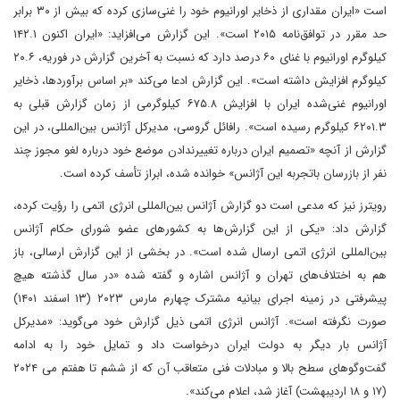
است ‌‌«ایران مقداری از ذخایر اورانیوم خود را غنی‌سازی کرده که بیش از ۳۰ برابر
حد مقرر در توافق‌نامه ۲۰۱۵ است». این‌ گزارش می‌افزاید: ‌«ایران اکنون ۱۴۲.۱
کیلوگرم اورانیوم با غنای ۶۰ درصد دارد که نسبت به آخرین گزارش در فوریه، ۲۰.۶
کیلوگرم افزایش داشته است». این گزارش ادعا می‌کند «بر اساس برآورد‌ها، ذخایر
اورانیوم غنی‌شده ایران با افزایش ۶۷۵.۸ کیلوگرمی از زمان گزارش قبلی به
۶۲۰۱.۳ کیلوگرم رسیده است».‌ ‌رافائل گروسی، مدیرکل آژانس بین‌المللی، در این
گزارش از آنچه «تصمیم ایران درباره تغییر‌ندادن موضع خود درباره لغو مجوز چند
نفر از بازرسان باتجربه این آژانس» خوانده شده، ابراز تأسف کرده است.
رویترز نیز که مدعی است دو گزارش آژانس بین‌المللی انرژی اتمی را رؤیت کرده،
گزارش داد: «یکی از این گزارش‌ها به کشورهای عضو شورای حکام آژانس
بین‌المللی انرژی اتمی ارسال شده است». در بخشی از این گزارش ارسالی، باز
هم به اختلاف‌های تهران و آژانس اشاره و گفته شده‌ «در سال گذشته هیچ
پیشرفتی در زمینه اجرای بیانیه مشترک چهارم مارس ۲۰۲۳ (۱۳ اسفند ۱۴۰۱)
صورت نگرفته است». آژانس انرژی اتمی‌ ذیل گزارش خود می‌گوید‌: «مدیرکل
آژانس بار دیگر به دولت ایران درخواست داد و تمایل خود را به ادامه
گفت‌وگو‌های سطح بالا و مبادلات فنی متعاقب آن که از ششم تا هفتم می‌ ۲۰۲۴
(۱۷ و ۱۸ اردیبهشت) آغاز شد، اعلام می‌کند».