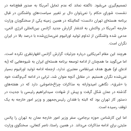
تصمیم‌گیری می‌شود. ناگفته نماند که عدم تمایل آمریکا به صدور قطع‌نامه در
نشست شورای حکام را نمی‌توان دال بر تغییر سیاست‌های واشنگتن در قبال
برنامه هسته‌ای تهران دانست؛ کما‌اینکه در همین زمینه یکی از سخنگویان وزارت
خارجه آمریکا در واکنش به انتشار گزارش جدید آژانس بین‌المللی انرژی اتمی،
مدعی شده واشنگتن از تداوم تولید اورانیوم غنی‌‎سازی‌‌شده با درصد بالا در ایران
نگران است.
هر‌چند این مقام آمریکایی درباره جزئیات گزارش آژانس اظهار‌نظری نکرده است،
اما می‌گوید ‌ما همچنان از ادامه توسعه برنامه هسته‌ای ایران به شیوه‌هایی که (به
ادعای او) هیچ هدف غیرنظامی معتبری ندارد، از‌جمله ادامه تولید اورانیوم بسیار
غنی‌‎شده‌ نگران هستیم. در مقابل آنچه عنوان شد، ترابی در ادامه گپ‌و‌گفت خود
با «شرق»، نگاهی امیدوارانه به مذاکرات چراغ‌خاموشی دارد که در هفته‌های
گذشته در عمان شکل گرفت‌ و پیش از شهادت سیدابراهیم رئیسی با جدیت در
دستور کار تهران بود که البته با فقدان رئیس‌جمهور و وزیر امور خارجه به یک
توقف رسیده است.
اما این کارشناس حوزه برجامی، سفر وزیر امور خارجه عمان به تهران را پالس
مثبتی برای ادامه مذاکرات می‌داند. در همین راستا، ناصر کنعانی، سخنگوی وزارت