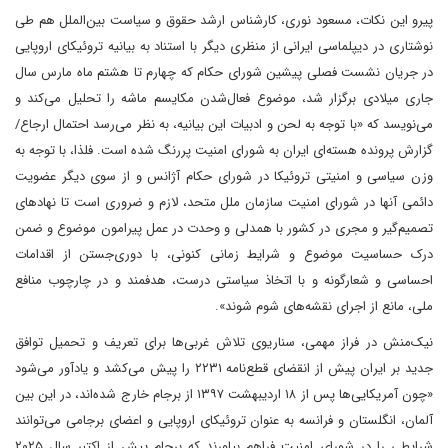
پیرو این نکات، مسعود نوری، کارشناس ارشد حقوق و سیاست بین‌الملل هم طی
نوشتاری در دیپلماسی ایرانی از منظری دیگر با استناد به بیانیه تروئیکای اروپایی
در جریان نشست فصلی پیشین شورای حکام که چهارم تا هشتم ماه مارس سال
جاری میلادی برگزار شد، موضوع فعال‌شدن مکایسم ماشه را تحلیل می‌کند و
می‌نویسد که «با توجه به لحن و ادبیات این بیانیه، به نظر می‌رسد احتمال ارجاع/
گزارش پرونده هسته‌ای ایران به شورای امنیت پررنگ شده است. فلذا، با توجه به
وزن سیاسی و امنیتی تروئیکا در شورای حکام آژانس و از سوی دیگر عضویت
دائمی آنها در شورای امنیت سازمان ملل متحد، لازم و ضروری است تا نهادهای
تصمیم‌گیر و مجری در کشور با همدلی و وحدت در عمل پیرامون موضوع و ضمن
درک حساسیت موضوع و شرایط زمانی کنونی، با دوری‌جستن از اقدامات
احساسی و شعارگونه و با اتخاذ سیاستی درست، هدفمند و در چارچوب منافع
ملی، مانع از اجرای نقشه‌های شوم شوند».
نیک‌منش در فراز مهمی، سناریوی تلاش غربی‌ها برای تعریف و تحمیل توافق
جدید بر ایران پیش از انقضای قطع‌نامه ۲۲۳۱ را پیش می‌کشد و یادآور می‌شود
«چون آمریکایی‌ها پس از ۱۸ اردیبهشت ۱۳۹۷ از برجام خارج شده‌اند، در این بین
آلمان، انگلستان و فرانسه به عنوان تروئیکای اروپایی و اعضای برجامی می‌توانند
شرایطی را در شورای امنیت فراهم بیاورند که برجام پیش از اکتبر سال ۲۰۲۵