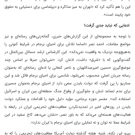
این را هم تأکید کرد که «تهران به میز مذاکره و دیپلماسی برای دستیابی به حقوق
خود پایبند است».
ادعایی که نباید جدی گرفت!
با توجه به مجموعه‌ای از این گزارش‌های خبری، گمانه‌زنی‌های رسانه‌ای و نیز
مواضع مقامات، احمد نصر‌ «اساسا تلاش برای احیای برجام در شرایط کنونی را
به‌هیچ‌وجه نزدیک به واقعیت نمی‌داند». این کارشناس ارشد مسائل بین‌الملل در
گفت‌وگویی که با «شرق» داشت، اذعان کرد: «نمی‌توان صرفا بر اساس چند
موضع‌گیری حسین امیرعبداللهیان و ناصر کنعانی‌ یا ادعای رسانه‌ای که به‌عنوان
رسانه جریان اصلی محسوب نمی‌شود، شانسی برای احیای برجام قائل شد و این
سناریو را پی گرفت که دولت بایدن سعی دارد از احیای برجام به‌عنوان مسیری
برای عدم تصاعد تنش و جلوگیری از وقوع جنگ منطقه‌ای بین ایران و اسرائیل
استفاده کند». مفسر حوزه برجامی، مؤید دلیل خود را اقدامات و عملکرد دولت
بایدن در روزهای اخیر در تمدید‌نکردن معافیت‌های تحریمی ایران در رابطه با
فعالیت‌های هسته‌ای می‌داند که به باور نصر، «نشان می‌دهد کاخ سفید در این
شرایط عملا نه توان و نه تمایلی برای احیای برجام با ایران ندارد».
پیرو این نکته، شنبه هفته گذشته دولت آمریکا معافیت‌های تحریمی را که به