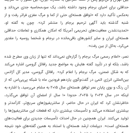
حداقلی برای احیای برجام وجود داشته باشد، یک سوء‌محاسبه جدی می‌داند و
به‌عکس تأکید دارد‌ که «توافق هسته‌ای حتی از کما و مرگ مغزی فراتر رفت و از
شنبه گذشته باید آگهی ترحیم برجام را منتشر کرد». چون به گفته او،
«تمدید‌نشدن معافیت‌های تحریمی آمریکا که امکان همکاری‌ و تعاملات حداقلی
هسته‌ای ایران و سایر کشورهای باقی‌مانده در برجام و شخصا روسیه را مقدور
می‌‌کرد، به‌کل از بین رفت».
نصر، «اعلام رسمی مرگ برجام را گزاره‌ای نمی‌داند که تنها از زبان وی مطرح شده
باشد، بلکه او در تأیید گفته هایش به مواضع جدید رافائل گروسی اشاره می‌کند
که به شکل ضمنی، مرگ برجام را اعلام کرد». رافائل گروسی، مدیر کل آژانس
بین‌المللی انرژی اتمی در گفت‌وگوی یازدهم فرودین ماه با شبکه پی‌بی‌اس که از
آن رنگ و بوی پایان عمر توافق هسته‌ای سال ۲۰۱۵ به مشام می‌رسید، با اشاره به
اینکه «در سال ۲۰۲۴ یا ۲۰۲۵، حدودا ۱۰ سال از امضای آن توافق می‌گذرد،
خاظرنشان کرد که ایران در حال حاضر، از سانتریفیوژهای سریع‌تر، کارآمدتر و
بیشتری استفاده می‌کند و تأسیسات بیشتری دارد که قطعات این سانتریفیوژها را
تولید می‌کنند. ایران همچنین در حال احداث تأسیسات جدیدی برای فعالیت‌های
هسته‌ای است». دیپلمات ارشد هسته‌ای با استناد به همین گفته‌های خود نتیجه