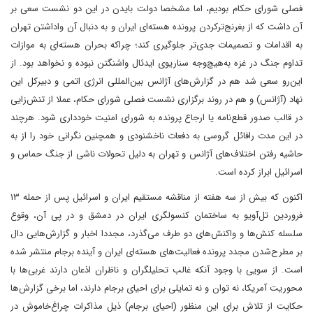
فصلی شورای حکام بودیم، اما مشخصا دولت بایدن در این دو نشست سعی بر
آن داشت که از بغرنج‌تر‌کردن پرونده هسته‌ای ایران و به دنبال‌ آن‌ واداشتن تهران
به اقدامات و تصمیمات جدی‌تر جلوگیری کند؛ چرا‌که بحران هسته‌ای به موازات
تداوم جنگ در غزه به‌هیچ‌وجه سناریوی ایدئال واشنگتن نبوده و نخواهد بود. از
این‌رو سعی شد هم در گزارش‌های آژانس بین‌المللی انرژی اتمی و دبیرکل این
نهاد (آژانس) و هم در روند برگزاری نشست فصلی شورای حکام، عملا از تنش‌زایی
در قالب صدور قطع‌نامه‌ یا ارجاع پرونده به شورای امنیت خودداری شود. هرچند
در این مدت رافائل گروسی به دفعات ناخشنودی و همچنین نگرانی خود را از به
حاشیه رفتن اختلاف‌های آژانس و تهران به دلیل تحولات ناشی از جنگ حماس و
اسرائیل ابراز کرده است.
اکنون که بیش از سه هفته از مناقشه مستقیم ایران و اسرائیل پس از حمله ۱۳
فروردین تل‌آویو به ساختمان کنسولگری ایران در دمشق ‌و در پی آن، وقوع
سلسله کنش‌ها و واکنش‌های دو طرف می‌گذرد، مجددا اخبار و گزارش‌هایی دال
بر مطرح‌شدن مجدد پرونده فعالیت‌های هسته‌ای ایران و آینده برجام منتشر شده
است. از سویی با وجود آنکه غالب تحلیلگران و ناظران اذعان دارند غربی‌ها با
محوریت آمریکا، نه توان و نه تمایلی برای احیای برجام دارند، اما برخی گزارش‌ها
حکایت از تلاش برای این منظور (احیای برجام)‌ ذیل مذاکرات چراغ‌خاموش در