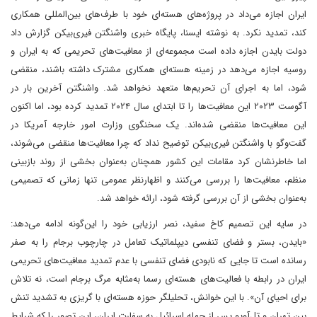
ایران اجازه می‌داد در پروژه‌های هسته‌ای خود با طرف‌های بین‌المللی همکاری
کند، تمدید نکرد. به نوشته ایسنا، پایگاه خبری واشنگتن فیری‌بیکن گزارش داد
دولت بایدن اجازه داده است‌ مجموعه‌ای از معافیت‌های تحریمی که به ایران و
روسیه اجازه می‌دهد در زمینه هسته‌ای همکاری مشترک داشته باشند، منقضی
شود، اما به اجرای آن تحریم‌ها متعهد نخواهد شد. واشنگتن آخرین بار در
آگوست ۲۰۲۳ این معافیت‌ها را تا ابتدای سال ۲۰۲۴ تمدید کرده بود، اما اکنون
این معافیت‌ها منقضی شده‌اند. یک سخنگوی وزارت امور خارجه آمریکا در
گفت‌وگو با واشنگتن فیری‌بیکن توضیح نداد که چرا معافیت‌ها منقضی می‌شوند،
اما خاطرنشان کرد مقامات این کشور همچنان به‌عنوان بخشی از روند بازبینی
منظم، معافیت‌ها را بررسی می‌کنند و اظهارنظر عمومی تنها زمانی که تصمیمی
به‌عنوان بخشی از آن بررسی گرفته شود، ارائه خواهد شد.
در سایه این تصمیم کاخ سفید، نصر ارزیابی خود را این‌گونه ادامه می‌دهد:‌
«بایدن، بستر و فضای تنفسی دیپلماتیک تعامل در چارچوب برجام را به صفر
رسانده است تا جایی که نابودی فضای تنفسی با عدم تمدید معافیت‌های تحریمی
ایران در رابطه با فعالیت‌های هسته‌ای رسما به‌مثابه مرگ برجام است، نه تلاش
برای احیای آن». با این خوانش، تحلیلگر حوزه هسته‌ای با گریزی به تشدید تنش
بین تهران و تل‌آویو پس از حمله اسرائیل به سفارت ایران،‌ این تصور را ‌که شرایط