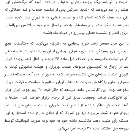
امنیت را نیازمند یک پروسه زمان‌بر حقوقی می‌داند. البته که نیک‌منش این
هشدار را هم می‌دهد که «شاید اسرائیل پس از سلسله حملات و ضد حملاتی که
طی سه هفته گذشته انجام شده و تصاعد تنشی که با تهران پیدا کرده است،
بخواهد به شکل جدی و بی‌سابقه‌ای به دنبال اعمال نظر خود بر آژانس بین‌المللی
انرژی اتمی و نشست فصلی پیش‌رو در خرداد ماه باشد».
با این حال مفسر ارشد حوزه برجامی به «شرق» می‌گوید که «متأسفانه هیچ
مرجعی برای رسیدگی به دعاوی حقوقی برجامی ایران وجود ندارد. در نتیجه حتی
اگر در نهایت مکانیسم حل اختلاف ذیل ماده ۳۶ برجام را فعال کند، پرونده ایران
بعد از ارجاع به کمیسیون مربوطه، هیئت وزیران و هیئت مشورتی نهایتا به
شورای امنیت سازمان ملل کشیده خواهد شد» به باور او، «در آنجا مسئله تفسیر
حقوقی تعلیق یا کاهش تعهدات هسته‌ای ایران مطابق با خواست و قرائت تهران
نخواهد بود». این کارشناس ادامه می‌دهد که «اگر ظرف ۳۰ روز جواب ایران برای
آنها قانع‌کننده نباشد، وضعیت سابق قبل از برجام برقرار خواهد شد». مضافا به
گفته نیک‌منش، «اگر هرکدام از اعضای ثابت شورای امنیت سازمان ملل که عضو
برجام هم به شمار می‌روند (به جز آمریکا که از توافق خارج شده است)، به این
مسئله رأی مثبت دهند مکانیسم ماشه خود به خود و به صورت اتوماتیک توسط
پروسه حل اختلاف ماده ۳۶ برجام اجرا می‌شود.