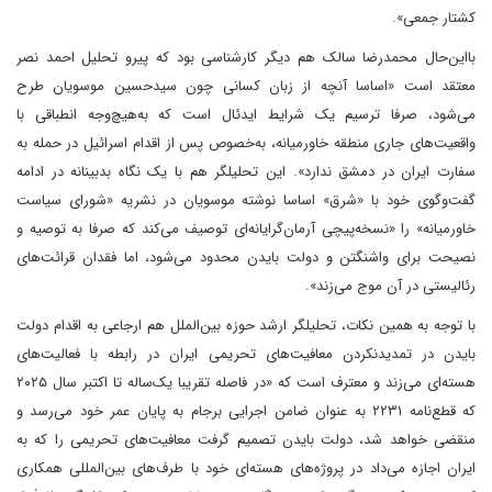
کشتار جمعی».
بااین‌حال محمدرضا سالک هم دیگر کارشناسی بود که پیرو تحلیل احمد نصر
معتقد است «اساسا آنچه از زبان کسانی چون سیدحسین موسویان طرح
می‌شود، صرفا ترسیم یک شرایط ایدئال است که به‌هیچ‌وجه انطباقی با
واقعیت‌های جاری منطقه خاورمیانه، به‌خصوص پس از اقدام اسرائیل در حمله به
سفارت ایران در دمشق ندارد». این تحلیلگر هم با یک نگاه بدبینانه در ادامه
گفت‌وگوی خود با «شرق» اساسا نوشته موسویان در نشریه «شورای سیاست
خاورمیانه» را «نسخه‌پیچی آرمان‌گرایانه‌ای توصیف می‌کند که صرفا به توصیه و
نصیحت برای واشنگتن و دولت بایدن محدود می‌شود، اما فقدان قرائت‌های
رئالیستی در آن موج می‌زند».
با توجه به همین نکات، تحلیلگر ارشد حوزه بین‌الملل هم ارجاعی به اقدام دولت
بایدن در تمدید‌نکردن معافیت‌های تحریمی ایران در رابطه با فعالیت‌های
هسته‌ای می‌زند و معترف است که «در فاصله تقریبا یک‌ساله تا اکتبر سال ۲۰۲۵
که قطع‌نامه ۲۲۳۱ به عنوان ضامن اجرایی برجام به پایان عمر خود می‌رسد و
منقضی خواهد شد، دولت بایدن تصمیم گرفت معافیت‌های تحریمی را که به
ایران اجازه می‌داد در پروژه‌های هسته‌ای خود با طرف‌های بین‌المللی همکاری