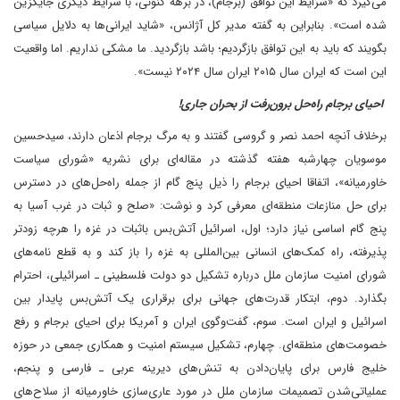
می‌گیرد که «شرایط این توافق (برجام)، در برهه کنونی، با شرایط دیگری جایگزین
شده است». بنابراین به گفته مدیر کل آژانس، «شاید ایرانی‌ها به دلایل سیاسی
بگویند که باید به این توافق بازگردیم؛ باشد بازگردید. ما مشکی نداریم. اما واقعیت
این است که ایران سال ۲۰۱۵ ایران سال ۲۰۲۴ نیست».
احیای برجام راه‌حل برون‌رفت از بحران جاری!
برخلاف آنچه احمد نصر و گروسی گفتند و به مرگ برجام اذعان دارند، سیدحسین
موسویان چهارشبه هفته گذشته در مقاله‌ای برای نشریه «شورای سیاست
خاورمیانه»، اتفاقا احیای برجام را ذیل پنج گام از جمله راه‌حل‌های در دسترس
برای حل منازعات منطقه‌ای معرفی کرد و نوشت: «صلح و ثبات در غرب آسیا به
پنج گام اساسی نیاز دارد؛ اول، اسرائیل آتش‌بس باثبات در غزه را هرچه زودتر
پذیرفته، راه کمک‌های انسانی بین‌المللی به غزه را باز کند و به قطع نامه‌های
شورای امنیت سازمان ملل درباره تشکیل دو دولت فلسطینی ـ اسرائیلی، احترام
بگذارد. دوم، ابتکار قدرت‌های جهانی برای برقراری یک آتش‌بس پایدار بین
اسرائیل و ایران است. سوم، گفت‌وگوی ایران و آمریکا برای احیای برجام و رفع
خصومت‌های منطقه‌ای. چهارم، تشکیل سیستم امنیت و همکاری جمعی در حوزه
خلیج فارس برای پایان‌دادن به تنش‌های دیرینه عربی ـ فارسی و پنجم،
عملیاتی‌شدن تصمیمات سازمان ملل در مورد عاری‌سازی خاورمیانه از سلاح‌های