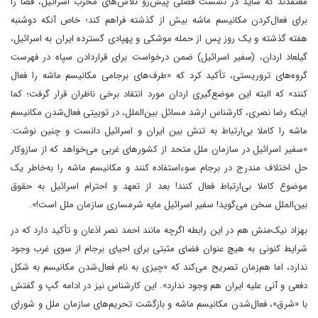
معتقدند که شاید در نشست فصلی پیش‌رو تلاش‌های مخرب اسرائیل، فضا را
برای فعال‌کردن مکانیسم ماشه بیش از گذشته فراهم کند؛ خاص آنکه دوشنبه
هفته گذشته و یک روز پس از حمله موشکی و پهپادی گسترده ایران به اسرائیل،
گیلعاد اردان، (سفیر اسرائیل) ضمن درخواست برای قراردادن سپاه در فهرست
گروه‌های تروریستی، تأکید کرد که «طرف‌های برجامی مکانیسم ماشه را فعال
کنند» که البته این موضع‌گیری اردان مورد انتقاد برخی ناظران قرار گرفت؛ کما
اینکه رضا نصری، کارشناس ارشد مسائل بین‌الملل، در توییتی فعال‌شدن مکانیسم
ماشه را کاملا بی‌ارتباط به تنش بین ایران و اسرائیل دانست و چنین نوشت:
«سفیر اسرائیل در سازمان ملل متحد از کشورهای غربی می‌خواهد که از سازوکار
حل اختلاف مندرج در برجام سوءاستفاده کنند و مکانیسم ماشه را به‌خاطر یک
موضوع کاملا بی‌ارتباط فعال کنند! بعد از تعهد و احترام اسرائیل به حقوق
بین‌الملل سخن می‌گوید! سفیر اسرائیل مایه شرمساری سازمان ملل است!».
بهزاد نیک‌منش هم در این رابطه اگرچه مانند احمد نصر اذعان و تأکید دارد که در
شرایط کنونی به هیچ عنوان فضای مثبتی برای احیای برجام از سوی غرب وجود
ندارد، اما هم‌زمان تصریح می‌کند که «چیزی به نام فعال‌شدن مکانیسم به شکل
دفعی و آنی علیه ایران هم وجود ندارد». این کارشناس نیز در ادامه گپ و گفتش
با «شرق»، فعال‌شدن مکانیسم ماشه و بازگشت تحریم‌های سازمان ملل و شورای