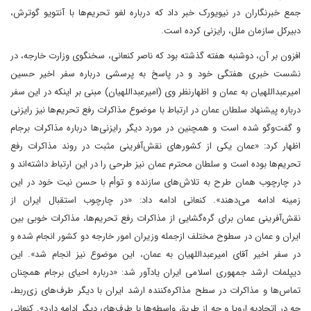
جمع خبرنگاران در نیویورک خبر داد که درباره لغو تحریم‌ها با آنتویو گوترش،
دبیرکل سازمان ملل، رایزنی کرده است.
افزون بر آن، دوشنبه هفته گذشته بود که ناصر کنعانی، سخنگوی وزارت خارجه، در
نشست خبری هفتگی خود و در پاسخ به پرسشی درباره سفر اخیر حسین
امیرعبداللهیان به عمان و اظهار‌نظر وی (امیرعبداللهیان) مبنی بر اینکه در این سفر
درباره پیشنهاد سلطان عمان در ارتباط با موضوع مذاکرات رفع تحریم‌ها نیز رایزنی
و گفت‌وگو شده است و همچنین در مورد دیگر رایزنی‌ها درباره مذاکرات برجام
اظهار کرد: «عمان یکی از کشورهای نقش‌آفرینی مثبت در روند مذاکرات رفع
تحریم‌ها بوده است و سلطان محترم عمان نیز طرحی را در این ارتباط داشته‌اند و
در چارچوب همان طرح به تلاش‌های سازنده و توأم با حسن نیت خود در این
زمینه ادامه می‌دهند». کنعانی ادامه داد: «در چارچوب استقبال ایران از
نقش‌آفرینی عمان برای گره‌گشایی از مذاکرات رفع تحریم‌ها، مذاکرات خوبی بین
ایران و عمان در سطوح مختلف از‌جمله وزیران امور خارجه دو کشور انجام شده و
در سفر اخیر آقای امیرعبداللهیان به عمان، این موضوع نیز انجام شد». این
دیپلمات ارشد جمهوری اسلامی ایران یادآور شد: «درباره احیای برجام همچنان
تماس‌ها و مذاکرات در سطح مذاکره‌کننده ارشد ایران با دیگر طرف‌های زی‌ربط،
چه در اتحادیه اروپا و چه از طریق واسطه‌ها با طرف‌های دیگر ادامه دارد». کنعانی