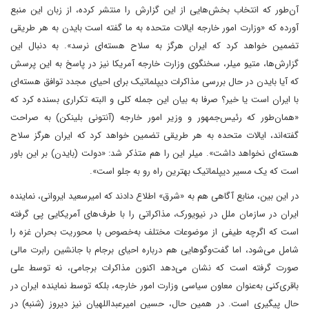
آن‌طور که انتخاب بخش‌هایی از این گزارش را منتشر کرده، از زبان این منبع
آورده که‌ «وزارت امور خارجه ایالات متحده به ما گفته است بایدن به هر طریقی
تضمین خواهد کرد که ایران هرگز به سلاح هسته‌ای نرسد». به دنبال این
گزارش‌ها‌، متیو میلر، سخنگوی وزارت خارجه آمریکا نیز در پاسخ به این پرسش
که آیا بایدن در حال بررسی مذاکرات دیپلماتیک برای احیای مجدد توافق هسته‌ای
با ایران است یا خیر؟ صرفا به بیان این جمله کلی و البته تکراری بسنده کرد‌ که
«همان‌طور که رئیس‌جمهور و وزیر امور خارجه (آنتونی بلینکن) به صراحت
گفته‌اند، ایالات متحده به هر طریقی تضمین خواهد کرد که ایران هرگز سلاح
هسته‌ای نخواهد داشت». میلر این را هم متذکر شد: «دولت (بایدن) بر این باور
است که یک مسیر دیپلماتیک بهترین راه رو به جلو است».
در این بین، منابع آگاهی هم به «شرق» اطلاع دادند که امیرسعید ایروانی، نماینده
ایران در سازمان ملل در نیویورک، مذاکراتی را با طرف‌های آمریکایی پی گرفته
است که اگرچه طیفی از موضوعات مختلف به‌خصوص با محوریت بحران غزه را
شامل می‌شود، اما گفت‌وگوهایی هم درباره احیای برجام با جانشین رابرت مالی
صورت گرفته است که نشان می‌دهد اکنون مذاکرات برجامی، نه توسط علی
باقری‌کنی به‌عنوان معاون سیاسی وزارت امور خارجه، بلکه توسط نماینده ایران در
حال پیگیری است. در همین حال، حسین امیرعبداللهیان نیز دیروز (شنبه) در