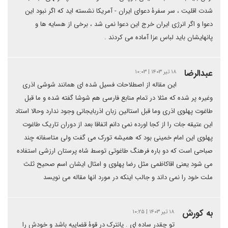
شدت اقلیت ، سر سفرۀ دعوای ایران - آمریکا نشسته اید که اگر نبود این
دعوا و اگر انرژی ایران خرج این دعوا نمی شد ، برخی از هسایه ها و
پانهایشان باید لباس عزا آماده می کردند .
عبدالرضا
۱۸ تیر ۱۴۰۳ | ۱۰:۰۳
این مقاله از اصطلاحات فسیل شده ای همانند شوشی اذری
وغیره پر شده که مثلا در تمام منابع فارسی هم شوشا گفته شده و ما قبل
طاغوت پهلوی اذری وما قبل استالین زبان اذربایجانی وجود ندارد وحالا استاد
این عتیقه جات را از کجا اورده نمی دانم اتفاقا بعد از دوران تاریک طاغوت
پهلوی این امام خمینی بود که همیشه تورک می گفت ولی متاسفانه چند
صباحی است که دو باره فرهنگ طاغوتی توسط شاه پرستان ارزشی استفاده
می شود یعنی اقاکاظمی مثل رضا پهلوی و امثال ایشان اسم صحیح ثلث
ملت خود را نمی داند و جالب اینکه در مورد انها مقاله می نویسد
به کورش
۱۸ تیر ۱۴۰۳ | ۱۰:۲۵
تو چقدر ساده ای . پانترک در قوۀ قضاییه باشد و خودش را