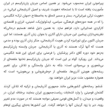
پیرامونی ایران محسوب می‌شود. بر همین اساس جریان پان‌ترکیسم در ایران
مأموریت یافته است تا با استحاله «هویت شریف و اصیل آذربایجانی ایرانی» در
«هویت ترکی غیرایرانی»، بستر و مسیر الحاق به به‌اصطلاح «جهان ترک» انگلیسی
را که در همه حوزه‌های فرهنگی، سیاسی، ایدئولوژیک، امنیتی، انرژی و اقتصادی
کارکردی ضدایرانی دارد، فراهم سازد. به همین دلیل شاهد هستیم درحالی‌که
نظریه‌پردازان پیشین این جریان دارای آثاری با عنوان زبان آذری هستند؛ اما این
جریان اکنون برای تورانیزه کردن هویت آذربایجانی، منکر زبان آذری بوده و مدعی
هست که آنها تُرک هستند نه آذری یا آذربایجانی. جریان وابسته پان‌ترکیسم
به‌زعم خود دوره آقای دکتر پزشکیان را فرصتی برای اجرای این فتنه انگلیسی
می‌داند. این رویکرد گواه بر این است که جریان پان‌ترکیسم نه‌تنها ملغمه‌ای از
بی‌شعوری و بی‌سوادی است؛ بلکه به دلیل وابستگی و تلاش برای تغییر
ریشه‌های هویتی آذری‌ها، ملغمه‌ای از «وطن‌فروشی و بی‌هویتی» است که
همواره مغضوب ملت عزیز ایران خواهند بود.
ششم: رسانه‌های کشورهایی مانند جمهوری آذربایجان و ترکیه که تلاش کردند
گفتمان قومیتی را وارد انتخابات ریاست‌جمهوری ایران بنمایند برخلاف ایران، در
واقعیت و میدان، با گسل‌های قومی عمیقی مواجه هستند که در صورت عدم تغییر
رویه، دیر یا زود گریبان آنها را خواهد گرفت. این کشورها به‌جای پیگیری اوهام