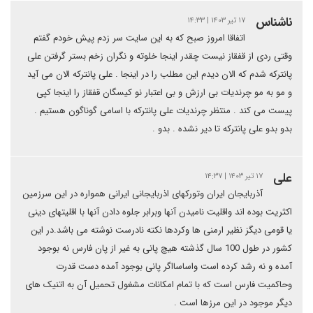
ناشناس
۱۷ تیر ۱۴۰۳ | ۱۴:۳۳
اتفاقا امروز صبح که به این سایت سر زدم پیش خودم گفتم
وقتی ردی از قفقاز نیست چقدر اینجا خلوته و نگران زخم بستر گرفتن علی
پانترکه شدم که الان دیدم این مطلب را در اینجا . علی پانترکه الان می آید
و مو به مو چرندیات بی ارزش و بی اعتبار نو کیسگان قفقاز را اینجا کپی
پیست می کند . منتظر چرندیات علی پانترکه با اسامی گوناگون هستیم .
بدو بدو علی پانترکه تا دیر نشده . بدو .
علی
۱۷ تیر ۱۴۰۳ | ۱۴:۳۷
آذربایجان ایران وتورکهای اذربایجانی ایرانی همواره در این سرزمین
اکثریت بوده اند واقلیت نامیدن آنها وبرابر جلوه دادن آنها با اقلیتهای دینی
یا قومی دیگز نظیر ارمنی ها وکردها نکته نادرست نوشته می باشد.در این
کشور در طول 100 سال گذشته هیچ پانی به غیر از پان فارس نه بوجود
آمده و نه رشد کرده است واساسااگر پانی بوجود آمده دست قدرت
وحاکمیت فارس است که با تمام امکانات مشغول تحمیل آن به اتنیک های
دیگر موجود در این مرزها است .