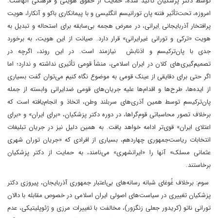
توسط دکتر پزشکیان تأکید شده، حمایت از حقوق هویتی و فرهنگی آنهاست.
امروزه، تحت‌تأثیر فتنه پان تورانیسم انگلیسی و با پیمانکاری باکو و آنکارا، هویت
پرافتخار آذربایجانی ِایرانی، در معرض هجمه بی‌سابقه برای استحاله و تبدیل به
هویت «ترکی و تورانی غیرایرانی» قرار دارد. صیانت از این هویت، به برخورد
جدی با پان‌ترکیسم و اذنابش نیازمند است. در این روند، اگرچه در
تصمیم‌گیری‌های کلان در ایران اسلامی، منشأ قومی تأثیری نداشته و ندارد؛ اما
اگر حتی برای دقایقی از عینک قومی به موضوع نگاه کنیم می‌توان گفت بسیاری
از ایده‌ها، طرح‌ها و اقدام‌ها علیه جریان‌های قومی ضدایرانی وابسته از جمله
پان‌ترکیسم توسط همین آذری‌های سربلند وطن، اتخاذ و انجام‌یافته است که
برخلاف تصور محاسباتی قوم‌گراها، در دوره دکتر پزشکیان، «برای ایران» و «برای
اعتلای ایران» قوی‌تر ادامه خواهد یافت. به همین دلیل نیز در جریان تبلیغات
انتخابات ریاست‌جمهوری چهاردهم، بسیاری از افرادی که «جریان توران شهری
عثمانی مسلک» آنها را «ایرانشهری» می‌نامند، به حمایت از دکتر پزشکیان
برخاستند.
سوم: برخلاف غُوغای شبانه رسانه‌های بی‌اعتبار جمهوری آذربایجان، پیروزی دکتر
پزشکیان تغییری در سیاست‌های اصولی ایران اسلامی در خصوص مقابله با دالان
تورانی ناتو (کریدور جعلی زنگزور)، مخالفت با تغییرات مرزی و ژئوپلیتیکی، عدم