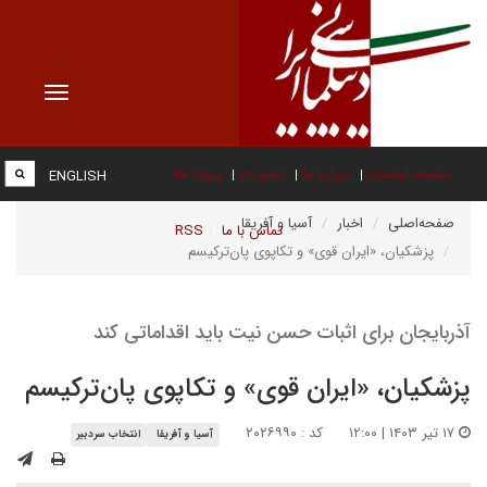
Toggle
vigation
صفحه نخست
درباره ما
عضویت
پیوند ها
ENGLISH
صفحه‌اصلی
اخبار
آسیا و آفریقا
تماس با ما
RSS
پزشکیان، «ایران قوی» و تکاپوی پان‌ترکیسم
آذربایجان برای اثبات حسن نیت باید اقداماتی کند
پزشکیان، «ایران قوی» و تکاپوی پان‌ترکیسم
۱۷ تیر ۱۴۰۳ | ۱۲:۰۰
کد : ۲۰۲۶۹۹۰
آسیا و آفریقا
انتخاب سردبیر