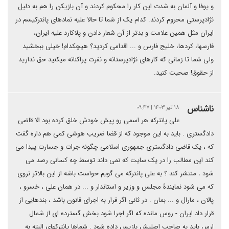
و یوفا و آلمان به شدت این کار را محکوم کردند و آن بازیکن را هم‌ به دلیل
نژادپرستی محروم کردند. کدام یک از شما تا حالا علیه نمادهای پانترکیسم در
ایران مثل همین علامت و بدتر از آن‌ شعار دادن و پلاکارد علیه ایران،
فارسها، کردها، خلیج فارس و ... اقدامی کردید؟ هیچکدام! خیلی ببخشید
ولی شما تا زمانی که کارهای نژادپرستانه و نفرت پراکنانه میکنید حق ندارید
از حقوق! صحبت کنید.
ناشناس
۱۸ تیر ۱۴۰۳ | ۰۹:۴۷
علی پانترکه هر اسمی رو پیش خودش خلق کرده بود الا قاضی
دادگستری . باید به این موجود که از قضا ضریب هوشی کمی هم داره گفت
که ، یک قاضی دادگستری جمهوری اسلامی چگونه جرات و جسارت پیدا می
کند این مطالب را در یک سایت که نمی داند توسط چه کسانی رصد می
شود ، منتشر کند ؟ به علی پانترکه می گویم حواست باشه از این بالاتر نروی
که می شود نمایندۀ مجلس و وزیر و استاندار و ... در همان علی ، خسرو ،
پالان ، مارال و ... بمان . در ثانی اگر قرار به اجرای قانون باشد ، بندهایی از
قرار داد ایران - روس مانده که اگر اجرا شود بخش گسترده ای از شمال
ارس باید به صاحب اصلیش بازپس داده شود . شماها پانترکهای البته به