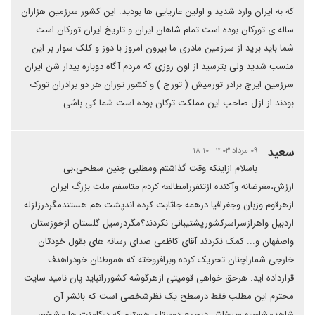
که به ایران وارد شدید و اولین عاریایی ها بودید. این کشور سرزمین هزاران
ساله ی تورکان بوده است تمام شاهان ایران و تاریخ ایران تورکان است
شما باید برید از سرزمین مادری ما بیرون امروز با دوز و کلک سوار بر این
منسب شدید ولی بترسید از اون روزی که مردم آگاه دوباره بیدار شن ایران
سرزمین ایرج برادر تورمیش ( تورج ) و کشور توران هر دو برادران تورک
بودند از ازل صاحب این مملکت ترکان بوده است شما کی باشی
سعید
۰۹ مرداد ۱۴۰۳ | ۱۸:۱۰
باسلام ازاینکه وقت گذاشتم ومطلبی چنین سطحی،بی
ارزش،مغرضانه وآکنده ازتنفررامطالعه کردم متاسفم ملت بزرگ ایران
ازهرقوم وزبان وجغرافیا درهمه جاثابت کرده اندپشت هم هستندمگردرزلزله
اردبیل واهرازسراسرکشورپشتیبانی نکردند؟مگردرسیل گلستان ازخوزستان
واصفهان و... کمک نکردند آقای کاظمی صدای رسانه های بقول خودتان
خارجی شماراچنان تحریک کرده وبرافروخته که هموطنان خودراهدف
قرارداده اید. هرحق خواهی قومیتی ازهرگوشه کشوررانباید پان نامید سایت
محترم این مطلب فقط درسطح یک نظرشخصی است که بانشر آن
شاهدمشاجره وپرخاش درجمع دوستان هستیم که درکامنت ها مشخص