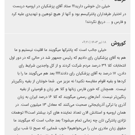
خیلی دل خوشی دارید!!! ستاد آقای پزشکیان در ارومیه دربست
در اختیار طرفداران پانترکیسم بود و آنها از هیچ توهین و تهدیدی علیه کرد
و فارس و ... دریغ نکردند!
کوروش
۱۸ تیر ۱۴۰۳ | ۰۹:۲۱
خیلی جالب است که پانترکها میگویند ما اقلیت نیستیم و ما
هم به آقای پزشکیان رای دادیم که رئیس جمهور شد در حالی که در دور اول
انتخابات کلا ۳۹ درصد مردم شرکت کردند و از کل واجدین شرایط رای
دادن، ۱۷ درصد به آقای پزشکیان رای دادند!!!!! بعد هم می‌گویند ما را با
کردها و بقیه اقوام مقایسه نکنید! نه عزیز من. شما خونتان از بقیه رنگین‌تر
نیست. همچنان که خون فارس زبانها و کلا هر زبان و قومیتی از بقیه
رنگین‌تر نیست. آمارهای رسمی میگویند که کلا ۱۶ درصد ایران به زبان
آذری یا ترکی آذربایجانی صحبت می‌کنند که معادل ۱۳ میلیون است. در
همان‌ ارومیه و استانش الان تعداد نماینده های کرد بیشتر است!!! توهمات
نژادی پانترکی تان چه زمانی تمام میشود؟ بعد جالب است که میگویند ما
حقوق زبان مادری مان را می‌خواهیم!! خوب شمایی که صبح تا شب برای