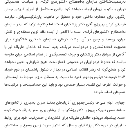
به‌رسمیت‌شناختن سازمان به‌اصطلاح «کشورهای ترک»، و سیاست همسایگی
تهران با باکو و ایروان ایجاد نخواهد کرد. باکوی مستأصل از اجرای کریدور جعلی
زنگزور، برای مصارف داخلی خود و منطبق بر ماهیت پان‌ترکیستی‌اش، نیازمند
قومیتی کردن پیروزی آقای دکتر پزشکیان است؛ اما چنانچه ترکیه که لیدر سازمان
به‌اصطلاح «کشورهای تُرک»، است با آگاهی از آینده نظم نوین منطقه‌ای و نقش
ایران، روسیه و چین در آن، پشت درهای «سازمان همکاری شانگهای» برای
عضویت لحظه‌شماری و درخواست می‌کند، بعید است که خاندان علی‌اف نیز با
آگاهی از سوابق دکتر پزشکیان و چرخه تصمیم‌گیری در نظام اسلامی ایران متوجه
نباشند که خطوط قرمز ایران در خصوص قفقاز تحت هیچ شرایطی، تغییر نخواهد
کرد و همان‌گونه که رهبر انقلاب اسلامی در دیدار با نیکول پاشینیان در دوم خرداد
۱۴۰۳ فرمودند: «رئیس‌جمهور فقید ما نسبت به مسائل مرزی مربوط به ارمنستان
و حوادث اطراف این قضیه، بسیار حساس بود و باید این حساسیت‌ها و مراقبت‌ها
همچنان لحاظ شوند».
چهارم: الهام علی‌اف رئیس‌جمهوری آذربایجان بمانند سران بسیاری از کشورهای
منطقه ضمن تبریک پیروزی دکتر پزشکیان، از ایشان برای سفر به باکو دعوت کرده
است. پیشنهاد می‌شود خاندان علی‌اف برای نشان‌دادن حسن‌نیت خود برای روابط
با ایران در دوره دکتر پزشکیان و حال که امتیاز خرید زمین وسیع و ساختمان