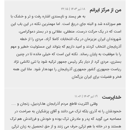
من از مرکز ایرانم
۱۸ تیر ۱۴۰۳ | ۲۲:۱۵
به هر پسند و ناپسندی اشاره رفت و تر و خشک با
هم سوزانده شد و البته جای دریغ است. اما مهمترین نکته در این باب این
است که در یک حرکت درست، منطقی، عقلانی و در بستر دموکراسی،
شهروندان ایران عزیزمان در یک انتخابات کاملا آزاد، مردی را از خطه
آذربایجان انتخاب کردند و امید داریم که بتواند این مسئولیت خطیر و مهم
را با موفقیت به پایان رساند. نکته این است که خیلی مانده تا در چنین
بستری، مردی کرد از دیار بکر رئیس جمهور ترکیه شود یا تنی تالشی نژاد
ریاست جمهوری کشور جمهوری آذربایجان را عهده‌دار شود. مانا این همه
فخر و فضیلت برای ایران بزرگمان
خداپرست
۱۹ تیر ۱۴۰۳ | ۱۱:۰۶
وقتی اکثریت قاطع مردم آذرابجان ها،اردبیل، زنجان و ....
خحودشان را نه آذری بلکه ترک می دانند و آقای پزشکیان به صراحت در
مصاحبه می گوید که پدر و مادرش ترک بوده و خودش و فرزاندش هم ترک
هستند و در خانه با هم ترکی حرف می زنند و از حق تحصیل به زبان ترکی