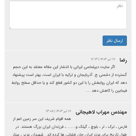
ارسال نظر
رضا
۱۷ تیر ۱۴۰۳ | ۱۲:۱۳
اگر سایت دیپلماسی ایرانی با انتشار این مقاله معتقد به این حجم
گسترده از دشمنی ج. آذربایجان و ترکیه با ایران است، بهتر است پیشنهاد
دهد که ایران روابطش را با این دو کشور قطع کند و یا حداقل سطح روابط
فیمابین را کاهش دهد ....
مهندس مهراب لاهیجانی
۱۷ تیر ۱۴۰۳ | ۱۳:۰۵
همه اقوام شریف این سر زمین اعم از
فارس ، ترک ، لر ، بلوچ ، گیلک و........، فرزندان ایران بزرگ هستند. در
طول تاریخ برای عزت ایران جان فشانی ها کرده اند . شهیدان عزیز ، ستار