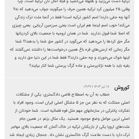
ترکیه دست می‌زنید و هلهله می‌کشید و قبله آمال تان ترکیه است، چرا
وقتی ۲۵ میلیون کرد ترکیه همین حرف را میگویند جواب می‌دهید که نه!!
آنها چه حقی دارند! اسم کشور ترکیه است! فقط در آنجا ملت ترک زندگی
می‌کند! خوب اسم اینجا هم ایران است یعنی سرزمین آریایی. یعنی چیزی
که اصلا شما قبول ندارید. شما در همان ارومیه با جمعیت بالای کردزبانها
مگر حق کردها را می‌دهید که می‌گوید در کشور حق شما را بدهند!؟ شما
مگر زمانی که ارمنی‌های قره باغ همین درخواست‌ها را داشتند نمی‌گفتند که
اینها خوک می‌خورند و چه حقی دارند!؟ فقط شما در این دنیا حق دارید و
بقیه باید با همه نژادپرستی و ماده گرگ پرستی شما کنار بیایند؟
کوروش
۱۸ تیر ۱۴۰۳ | ۰۹:۳۷
خطاب به آن‌ به‌ اصطلاح قاضی دادگستری: یکی از مشکلات
اصلی مملکت که به نظر من جز ۵ مشکل اصلی ایران است، وجود افراد با
تفکرات پانترکی در سازمانهای مهم مثل قوه قضائیه است. شما خودتان از
اصلی ترین عوامل وضع موجود هستید. یک مثال بزنم: در همین جام
ملت‌های اروپا یکی از بازیکنان ترکیه در خاک آلمان که جمعیت بالای مهاجر
ترک دارد با دست علامت گرگ خاکستری نشان داد. جنجال زیادی ایجاد شد