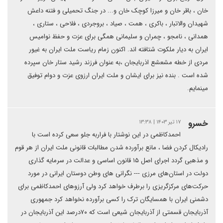
خان ، باقر خان و میرزا کوچک خان و... در جنگ تحمیلی و فتنه داعش
شهیدان والاتبار ، باکری ، همت ، صیاد ، بروجردی ، فلاحی ، ستاری ،
همدانی ، نامجو ، چمران و سلیمانی همگی برای عزت و حفظ نوامیس
ایران به دیار ملکوت شتافته اند. اکنون زمام ریاست ملت ایران به غیور
مردی از خطه مشعشع اذربایجان ،به عنوان فرزند رشید ستار خان سپرده
شده است . بنده نیز برای ایشان و ملت ایران ارزوی عزت و دوام توفیق
مینمایم.
خسرو
۱۷ تیر ۱۴۰۳ | ۱۳:۳۸
احمدکاظمی در این نوشتار با فراربه جلو سعی کرده است با
رادیکال کردن فضا ، مانع برآورده شدن مطالبات قانونی ملت ایران از هر قوم
و مذهبی گردد اجرای اصل ۱۵ قانون اساسی و عدالت در سرمایه گذاری
دولت در استان‌های مرزی --- نگرانی های وطن دوستان ایرانی در مورد
حرکت‌های مرکزگریزی را برطرف خواهد کرد ولی آرزوهای احمدکاظمی برای
دشمنی ایران با همسایگان ترک را کسی برآورده نخواهد کرد جمهوری
آذربایجان قسمتی از آذربایجان شیعی است که ۷۰درصد این آذربایجان در