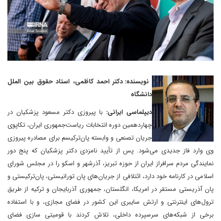
نویسنده: دکتر احمد کاظمی، استاد حقوق بین الملل
دانشگاه
دیپلماسی ایرانی:
با پیروزی دکتر مسعود پزشکیان در
چهاردهمین دوره انتخابات ریاست‌جمهوری ایران، تکاپوی
جریان تصنعی و وابسته پان‌ترکیسم برای مصادره پیروزی
وی وارد فاز جدیدی می‌شود. پس از تأیید نامزدی دکتر پزشکیان که پنج دور
نمایندگی مردم سرافراز ایران از حوزه تبریز، آذرشهر و اسکو را در مجلس شورای
اسلامی در کارنامه خود دارد، ائتلافی از جریان‌های پان تورانیستی، پان‌ترکیستی و
پان آذریستی مستقر در امریکا، انگلستان، جمهوری آذربایجان و ترکیه از طریق
ترول‌های اینترنتی و ارتش سایبری این کشور در فضای مجازی، و با استفاده
برخی از شبکه‌های سرسپرده داخلی، تلاش کردند با قومیتی سازی فضای