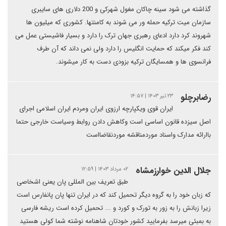
گذاشته می شود سینه چاکان مغول شهرکی و 200 دلاری های سایبری
سازمان میت ترکیه حمله ور می شوند به کامنتها. کشوری که میلیون ها
شهروند کرد دارد ادعای رهبری جهان ترک را دارد و بسیار فاشیستی عمل می
کند فکر میکند که حمایت انگلیس را دارد ولی نمی داند که آن طرف
فرانسوی ها و همسایگان ترکیه بزودی دست به کار میشوند.
رضابرچلو
۲۳ تیر ۱۴۰۳ | ۱۴:۵۷
ایران قوی ویکپارچه ارزوی ایران ومردم ایران اسلامی اجرای
اصل سیزده قانون اساسی است وکاهش دادن روابط وسیاست خارجی حتما
باارائه مدارک واسناد موردمناقشه موردنقاضااست
جلال الدین خوارزمشاه
۰۲ مرداد ۱۴۰۳ | ۱۲:۵۹
طبق تعریف بین المللی پان یعنی اشخاصی
که زبان خود را به گروه دیگر تحمیل کند که در ایران تنها پان پانفارس است
زیرا زبانش را به زور به تورک و کورد و ... تحمیل کرده است ریشه فارسی
به بمبئی میرسد بفرمایید کشور خودتان شاهنامه نوشته شما کولی هستید