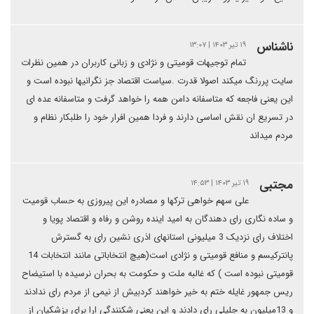
ناشناس
۱۹ تیر ۱۴۰۳ | ۱۳:۰۷
تمام توجیهات قومیتی و نژادی و زبانی کاربران در همین نظرات
سایت پررنگ میکند اصولا قدرت .سیاست اقتصاد جز نگرانیها نبوده است و
این یعنی فاجعه که متاسفانه دامن همه را خواهد گرفت و متاسفانه عده ای
در تسریع ان نقش اساسی دارند و فردا همین افرار خود را طلبکار نظام و
مردم میداند
مجتبی
۱۹ تیر ۱۴۰۳ | ۱۴:۵۳
علی سهم خواهی ترکها و مصادره این پیروزی به حساب قومیت
و ساده نگاری رای دهندگان به امید اینده روشن و رفاه و اقتصاد پویا و
اختلاف رای نزدیک 3 میلیونی استانهای اذری نشین رای به گسترش
پانترکیسم و منافع قومیتی و نژادی است(هیچ انتخاباتی مانند انتخابات 14
قومیتی نبوده است ) که غالبه ملت و حکومت به بحران نرسیده با استیضاح
ریس جمهور غایله ختم به خیر خواهند کردبیش از نیمی از مردم رای ندادند
و 13میلیون به جلیلی رای دادند و این یعنی شکنندگی ارا برای پزشکیان از