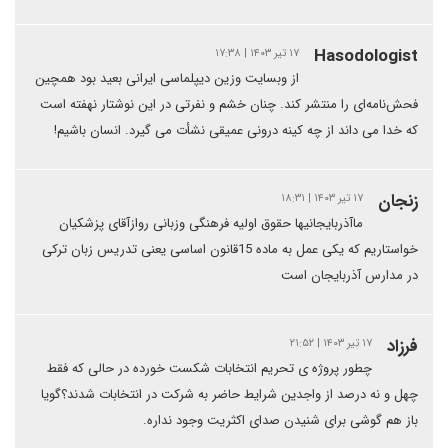
Hasodologist
۱۷ تیر ۱۴۰۳ | ۱۷:۳۸
از وبسایت وزین دیپلماسی ایرانی بعید بود همچین
فحش‌نامه‌ای را منتشر کند. چنان خشم و نفرتی در این نوشتار نهفته است
که خدا می داند از چه کینه درونی عمیقی نشأت می گیرد. انسان باشیم!
زنجان
۱۷ تیر ۱۴۰۳ | ۱۸:۳۱
ماآذربایجانیها حقوق اولیه فرهنگی وزبانی روازآقای پزشکیان
خواستاریم که یکی عمل به ماده 15قانون اساسی یعنی تدریس زبان ترکی
در مدارس آذربایجان است
فرزاد
۱۷ تیر ۱۴۰۳ | ۲۱:۵۲
چطور پروژه ی تحریم انتخابات شکست خورده در حالی که فقط
چهل و نه درصد از واجدین شرایط حاضر به شرکت در انتخابات شدند؟گویا
باز هم گوشی برای شنیدن صدای اکثریت وجود نداره.