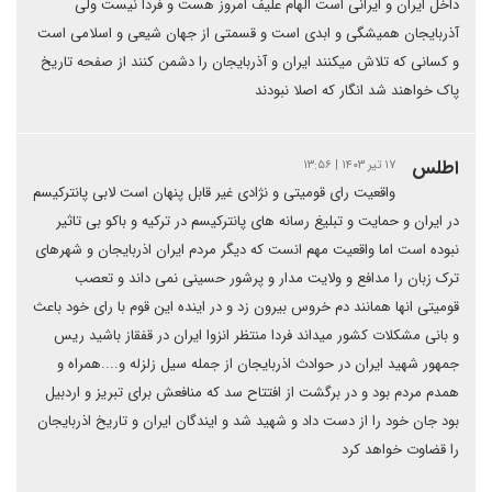
داخل ایران و ایرانی است الهام علیف امروز هست و فردا نیست ولی
آذربایجان همیشگی و ابدی است و قسمتی از جهان شیعی و اسلامی است
و کسانی که تلاش میکنند ایران و آذربایجان را دشمن کنند از صفحه تاریخ
پاک خواهند شد انگار که اصلا نبودند
اطلس
۱۷ تیر ۱۴۰۳ | ۱۳:۵۶
واقعیت رای قومیتی و نژادی غیر قابل پنهان است لابی پانترکیسم
در ایران و حمایت و تبلیغ رسانه های پانترکیسم در ترکیه و باکو بی تاثیر
نبوده است اما واقعیت مهم انست که دیگر مردم ایران اذربایجان و شهرهای
ترک زبان را مدافع و ولایت مدار و پرشور حسینی نمی داند و تعصب
قومیتی انها همانند دم خروس بیرون زد و در اینده این قوم با رای خود باعث
و بانی مشکلات کشور میداند فردا منتظر انزوا ایران در قفقاز باشید ریس
جمهور شهید ایران در حوادث اذربایجان از جمله سیل زلزله و....همراه و
همدم مردم بود و در برگشت از افتتاح سد که منافعش برای تبریز و اردبیل
بود جان خود را از دست داد و شهید شد و ایندگان ایران و تاریخ اذربایجان
را قضاوت خواهد کرد