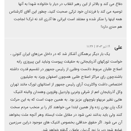
دفاع می کند و بالاتر از این رهبر انقلاب در دیار با خانواده شهدا به آنها
توصیه می کند با فرزندان خود ترکی صحبت کنید، چطور این آقای کارشناس
همه اینها را منکر شده و معتقد است ایرانی ها آذری اند نه ترک! لجاجت
هم حدی دارد!
علی
۱۹ تیر ۱۴۰۳ | ۱۱:۳۶
یک بار دیگر برهمگان آشکار شد که در داخل مرزهای ایران کنونی ،
خواست تورکهای آذربایجانی به حقیقت پیوست ونباید این پیروزی رابه
اصلاح طلبان مربوط دانست وطلبی از رئیس جمهور در تقسیم قدرت داشته
باشندچون رای مراکز اصلاح طلبی همچون اصفهان ویزد به جلیلیون
اختصاص داشت واکثریت آرای رئیس جمهور از استانهای تورک مانند تهران
وکل آذربایجان اعم از شرقی وغربی واردبیل وقزوین وهمدان والبته اتنیک
هایی نظیر عربهاو بلوچهای عزیز بود. به همین جهت است که به این حرکت
انگ پان بودن زده واز همین ابتدا می خواهند کار را بر منخب مردم سخت
کنند ولی باید بدانند نمی شود در مقابل ملت ایستاد وهر آنچه ملت بخواهد
آن می شود. اگر حقوق حداقلی بخصوص اتنیک های موجود دراین سرزمین
ضایع شود دیر یا زود گریبان عاملان گرفته خواهد شد.