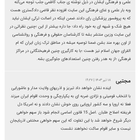
علمی و فرهنگی ایشان در ذیل نوشته ی جناب کاظمی جلب توجه می‌کنه
وبه بار علمی و غنای فرهنگی این سایت افزوده نظر قاضی دادگستری هست
که به پروفسور پزشکیان رای دادند.ضمن اینکه در اصالت ترکی ایشان نباید
هیچ شک و شبهه ای به خود راه داد؛ جا داره بیشتر از این ؛چنین نظراتی در
این سایت وزین منتشر بشه تا کارشناسان حقوقی و فرهنگی و روانشناسی
از اون بهره مند بشن.ضمنا توصیه میشه در مناطق ترک زبان ایران که ام
القرای جهان اسلام نیز هست ؛با به کارگیری چنین فرهیختگانی در مراکز
فرهنگی ؛از به هدر رفتن چنین استعدادهای جلوگیری بشه.
مجتبی
۱۸ تیر ۱۴۰۳ | ۱۹:۲۷
اینده نشان خواهد داد تبریز و اذریهای ولایت مدار و عاشورایی
با انتخاب قومیتی و نژادی ضربه ای به یکپارچگی و وحدت اقوام ایران میزند
فعلا نه اروپا و سه کشور اروپایی روی خوش نشان دادند و نه امریکا دل
فریفته اصلاح طلبان .اصل 15 قانون اساسی انجام شود باز سهم خواهی
دیگر شروع خواهد شد با این تفاوت که این سهم خواهی مختض اذربایجان
نیست و سایر اقوام ساکت نخواهند نشست