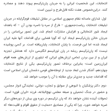
انتخابات، این شخصیت ایرانی را به جریان پان‌ترکیسم پیوند دهند و مصادره
کنند. دراین‌خصوص هفت نکته قابل‌طرح و تبیین است:
اول: مُدارای عامدانه نظام جمهوری اسلامی در مقابل تبلیغات قوم‌گرایانه در جریان
تبلیغات انتخابات ریاست‌جمهوری – فارغ از سره یا ناسره بودن آن – که باهدف
ایجاد شور انتخاباتی و افزایش مشارکت انجام شد، این تصور بی‌اساس را در
جریان خائن پان‌ترکیسم ایجاد کرد که گویا فضایی برای اقدامات آنها علیه ایران
ایجاد شده؛ اما این فرصت، با پایان انتخابات، پایان‌یافته است. بر کسی پوشیده
نیست که پان‌ترکیسم ریشه در پان تورانیسم انگلیسی دارد که هدفش تجزیه
ایران و از بین بردن تمامی ارزش‌های ایرانی که تبلوری از ارزش‌های همه اقوام
ایران‌زمین است؛ بنابراین برخلاف تصور پان‌ترکیسم، یکی از نتایج انتخابات
چهاردهم، آشکار شدن ابعاد جدید از توطئه‌های قومی دشمنان ایران اسلامی است
که اقدامات جدید و جدی‌تر برای مقابله با آن را موجب خواهد شد.
دوم: دکتر پزشکیان با انبوهی از سوابق و تجارب دولتی، نمایندگی ادوار مجلس،
و حضور در جنگ تحمیلی و صبغه معلمی نهج‌البلاغه، فرزند «ایران قوی» است.
تحولات آینده نشان خواهد داد که پان ترکیسم در دوره وی بیش از دوره‌های دیگر
ضربه خواهد خورد، چرا که یکی از مصادیق «حمایت از حقوق اقوام و اقلیت‌ها» که