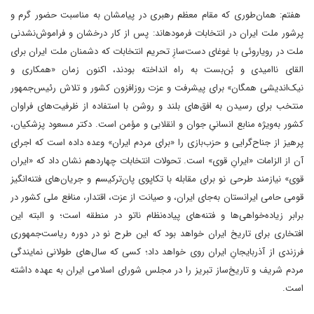
هفتم: همان‌طوری که مقام معظم رهبری در پیامشان به مناسبت حضور گرم و
پرشور ملت ایران در انتخابات فرموده­اند: پس از کار درخشان و فراموش‌نشدنی
ملت در رویاروئی با غوغای دست‌سازِ تحریم انتخابات که دشمنان ملت ایران برای
القای ناامیدی و بُن‌بست به راه انداخته بودند، اکنون زمان «همکاری و
نیک‌اندیشی همگان» برای پیشرفت و عزت روزافزون کشور و تلاش رئیس‌جمهور
منتخب برای رسیدن به افق‌های بلند و روشن با استفاده از ظرفیت‌های فراوان
کشور به‌ویژه منابع انسانیِ جوان و انقلابی و مؤمن است. دکتر مسعود پزشکیان،
پرهیز از جناح‌گرایی و حزب‌بازی را «برای مردم ایران» وعده داده است که اجرای
آن از الزامات «ایرانِ قوی» است. تحولات انتخابات چهاردهم نشان داد که «ایران
قوی» نیازمند طرحی نو برای مقابله با تکاپوی پان‌ترکیسم و جریان‌های فتنه‌انگیز
قومی حامی ایرانستان به‌جای ایران، و صیانت از عزت، اقتدار، منافع ملی کشور در
برابر زیاده‌خواهی‌ها و فتنه‌های پیاده‌نظام ناتو در منطقه است؛ و البته این
افتخاری برای تاریخ ایران خواهد بود که این طرح نو در دوره ریاست‌جمهوری
فرزندی از آذربایجانِ ایران روی خواهد داد؛ کسی که سال‌های طولانی نمایندگی
مردم شریف و تاریخ‌ساز تبریز را در مجلس شورای اسلامی ایران به عهده داشته
است.