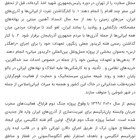
مجلل سفارت را از تهران در دوره رئیس‌جمهوری شهید اخذ کرده‌اند، قبل از تحقق
این سفر چند اقدام را انجام دهند: ۱. با کنارگذاشتن نفرت از ایرانی‌ها و آذری‌های
ایران، مرزهای زمینی را بعد از سه سال انسداد آهنین مبتنی بر بهانه‌های
مضحکانه، بازگشایی و روادید را بمانند ایران، لغو کنند تا مراودات مردمی میان
همه ایرانی‌ها از جمله آذری‌ها با مردم جمهوری آذربایجان برقرار شود. ۲. با کنار
گذاشتن رسمی فتنه کریدور جعلی زنگزور، تعهدات خود را برای اجرای «راهگذر
ارس» به‌عنوان بخشی از پروژه حمل‌ونقل بین‌المللی «کریدور میانی» انجام دهند.
۳. بدهی‌ها و تعهدات پیشین خود را از جمله در خصوص احداث سد خداآفرین،
خریدهای نظامی و… تأدیه، و به کارشکنی‌ها علیه املاک و نهادهای ایرانی در باکو
پایان دهند و روند شیعه ستیزی سیستماتیک و حمایت از فعالیت قوم‌گرایان
تجزیه‌طلب ضدایرانی در خاک این کشور و هجمه به میراث ایرانی‌اسلامی از جمله
در شهر شوشی را متوقف سازند.
پنجم: از سال ۲۰۲۰ /۱۳۹۹ با وقوع پروژه جنگ دوم قراباغ، فعالیت‌های مخرب
جریان وابسته پان‌ترکیسم برای غیریت‌سازی از آذری‌های ایران وارد فاز جدیدی
شده است. اساساً پروژه جنگ دوم قراباغ، اولین گام فتنه انگلیسی برای ایجاد
به‌اصطلاح جهان ترک از طریق اجرای دالان تورانی ناتو و در قالب ایده پان
تورانیسم انگلیسی و باهدف استقرار نظم آنگلوساکسونی در قفقاز و مناطق