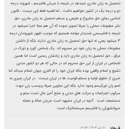
تحصیل به زبان مادری نمیدهد در نتیجه با جریان فاشیسم ، شهروند درجه
دو و درجه یک در کشور خواهیم داشت ، اما قضیه فقط این نیست ، قانون
اساسی بجای حق مشروع و طبیعی و مسلم تحصیل به زبان مادری، حق
نشر مطبوعات محلی را صرفا تجویز نموده که آن هم عملا اجرا نمیشود در
نتیجه با فاشیسمی شدیدتر مواجه هستیم که موجب ظهور شهروندان درجه
۳ میشود یعنی نه تنها حق تحصیل به زبان مادری ندارند بلکه اژ داشتن
مطبوعات محلی به زبان خود نیز محروم اند. یک شخص کورد و تورک در
عراق ، حق تحصیل به زبان مادری دارد و زبانشان رسمی است اما همین
اشخاص در ایران از این حق محروم اند در حالی که هر دو کشور مدعی
تشیع و اسلام واقعی بوده بلکه ایران خود را ام القری جهان اسلام میداند اما
خبری از حقوق اولیه و مسلم قومیت ها در ایران نیست . در ایران چیزی به
اسم پان تورکیسم وجود ندارد بلکه این عناوین صرفا برچسب زنی جهت
سرکوب اعتراضات و حرکت های مدنی و صلح آمیز ملل تحت ستم و
مستصعف است . آنچه در ایران مشهود است جریان ضاله و مضله
حیوانشهرکی یا فاشیسم سیستماتیک است.
فرهاد
۱۸ تیر ۱۴۰۳ | ۰۶:۵۶