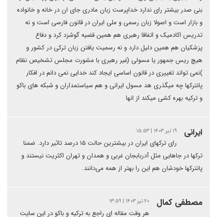
بنی صدر بیشتر رای ندارد خداپرست زبان مادری جای ان در خانه و خانواده
و بازار است و اصولا زبان رسمی و ملی ایران در قانون فارسی است و نه
تدریس اکادمیک و اتفاقا رهبری هم همین قضیه گوشزد کرد و دفاع
پزشکیان هم همین دلیل دارد و نه رسمیت یافتن زبان ترکی در کشور و
هیچ ریس جمهور یا مسولی (غیر رهبری با مشورت مجلس تشخیص نظام
)نمی تواند تغییری در قانون اساسی ایجاد کند خدایی نمی دانم در افکار
پانترکها چه میگذری هد مسول ایرانی و هم سیاستمداران و شبکه های باکو
و ترکیه بهره کشی میکند از انها
ایرانی
۱۹ تیر ۱۴۰۳ | ۱۵:۵۳
رای ترکهای ایران در بیشترین حالت ۱۵ درصد تاثیر دارد. ضمنا
ترکها در جاهایی مثل آدربابجان غربی و همدان و تهران اکثریت نیستند‌ و
پانترکها خودشان هم این را بهتر از همه می‌دانند.
مصطفی کمال
۲۰ تیر ۱۴۰۳ | ۱۳:۵۹
هر وقت مقاله ای راجع به ترکیه و باکو در این سایت