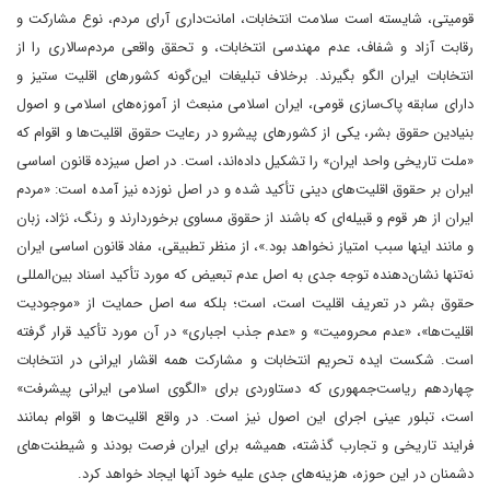
قومیتی، شایسته است سلامت انتخابات، امانت‌داری آرای مردم، نوع مشارکت و
رقابت آزاد و شفاف، عدم مهندسی انتخابات، و تحقق واقعی مردم‌سالاری را از
انتخابات ایران الگو بگیرند. برخلاف تبلیغات این‌گونه کشورهای اقلیت ستیز و
دارای سابقه پاک‌سازی قومی، ایران اسلامی منبعث از آموزه‌های اسلامی و اصول
بنیادین حقوق بشر، یکی از کشورهای پیشرو در رعایت حقوق اقلیت‌ها و اقوام که
«ملت تاریخی واحد ایران» را تشکیل داده‌اند، است. در اصل سیزده قانون اساسی
ایران بر حقوق اقلیت‌های دینی تأکید شده و در اصل نوزده نیز آمده است: «مردم
ایران از هر قوم و قبیله‌ای که باشند از حقوق مساوی برخوردارند و رنگ، نژاد، زبان
و مانند اینها سبب امتیاز نخواهد بود.»، از منظر تطبیقی، مفاد قانون اساسی ایران
نه‌تنها نشان‌دهنده توجه جدی به اصل عدم تبعیض که مورد تأکید اسناد بین‌المللی
حقوق بشر در تعریف اقلیت است، است؛ بلکه سه اصل حمایت از «موجودیت
اقلیت‌ها»، «عدم محرومیت» و «عدم جذب اجباری» در آن مورد تأکید قرار گرفته
است. شکست ایده تحریم انتخابات و مشارکت همه اقشار ایرانی در انتخابات
چهاردهم ریاست‌جمهوری که دستاوردی برای «الگوی اسلامی ایرانی پیشرفت»
است، تبلور عینی اجرای این اصول نیز است. در واقع اقلیت‌ها و اقوام بمانند
فرایند تاریخی و تجارب گذشته، همیشه برای ایران فرصت بودند و شیطنت‌های
دشمنان در این حوزه، هزینه‌های جدی علیه خود آنها ایجاد خواهد کرد.