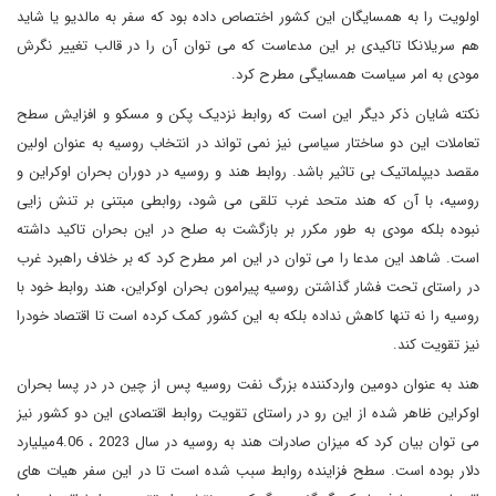
اولویت را به همسایگان این کشور اختصاص داده بود که سفر به مالدیو یا شاید
هم سریلانکا تاکیدی بر این مدعاست که می توان آن را در قالب تغییر نگرش
مودی به امر سیاست همسایگی مطرح کرد.
نکته شایان ذکر دیگر این است که روابط نزدیک پکن و مسکو و افزایش سطح
تعاملات این دو ساختار سیاسی نیز نمی تواند در انتخاب روسیه به عنوان اولین
مقصد دیپلماتیک بی تاثیر باشد. روابط هند و روسیه در دوران بحران اوکراین و
روسیه، با آن که هند متحد غرب تلقی می شود، روابطی مبتنی بر تنش زایی
نبوده بلکه مودی به طور مکرر بر بازگشت به صلح در این بحران تاکید داشته
است. شاهد این مدعا را می توان در این امر مطرح کرد که بر خلاف راهبرد غرب
در راستای تحت فشار گذاشتن روسیه پیرامون بحران اوکراین، هند روابط خود با
روسیه را نه تنها کاهش نداده بلکه به این کشور کمک کرده است تا اقتصاد خودرا
نیز تقویت کند.
هند به عنوان دومین واردکننده بزرگ نفت روسیه پس از چین در در پسا بحران
اوکراین ظاهر شده از این رو در راستای تقویت روابط اقتصادی این دو کشور نیز
می توان بیان کرد که میزان صادرات هند به روسیه در سال 2023 ، 4.06میلیارد
دلار بوده است. سطح فزاینده روابط سبب شده است تا در این سفر هیات های