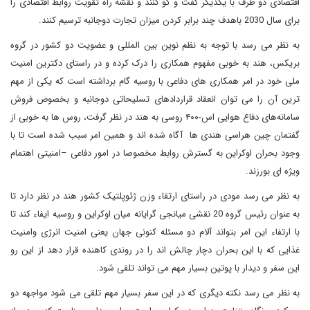
اقتصادی دو طرف با یکدیگر گفت و گو کنند و نقشه راه تقویت روابط اقتصادی را
برای سال 2030 باهدف چند برابر کردن میزان تجارت دوجانبه ترسیم کنند.
به نظر می رسد با توجه به نظم نوین بین المللی و عضویت دو کشور در گروه
بریکس، هند به خوبی مفهوم همکاری را درک کرده و در راستای دکترین امنیت
ملی خود در امر همکاری های دفاعی با روسیه گام برداشته است که یکی از مهم
ترین آن را می توان انعقاد قراردادهای تسلیحاتی دوجانبه و بخصوص فروش
سامانه‌های دفاع هوایی اس-۴۰۰ روسی به هند در نظر گرفت، روس ها به خوبی از
گفتمان چین هراسی هندی ها آگاه شده اند و همین امر سبب شده است تا با
وجود بحران اوکراین به گسترش روابط مخصوصا در امور دفاعی –امنیتی اهتمام
ویژه ای بورزند.
به نظر می رسد مودی در راستای ارتقاء وزن ژئوپلتیک کشور هند در نظر دارد تا
به عنوان رئیس گروه 20 نقشی میانجی گرایانه میان اوکراین و روسیه ایفاء کند تا
با ارتفاء این امر بتواند آلام دو مسئله کنونی جهان یعنی امنیت انرژی وامنیت
غذایی که با این بحران دچار چالش اند را در روندی کاهنده قرار دهد از این رو
این سفر و دیدار با پوتین بسیار مهم می تواند تلقی شود.
به نظر می رسد نکته دیگری که در این سفر بسیار مهم تلقی می شود مواجهه دو