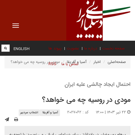
Toggle
vigation
صفحه نخست
درباره ما
عضویت
پیوند ها
ENGLISH
صفحه‌اصلی
اخبار
آسیا و آفریقا
مودی در روسیه چه می خواهد؟
تماس با ما
RSS
احتمال ایجاد چالشی علیه ایران
مودی در روسیه چه می خواهد؟
۲۲ تیر ۱۴۰۳ | ۱۴:۰۰
کد : ۲۰۲۷۰۶۲
آسیا و آفریقا
انتخاب سردبیر
پرهام پوررمضان در یادداشتی برای دیپلماسی ایرانی می نویسد: با توجه به