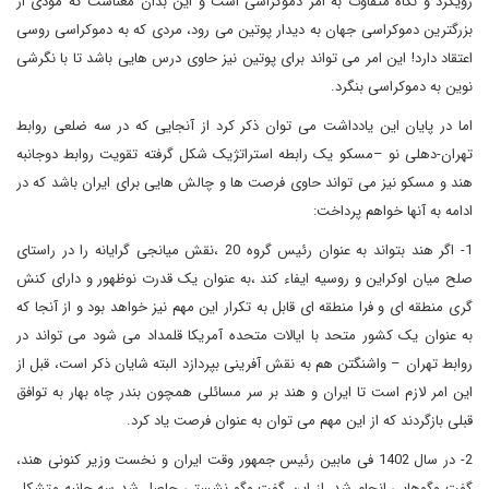
رویکرد و نگاه متفاوت به امر دموکراسی است و این بدان معناست که مودی از
بزرگترین دموکراسی جهان به دیدار پوتین می رود، مردی که به دموکراسی روسی
اعتقاد دارد! این امر می تواند برای پوتین نیز حاوی درس هایی باشد تا با نگرشی
نوین به دموکراسی بنگرد.
اما در پایان این یادداشت می توان ذکر کرد از آنجایی که در سه ضلعی روابط
تهران-دهلی نو –مسکو یک رابطه استراتژیک شکل گرفته تقویت روابط دوجانبه
هند و مسکو نیز می تواند حاوی فرصت ها و چالش هایی برای ایران باشد که در
ادامه به آنها خواهم پرداخت:
1- اگر هند بتواند به عنوان رئیس گروه 20 ،نقش میانجی گرایانه را در راستای
صلح میان اوکراین و روسیه ایفاء کند ،به عنوان یک قدرت نوظهور و دارای کنش
گری منطقه ای و فرا منطقه ای قابل به تکرار این مهم نیز خواهد بود و از آنجا که
به عنوان یک کشور متحد با ایالات متحده آمریکا قلمداد می شود می تواند در
روابط تهران – واشنگتن هم به نقش آفرینی بپردازد البته شایان ذکر است، قبل از
این امر لازم است تا ایران و هند بر سر مسائلی همچون بندر چاه بهار به توافق
قبلی بازگردند که از این مهم می توان به عنوان فرصت یاد کرد.
2- در سال 1402 فی مابین رئیس جمهور وقت ایران و نخست وزیر کنونی هند،
گفت وگوهایی انجام شد، از این گفت وگو نشستی حاصل شد سه جانبه متشکل