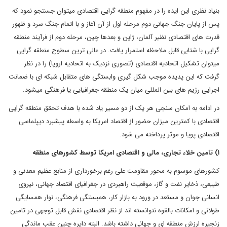
بنیاد نظری این ایده را در مفهوم منطقه گرایی اقتصادی میتوان جستجو نمود که
پس از پایان جنگ جهانی دوم مرحله اول از آن آغاز و با اتمام جنگ سرد و ظهور
قدرت های اقتصادی نظیر آلمان، ژاپن و بعدها چین، مرحله دوم از فرآیند منطقه
گرایی با شتابی قابل ملاحظه استمرار یافت. در عالی ترین سطوح منطقه گرایی
میتوان تشکیل اتحادیه اقتصادی (تصوری نزدیک به اتحادیه اروپا) را در نظر
گرفت که این پدیده موجب شکل گیری وابستگی های متقابل شبکه ای با ضمانت
اجرایی رژیم های بین المللی میان یک منطقه جغرافیایی یا فرهنگی میشود.
در ادامه به امکان سنجی هر یک از دو مسیر یاد شده با هدف تحقق منطقه گرایی
اقتصادی با کمترین میزان حضور از اقتصاد امریکا به واسطه پیشبرد دیپلماسی
اقتصادی پویا و موثر پرداخته می شود.
۱) تامین خلاء تجاری، مالی و اقتصادی امریکا توسط کشورهای منطقه
کشورهای موسوم به محور مقاومت علی رغم برخورداری از منابع عظیم معدنی و
طبیعی، ذخایر نفت و گاز، موقعیت راهبردی در جغرافیای اقتصاد جهانی، نیروی
انسانی جوان و مستعد در ورود به بازار کار، همبستگی فرهنگی، نوار همسایگی
طولانی و امکانات بالقوه نتوانسته اند از نظر اقتصادی نقش قابل توجهی در تامین
زنجیره ارزش منطقه ای و جهانی داشته باشد. البته دایره چنین عقب ماندگی