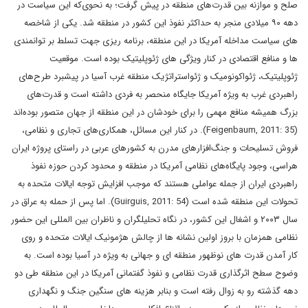
صلح و موازنه بین قدرت‌های منطقه در پیش گرفت؛ به نحوی‌که این سیاست در
دهه ۹۰ میلادی منجر به حداکثر نفوذ این کشور در منطقه شد. یکی از شاخصه
های سیاست مداخله آمریکا در این منطقه، برنامه ریزی جهت تسلط بر توانمندی
ها و منافع اقتصادی در کنار ویژگی های ژئوپلیتیک بوده است. موقعیت
ژئوپلیتیک، ژئواکونومیک و ژئواستراتژیک منطقه غرب آسیا در پیشبرد طرح‌های
راهبردی غرب به ویژه آمریکا جایگاه منحصر به فردی داشته است و قدرت‌های
بزرگ همیشه منافع مهمی را برای خودشان در این منطقه از جهان متصور بوده‌اند
(Feigenbaum, 2011: 35). در کنار این مسائل، همکاری‌های تجاری و نظامی،
فروش تسلیحات و جنگ‌افزارهای مدرن به کشورهای عربی در راستای پروژه ایران
هراسی، وجود پایگاه‌های نظامی آمریکا در منطقه و محدود کردن حوزه نفوذ
راهبردی ایران از جمله عواملی هستند که موجب افزایش توجه ایالات متحده به
تحولات این منطقه شده است (Guirguis, 2011: 54). اما پس از حمله به عراق در
سال ۲۰۰۳ و اشغال این کشور، در نگاه تحلیلگران و ناظران بین المللی این حضور
نظامی همزمان با بروز اولین نشانه ها از چالش هژمونیک ایالات متحده و روی
کار آمدن قدرت های نوظهور منطقه ای و جهانی به ویژه در آسیا بوده است. به
وضوح سطح اثرگذاری قدرت نظامی و نفوذ گفتمانی آمریکا در این منطقه طی دو
دهه گذشته رو به زوال رفته است و بنابر هزینه های سنگین جنگ و نگهداری