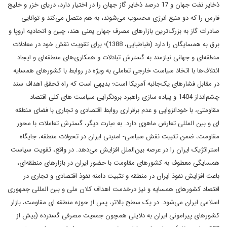
ذخایر نفت جهان و 17 درصد ذخایر گاز جهان را در اختیار دارد، دریای خزر و خلیج
فارس را که دو منبع انرژی محسوب می‌شوند، به هم متصل می‌کند و توانایی
صادرات گاز به بزرگ‌ترین بازارهای مصرف جهان یعنی هند، چین و اتحادیه اروپا و
برق به همسایگان را دارد (طباطبایی، 1388)؛ برای تقویت نقش خود در معادلات
منطقه‌ای و جهانی نیازمند به گسترش تبادلات و همکاری‌های منطقه‌ای و ایجاد
ائتلاف‌ها با اتخاذ سیاست خارجی تعاملی به ویژه در روابط با کشورهای همسایه
در مقابل فشارهای یک‌جانبه آمریکا است؛ بدیهی است که راه تحقق اهداف سند
چشم‌انداز 1404 و پیاده سازی راهبرد برونگرایی سیاست های کلی اقتصاد
مقاومتی، با خودانزوایی و عدم برقراری روابط اقتصادی و تجاری با فضای منطقه
ای و بین المللی تعارض ماهوی دارد. به عبارت دیگر، گسترش تعاملات با محور
مقاومت، ضمن تثبیت نقش سیاسی- امنیتی ایران در تحولات منطقه، جایگاه
استراتژیک ایران را در عرصه بین‌الملل افزایش می‌دهد. در واقع، تقویت سیاست
همسایگی معطوف به کشورهای مقاومت با حضور ایران در بازارهای منطقه‌ای،
باعث افزایش نفوذ ایران در منطقه و تثبیت دامنه نفوذ اقتصادی و تجاری در
اقتصاد کشورهای همسایه و نیز درخدمت اهداف کلان ملی و بین المللی جمهوری
اسلامی ایران می‌شود. در یک سطح بالاتر، پس از حوزه منطقه ای مقاومت، بازار
کشورهای پیرامونی ایران به دلایلی همچون جمعیت مصرفی گسترده (بیش از