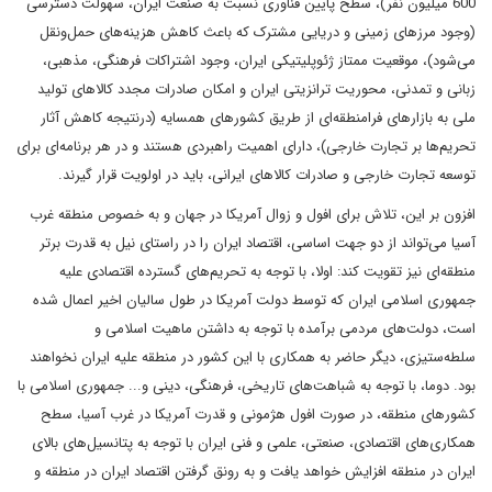
600 میلیون نفر)، سطح پایین فناوری نسبت به صنعت ایران، سهولت دسترسی
(وجود مرزهای زمینی و دریایی مشترک که باعث کاهش هزینه‌های حمل‌ونقل
می‌شود)، موقعیت ممتاز ژئوپلیتیکی ایران، وجود اشتراکات فرهنگی، مذهبی،
زبانی و تمدنی، محوریت ترانزیتی ایران و امکان صادرات مجدد کالاهای تولید
ملی به بازارهای فرامنطقه‌ای از طریق کشورهای همسایه (درنتیجه کاهش آثار
تحریم‌ها بر تجارت خارجی)، دارای اهمیت راهبردی هستند و در هر برنامه‌ای برای
توسعه تجارت خارجی و صادرات کالاهای ایرانی، باید در اولویت قرار گیرند.
افزون بر این، تلاش برای افول و زوال آمریکا در جهان و به خصوص منطقه غرب
آسیا می‌تواند از دو جهت اساسی، اقتصاد ایران را در راستای نیل به قدرت برتر
منطقه‌ای نیز تقویت کند: اولا، با توجه به تحریم‌های گسترده اقتصادی علیه
جمهوری اسلامی ایران که توسط دولت آمریکا در طول سالیان اخیر اعمال شده
است، دولت‌های مردمی برآمده با توجه به داشتن ماهیت اسلامی و
سلطه‌ستیزی، دیگر حاضر به همکاری با این کشور در منطقه علیه ایران نخواهند
بود. دوما، با توجه به شباهت‌های تاریخی، فرهنگی، دینی و... جمهوری اسلامی با
کشورهای منطقه، در صورت افول هژمونی و قدرت آمریکا در غرب آسیا، سطح
همکاری‌های اقتصادی، صنعتی، علمی و فنی ایران با توجه به پتانسیل‌های بالای
ایران در منطقه افزایش خواهد یافت و به رونق گرفتن اقتصاد ایران در منطقه و