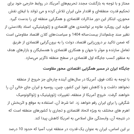
ممتاز و با توجه به بازگشت مجدد تحریم‌های آمریکا، در روابط خارجی خود برای
تحکیم قدرت منطقه‌ای و اقتدار ملی ایران تلاش کرده و می تواند با ایفای نقش
محوری، ابتکار این دور مذاکرات اقتصادی و همگرایی منطقه ای را بدست گیرد.
مؤید این رویکرد علاوه بر توانمندی های اقتصادی و ژئوپلیتیکی، اسناد بالادستی از
نظیر سند چشم‌انداز بیست‌ساله 1404 و سیاست‌های کلان اقتصاد مقاومتی است
که ضمن تاکید بر درون‌زایی اقتصاد، دولت را به برون‌گرایی اقتصادی از طریق
تعامل سازنده و موثر با جهان و همکاری اقتصادی با همسایگان و بازارهای هدف
به منظور کسب جایگاه اول اقتصادی در سطح منطقه ناگزیر می‌سازد.
جایگاه ایران در مسیر همگرایی اقتصادی محور مقاومت
با توجه به نکات فوق، آمریکا در سال‌های آینده چاره‌ای جز خروج از منطقه
نخواهد داشت و با کاهش نفوذ این کشور، چین، روسیه و ایران جای خالی آن را
خواهند گرفت. خروج آمریکا از منطقه، تغییرات ژئوپلیتیک و ژئواکونومیک
شگرفی را برای ایران رقم خواهد زد. اما شرط آن، استفاده به موقع و اثربخش از
اهرم های مختلف به ویژه اتحاد اقتصادی و تجاری با کشورهای منطقه است که
در نتیجه آن، وابستگی ملل اسلامی به امریکا کاهش پیدا کند.
بر این اساس، ایران به عنوان یک قدرت در منطقه غرب آسیا که حدود 10 درصد