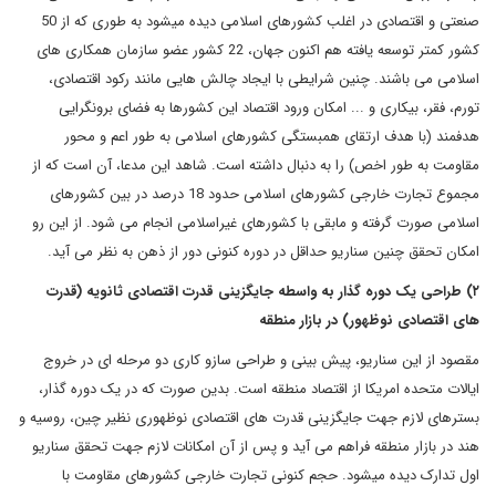
صنعتی و اقتصادی در اغلب کشورهای اسلامی دیده میشود به طوری که از 50
کشور کمتر توسعه یافته هم اکنون جهان، 22 کشور عضو سازمان همکاری های
اسلامی می باشند. چنین شرایطی با ایجاد چالش هایی مانند رکود اقتصادی،
تورم، فقر، بیکاری و ... امکان ورود اقتصاد این کشورها به فضای برونگرایی
هدفمند (با هدف ارتقای همبستگی کشورهای اسلامی به طور اعم و محور
مقاومت به طور اخص) را به دنبال داشته است. شاهد این مدعا، آن است که از
مجموع تجارت خارجی کشورهای اسلامی حدود 18 درصد در بین کشورهای
اسلامی صورت گرفته و مابقی با کشورهای غیراسلامی انجام می شود. از این رو
امکان تحقق چنین سناریو حداقل در دوره کنونی دور از ذهن به نظر می آید.
۲) طراحی یک دوره گذار به واسطه جایگزینی قدرت اقتصادی ثانویه (قدرت
های اقتصادی نوظهور) در بازار منطقه
مقصود از این سناریو، پیش بینی و طراحی سازو کاری دو مرحله ای در خروج
ایالات متحده امریکا از اقتصاد منطقه است. بدین صورت که در یک دوره گذار،
بسترهای لازم جهت جایگزینی قدرت های اقتصادی نوظهوری نظیر چین، روسیه و
هند در بازار منطقه فراهم می آید و پس از آن امکانات لازم جهت تحقق سناریو
اول تدارک دیده میشود. حجم کنونی تجارت خارجی کشورهای مقاومت با