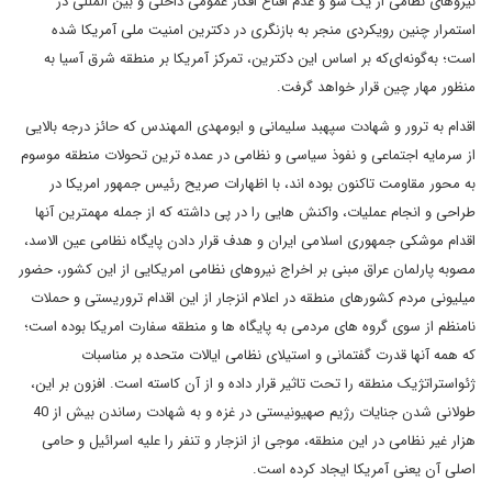
نیروهای نظامی از یک سو و عدم اقناع افکار عمومی داخلی و بین المللی در
استمرار چنین رویکردی منجر به بازنگری در دکترین امنیت ملی آمریکا شده
است؛ به‌گونه‌ای‌که بر اساس این دکترین، تمرکز آمریکا بر منطقه شرق آسیا به
منظور مهار چین قرار خواهد گرفت.
اقدام به ترور و شهادت سپهبد سلیمانی و ابومهدی المهندس که حائز درجه بالایی
از سرمایه اجتماعی و نفوذ سیاسی و نظامی در عمده ترین تحولات منطقه موسوم
به محور مقاومت تاکنون بوده اند، با اظهارات صریح رئیس جمهور امریکا در
طراحی و انجام عملیات، واکنش هایی را در پی داشته که از جمله مهمترین آنها
اقدام موشکی جمهوری اسلامی ایران و هدف قرار دادن پایگاه نظامی عین الاسد،
مصوبه پارلمان عراق مبنی بر اخراج نیروهای نظامی امریکایی از این کشور، حضور
میلیونی مردم کشورهای منطقه در اعلام انزجار از این اقدام تروریستی و حملات
نامنظم از سوی گروه های مردمی به پایگاه ها و منطقه سفارت امریکا بوده است؛
که همه آنها قدرت گفتمانی و استیلای نظامی ایالات متحده بر مناسبات
ژئواستراتژیک منطقه را تحت تاثیر قرار داده و از آن کاسته است. افزون بر این،
طولانی شدن جنایات رژیم صهیونیستی در غزه و به شهادت رساندن بیش از 40
هزار غیر نظامی در این منطقه، موجی از انزجار و تنفر را علیه اسرائیل و حامی
اصلی آن یعنی آمریکا ایجاد کرده است.