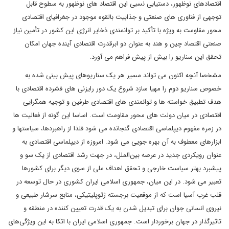
اقتصادهای نوظهور، دستیابی نسبی این اقتصاد های نوظهور به سطوح قابل
توجهی از فناوری های صنعتی و جذابیت بالقوه موجود در جغرافیای اقتصادی
محور مقاومت به ویژه با تأکید بر توانمندی ذخایر انرژی این کشور در تأمین نیاز
صنعتی اقتصاد چین و هند به عنوان دو ابرقدرت اقتصادی آینده جهان امکان
تحقق این سناریو را بیش از پیش فراهم می آورد.
مشخصا آنچه اکنون می تواند مسیر هر یک سناریوهای پیش بینی شده به
خصوص سناریو دوم را مهیا سازد شروع یک دور رایزنی های فشرده اقتصادی با
هدف تطبیق خواسته ها و توانمندی های اقتصادی طرفین و توجیه همگرایی
اقتصادی در میان دولت های محور مقاومت است. اساسا این گونه از فعالیت ها
در زمره مفهوم دیپلماسی اقتصادی گنجانده می شود فلذا از راهبردها، سیاستها و
ابزارهای معطوف به آن بهره جویی می شود. امروزه از دیپلماسی اقتصادی به
عنوان رویکردی جدید در عرصه بین‌الملل، در جهت رشد اقتصادی از یک سو و
پیشبرد بهتر سیاست خارجی و تحقق اهداف ملی از سوی دیگر برای کشورها
تعبیر می شود. در این میان، جمهوری اسلامی ایران کشوری در حال توسعه در
قلب غرب آسیا است که از موقعیت برجسته ژئوپلیتیکی، منابع سرشار طبیعی و
نیروی انسانی جوان برای تبدیل شدن به یک قدرت تعیین کننده در منطقه و
تاثیرگذار در جهان برخوردار است. جمهوری اسلامی ایران با اتکا به این ویژگی‌های