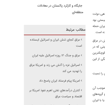
جایگاه و کارکرد پاکستان در معادلات
منطقه‌ای
ق بدون علم و آگاهی دولت
یستی بود
یران حمله
مطالب مرتبط
رده است.
عراق کجای تنش ایران و اسرائیل ایستاده
ش در عراق
است
یتی که در
 کوچکترین
عراق و جنگ ۱۲ روزه اسرائیل علیه ایران
گی از این
اسرائیل غزه را آتش می زند و امریکا عراق
را تهدید می کند
ی را نسبت
امریکا پیام فرستاد ایران پاسخ داد
ه موجب آن
کنترل درآمدهای نفتی اهرم نفوذ امریکا بر
 گروه‌های
اقتصاد و سیاست عراق
 با ایران