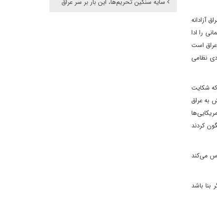
سایه سنگین تحریم‌ها، این بار بر سر عراق
ق آزادانه
نی را ادا
 عراق است
دی نظامی
د که شکایت
ش به عراق
ریکایی‌ها
گون کردند
س می‌کند
بنا باشد